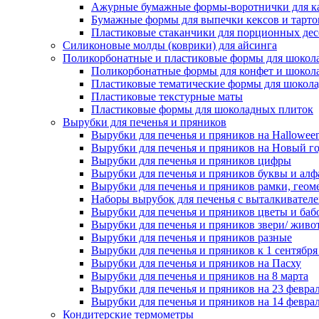
Ажурные бумажные формы-воротнички для к
Бумажные формы для выпечки кексов и тарто
Пластиковые стаканчики для порционных десе
Силиконовые молды (коврики) для айсинга
Поликорбонатные и пластиковые формы для шокол
Поликорбонатные формы для конфет и шокол
Пластиковые тематические формы для шокола
Пластиковые текстурные маты
Пластиковые формы для шоколадных плиток
Вырубки для печенья и пряников
Вырубки для печенья и пряников на Hallowee
Вырубки для печенья и пряников на Новый г
Вырубки для печенья и пряников цифры
Вырубки для печенья и пряников буквы и алф
Вырубки для печенья и пряников рамки, геом
Наборы вырубок для печенья с выталкивател
Вырубки для печенья и пряников цветы и баб
Вырубки для печенья и пряников звери/ живо
Вырубки для печенья и пряников разные
Вырубки для печенья и пряников к 1 сентября
Вырубки для печенья и пряников на Пасху
Вырубки для печенья и пряников на 8 марта
Вырубки для печенья и пряников на 23 февра
Вырубки для печенья и пряников на 14 феврал
Кондитерские термометры