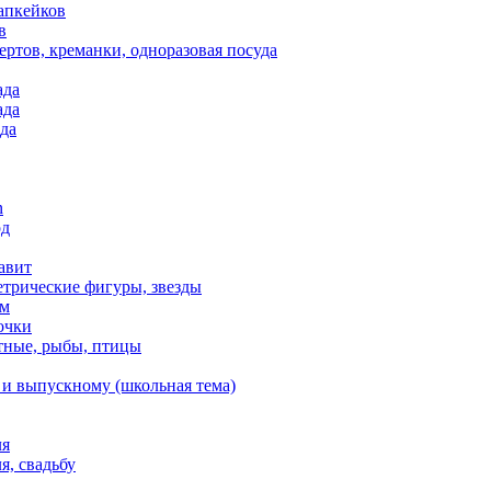
апкейков
в
ртов, креманки, одноразовая посуда
ада
ада
да
n
од
авит
етрические фигуры, звезды
ем
очки
тные, рыбы, птицы
 и выпускному (школьная тема)
ля
я, свадьбу