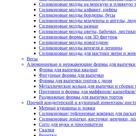
Силиконовые молды на морскую и пляжную 
Силиконовые молды алфавит, цифры
Силиконовые молды бордюры, бусы
Силиконовые молды младенцы и ангелы, люд
Силиконовые молды разные
Силиконовые молды цветы, бабочки, листики
Силиконовые формы для 3D фигурок
Силиконовые молды новогодние
Силиконовые молды вензеля и лепнина
Силиконовые молды для мастики звери и жи
Весы
Алюминиевые и нержавеющие формы для выпечки 
Форма для выпечки квадрат
Фигурные формы для выпечки
Формы для выпечки тортов с дном
Металлические кольца для выпечки и сборки 
Противни и формы для маффинов/ капкейков
Раздвижные формы для выпечки тортов
Прочий кондитерский и кухонный инвентарь/ инс
Мерные кувшины и ложки
Силиконовые/ тефлоновые коврики для раскат
Силиконовые лопатки, кисточки, венчики, л
Сито для муки и просеиватели
Скалки
Решетки