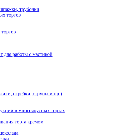
 шпажки, трубочки
ых тортов
х
 тортов
т для работы с мастикой
ики, скребки, струны и пр.)
укций в многоярусных тортах
ивания торта кремом
шоколада
ечки