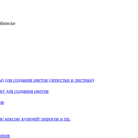
ябинске
 для создания цветов (лепестки и листики)
нт для создания цветов
ов
 кексов/ куличей/ пирогов и пр.
инов