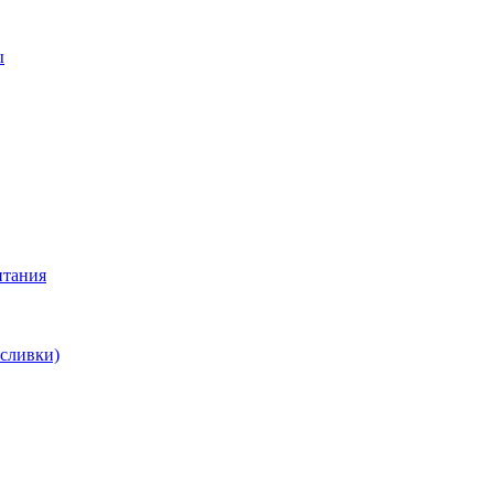
ы
итания
 сливки)