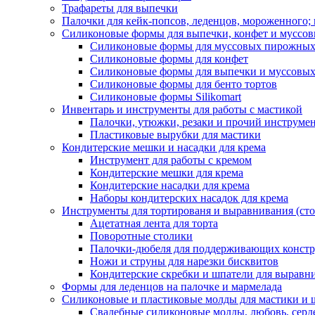
Трафареты для выпечки
Палочки для кейк-попсов, леденцов, мороженного;
Силиконовые формы для выпечки, конфет и муссов
Силиконовые формы для муссовых пирожны
Силиконовые формы для конфет
Силиконовые формы для выпечки и муссовых
Силиконовые формы для бенто тортов
Силиконовые формы Silikomart
Инвентарь и инструменты для работы с мастикой
Палочки, утюжки, резаки и прочий инструмен
Пластиковые вырубки для мастики
Кондитерские мешки и насадки для крема
Инструмент для работы с кремом
Кондитерские мешки для крема
Кондитерские насадки для крема
Наборы кондитерских насадок для крема
Инструменты для тортированя и выравнивания (стол
Ацетатная лента для торта
Поворотные столики
Палочки-дюбеля для поддерживающих констр
Ножи и струны для нарезки бисквитов
Кондитерские скребки и шпатели для выравн
Формы для леденцов на палочке и мармелада
Силиконовые и пластиковые молды для мастики и 
Свадебные силиконовые молды, любовь, серд