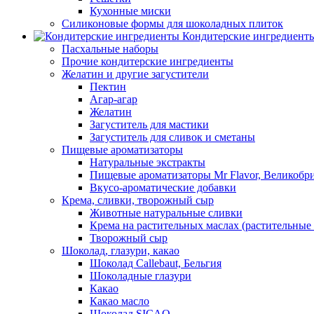
Кухонные миски
Силиконовые формы для шоколадных плиток
Кондитерские ингредиент
Пасхальные наборы
Прочие кондитерские ингредиенты
Желатин и другие загустители
Пектин
Агар-агар
Желатин
Загуститель для мастики
Загуститель для сливок и сметаны
Пищевые ароматизаторы
Натуральные экстракты
Пищевые ароматизаторы Mr Flavor, Великобр
Вкусо-ароматические добавки
Крема, сливки, творожный сыр
Животные натуральные сливки
Крема на растительных маслах (растительные
Творожный сыр
Шоколад, глазури, какао
Шоколад Callebaut, Бельгия
Шоколадные глазури
Какао
Какао масло
Шоколад SICAO