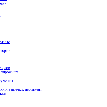
тему
и
вотные
тортов
тортов
/ пирожных
трументы
ки и выпечки, пергамент
ожки