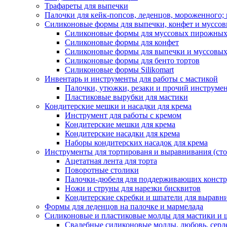
Трафареты для выпечки
Палочки для кейк-попсов, леденцов, мороженного;
Силиконовые формы для выпечки, конфет и муссов
Силиконовые формы для муссовых пирожны
Силиконовые формы для конфет
Силиконовые формы для выпечки и муссовых
Силиконовые формы для бенто тортов
Силиконовые формы Silikomart
Инвентарь и инструменты для работы с мастикой
Палочки, утюжки, резаки и прочий инструмен
Пластиковые вырубки для мастики
Кондитерские мешки и насадки для крема
Инструмент для работы с кремом
Кондитерские мешки для крема
Кондитерские насадки для крема
Наборы кондитерских насадок для крема
Инструменты для тортированя и выравнивания (стол
Ацетатная лента для торта
Поворотные столики
Палочки-дюбеля для поддерживающих констр
Ножи и струны для нарезки бисквитов
Кондитерские скребки и шпатели для выравн
Формы для леденцов на палочке и мармелада
Силиконовые и пластиковые молды для мастики и 
Свадебные силиконовые молды, любовь, серд