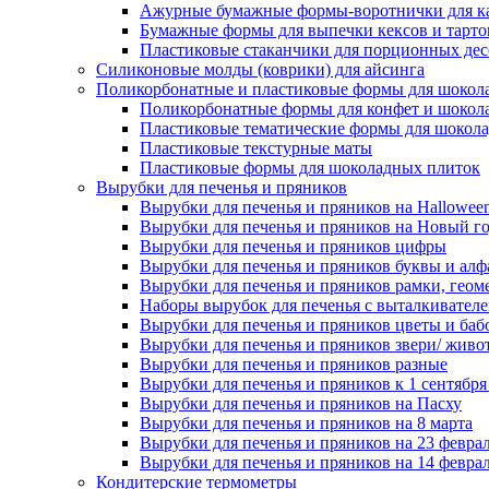
Ажурные бумажные формы-воротнички для к
Бумажные формы для выпечки кексов и тарто
Пластиковые стаканчики для порционных десе
Силиконовые молды (коврики) для айсинга
Поликорбонатные и пластиковые формы для шокол
Поликорбонатные формы для конфет и шокол
Пластиковые тематические формы для шокола
Пластиковые текстурные маты
Пластиковые формы для шоколадных плиток
Вырубки для печенья и пряников
Вырубки для печенья и пряников на Hallowee
Вырубки для печенья и пряников на Новый г
Вырубки для печенья и пряников цифры
Вырубки для печенья и пряников буквы и алф
Вырубки для печенья и пряников рамки, геом
Наборы вырубок для печенья с выталкивател
Вырубки для печенья и пряников цветы и баб
Вырубки для печенья и пряников звери/ живо
Вырубки для печенья и пряников разные
Вырубки для печенья и пряников к 1 сентября
Вырубки для печенья и пряников на Пасху
Вырубки для печенья и пряников на 8 марта
Вырубки для печенья и пряников на 23 февра
Вырубки для печенья и пряников на 14 феврал
Кондитерские термометры