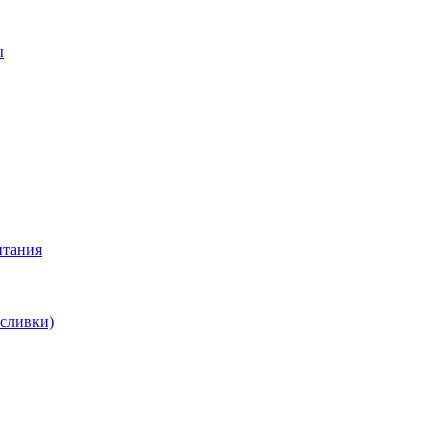
ы
итания
 сливки)