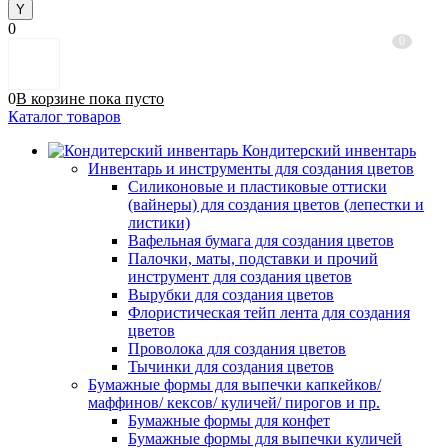
0
0
0
В корзине
пока
пусто
Каталог товаров
Кондитерский инвентарь
Инвентарь и инструменты для создания цветов
Силиконовые и пластиковые оттиски
(вайнеры) для создания цветов (лепестки и
листики)
Вафельная бумага для создания цветов
Палочки, маты, подставки и прочий
инструмент для создания цветов
Вырубки для создания цветов
Флористическая тейп лента для создания
цветов
Проволока для создания цветов
Тычинки для создания цветов
Бумажные формы для выпечки капкейков/
маффинов/ кексов/ куличей/ пирогов и пр.
Бумажные формы для конфет
Бумажные формы для выпечки куличей