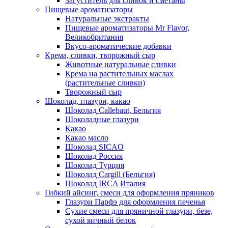
Загуститель для сливок и сметаны
Пищевые ароматизаторы
Натуральные экстракты
Пищевые ароматизаторы Mr Flavor,
Великобритания
Вкусо-ароматические добавки
Крема, сливки, творожный сыр
Животные натуральные сливки
Крема на растительных маслах
(растительные сливки)
Творожный сыр
Шоколад, глазури, какао
Шоколад Callebaut, Бельгия
Шоколадные глазури
Какао
Какао масло
Шоколад SICAO
Шоколад Россия
Шоколад Турция
Шоколад Cargill (Бельгия)
Шоколад IRCA Италия
Гибкий айсинг, смеси для оформления пряников
Глазури Парфэ для оформления печенья
Сухие смеси для пряничной глазури, безе,
сухой яичный белок