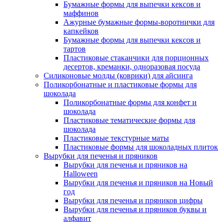
Бумажные формы для выпечки кексов и
маффинов
Ажурные бумажные формы-воротнички для
капкейков
Бумажные формы для выпечки кексов и
тартов
Пластиковые стаканчики для порционных
десертов, креманки, одноразовая посуда
Силиконовые молды (коврики) для айсинга
Поликорбонатные и пластиковые формы для
шоколада
Поликорбонатные формы для конфет и
шоколада
Пластиковые тематические формы для
шоколада
Пластиковые текстурные маты
Пластиковые формы для шоколадных плиток
Вырубки для печенья и пряников
Вырубки для печенья и пряников на
Halloween
Вырубки для печенья и пряников на Новый
год
Вырубки для печенья и пряников цифры
Вырубки для печенья и пряников буквы и
алфавит