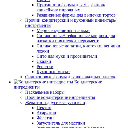
Противни и формы для маффинов/
капкейков/ пирожных
Раздвижные формы для выпечки тортов
Прочий кондитерский и кухонный инвентарь/
инструменты
Мерные кувшины и ложки
Силиконовые/ тефлоновые коврики для
раскатки и выпечки, пергамент
Силиконовые лопатки, кисточки, венчики,
ложки
Сито для муки и просеиватели
Скалки
Решетки
Кухонные миски
Силиконовые формы для шоколадных плиток
Кондитерские
ингредиенты
Пасхальные наборы
Прочие кондитерские ингредиенты
Желатин и другие загустители
Пектин
Агар-агар
Желатин
Загуститель для мастики