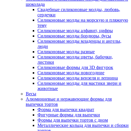
шоколада
Свадебные силиконовые молды, любовь,
сердечки
Силиконовые молды на морскую и пляжную
тему
Силиконовые молды алфавит, цифры
Силиконовые молды бордюры, бусы
Силиконовые молды младенцы и ангелы,
люди
Силиконовые молды разные
Силиконовые молды цветы, бабочки,
листики
Силиконовые формы для 3D фигурок
Силиконовые молды новогодние
Силиконовые молды вензеля и лепнина
Силиконовые молды для мастики звери и
животные
Весы
Алюминиевые и нержавеющие формы для
выпечки тортов
Форма для выпечки квадрат
Фигурные формы для выпечки
Формы для выпечки тортов с дном
Металлические кольца для выпечки и сборки
тортов