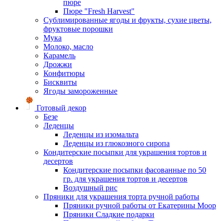
пюре
Пюре "Fresh Harvest"
Сублимированные ягоды и фрукты, сухие цветы,
фруктовые порошки
Мука
Молоко, масло
Карамель
Дрожжи
Конфитюры
Бисквиты
Ягоды замороженные
Готовый декор
Безе
Леденцы
Леденцы из изомальта
Леденцы из глюкозного сиропа
Кондитерские посыпки для украшения тортов и
десертов
Кондитерские посыпки фасованные по 50
гр. для украшения тортов и десертов
Воздушный рис
Пряники для украшения торта ручной работы
Пряники ручной работы от Екатерины Моор
Пряники Сладкие подарки