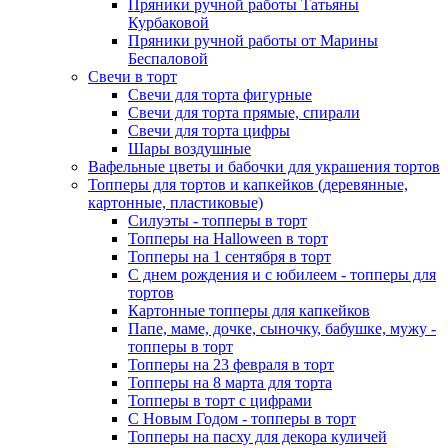
Пряники ручной работы Татьяны
Курбаковой
Пряники ручной работы от Марины
Беспаловой
Свечи в торт
Свечи для торта фигурные
Свечи для торта прямые, спирали
Свечи для торта цифры
Шары воздушные
Вафельные цветы и бабочки для украшения тортов
Топперы для тортов и капкейков (деревянные,
картонные, пластиковые)
Силуэты - топперы в торт
Топперы на Halloween в торт
Топперы на 1 сентября в торт
С днем рождения и с юбилеем - топперы для
тортов
Картонные топперы для капкейков
Папе, маме, дочке, сыночку, бабушке, мужу -
топперы в торт
Топперы на 23 февраля в торт
Топперы на 8 марта для торта
Топперы в торт с цифрами
С Новым Годом - топперы в торт
Топперы на пасху для декора куличей