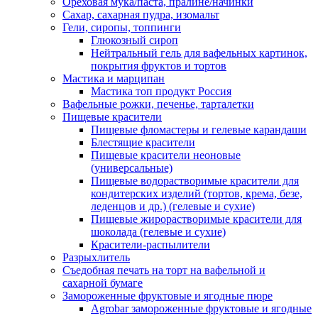
Ореховая мука/паста, пралине/начинки
Сахар, сахарная пудра, изомальт
Гели, сиропы, топпинги
Глюкозный сироп
Нейтральный гель для вафельных картинок,
покрытия фруктов и тортов
Мастика и марципан
Мастика топ продукт Россия
Вафельные рожки, печенье, тарталетки
Пищевые красители
Пищевые фломастеры и гелевые карандаши
Блестящие красители
Пищевые красители неоновые
(универсальные)
Пищевые водорастворимые красители для
кондитерских изделий (тортов, крема, безе,
леденцов и др.) (гелевые и сухие)
Пищевые жирорастворимые красители для
шоколада (гелевые и сухие)
Красители-распылители
Разрыхлитель
Съедобная печать на торт на вафельной и
сахарной бумаге
Замороженные фруктовые и ягодные пюре
Agrobar замороженные фруктовые и ягодные