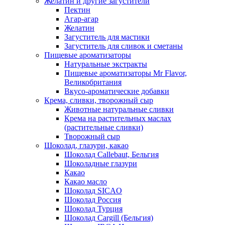
Желатин и другие загустители
Пектин
Агар-агар
Желатин
Загуститель для мастики
Загуститель для сливок и сметаны
Пищевые ароматизаторы
Натуральные экстракты
Пищевые ароматизаторы Mr Flavor,
Великобритания
Вкусо-ароматические добавки
Крема, сливки, творожный сыр
Животные натуральные сливки
Крема на растительных маслах
(растительные сливки)
Творожный сыр
Шоколад, глазури, какао
Шоколад Callebaut, Бельгия
Шоколадные глазури
Какао
Какао масло
Шоколад SICAO
Шоколад Россия
Шоколад Турция
Шоколад Cargill (Бельгия)