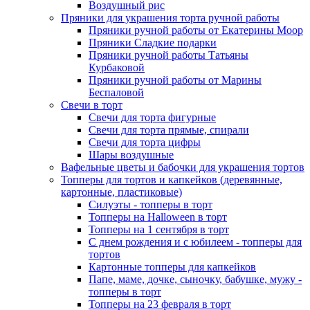
Воздушный рис
Пряники для украшения торта ручной работы
Пряники ручной работы от Екатерины Моор
Пряники Сладкие подарки
Пряники ручной работы Татьяны
Курбаковой
Пряники ручной работы от Марины
Беспаловой
Свечи в торт
Свечи для торта фигурные
Свечи для торта прямые, спирали
Свечи для торта цифры
Шары воздушные
Вафельные цветы и бабочки для украшения тортов
Топперы для тортов и капкейков (деревянные,
картонные, пластиковые)
Силуэты - топперы в торт
Топперы на Halloween в торт
Топперы на 1 сентября в торт
С днем рождения и с юбилеем - топперы для
тортов
Картонные топперы для капкейков
Папе, маме, дочке, сыночку, бабушке, мужу -
топперы в торт
Топперы на 23 февраля в торт