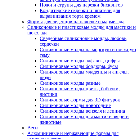
Ножи и струны для нарезки бисквитов
Кондитерские скребки и шпатели для
выравнивания торта кремом
Формы для леденцов на палочке и мармелада
Силиконовые и пластиковые молды для мастики и
шоколада
Свадебные силиконовые молды, любовь,
сердечки
Силиконовые молды на морскую и пляжную
тему
Силиконовые молды алфавит, цифры
Силиконовые молды бордюры, бусы
Силиконовые молды младенцы и ангелы,
люди
Силиконовые молды разные
Силиконовые молды цветы, бабочки,
листики
Силиконовые формы для 3D фигурок
Силиконовые молды новогодние
Силиконовые молды вензеля и лепнина
Силиконовые молды для мастики звери и
животные
Весы
Алюминиевые и нержавеющие формы для
выпечки тортов