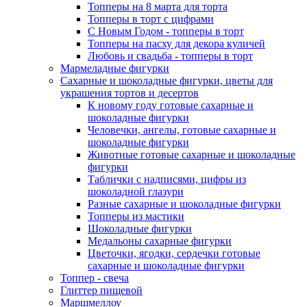
Топперы на 8 марта для торта
Топперы в торт с цифрами
С Новым Годом - топперы в торт
Топперы на пасху для декора куличей
Любовь и свадьба - топперы в торт
Мармеладные фигурки
Сахарные и шоколадные фигурки, цветы для
украшения тортов и десертов
К новому году готовые сахарные и
шоколадные фигурки
Человечки, ангелы, готовые сахарные и
шоколадные фигурки
Животные готовые сахарные и шоколадные
фигурки
Таблички с надписями, цифры из
шоколадной глазури
Разные сахарные и шоколадные фигурки
Топперы из мастики
Шоколадные фигурки
Медальоны сахарные фигурки
Цветочки, ягодки, сердечки готовые
сахарные и шоколадные фигурки
Топпер - свеча
Глиттер пищевой
Маршмеллоу