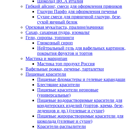
Шоколад IRCA Италия
Гибкий айсинг, смеси для оформления пряников
Глазури Парфэ для оформления печенья
Сухие смеси для пряничной глазури, безе,
сухой яичный белок
Ореховая мука/паста, пралине/начинки
Сахар, сахарная пудра, изомальт
Гели, сиропы, топпинги
Глюкозный сироп
Нейтральный гель для вафельных картинок,
покрытия фруктов и тортов
Мастика и марципан
Мастика топ продукт Россия
Вафельные рожки, печенье, тарталетки
Пищевые красители
Пищевые фломастеры и гелевые карандаши
Блестящие красители
Пищевые красители неоновые
(универсальные)
Пищевые водорастворимые красители для
кондитерских изделий (тортов, крема, безе,
леденцов и др.) (гелевые и сухие)
Пищевые жирорастворимые красители для
шоколада (гелевые и сухие)
Красители-распылители