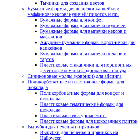
Тычинки для создания цветов
Бумажные формы для выпечки капкейков/
маффинов/ кексов/ куличей/ пирогов и пр.
Бумажные формы для конфет
Бумажные формы для выпечки куличей
Бумажные формы для выпечки кексов и
маффинов
Ажурные бумажные формы-воротнички для
капкейков
Бумажные формы для выпечки кексов и
тартов
Пластиковые стаканчики для порционных
десертов, креманки, одноразовая посуда
Силиконовые молды (коврики) для айсинга
Поликорбонатные и пластиковые формы для
шоколада
Поликорбонатные формы для конфет и
шоколада
Пластиковые тематические формы для
шоколада
Пластиковые текстурные маты
Пластиковые формы для шоколадных плиток
Вырубки для печенья и пряников
Вырубки для печенья и пряников на
Halloween