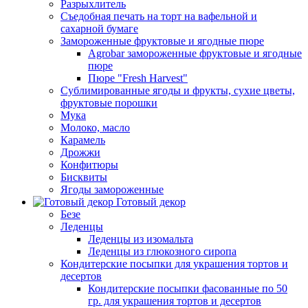
Разрыхлитель
Съедобная печать на торт на вафельной и
сахарной бумаге
Замороженные фруктовые и ягодные пюре
Agrobar замороженные фруктовые и ягодные
пюре
Пюре "Fresh Harvest"
Сублимированные ягоды и фрукты, сухие цветы,
фруктовые порошки
Мука
Молоко, масло
Карамель
Дрожжи
Конфитюры
Бисквиты
Ягоды замороженные
Готовый декор
Безе
Леденцы
Леденцы из изомальта
Леденцы из глюкозного сиропа
Кондитерские посыпки для украшения тортов и
десертов
Кондитерские посыпки фасованные по 50
гр. для украшения тортов и десертов