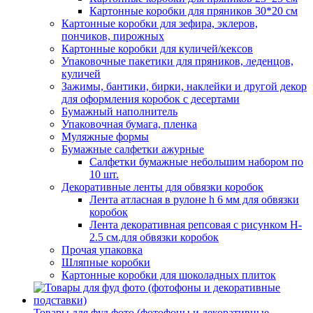
Картонные коробки для пряников 30*20 см
Картонные коробки для зефира, эклеров,
пончиков, пирожных
Картонные коробки для куличей/кексов
Упаковочные пакетики для пряников, леденцов,
куличей
Зажимы, бантики, бирки, наклейки и другой декор
для оформления коробок с десертами
Бумажный наполнитель
Упаковочная бумага, пленка
Муляжные формы
Бумажные салфетки ажурные
Салфетки бумажные небольшим набором по
10 шт.
Декоративные ленты для обвязки коробок
Лента атласная в рулоне h 6 мм для обвязки
коробок
Лента декоративная репсовая с рисунком H-
2.5 см.для обвязки коробок
Прочая упаковка
Шляпные коробки
Картонные коробки для шоколадных плиток
Товары для фуд фото (фотофоны и декоративные