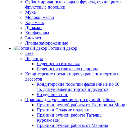
Сублимированные ягоды и фрукты, сухие цветы,
фруктовые порошки
Мука
Молоко, масло
Карамель
Дрожжи
Конфитюры
Бисквиты
Ягоды замороженные
Готовый декор
Безе
Леденцы
Леденцы из изомальта
Леденцы из глюкозного сиропа
Кондитерские посыпки для украшения тортов и
десертов
Кондитерские посыпки фасованные по 50
гр. для украшения тортов и десертов
Воздушный рис
Пряники для украшения торта ручной работы
Пряники ручной работы от Екатерины Моор
Пряники Сладкие подарки
Пряники ручной работы Татьяны
Курбаковой
Пряники ручной работы от Марины