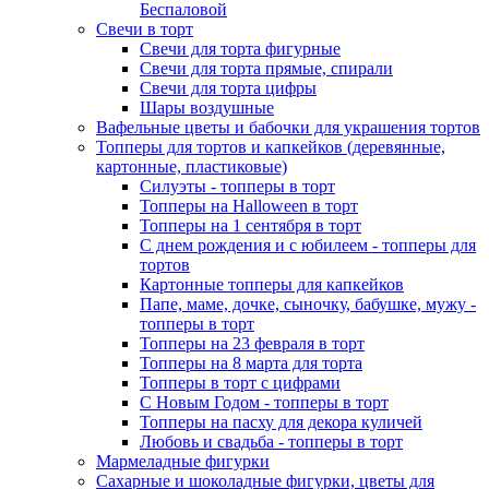
Беспаловой
Свечи в торт
Свечи для торта фигурные
Свечи для торта прямые, спирали
Свечи для торта цифры
Шары воздушные
Вафельные цветы и бабочки для украшения тортов
Топперы для тортов и капкейков (деревянные,
картонные, пластиковые)
Силуэты - топперы в торт
Топперы на Halloween в торт
Топперы на 1 сентября в торт
С днем рождения и с юбилеем - топперы для
тортов
Картонные топперы для капкейков
Папе, маме, дочке, сыночку, бабушке, мужу -
топперы в торт
Топперы на 23 февраля в торт
Топперы на 8 марта для торта
Топперы в торт с цифрами
С Новым Годом - топперы в торт
Топперы на пасху для декора куличей
Любовь и свадьба - топперы в торт
Мармеладные фигурки
Сахарные и шоколадные фигурки, цветы для