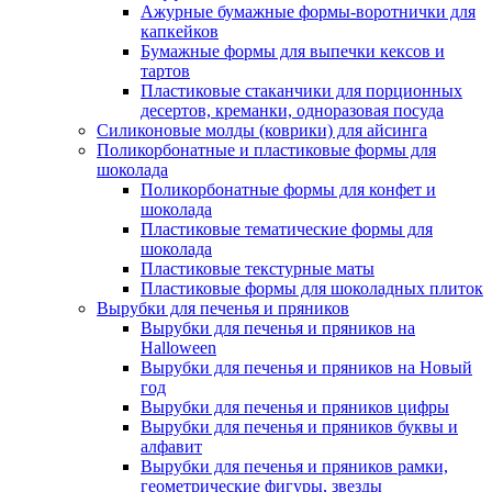
Ажурные бумажные формы-воротнички для
капкейков
Бумажные формы для выпечки кексов и
тартов
Пластиковые стаканчики для порционных
десертов, креманки, одноразовая посуда
Силиконовые молды (коврики) для айсинга
Поликорбонатные и пластиковые формы для
шоколада
Поликорбонатные формы для конфет и
шоколада
Пластиковые тематические формы для
шоколада
Пластиковые текстурные маты
Пластиковые формы для шоколадных плиток
Вырубки для печенья и пряников
Вырубки для печенья и пряников на
Halloween
Вырубки для печенья и пряников на Новый
год
Вырубки для печенья и пряников цифры
Вырубки для печенья и пряников буквы и
алфавит
Вырубки для печенья и пряников рамки,
геометрические фигуры, звезды