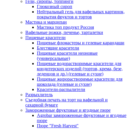
Гели, сиропы, топпинги
Глюкозный сироп
Нейтральный гель для вафельных картинок,
покрытия фруктов и тортов
Мастика и марципан
Мастика топ продукт Россия
Вафельные рожки, печенье, тарталетки
Пищевые красители
Пищевые фломастеры и гелевые карандаши
Блестящие красители
Пищевые красители неоновые
(универсальные)
Пищевые водорастворимые красители для
кондитерских изделий (тортов, крема, безе,
леденцов и др.) (гелевые и сухие)
Пищевые жирорастворимые красители для
шоколада (гелевые и сухие)
Красители-распылители
Разрыхлитель
Съедобная печать на торт на вафельной и
сахарной бумаге
Замороженные фруктовые и ягодные пюре
Agrobar замороженные фруктовые и ягодные
пюре
Пюре "Fresh Harvest"