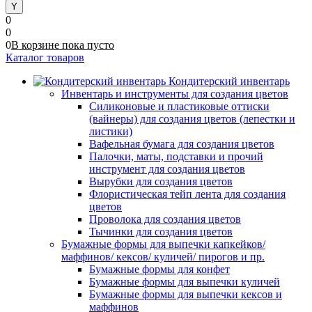
0
0
0
В корзине
пока
пусто
Каталог товаров
Кондитерский инвентарь
Инвентарь и инструменты для создания цветов
Силиконовые и пластиковые оттиски
(вайнеры) для создания цветов (лепестки и
листики)
Вафельная бумага для создания цветов
Палочки, маты, подставки и прочий
инструмент для создания цветов
Вырубки для создания цветов
Флористическая тейп лента для создания
цветов
Проволока для создания цветов
Тычинки для создания цветов
Бумажные формы для выпечки капкейков/
маффинов/ кексов/ куличей/ пирогов и пр.
Бумажные формы для конфет
Бумажные формы для выпечки куличей
Бумажные формы для выпечки кексов и
маффинов