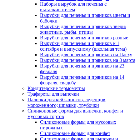
Наборы вырубок для печенья с
выталкивателем
Вырубки для печенья и пряников цветы и
бабочки
Вырубки для печенья и пряников звери/
животные, рыбы, птицы
Вырубки для печенья и пряников разные
Вырубки для печенья и пряников к 1
сентября и выпускному (школьная тема)
Вырубки для печенья и пряников на Пасху
Вырубки для печенья и пряников на 8 марта
Вырубки для печенья и пряников на 23
февраля
Вырубки для печенья и пряников на 14
февраля, свадьбу
Кондитерские термометры
Трафареты для выпечки
Палочки для кейк-попсов, леденцов,
мороженного; шпажки, трубочки
Силиконовые формы для выпечки, конфет и
муссовых тортов
Силиконовые формы для муссовых
пирожных
Силиконовые формы для конфет
Силиконовые формы для выпечки и