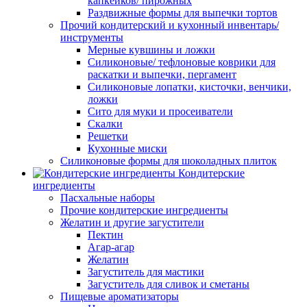
капкейков/ пирожных
Раздвижные формы для выпечки тортов
Прочий кондитерский и кухонный инвентарь/
инструменты
Мерные кувшины и ложки
Силиконовые/ тефлоновые коврики для
раскатки и выпечки, пергамент
Силиконовые лопатки, кисточки, венчики,
ложки
Сито для муки и просеиватели
Скалки
Решетки
Кухонные миски
Силиконовые формы для шоколадных плиток
Кондитерские
ингредиенты
Пасхальные наборы
Прочие кондитерские ингредиенты
Желатин и другие загустители
Пектин
Агар-агар
Желатин
Загуститель для мастики
Загуститель для сливок и сметаны
Пищевые ароматизаторы