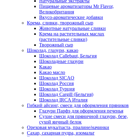
Натуральные экстракты
Пищевые ароматизаторы Mr Flavor,
Великобритания
Вкусо-ароматические добавки
Крема, сливки, творожный сыр
Животные натуральные сливки
Крема на растительных маслах
(растительные сливки)
Творожный сыр
Шоколад, глазури, какао
Шоколад Callebaut, Бельгия
Шоколадные глазури
Какао
Какао масло
Шоколад SICAO
Шоколад Россия
Шоколад Турция
Шоколад Cargill (Бельгия)
Шоколад IRCA Италия
Гибкий айсинг, смеси для оформления пряников
Глазури Парфэ для оформления печенья
Сухие смеси для пряничной глазури, безе,
сухой яичный белок
Ореховая мука/паста, пралине/начинки
Сахар, сахарная пудра, изомальт