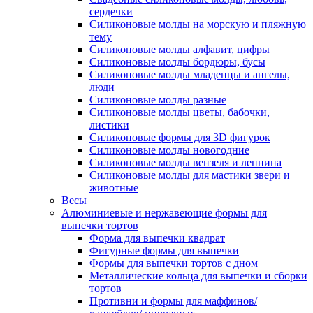
сердечки
Силиконовые молды на морскую и пляжную
тему
Силиконовые молды алфавит, цифры
Силиконовые молды бордюры, бусы
Силиконовые молды младенцы и ангелы,
люди
Силиконовые молды разные
Силиконовые молды цветы, бабочки,
листики
Силиконовые формы для 3D фигурок
Силиконовые молды новогодние
Силиконовые молды вензеля и лепнина
Силиконовые молды для мастики звери и
животные
Весы
Алюминиевые и нержавеющие формы для
выпечки тортов
Форма для выпечки квадрат
Фигурные формы для выпечки
Формы для выпечки тортов с дном
Металлические кольца для выпечки и сборки
тортов
Противни и формы для маффинов/