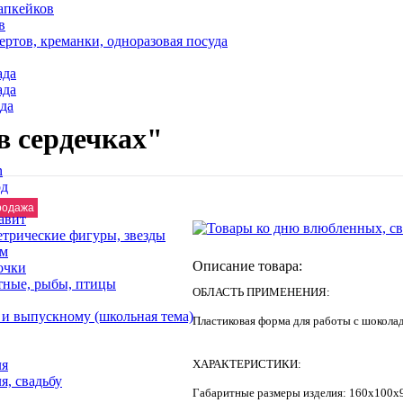
апкейков
в
ртов, креманки, одноразовая посуда
ада
ада
да
в сердечках"
n
од
родажа
авит
етрические фигуры, звезды
ем
Описание товара:
очки
тные, рыбы, птицы
ОБЛАСТЬ ПРИМЕНЕНИЯ:
 и выпускному (школьная тема)
Пластиковая форма для работы с шокола
ля
ХАРАКТЕРИСТИКИ:
я, свадьбу
Габаритные размеры изделия: 160х100х