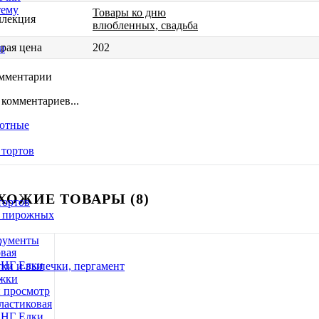
тему
Товары ко дню
ллекция
влюбленных, свадьба
рая цена
202
и
мментарии
 комментариев...
вотные
тортов
ХОЖИЕ ТОВАРЫ (8)
тортов
/ пирожных
трументы
ки и выпечки, пергамент
ожки
 просмотр
ластиковая
"НГ Елки