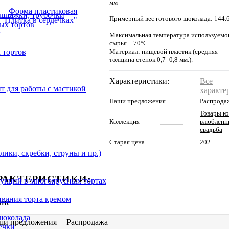
мм
 шпажки, трубочки
Примерный вес готового шоколада: 144.6
ых тортов
х
Максимальная температура используемо
сырья + 70°С.
 тортов
Материал: пищевой пластик (средняя
толщина стенок 0,7- 0,8 мм.).
Характеристики:
Все
т для работы с мастикой
характе
Наши предложения
Распрода
Товары к
Коллекция
влюбленн
свадьба
Старая цена
202
ики, скребки, струны и пр.)
РАКТЕРИСТИКИ:
укций в многоярусных тортах
ивания торта кремом
чие
шоколада
ши предложения
Распродажа
ечки