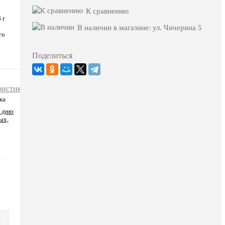
К сравнению
 г
В наличии в магазине: ул. Чичерина 5
го
Поделиться
ристики
жа
о дню
ых,