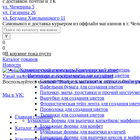
с доставкой почтой и ТК
ул. Чичерина 5
ул. Гагарина 26
ул. Богдана Хмельницкого 11
Самовывоз и доставка курьером из оффлайн магазинов в г. Чел
0
0
0
В корзине
пока
пусто
Каталог товаров
Новости
Кондитерский инвентарь
Инвентарь и инструменты для создания цветов
Узнай наличие товара в нужном магазине на сайте!
Силиконовые и пластиковые оттиски (вайнеры)
Воспользуйтесь кнопкой "Выбрать магазин" в шапке сайта и уз
Вафельная бумага для создания цветов
Палочки, маты, подставки и прочий инструме
Мы в VK:
Вырубки для создания цветов
Флористическая тейп лента для создания цвет
Проволока для создания цветов
Тычинки для создания цветов
Главная страница
Бумажные формы для выпечки капкейков/ маффинов/
•
Бумажные формы для конфет
Каталог товаров
Бумажные формы для выпечки куличей
•
Бумажные формы для выпечки кексов и мафф
Кондитерский инвентарь