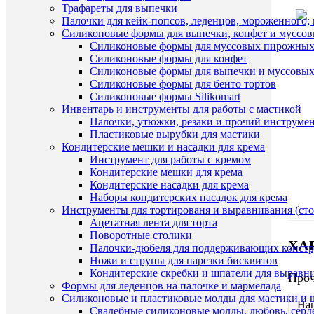
Трафареты для выпечки
Палочки для кейк-попсов, леденцов, мороженного;
Силиконовые формы для выпечки, конфет и муссов
Силиконовые формы для муссовых пирожны
Силиконовые формы для конфет
Силиконовые формы для выпечки и муссовых
Силиконовые формы для бенто тортов
Силиконовые формы Silikomart
Инвентарь и инструменты для работы с мастикой
Палочки, утюжки, резаки и прочий инструмен
Пластиковые вырубки для мастики
Кондитерские мешки и насадки для крема
Инструмент для работы с кремом
Кондитерские мешки для крема
Кондитерские насадки для крема
Наборы кондитерских насадок для крема
Инструменты для тортированя и выравнивания (стол
Ацетатная лента для торта
Поворотные столики
ХА
Палочки-дюбеля для поддерживающих констр
Ножи и струны для нарезки бисквитов
Кондитерские скребки и шпатели для выравн
Про
Формы для леденцов на палочке и мармелада
Силиконовые и пластиковые молды для мастики и 
На
Свадебные силиконовые молды, любовь, серд