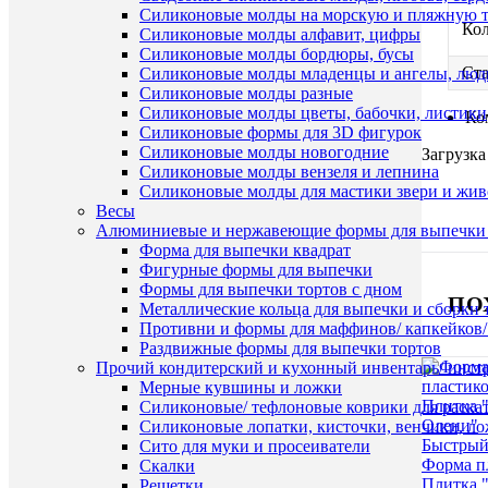
Силиконовые молды на морскую и пляжную 
Ко
Силиконовые молды алфавит, цифры
Силиконовые молды бордюры, бусы
Ста
Силиконовые молды младенцы и ангелы, люд
Силиконовые молды разные
Силиконовые молды цветы, бабочки, листики
Ко
Силиконовые формы для 3D фигурок
Силиконовые молды новогодние
Загрузка
Силиконовые молды вензеля и лепнина
Силиконовые молды для мастики звери и жи
Весы
Алюминиевые и нержавеющие формы для выпечки 
Форма для выпечки квадрат
Фигурные формы для выпечки
Формы для выпечки тортов с дном
ПО
Металлические кольца для выпечки и сборки 
Противни и формы для маффинов/ капкейков
Раздвижные формы для выпечки тортов
Прочий кондитерский и кухонный инвентарь/ инс
Мерные кувшины и ложки
Силиконовые/ тефлоновые коврики для раскат
Силиконовые лопатки, кисточки, венчики, л
Быстрый
Сито для муки и просеиватели
Форма п
Скалки
Плитка 
Решетки