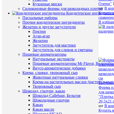
Олени"
Кухонные миски
шт
В ко
Силиконовые формы для шоколадных плиток
Купить в
Кондитерские ингредиент
сравнен
Пасхальные наборы
В избра
Прочие кондитерские ингредиенты
Желатин и другие загустители
наличии
Пектин
Агар-агар
Желатин
Загуститель для мастики
Загуститель для сливок и сметаны
Пищевые ароматизаторы
Натуральные экстракты
Пищевые ароматизаторы Mr Flavor, Великобр
Вкусо-ароматические добавки
Крема, сливки, творожный сыр
Животные натуральные сливки
Крема на растительных маслах (растительные
Быстрый
Творожный сыр
Форма п
Шоколад, глазури, какао
для шок
Шоколад Callebaut, Бельгия
"Плитка
Шоколадные глазури
26,5х21 
Какао
шт
В ко
Какао масло
Купить в
Шоколад SICAO