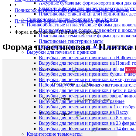
Ажурные бумажные формы-воротнички для к
•
Бумажные формы для выпечки кексов и тарто
Поликорбонатные и пластиковые формы для шоколада
Пластиковые стаканчики для порционных десе
•
Силиконовые молды (коврики) для айсинга
Пластиковые формы для шоколадных плиток
Поликорбонатные и пластиковые формы для шокол
•
Поликорбонатные формы для конфет и шокол
Форма пластиковая "Плитка в сердечках"
Пластиковые тематические формы для шокола
Пластиковые текстурные маты
Форма пластиковая "Плитка 
Пластиковые формы для шоколадных плиток
Вырубки для печенья и пряников
Вырубки для печенья и пряников на Hallowee
Вырубки для печенья и пряников на Новый г
Вырубки для печенья и пряников цифры
Вернуться в раздел
Расп
Вырубки для печенья и пряников буквы и алф
Вырубки для печенья и пряников рамки, геом
Обзор товара
Наборы вырубок для печенья с выталкивател
Вырубки для печенья и пряников цветы и баб
Вырубки для печенья и пряников звери/ живо
Характеристики
Вырубки для печенья и пряников разные
Вырубки для печенья и пряников к 1 сентября
Вырубки для печенья и пряников на Пасху
Похожие товары
Вырубки для печенья и пряников на 8 марта
Вырубки для печенья и пряников на 23 февра
Вырубки для печенья и пряников на 14 феврал
Наличие
Кондитерские термометры