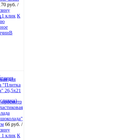
170 руб.
/
рзину
 1 клик
К
ы
ию
нное
В
итания
 сливки)
 просмотр
ластиковая
олада
 шоколада"
см
66 руб.
/
рзину
 1 клик
К