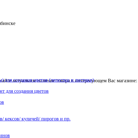
ябинске
 для создания цветов (лепестки и листики)
найте актуальное наличие товара в интересующем Вас магазине: 
нт для создания цветов
ов
 кексов/ куличей/ пирогов и пр.
инов