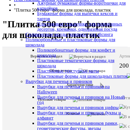
Ажурные бумажные формы-воротнички для
•
капкейков
"Плитка 500 евро" форма для шоколада, пластик
Бумажные формы для выпечки кексов и
тартов
"Плитка 500 евро" форма
Пластиковые стаканчики для порционных
десертов, креманки, одноразовая посуда
для шоколада, пластик
Силиконовые молды (коврики) для айсинга
Поликорбонатные и пластиковые формы для
шоколада
Поликорбонатные формы для конфет и
шоколада
Вернуться в раздел
Артик
Пластиковые тематические формы для
200
шоколада
Обзор товара
Пластиковые текстурные маты
Описани
Пластиковые формы для шоколадных плиток
товара:
Вырубки для печенья и пряников
Характеристики
Вырубки для печенья и пряников на
"Плитка
Halloween
500
Вырубки для печенья и пряников на Новый
Отз
евро"
Похожие товары
год
форма
Вырубки для печенья и пряников цифры
для
шоколада,
Вырубки для печенья и пряников буквы и
Наличие
пластик
алфавит
Вырубки для печенья и пряников рамки,
геометрические фигуры, звезды
Характе
Все