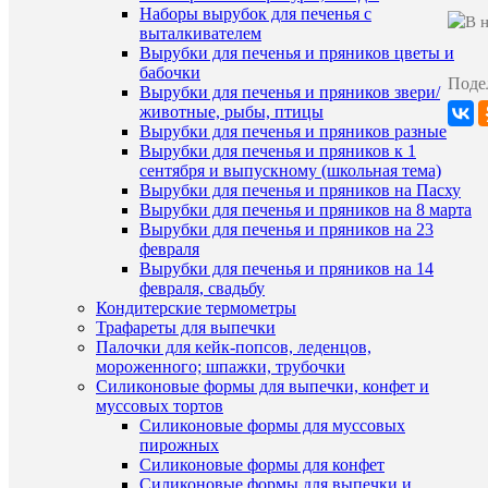
Наборы вырубок для печенья с
характ
выталкивателем
Все
Вырубки для печенья и пряников цветы и
для
бабочки
создани
Поде
Вырубки для печенья и пряников звери/
Коллекция
конфет
и
животные, рыбы, птицы
шокола
Вырубки для печенья и пряников разные
плиток
Вырубки для печенья и пряников к 1
сентября и выпускному (школьная тема)
Вырубки для печенья и пряников на Пасху
Вырубки для печенья и пряников на 8 марта
ХА
Вырубки для печенья и пряников на 23
февраля
Вырубки для печенья и пряников на 14
Про
февраля, свадьбу
Кондитерские термометры
Трафареты для выпечки
Палочки для кейк-попсов, леденцов,
Ко
мороженного; шпажки, трубочки
Силиконовые формы для выпечки, конфет и
муссовых тортов
Силиконовые формы для муссовых
пирожных
Комме
Силиконовые формы для конфет
Силиконовые формы для выпечки и