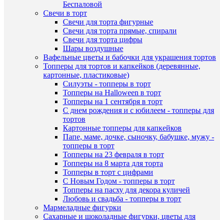
Беспаловой
1
Свечи в торт
клик
Свечи для торта фигурные
Быстры
Свечи для торта прямые, спирали
К
просмот
Свечи для торта цифры
сравнен
"Оригин
Шары воздушные
форма
Вафельные цветы и бабочки для украшения тортов
В
для
Топперы для тортов и капкейков (деревянные,
избранн
шоколад
картонные, пластиковые)
7×15×1
Силуэты - топперы в торт
см
Топперы на Halloween в торт
В
160
Топперы на 1 сентября в торт
наличии
руб.
С днем рождения и с юбилеем - топперы для
/
тортов
шт
Картонные топперы для капкейков
Папе, маме, дочке, сыночку, бабушке, мужу -
В
топперы в торт
корзину
Наличие
Топперы на 23 февраля в торт
в
Топперы на 8 марта для торта
Купить
магазин
Топперы в торт с цифрами
в
С Новым Годом - топперы в торт
1
Назван
Топперы на пасху для декора куличей
клик
Любовь и свадьба - топперы в торт
Основн
Мармеладные фигурки
склад (у
К
Сахарные и шоколадные фигурки, цветы для
Чичери