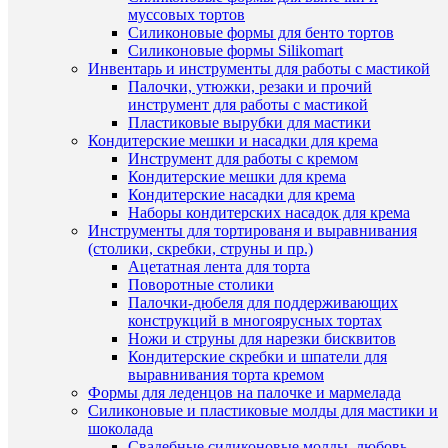
муссовых тортов
Силиконовые формы для бенто тортов
Силиконовые формы Silikomart
Инвентарь и инструменты для работы с мастикой
Палочки, утюжки, резаки и прочий
инструмент для работы с мастикой
ПО
Пластиковые вырубки для мастики
Кондитерские мешки и насадки для крема
ТО
Инструмент для работы с кремом
(8)
Кондитерские мешки для крема
Кондитерские насадки для крема
Наборы кондитерских насадок для крема
Инструменты для тортированя и выравнивания
(столики, скребки, струны и пр.)
Ацетатная лента для торта
Поворотные столики
Быстры
Палочки-дюбеля для поддерживающих
просмот
конструкций в многоярусных тортах
Форма
Ножи и струны для нарезки бисквитов
пластик
Кондитерские скребки и шпатели для
плитка
выравнивания торта кремом
15
Формы для леденцов на палочке и мармелада
грамм
Силиконовые и пластиковые молды для мастики и
202
шоколада
руб.
Свадебные силиконовые молды, любовь,