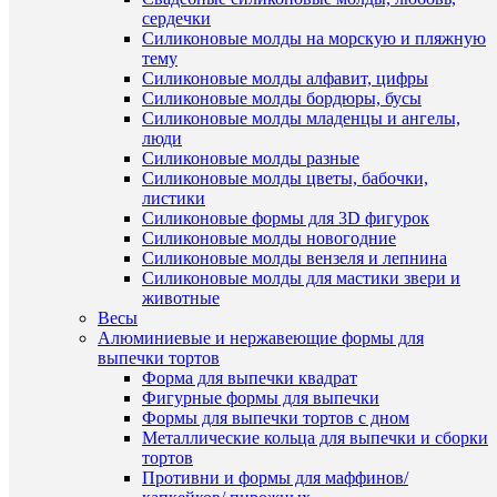
/
сердечки
шт
Силиконовые молды на морскую и пляжную
тему
В
Силиконовые молды алфавит, цифры
корзину
Силиконовые молды бордюры, бусы
Силиконовые молды младенцы и ангелы,
Купить
люди
в
Силиконовые молды разные
1
Силиконовые молды цветы, бабочки,
клик
листики
Силиконовые формы для 3D фигурок
К
Силиконовые молды новогодние
сравнен
Силиконовые молды вензеля и лепнина
Быстры
Силиконовые молды для мастики звери и
В
просмот
животные
избранн
Форма
Весы
пластик
Алюминиевые и нержавеющие формы для
для
выпечки тортов
В
шоколад
Форма для выпечки квадрат
наличии
"Полусф
Фигурные формы для выпечки
22х13см
Формы для выпечки тортов с дном
15
Металлические кольца для выпечки и сборки
ячеек
тортов
110
Противни и формы для маффинов/