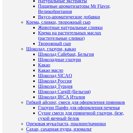
Натуральные экстракты
Быстры
Пищевые ароматизаторы Mr Flavor,
К
просмот
Великобритания
сравнен
Форма
Вкусо-ароматические добавки
для
Крема, сливки, творожный сыр
В
шоколад
Животные натуральные сливки
избранн
7×15×1
Крема на растительных маслах
см
(растительные сливки)
"Шокола
Творожный сыр
В
традици
Шоколад, глазури, какао
наличии
154
Шоколад Callebaut, Бельгия
руб.
Шоколадные глазури
/
Какао
шт
Какао масло
Шоколад SICAO
В
Шоколад Россия
корзину
Шоколад Турция
Шоколад Cargill (Бельгия)
Купить
Шоколад IRCA Италия
в
Гибкий айсинг, смеси для оформления пряников
1
Глазури Парфэ для оформления печенья
клик
Быстры
Сухие смеси для пряничной глазури, безе,
просмот
сухой яичный белок
К
"Плитка
Ореховая мука/паста, пралине/начинки
сравнен
Инфлекс
Сахар, сахарная пудра, изомальт