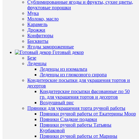
наличии
Сублимированные ягоды и фрукты, сухие цветы,
В
фруктовые порошки
корзину
Мука
Молоко, масло
Купить
Карамель
в
Дрожжи
1
Конфитюры
клик
Бисквиты
Ягоды замороженные
К
Быстры
Готовый декор
сравнен
просмот
Безе
Форма
Леденцы
В
пластик
Леденцы из изомальта
избранн
Плитка
Леденцы из глюкозного сиропа
"Мужчи
Кондитерские посыпки для украшения тортов и
Усы"
десертов
В
110
Кондитерские посыпки фасованные по 50
наличии
руб.
гр. для украшения тортов и десертов
/
Воздушный рис
шт
Пряники для украшения торта ручной работы
Пряники ручной работы от Екатерины Моор
В
Пряники Сладкие подарки
корзину
Пряники ручной работы Татьяны
Курбаковой
Купить
Пряники ручной работы от Марины
в