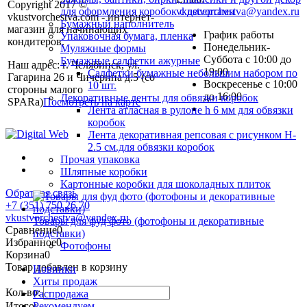
Copyright 2017 ©
vkustvorchestva@yandex.ru
для оформления коробок с десертами
vkustvorchestva.com - интернет-
Бумажный наполнитель
магазин для начинающих
График работы
Упаковочная бумага, пленка
кондитеров.
Понедельник-
Муляжные формы
Суббота с 10:00 до
Бумажные салфетки ажурные
Наш адрес: г. Челябинск, ул.
19:00
Салфетки бумажные небольшим набором по
Гагарина 26 и Чичерина д.5 (со
Воскресенье с 10:00
10 шт.
стороны малого
до 16:00
Декоративные ленты для обвязки коробок
SPARa)
Посмотреть на карте
Лента атласная в рулоне h 6 мм для обвязки
коробок
Лента декоративная репсовая с рисунком H-
2.5 см.для обвязки коробок
Прочая упаковка
Шляпные коробки
Картонные коробки для шоколадных плиток
Обратная связь
+7 (351) 750 26 70
vkustvorchestva@yandex.ru
Товары для фуд фото (фотофоны и декоративные
Сравнение
0
подставки)
Избранное
0
Фотофоны
Корзина
0
Товар добавлен в корзину
Новинки
Хиты продаж
Кол-во:
Распродажа
Итого:
Рекомендуем