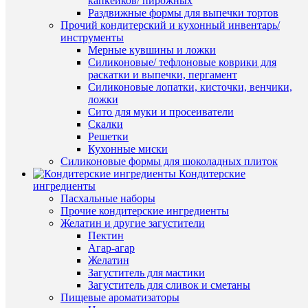
руб.
капкейков/ пирожных
/
Раздвижные формы для выпечки тортов
шт
Прочий кондитерский и кухонный инвентарь/
инструменты
В
Мерные кувшины и ложки
корзину
Силиконовые/ тефлоновые коврики для
раскатки и выпечки, пергамент
Быстры
Купить
Силиконовые лопатки, кисточки, венчики,
просмот
в
ложки
Форма
1
Сито для муки и просеиватели
для
клик
Скалки
шоколад
Решетки
"Шоко-
К
Кухонные миски
круги"
сравнен
Силиконовые формы для шоколадных плиток
79
Кондитерские
руб.
В
ингредиенты
/
избранн
Пасхальные наборы
шт
Прочие кондитерские ингредиенты
Желатин и другие загустители
В
В
Пектин
корзину
наличии
Агар-агар
Желатин
Купить
Загуститель для мастики
в
Загуститель для сливок и сметаны
1
Пищевые ароматизаторы
клик