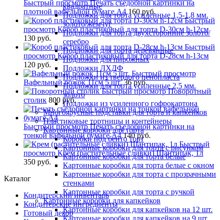
Быстрый просмотр
Печать съедобной картинки на
квадратные
плотной вафельной бумаге А4
160 руб.
Подложки для торта усиленные 1,5-1,8 мм.
Быстрый
золото/жемчуг
просмотр
Короб пластиковый для торта D-30см h-12см
Подложки для торта двухсторонние золото/
130 руб.
серебро
Быстрый
Подложки для торта деревянные
просмотр
Короб пластиковый для торта D-28см h-13см
Подложки для пирожных
120 руб.
Подложки ЛХДФ
Быстрый просмотр
Подложки из твердого пенопласта
Вафельный рожок 11см 5 шт.
36 руб.
Подложки для торта усиленные 2,5 мм.
Быстрый просмотр
Поворотный
золото
столик
800 руб.
Подложки из усиленного гофрокартона
Многоярусные подставки для торта и капкейков
Пластиковые тортницы и контейнеры
Быстрый просмотр
Печать съедобной картинки на
Картонные коробки для торта
тонкой вафельной бумаге А4
140 руб.
Коробки под бенто торт
Быстрый
Картонные коробки для торта с рисунком
просмотр
Крем (растительные сливки) Шантипак, 1л
Картонные коробки для торта белые
350 руб.
Картонные коробки для торта белые с окном
Картонные коробки для торта с прозрачными
Каталог
стенками
Картонные коробки для торта с ручкой
Кондитерский инвентарь
Картонные коробки для капкейков
Кондитерские ингредиенты
Картонные коробки для капкейков на 12 шт.
Готовый декор
Картонные коробки для капкейков на 9 шт.