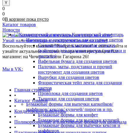
0
0
0
В корзине
пока
пусто
Каталог товаров
Новости
Кондитерский инвентарь
Инвентарь и инструменты для создания цветов
Узнай наличие товара в нужном магазине на сайте!
Силиконовые и пластиковые оттиски
Воспользуйтесь кнопкой "Выбрать магазин" в шапке сайта и
(вайнеры) для создания цветов (лепестки и
узнайте актуальное наличие товара в интересующем Вас
листики)
магазине: на Чичерина 5 или Гагарина 26!
Вафельная бумага для создания цветов
Палочки, маты, подставки и прочий
Мы в VK:
инструмент для создания цветов
Вырубки для создания цветов
Флористическая тейп лента для создания
цветов
Главная страница
Проволока для создания цветов
•
Тычинки для создания цветов
Каталог товаров
Бумажные формы для выпечки капкейков/
•
маффинов/ кексов/ куличей/ пирогов и пр.
Кондитерский инвентарь
Бумажные формы для конфет
•
Бумажные формы для выпечки куличей
Поликорбонатные и пластиковые формы для шоколада
Бумажные формы для выпечки кексов и
•
маффинов
Пластиковые формы для шоколадных плиток