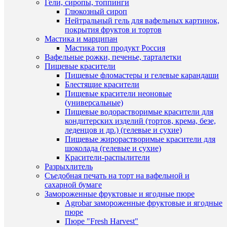
форма
Гели, сиропы, топпинги
В
пластик
Глюкозный сироп
избранн
для
Нейтральный гель для вафельных картинок,
шоколад
покрытия фруктов и тортов
200
Мастика и марципан
В
руб.
Мастика топ продукт Россия
наличии
/
Вафельные рожки, печенье, тарталетки
шт
Пищевые красители
Пищевые фломастеры и гелевые карандаши
В
Блестящие красители
корзину
Пищевые красители неоновые
(универсальные)
Купить
Пищевые водорастворимые красители для
в
кондитерских изделий (тортов, крема, безе,
Быстры
1
леденцов и др.) (гелевые и сухие)
просмот
клик
Пищевые жирорастворимые красители для
Форма
шоколада (гелевые и сухие)
пластик
К
Красители-распылители
Плитка
сравнен
Разрыхлитель
"НГ
Съедобная печать на торт на вафельной и
Окно"
В
сахарной бумаге
170
избранн
Замороженные фруктовые и ягодные пюре
руб.
Agrobar замороженные фруктовые и ягодные
/
пюре
шт
В
Пюре "Fresh Harvest"