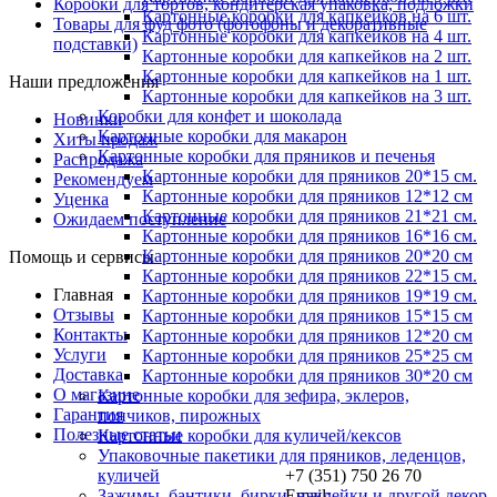
Коробки для тортов, кондитерская упаковка, подложки
Картонные коробки для капкейков на 6 шт.
Товары для фуд фото (фотофоны и декоративные
Картонные коробки для капкейков на 4 шт.
подставки)
Картонные коробки для капкейков на 2 шт.
Картонные коробки для капкейков на 1 шт.
Наши предложения
Картонные коробки для капкейков на 3 шт.
Коробки для конфет и шоколада
Новинки
Картонные коробки для макарон
Хиты продаж
Картонные коробки для пряников и печенья
Распродажа
Картонные коробки для пряников 20*15 см.
Рекомендуем
Картонные коробки для пряников 12*12 см
Уценка
Картонные коробки для пряников 21*21 см.
Ожидаем поступление
Картонные коробки для пряников 16*16 см.
Картонные коробки для пряников 20*20 см
Помощь и сервисы
Картонные коробки для пряников 22*15 см.
Главная
Картонные коробки для пряников 19*19 см.
Отзывы
Картонные коробки для пряников 15*15 см
Контакты
Картонные коробки для пряников 12*20 см
Услуги
Картонные коробки для пряников 25*25 см
Доставка
Картонные коробки для пряников 30*20 см
О магазине
Картонные коробки для зефира, эклеров,
Гарантия
пончиков, пирожных
Полезные статьи
Картонные коробки для куличей/кексов
Упаковочные пакетики для пряников, леденцов,
+7 (351) 750 26 70
куличей
Email:
Зажимы, бантики, бирки, наклейки и другой декор