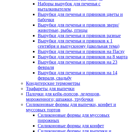
Наборы вырубок для печенья с
выталкивателем
Вырубки для печенья и пряников цветы и
бабочки
Вырубки для печенья и пряников звери/
животные, рыбы, птицы
Вырубки для печенья и пряников разные
Вырубки для печенья и пряников к 1
сентября и выпускному (школьная тема)
Вырубки для печенья и пряников на Пасху
Вырубки для печенья и пряников на 8 марта
Вырубки для печенья и пряников на 23
февраля
Вырубки для печенья и пряников на 14
февраля, свадьбу
Кондитерские термометры
Трафареты для выпечки
Палочки для кейк-попсов, леденцов,
мороженного; шпажки, трубочки
Силиконовые формы для выпечки, конфет и
муссовых тортов
Силиконовые формы для муссовых
пирожных
Силиконовые формы для конфет
Силиконовые формы для выпечки и