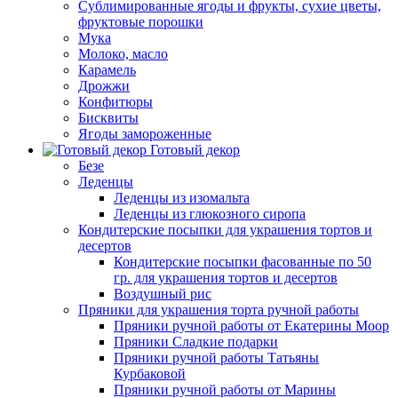
Сублимированные ягоды и фрукты, сухие цветы,
фруктовые порошки
Мука
Молоко, масло
Карамель
Дрожжи
Конфитюры
Бисквиты
Ягоды замороженные
Готовый декор
Безе
Леденцы
Леденцы из изомальта
Леденцы из глюкозного сиропа
Кондитерские посыпки для украшения тортов и
десертов
Кондитерские посыпки фасованные по 50
гр. для украшения тортов и десертов
Воздушный рис
Пряники для украшения торта ручной работы
Пряники ручной работы от Екатерины Моор
Пряники Сладкие подарки
Пряники ручной работы Татьяны
Курбаковой
Пряники ручной работы от Марины