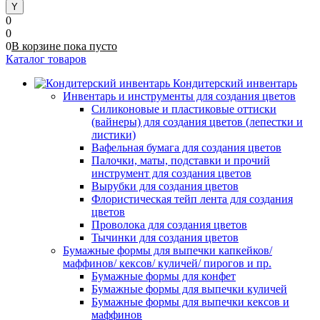
0
0
0
В корзине
пока
пусто
Каталог товаров
Кондитерский инвентарь
Инвентарь и инструменты для создания цветов
Силиконовые и пластиковые оттиски
(вайнеры) для создания цветов (лепестки и
листики)
Вафельная бумага для создания цветов
Палочки, маты, подставки и прочий
инструмент для создания цветов
Вырубки для создания цветов
Флористическая тейп лента для создания
цветов
Проволока для создания цветов
Тычинки для создания цветов
Бумажные формы для выпечки капкейков/
маффинов/ кексов/ куличей/ пирогов и пр.
Бумажные формы для конфет
Бумажные формы для выпечки куличей
Бумажные формы для выпечки кексов и
маффинов