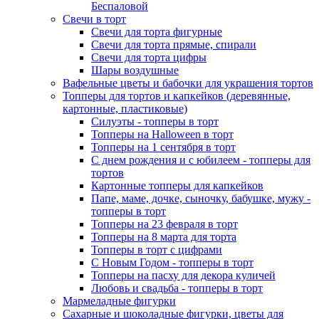
Беспаловой
Свечи в торт
Свечи для торта фигурные
Свечи для торта прямые, спирали
Свечи для торта цифры
Шары воздушные
Вафельные цветы и бабочки для украшения тортов
Топперы для тортов и капкейков (деревянные,
картонные, пластиковые)
Силуэты - топперы в торт
Топперы на Halloween в торт
Топперы на 1 сентября в торт
С днем рождения и с юбилеем - топперы для
тортов
Картонные топперы для капкейков
Папе, маме, дочке, сыночку, бабушке, мужу -
топперы в торт
Топперы на 23 февраля в торт
Топперы на 8 марта для торта
Топперы в торт с цифрами
С Новым Годом - топперы в торт
Топперы на пасху для декора куличей
Любовь и свадьба - топперы в торт
Мармеладные фигурки
Сахарные и шоколадные фигурки, цветы для