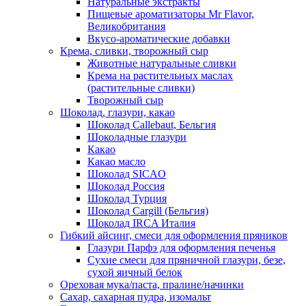
Натуральные экстракты
Пищевые ароматизаторы Mr Flavor,
Великобритания
Вкусо-ароматические добавки
Крема, сливки, творожный сыр
Животные натуральные сливки
Крема на растительных маслах
(растительные сливки)
Творожный сыр
Шоколад, глазури, какао
Шоколад Callebaut, Бельгия
Шоколадные глазури
Какао
Какао масло
Шоколад SICAO
Шоколад Россия
Шоколад Турция
Шоколад Cargill (Бельгия)
Шоколад IRCA Италия
Гибкий айсинг, смеси для оформления пряников
Глазури Парфэ для оформления печенья
Сухие смеси для пряничной глазури, безе,
сухой яичный белок
Ореховая мука/паста, пралине/начинки
Сахар, сахарная пудра, изомальт