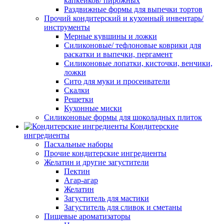
капкейков/ пирожных
Раздвижные формы для выпечки тортов
Прочий кондитерский и кухонный инвентарь/
инструменты
Мерные кувшины и ложки
Силиконовые/ тефлоновые коврики для
раскатки и выпечки, пергамент
Силиконовые лопатки, кисточки, венчики,
ложки
Сито для муки и просеиватели
Скалки
Решетки
Кухонные миски
Силиконовые формы для шоколадных плиток
Кондитерские
ингредиенты
Пасхальные наборы
Прочие кондитерские ингредиенты
Желатин и другие загустители
Пектин
Агар-агар
Желатин
Загуститель для мастики
Загуститель для сливок и сметаны
Пищевые ароматизаторы