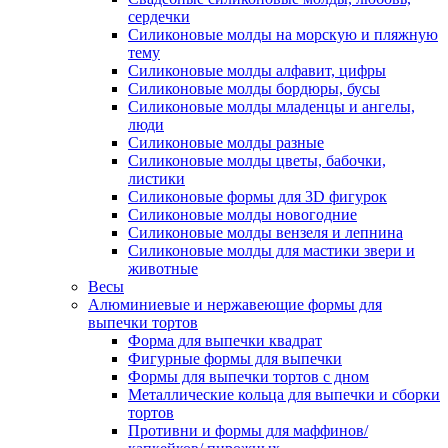
сердечки
Силиконовые молды на морскую и пляжную
тему
Силиконовые молды алфавит, цифры
Силиконовые молды бордюры, бусы
Силиконовые молды младенцы и ангелы,
люди
Силиконовые молды разные
Силиконовые молды цветы, бабочки,
листики
Силиконовые формы для 3D фигурок
Силиконовые молды новогодние
Силиконовые молды вензеля и лепнина
Силиконовые молды для мастики звери и
животные
Весы
Алюминиевые и нержавеющие формы для
выпечки тортов
Форма для выпечки квадрат
Фигурные формы для выпечки
Формы для выпечки тортов с дном
Металлические кольца для выпечки и сборки
тортов
Противни и формы для маффинов/