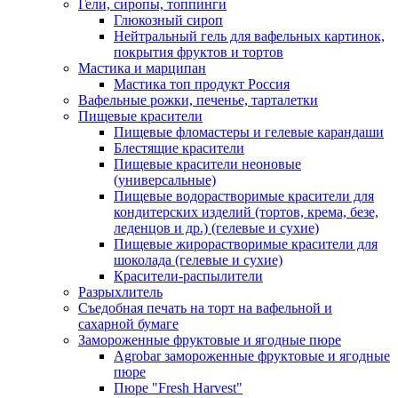
Гели, сиропы, топпинги
Глюкозный сироп
Нейтральный гель для вафельных картинок,
покрытия фруктов и тортов
Мастика и марципан
Мастика топ продукт Россия
Вафельные рожки, печенье, тарталетки
Пищевые красители
Пищевые фломастеры и гелевые карандаши
Блестящие красители
Пищевые красители неоновые
(универсальные)
Пищевые водорастворимые красители для
кондитерских изделий (тортов, крема, безе,
леденцов и др.) (гелевые и сухие)
Пищевые жирорастворимые красители для
шоколада (гелевые и сухие)
Красители-распылители
Разрыхлитель
Съедобная печать на торт на вафельной и
сахарной бумаге
Замороженные фруктовые и ягодные пюре
Agrobar замороженные фруктовые и ягодные
пюре
Пюре "Fresh Harvest"