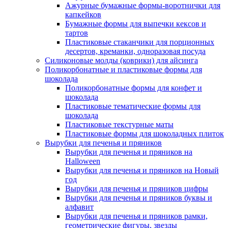
Ажурные бумажные формы-воротнички для
капкейков
Бумажные формы для выпечки кексов и
тартов
Пластиковые стаканчики для порционных
десертов, креманки, одноразовая посуда
Силиконовые молды (коврики) для айсинга
Поликорбонатные и пластиковые формы для
шоколада
Поликорбонатные формы для конфет и
шоколада
Пластиковые тематические формы для
шоколада
Пластиковые текстурные маты
Пластиковые формы для шоколадных плиток
Вырубки для печенья и пряников
Вырубки для печенья и пряников на
Halloween
Вырубки для печенья и пряников на Новый
год
Вырубки для печенья и пряников цифры
Вырубки для печенья и пряников буквы и
алфавит
Вырубки для печенья и пряников рамки,
геометрические фигуры, звезды