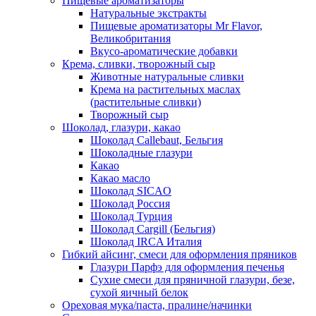
Пищевые ароматизаторы
Натуральные экстракты
Пищевые ароматизаторы Mr Flavor,
Великобритания
Вкусо-ароматические добавки
Крема, сливки, творожный сыр
Животные натуральные сливки
Крема на растительных маслах
(растительные сливки)
Творожный сыр
Шоколад, глазури, какао
Шоколад Callebaut, Бельгия
Шоколадные глазури
Какао
Какао масло
Шоколад SICAO
Шоколад Россия
Шоколад Турция
Шоколад Cargill (Бельгия)
Шоколад IRCA Италия
Гибкий айсинг, смеси для оформления пряников
Глазури Парфэ для оформления печенья
Сухие смеси для пряничной глазури, безе,
сухой яичный белок
Ореховая мука/паста, пралине/начинки