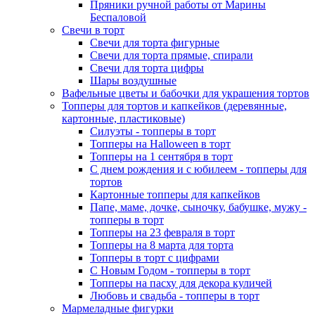
Пряники ручной работы от Марины
Беспаловой
Свечи в торт
Свечи для торта фигурные
Свечи для торта прямые, спирали
Свечи для торта цифры
Шары воздушные
Вафельные цветы и бабочки для украшения тортов
Топперы для тортов и капкейков (деревянные,
картонные, пластиковые)
Силуэты - топперы в торт
Топперы на Halloween в торт
Топперы на 1 сентября в торт
С днем рождения и с юбилеем - топперы для
тортов
Картонные топперы для капкейков
Папе, маме, дочке, сыночку, бабушке, мужу -
топперы в торт
Топперы на 23 февраля в торт
Топперы на 8 марта для торта
Топперы в торт с цифрами
С Новым Годом - топперы в торт
Топперы на пасху для декора куличей
Любовь и свадьба - топперы в торт
Мармеладные фигурки