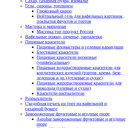
Сахар, сахарная пудра, изомальт
Гели, сиропы, топпинги
Глюкозный сироп
Нейтральный гель для вафельных картинок,
покрытия фруктов и тортов
Мастика и марципан
Мастика топ продукт Россия
Вафельные рожки, печенье, тарталетки
Пищевые красители
Пищевые фломастеры и гелевые карандаши
Блестящие красители
Пищевые красители неоновые
(универсальные)
Пищевые водорастворимые красители для
кондитерских изделий (тортов, крема, безе,
леденцов и др.) (гелевые и сухие)
Пищевые жирорастворимые красители для
шоколада (гелевые и сухие)
Красители-распылители
Разрыхлитель
Съедобная печать на торт на вафельной и
сахарной бумаге
Замороженные фруктовые и ягодные пюре
Agrobar замороженные фруктовые и ягодные
пюре