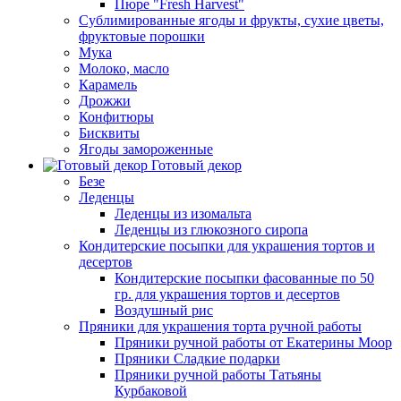
Пюре "Fresh Harvest"
Сублимированные ягоды и фрукты, сухие цветы,
фруктовые порошки
Мука
Молоко, масло
Карамель
Дрожжи
Конфитюры
Бисквиты
Ягоды замороженные
Готовый декор
Безе
Леденцы
Леденцы из изомальта
Леденцы из глюкозного сиропа
Кондитерские посыпки для украшения тортов и
десертов
Кондитерские посыпки фасованные по 50
гр. для украшения тортов и десертов
Воздушный рис
Пряники для украшения торта ручной работы
Пряники ручной работы от Екатерины Моор
Пряники Сладкие подарки
Пряники ручной работы Татьяны
Курбаковой