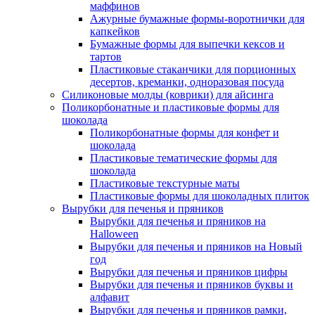
маффинов
Ажурные бумажные формы-воротнички для
капкейков
Бумажные формы для выпечки кексов и
тартов
Пластиковые стаканчики для порционных
десертов, креманки, одноразовая посуда
Силиконовые молды (коврики) для айсинга
Поликорбонатные и пластиковые формы для
шоколада
Поликорбонатные формы для конфет и
шоколада
Пластиковые тематические формы для
шоколада
Пластиковые текстурные маты
Пластиковые формы для шоколадных плиток
Вырубки для печенья и пряников
Вырубки для печенья и пряников на
Halloween
Вырубки для печенья и пряников на Новый
год
Вырубки для печенья и пряников цифры
Вырубки для печенья и пряников буквы и
алфавит
Вырубки для печенья и пряников рамки,