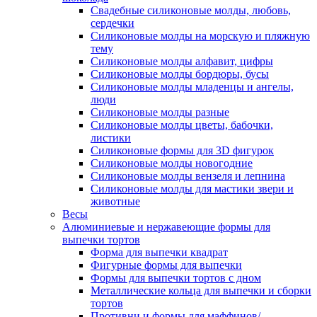
Свадебные силиконовые молды, любовь,
сердечки
Силиконовые молды на морскую и пляжную
тему
Силиконовые молды алфавит, цифры
Силиконовые молды бордюры, бусы
Силиконовые молды младенцы и ангелы,
люди
Силиконовые молды разные
Силиконовые молды цветы, бабочки,
листики
Силиконовые формы для 3D фигурок
Силиконовые молды новогодние
Силиконовые молды вензеля и лепнина
Силиконовые молды для мастики звери и
животные
Весы
Алюминиевые и нержавеющие формы для
выпечки тортов
Форма для выпечки квадрат
Фигурные формы для выпечки
Формы для выпечки тортов с дном
Металлические кольца для выпечки и сборки
тортов
Противни и формы для маффинов/