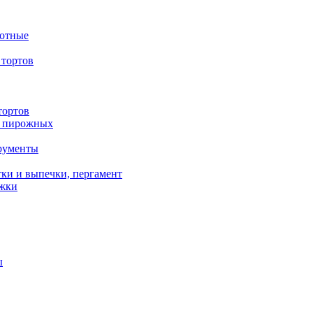
вотные
тортов
тортов
/ пирожных
трументы
ки и выпечки, пергамент
ожки
ы