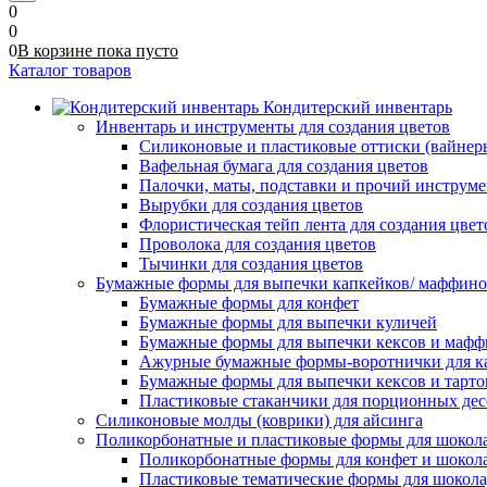
0
0
0
В корзине
пока
пусто
Каталог товаров
Кондитерский инвентарь
Инвентарь и инструменты для создания цветов
Силиконовые и пластиковые оттиски (вайнеры)
Вафельная бумага для создания цветов
Палочки, маты, подставки и прочий инструме
Вырубки для создания цветов
Флористическая тейп лента для создания цвет
Проволока для создания цветов
Тычинки для создания цветов
Бумажные формы для выпечки капкейков/ маффинов/
Бумажные формы для конфет
Бумажные формы для выпечки куличей
Бумажные формы для выпечки кексов и мафф
Ажурные бумажные формы-воротнички для к
Бумажные формы для выпечки кексов и тарто
Пластиковые стаканчики для порционных десе
Силиконовые молды (коврики) для айсинга
Поликорбонатные и пластиковые формы для шокол
Поликорбонатные формы для конфет и шокол
Пластиковые тематические формы для шокола