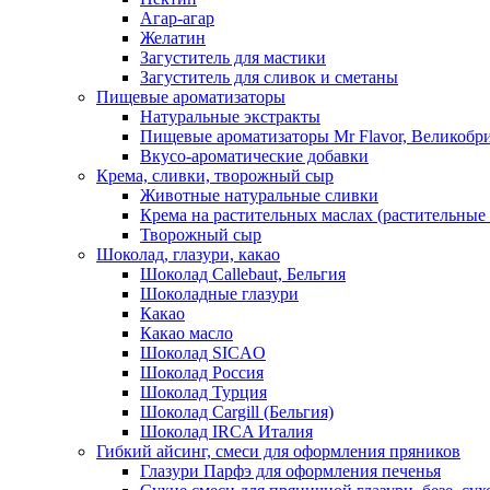
Агар-агар
Желатин
Загуститель для мастики
Загуститель для сливок и сметаны
Пищевые ароматизаторы
Натуральные экстракты
Пищевые ароматизаторы Mr Flavor, Великобр
Вкусо-ароматические добавки
Крема, сливки, творожный сыр
Животные натуральные сливки
Крема на растительных маслах (растительные
Творожный сыр
Шоколад, глазури, какао
Шоколад Callebaut, Бельгия
Шоколадные глазури
Какао
Какао масло
Шоколад SICAO
Шоколад Россия
Шоколад Турция
Шоколад Cargill (Бельгия)
Шоколад IRCA Италия
Гибкий айсинг, смеси для оформления пряников
Глазури Парфэ для оформления печенья