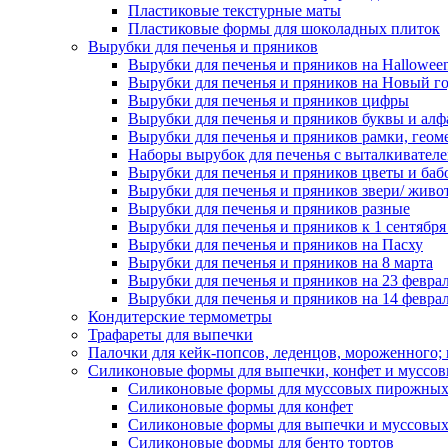
Пластиковые текстурные маты
Пластиковые формы для шоколадных плиток
Вырубки для печенья и пряников
Вырубки для печенья и пряников на Hallowee
Вырубки для печенья и пряников на Новый г
Вырубки для печенья и пряников цифры
Вырубки для печенья и пряников буквы и алф
Вырубки для печенья и пряников рамки, геом
Наборы вырубок для печенья с выталкивател
Вырубки для печенья и пряников цветы и баб
Вырубки для печенья и пряников звери/ живо
Вырубки для печенья и пряников разные
Вырубки для печенья и пряников к 1 сентября
Вырубки для печенья и пряников на Пасху
Вырубки для печенья и пряников на 8 марта
Вырубки для печенья и пряников на 23 февра
Вырубки для печенья и пряников на 14 феврал
Кондитерские термометры
Трафареты для выпечки
Палочки для кейк-попсов, леденцов, мороженного;
Силиконовые формы для выпечки, конфет и муссов
Силиконовые формы для муссовых пирожны
Силиконовые формы для конфет
Силиконовые формы для выпечки и муссовых
Силиконовые формы для бенто тортов