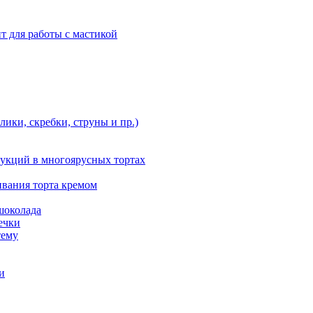
т для работы с мастикой
ики, скребки, струны и пр.)
укций в многоярусных тортах
ивания торта кремом
шоколада
ечки
тему
и