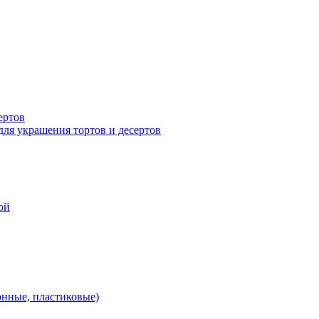
ертов
для украшения тортов и десертов
ой
онные, пластиковые)