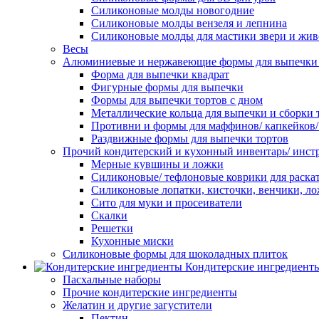
Силиконовые молды новогодние
Силиконовые молды вензеля и лепнина
Силиконовые молды для мастики звери и жи
Весы
Алюминиевые и нержавеющие формы для выпечки 
Форма для выпечки квадрат
Фигурные формы для выпечки
Формы для выпечки тортов с дном
Металлические кольца для выпечки и сборки 
Противни и формы для маффинов/ капкейков
Раздвижные формы для выпечки тортов
Прочий кондитерский и кухонный инвентарь/ инс
Мерные кувшины и ложки
Силиконовые/ тефлоновые коврики для раскат
Силиконовые лопатки, кисточки, венчики, л
Сито для муки и просеиватели
Скалки
Решетки
Кухонные миски
Силиконовые формы для шоколадных плиток
Кондитерские ингредиент
Пасхальные наборы
Прочие кондитерские ингредиенты
Желатин и другие загустители
Пектин