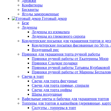
Дрожжи
Конфитюры
Бисквиты
Ягоды замороженные
Готовый декор
Безе
Леденцы
Леденцы из изомальта
Леденцы из глюкозного сиропа
Кондитерские посыпки для украшения тортов и дес
Кондитерские посыпки фасованные по 50 гр. 
Воздушный рис
Пряники для украшения торта ручной работы
Пряники ручной работы от Екатерины Моор
Пряники Сладкие подарки
Пряники ручной работы Татьяны Курбаковой
Пряники ручной работы от Марины Беспалов
Свечи в торт
Свечи для торта фигурные
Свечи для торта прямые, спирали
Свечи для торта цифры
Шары воздушные
Вафельные цветы и бабочки для украшения тортов
Топперы для тортов и капкейков (деревянные, карт
Силуэты - топперы в торт