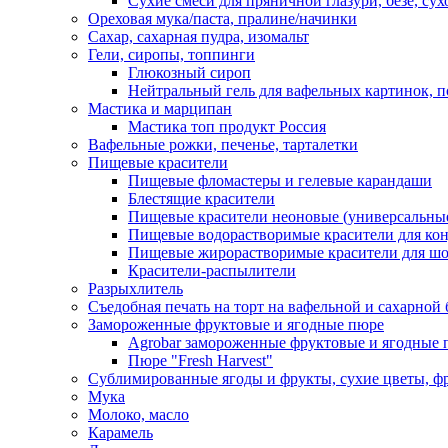
Сухие смеси для пряничной глазури, безе, су
Ореховая мука/паста, пралине/начинки
Сахар, сахарная пудра, изомальт
Гели, сиропы, топпинги
Глюкозный сироп
Нейтральный гель для вафельных картинок, п
Мастика и марципан
Мастика топ продукт Россия
Вафельные рожки, печенье, тарталетки
Пищевые красители
Пищевые фломастеры и гелевые карандаши
Блестящие красители
Пищевые красители неоновые (универсальны
Пищевые водорастворимые красители для конди
Пищевые жирорастворимые красители для шок
Красители-распылители
Разрыхлитель
Съедобная печать на торт на вафельной и сахарной 
Замороженные фруктовые и ягодные пюре
Agrobar замороженные фруктовые и ягодные 
Пюре "Fresh Harvest"
Сублимированные ягоды и фрукты, сухие цветы, 
Мука
Молоко, масло
Карамель