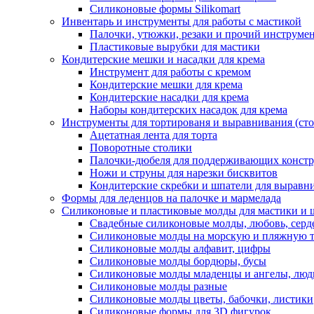
Силиконовые формы Silikomart
Инвентарь и инструменты для работы с мастикой
Палочки, утюжки, резаки и прочий инструмен
Пластиковые вырубки для мастики
Кондитерские мешки и насадки для крема
Инструмент для работы с кремом
Кондитерские мешки для крема
Кондитерские насадки для крема
Наборы кондитерских насадок для крема
Инструменты для тортированя и выравнивания (стол
Ацетатная лента для торта
Поворотные столики
Палочки-дюбеля для поддерживающих констр
Ножи и струны для нарезки бисквитов
Кондитерские скребки и шпатели для выравн
Формы для леденцов на палочке и мармелада
Силиконовые и пластиковые молды для мастики и 
Свадебные силиконовые молды, любовь, серд
Силиконовые молды на морскую и пляжную 
Силиконовые молды алфавит, цифры
Силиконовые молды бордюры, бусы
Силиконовые молды младенцы и ангелы, люд
Силиконовые молды разные
Силиконовые молды цветы, бабочки, листики
Силиконовые формы для 3D фигурок