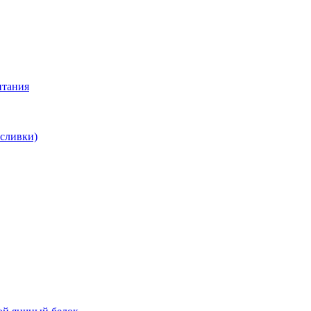
итания
 сливки)