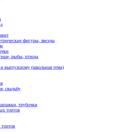
n
од
авит
етрические фигуры, звезды
ем
очки
тные, рыбы, птицы
 и выпускному (школьная тема)
ля
я, свадьбу
 шпажки, трубочки
ых тортов
х
 тортов