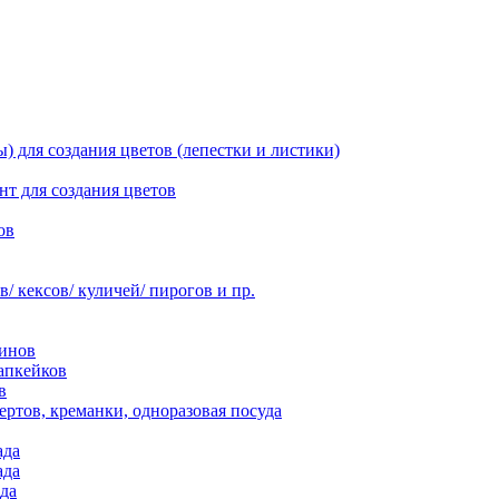
 для создания цветов (лепестки и листики)
нт для создания цветов
ов
 кексов/ куличей/ пирогов и пр.
инов
апкейков
в
ртов, креманки, одноразовая посуда
ада
ада
да