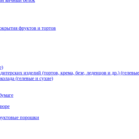
хой яичный белок
окрытия фруктов и тортов
е)
терских изделий (тортов, крема, безе, леденцов и др.) (гелевые
олада (гелевые и сухие)
бумаге
пюре
фруктовые порошки