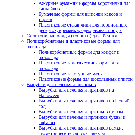
Ажурные бумажные формы-воротнички для
капкейков
Бумажные формы для выпечки кексов и
тартов
Пластиковые стаканчики для порционных
десертов, креманки, одноразовая посуда
Силиконовые молды (коврики) для айсинга
Поликорбонатные и пластиковые формы для
шоколада
Поликорбонатные формы для конфет и
шоколада
Пластиковые тематические формы для
шоколада
Пластиковые текстурные маты
Пластиковые формы для шоколадных плиток
Вырубки для печенья и пряников
Вырубки для печенья и пряников на
Halloween
Вырубки для печенья и пряников на Новый
год
Вырубки для печенья и пряников цифры
Вырубки для печенья и пряников буквы и
алфавит
Вырубки для печенья и пряников рамки,
геометрические фигуры, звезды