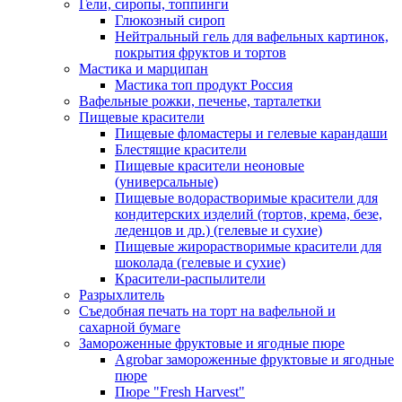
Гели, сиропы, топпинги
Глюкозный сироп
Нейтральный гель для вафельных картинок,
покрытия фруктов и тортов
Мастика и марципан
Мастика топ продукт Россия
Вафельные рожки, печенье, тарталетки
Пищевые красители
Пищевые фломастеры и гелевые карандаши
Блестящие красители
Пищевые красители неоновые
(универсальные)
Пищевые водорастворимые красители для
кондитерских изделий (тортов, крема, безе,
леденцов и др.) (гелевые и сухие)
Пищевые жирорастворимые красители для
шоколада (гелевые и сухие)
Красители-распылители
Разрыхлитель
Съедобная печать на торт на вафельной и
сахарной бумаге
Замороженные фруктовые и ягодные пюре
Agrobar замороженные фруктовые и ягодные
пюре
Пюре "Fresh Harvest"