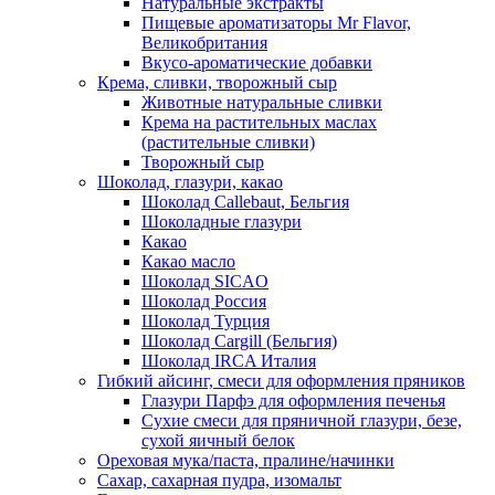
Натуральные экстракты
Пищевые ароматизаторы Mr Flavor,
Великобритания
Вкусо-ароматические добавки
Крема, сливки, творожный сыр
Животные натуральные сливки
Крема на растительных маслах
(растительные сливки)
Творожный сыр
Шоколад, глазури, какао
Шоколад Callebaut, Бельгия
Шоколадные глазури
Какао
Какао масло
Шоколад SICAO
Шоколад Россия
Шоколад Турция
Шоколад Cargill (Бельгия)
Шоколад IRCA Италия
Гибкий айсинг, смеси для оформления пряников
Глазури Парфэ для оформления печенья
Сухие смеси для пряничной глазури, безе,
сухой яичный белок
Ореховая мука/паста, пралине/начинки
Сахар, сахарная пудра, изомальт