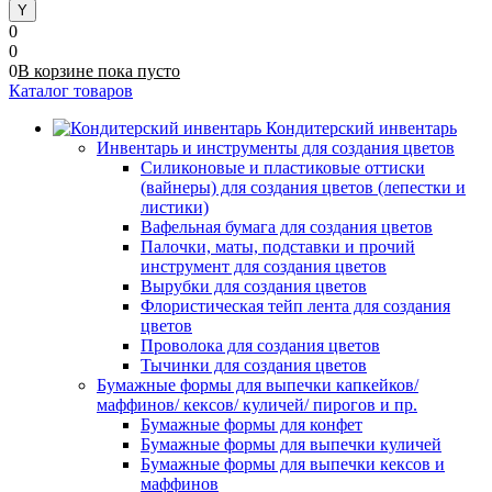
0
0
0
В корзине
пока
пусто
Каталог товаров
Кондитерский инвентарь
Инвентарь и инструменты для создания цветов
Силиконовые и пластиковые оттиски
(вайнеры) для создания цветов (лепестки и
листики)
Вафельная бумага для создания цветов
Палочки, маты, подставки и прочий
инструмент для создания цветов
Вырубки для создания цветов
Флористическая тейп лента для создания
цветов
Проволока для создания цветов
Тычинки для создания цветов
Бумажные формы для выпечки капкейков/
маффинов/ кексов/ куличей/ пирогов и пр.
Бумажные формы для конфет
Бумажные формы для выпечки куличей
Бумажные формы для выпечки кексов и
маффинов