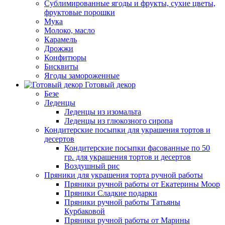
Сублимированные ягоды и фрукты, сухие цветы,
фруктовые порошки
Мука
Молоко, масло
Карамель
Дрожжи
Конфитюры
Бисквиты
Ягоды замороженные
Готовый декор
Безе
Леденцы
Леденцы из изомальта
Леденцы из глюкозного сиропа
Кондитерские посыпки для украшения тортов и
десертов
Кондитерские посыпки фасованные по 50
гр. для украшения тортов и десертов
Воздушный рис
Пряники для украшения торта ручной работы
Пряники ручной работы от Екатерины Моор
Пряники Сладкие подарки
Пряники ручной работы Татьяны
Курбаковой
Пряники ручной работы от Марины