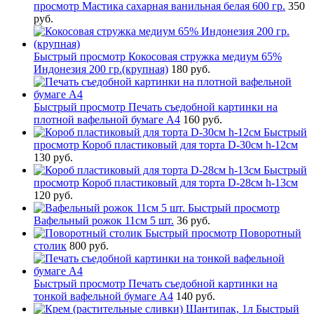
просмотр
Мастика сахарная ванильная белая 600 гр.
350
руб.
Быстрый просмотр
Кокосовая стружка медиум 65%
Индонезия 200 гр.(крупная)
180 руб.
Быстрый просмотр
Печать съедобной картинки на
плотной вафельной бумаге А4
160 руб.
Быстрый
просмотр
Короб пластиковый для торта D-30см h-12см
130 руб.
Быстрый
просмотр
Короб пластиковый для торта D-28см h-13см
120 руб.
Быстрый просмотр
Вафельный рожок 11см 5 шт.
36 руб.
Быстрый просмотр
Поворотный
столик
800 руб.
Быстрый просмотр
Печать съедобной картинки на
тонкой вафельной бумаге А4
140 руб.
Быстрый