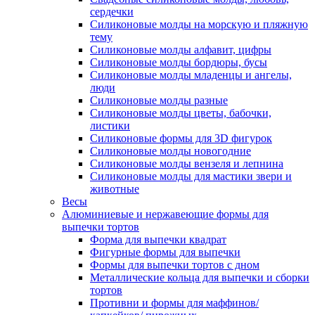
сердечки
Силиконовые молды на морскую и пляжную
тему
Силиконовые молды алфавит, цифры
Силиконовые молды бордюры, бусы
Силиконовые молды младенцы и ангелы,
люди
Силиконовые молды разные
Силиконовые молды цветы, бабочки,
листики
Силиконовые формы для 3D фигурок
Силиконовые молды новогодние
Силиконовые молды вензеля и лепнина
Силиконовые молды для мастики звери и
животные
Весы
Алюминиевые и нержавеющие формы для
выпечки тортов
Форма для выпечки квадрат
Фигурные формы для выпечки
Формы для выпечки тортов с дном
Металлические кольца для выпечки и сборки
тортов
Противни и формы для маффинов/