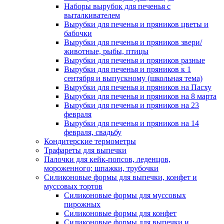
Наборы вырубок для печенья с
выталкивателем
Вырубки для печенья и пряников цветы и
бабочки
Вырубки для печенья и пряников звери/
животные, рыбы, птицы
Вырубки для печенья и пряников разные
Вырубки для печенья и пряников к 1
сентября и выпускному (школьная тема)
Вырубки для печенья и пряников на Пасху
Вырубки для печенья и пряников на 8 марта
Вырубки для печенья и пряников на 23
февраля
Вырубки для печенья и пряников на 14
февраля, свадьбу
Кондитерские термометры
Трафареты для выпечки
Палочки для кейк-попсов, леденцов,
мороженного; шпажки, трубочки
Силиконовые формы для выпечки, конфет и
муссовых тортов
Силиконовые формы для муссовых
пирожных
Силиконовые формы для конфет
Силиконовые формы для выпечки и