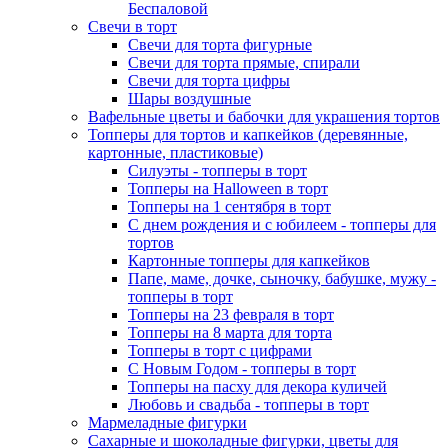
Беспаловой
Свечи в торт
Свечи для торта фигурные
Свечи для торта прямые, спирали
Свечи для торта цифры
Шары воздушные
Вафельные цветы и бабочки для украшения тортов
Топперы для тортов и капкейков (деревянные,
картонные, пластиковые)
Силуэты - топперы в торт
Топперы на Halloween в торт
Топперы на 1 сентября в торт
С днем рождения и с юбилеем - топперы для
тортов
Картонные топперы для капкейков
Папе, маме, дочке, сыночку, бабушке, мужу -
топперы в торт
Топперы на 23 февраля в торт
Топперы на 8 марта для торта
Топперы в торт с цифрами
С Новым Годом - топперы в торт
Топперы на пасху для декора куличей
Любовь и свадьба - топперы в торт
Мармеладные фигурки
Сахарные и шоколадные фигурки, цветы для