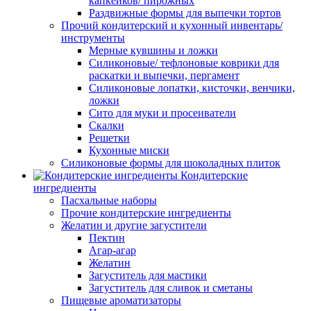
капкейков/ пирожных
Раздвижные формы для выпечки тортов
Прочий кондитерский и кухонный инвентарь/
инструменты
Мерные кувшины и ложки
Силиконовые/ тефлоновые коврики для
раскатки и выпечки, пергамент
Силиконовые лопатки, кисточки, венчики,
ложки
Сито для муки и просеиватели
Скалки
Решетки
Кухонные миски
Силиконовые формы для шоколадных плиток
Кондитерские
ингредиенты
Пасхальные наборы
Прочие кондитерские ингредиенты
Желатин и другие загустители
Пектин
Агар-агар
Желатин
Загуститель для мастики
Загуститель для сливок и сметаны
Пищевые ароматизаторы