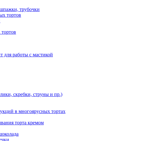
 шпажки, трубочки
ых тортов
х
 тортов
т для работы с мастикой
ики, скребки, струны и пр.)
укций в многоярусных тортах
ивания торта кремом
шоколада
ечки