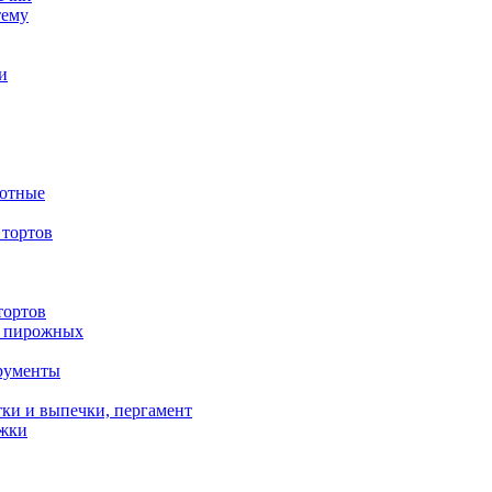
тему
и
вотные
тортов
тортов
/ пирожных
трументы
ки и выпечки, пергамент
ожки