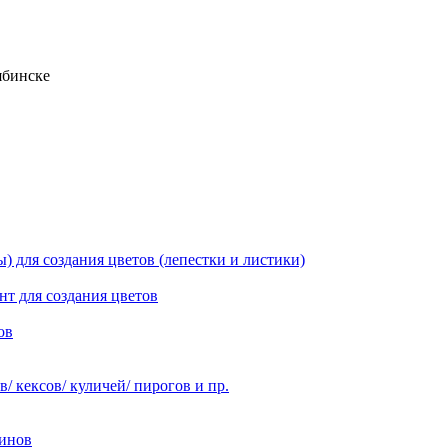
ябинске
 для создания цветов (лепестки и листики)
нт для создания цветов
ов
 кексов/ куличей/ пирогов и пр.
инов