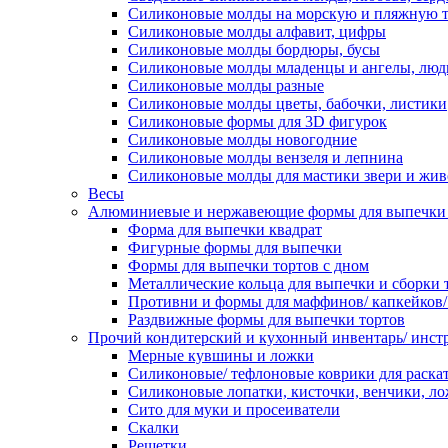
Силиконовые молды на морскую и пляжную 
Силиконовые молды алфавит, цифры
Силиконовые молды бордюры, бусы
Силиконовые молды младенцы и ангелы, люд
Силиконовые молды разные
Силиконовые молды цветы, бабочки, листики
Силиконовые формы для 3D фигурок
Силиконовые молды новогодние
Силиконовые молды вензеля и лепнина
Силиконовые молды для мастики звери и жи
Весы
Алюминиевые и нержавеющие формы для выпечки 
Форма для выпечки квадрат
Фигурные формы для выпечки
Формы для выпечки тортов с дном
Металлические кольца для выпечки и сборки 
Противни и формы для маффинов/ капкейков
Раздвижные формы для выпечки тортов
Прочий кондитерский и кухонный инвентарь/ инс
Мерные кувшины и ложки
Силиконовые/ тефлоновые коврики для раскат
Силиконовые лопатки, кисточки, венчики, л
Сито для муки и просеиватели
Скалки
Решетки