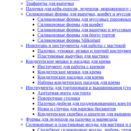
Трафареты для выпечки
Палочки для кейк-попсов, леденцов, мороженного;
Силиконовые формы для выпечки, конфет и муссов
Силиконовые формы для муссовых пирожны
Силиконовые формы для конфет
Силиконовые формы для выпечки и муссовых
Силиконовые формы для бенто тортов
Силиконовые формы Silikomart
Инвентарь и инструменты для работы с мастикой
Палочки, утюжки, резаки и прочий инструмен
Пластиковые вырубки для мастики
Кондитерские мешки и насадки для крема
Инструмент для работы с кремом
Кондитерские мешки для крема
Кондитерские насадки для крема
Наборы кондитерских насадок для крема
Инструменты для тортированя и выравнивания (стол
Ацетатная лента для торта
Поворотные столики
Палочки-дюбеля для поддерживающих констр
Ножи и струны для нарезки бисквитов
Кондитерские скребки и шпатели для выравн
Формы для леденцов на палочке и мармелада
Силиконовые и пластиковые молды для мастики и 
Свадебные силиконовые молды, любовь, серд