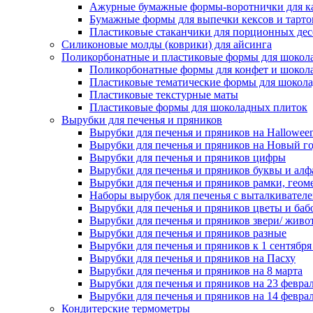
Ажурные бумажные формы-воротнички для к
Бумажные формы для выпечки кексов и тарто
Пластиковые стаканчики для порционных десе
Силиконовые молды (коврики) для айсинга
Поликорбонатные и пластиковые формы для шокол
Поликорбонатные формы для конфет и шокол
Пластиковые тематические формы для шокола
Пластиковые текстурные маты
Пластиковые формы для шоколадных плиток
Вырубки для печенья и пряников
Вырубки для печенья и пряников на Hallowee
Вырубки для печенья и пряников на Новый г
Вырубки для печенья и пряников цифры
Вырубки для печенья и пряников буквы и алф
Вырубки для печенья и пряников рамки, геом
Наборы вырубок для печенья с выталкивател
Вырубки для печенья и пряников цветы и баб
Вырубки для печенья и пряников звери/ живо
Вырубки для печенья и пряников разные
Вырубки для печенья и пряников к 1 сентября
Вырубки для печенья и пряников на Пасху
Вырубки для печенья и пряников на 8 марта
Вырубки для печенья и пряников на 23 февра
Вырубки для печенья и пряников на 14 феврал
Кондитерские термометры