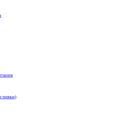
ы
итания
 сливки)