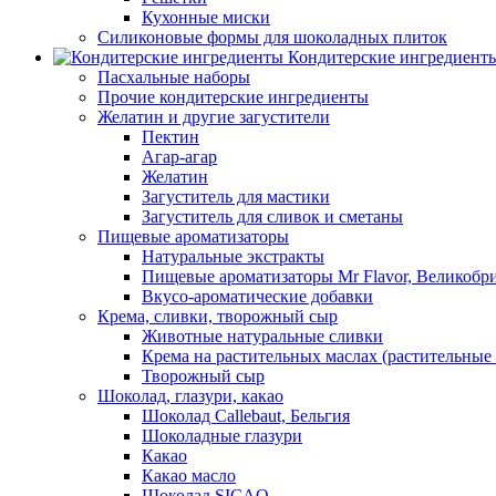
Кухонные миски
Силиконовые формы для шоколадных плиток
Кондитерские ингредиент
Пасхальные наборы
Прочие кондитерские ингредиенты
Желатин и другие загустители
Пектин
Агар-агар
Желатин
Загуститель для мастики
Загуститель для сливок и сметаны
Пищевые ароматизаторы
Натуральные экстракты
Пищевые ароматизаторы Mr Flavor, Великобр
Вкусо-ароматические добавки
Крема, сливки, творожный сыр
Животные натуральные сливки
Крема на растительных маслах (растительные
Творожный сыр
Шоколад, глазури, какао
Шоколад Callebaut, Бельгия
Шоколадные глазури
Какао
Какао масло
Шоколад SICAO