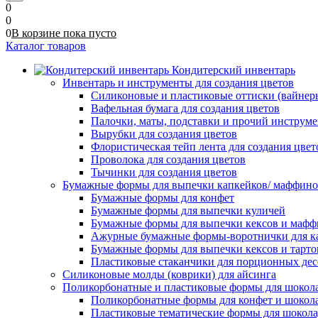
0
0
0
В корзине
пока
пусто
Каталог товаров
Кондитерский инвентарь
Инвентарь и инструменты для создания цветов
Силиконовые и пластиковые оттиски (вайнеры)
Вафельная бумага для создания цветов
Палочки, маты, подставки и прочий инструме
Вырубки для создания цветов
Флористическая тейп лента для создания цвет
Проволока для создания цветов
Тычинки для создания цветов
Бумажные формы для выпечки капкейков/ маффинов/
Бумажные формы для конфет
Бумажные формы для выпечки куличей
Бумажные формы для выпечки кексов и мафф
Ажурные бумажные формы-воротнички для к
Бумажные формы для выпечки кексов и тарто
Пластиковые стаканчики для порционных десе
Силиконовые молды (коврики) для айсинга
Поликорбонатные и пластиковые формы для шокол
Поликорбонатные формы для конфет и шокол
Пластиковые тематические формы для шокола