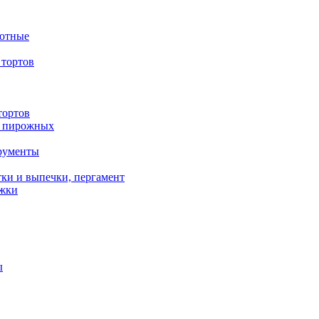
вотные
тортов
тортов
/ пирожных
трументы
ки и выпечки, пергамент
ожки
ы