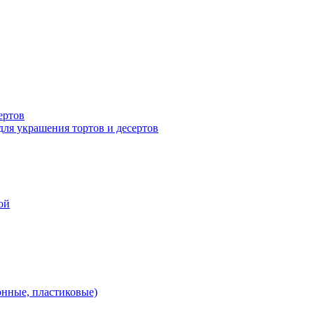
ертов
для украшения тортов и десертов
ой
онные, пластиковые)