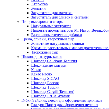
Агар-агар
Желатин
Загуститель для мастики
Загуститель для сливок и сметаны
Пищевые ароматизаторы
Натуральные экстракты
Пищевые ароматизаторы Mr Flavor, Великобр
Вкусо-ароматические добавки
Крема, сливки, творожный сыр
Животные натуральные сливки
Крема на растительных маслах (растительные
Творожный сыр
Шоколад, глазури, какао
Шоколад Callebaut, Бельгия
Шоколадные глазури
Какао
Какао масло
Шоколад SICAO
Шоколад Россия
Шоколад Турция
Шоколад Cargill (Бельгия)
Шоколад IRCA Италия
Гибкий айсинг, смеси для оформления пряников
Глазури Парфэ для оформления печенья