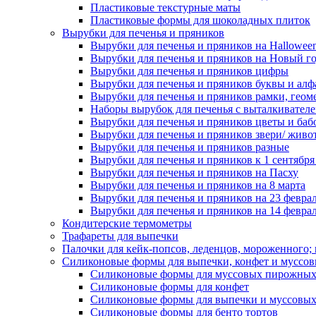
Пластиковые текстурные маты
Пластиковые формы для шоколадных плиток
Вырубки для печенья и пряников
Вырубки для печенья и пряников на Hallowee
Вырубки для печенья и пряников на Новый г
Вырубки для печенья и пряников цифры
Вырубки для печенья и пряников буквы и алф
Вырубки для печенья и пряников рамки, геом
Наборы вырубок для печенья с выталкивател
Вырубки для печенья и пряников цветы и баб
Вырубки для печенья и пряников звери/ живо
Вырубки для печенья и пряников разные
Вырубки для печенья и пряников к 1 сентября
Вырубки для печенья и пряников на Пасху
Вырубки для печенья и пряников на 8 марта
Вырубки для печенья и пряников на 23 февра
Вырубки для печенья и пряников на 14 феврал
Кондитерские термометры
Трафареты для выпечки
Палочки для кейк-попсов, леденцов, мороженного;
Силиконовые формы для выпечки, конфет и муссов
Силиконовые формы для муссовых пирожны
Силиконовые формы для конфет
Силиконовые формы для выпечки и муссовых
Силиконовые формы для бенто тортов