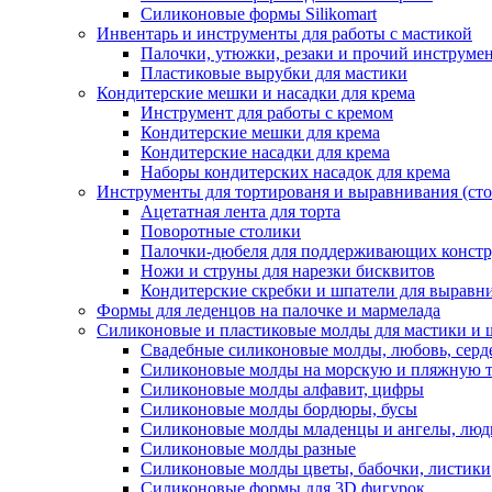
Силиконовые формы Silikomart
Инвентарь и инструменты для работы с мастикой
Палочки, утюжки, резаки и прочий инструмен
Пластиковые вырубки для мастики
Кондитерские мешки и насадки для крема
Инструмент для работы с кремом
Кондитерские мешки для крема
Кондитерские насадки для крема
Наборы кондитерских насадок для крема
Инструменты для тортированя и выравнивания (стол
Ацетатная лента для торта
Поворотные столики
Палочки-дюбеля для поддерживающих констр
Ножи и струны для нарезки бисквитов
Кондитерские скребки и шпатели для выравн
Формы для леденцов на палочке и мармелада
Силиконовые и пластиковые молды для мастики и 
Свадебные силиконовые молды, любовь, серд
Силиконовые молды на морскую и пляжную 
Силиконовые молды алфавит, цифры
Силиконовые молды бордюры, бусы
Силиконовые молды младенцы и ангелы, люд
Силиконовые молды разные
Силиконовые молды цветы, бабочки, листики
Силиконовые формы для 3D фигурок