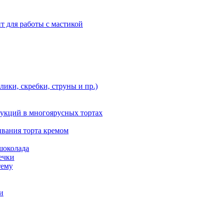
т для работы с мастикой
ики, скребки, струны и пр.)
укций в многоярусных тортах
ивания торта кремом
шоколада
ечки
тему
и