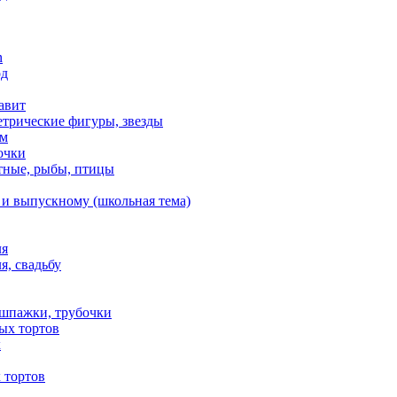
n
од
авит
етрические фигуры, звезды
ем
очки
тные, рыбы, птицы
 и выпускному (школьная тема)
ля
я, свадьбу
 шпажки, трубочки
ых тортов
х
 тортов