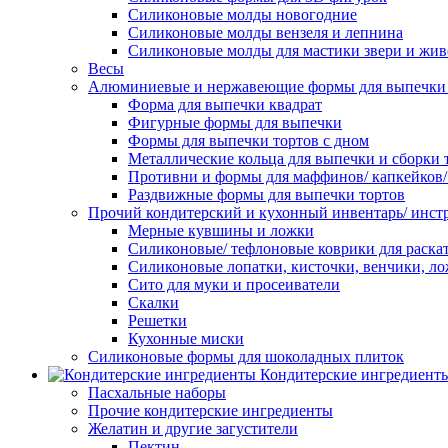
Силиконовые молды новогодние
Силиконовые молды вензеля и лепнина
Силиконовые молды для мастики звери и жи
Весы
Алюминиевые и нержавеющие формы для выпечки 
Форма для выпечки квадрат
Фигурные формы для выпечки
Формы для выпечки тортов с дном
Металлические кольца для выпечки и сборки 
Противни и формы для маффинов/ капкейков
Раздвижные формы для выпечки тортов
Прочий кондитерский и кухонный инвентарь/ инс
Мерные кувшины и ложки
Силиконовые/ тефлоновые коврики для раскат
Силиконовые лопатки, кисточки, венчики, л
Сито для муки и просеиватели
Скалки
Решетки
Кухонные миски
Силиконовые формы для шоколадных плиток
Кондитерские ингредиент
Пасхальные наборы
Прочие кондитерские ингредиенты
Желатин и другие загустители
Пектин