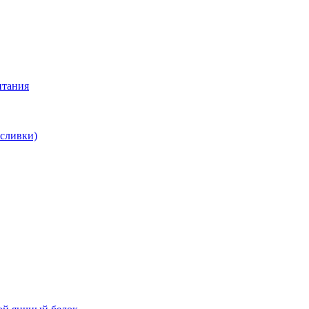
итания
 сливки)