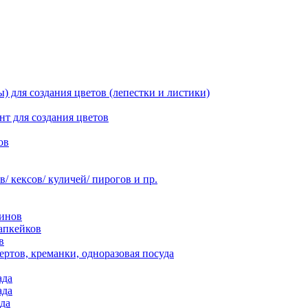
 для создания цветов (лепестки и листики)
нт для создания цветов
ов
 кексов/ куличей/ пирогов и пр.
инов
апкейков
в
ртов, креманки, одноразовая посуда
ада
ада
да