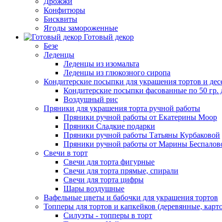
Дрожжи
Конфитюры
Бисквиты
Ягоды замороженные
Готовый декор
Безе
Леденцы
Леденцы из изомальта
Леденцы из глюкозного сиропа
Кондитерские посыпки для украшения тортов и дес
Кондитерские посыпки фасованные по 50 гр. 
Воздушный рис
Пряники для украшения торта ручной работы
Пряники ручной работы от Екатерины Моор
Пряники Сладкие подарки
Пряники ручной работы Татьяны Курбаковой
Пряники ручной работы от Марины Беспалов
Свечи в торт
Свечи для торта фигурные
Свечи для торта прямые, спирали
Свечи для торта цифры
Шары воздушные
Вафельные цветы и бабочки для украшения тортов
Топперы для тортов и капкейков (деревянные, карт
Силуэты - топперы в торт