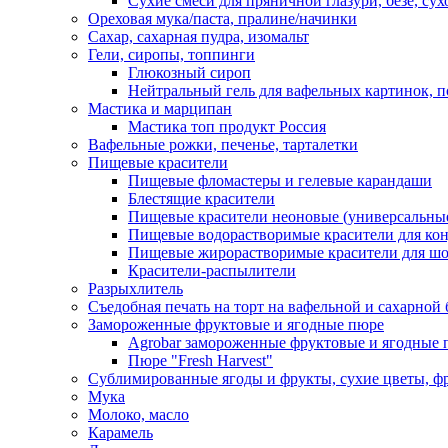
Сухие смеси для пряничной глазури, безе, су
Ореховая мука/паста, пралине/начинки
Сахар, сахарная пудра, изомальт
Гели, сиропы, топпинги
Глюкозный сироп
Нейтральный гель для вафельных картинок, п
Мастика и марципан
Мастика топ продукт Россия
Вафельные рожки, печенье, тарталетки
Пищевые красители
Пищевые фломастеры и гелевые карандаши
Блестящие красители
Пищевые красители неоновые (универсальны
Пищевые водорастворимые красители для конди
Пищевые жирорастворимые красители для шок
Красители-распылители
Разрыхлитель
Съедобная печать на торт на вафельной и сахарной 
Замороженные фруктовые и ягодные пюре
Agrobar замороженные фруктовые и ягодные 
Пюре "Fresh Harvest"
Сублимированные ягоды и фрукты, сухие цветы, 
Мука
Молоко, масло
Карамель