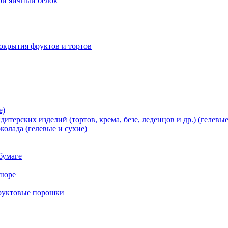
хой яичный белок
окрытия фруктов и тортов
е)
терских изделий (тортов, крема, безе, леденцов и др.) (гелевые
олада (гелевые и сухие)
бумаге
пюре
фруктовые порошки