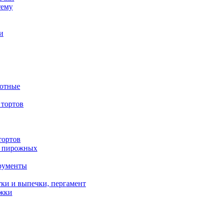
тему
и
вотные
тортов
тортов
/ пирожных
трументы
ки и выпечки, пергамент
ожки