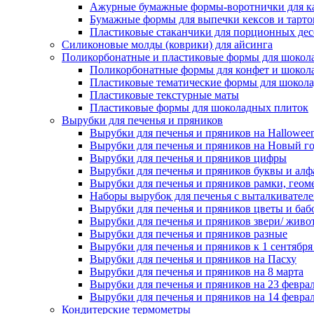
Ажурные бумажные формы-воротнички для к
Бумажные формы для выпечки кексов и тарто
Пластиковые стаканчики для порционных десе
Силиконовые молды (коврики) для айсинга
Поликорбонатные и пластиковые формы для шокол
Поликорбонатные формы для конфет и шокол
Пластиковые тематические формы для шокола
Пластиковые текстурные маты
Пластиковые формы для шоколадных плиток
Вырубки для печенья и пряников
Вырубки для печенья и пряников на Hallowee
Вырубки для печенья и пряников на Новый г
Вырубки для печенья и пряников цифры
Вырубки для печенья и пряников буквы и алф
Вырубки для печенья и пряников рамки, геом
Наборы вырубок для печенья с выталкивател
Вырубки для печенья и пряников цветы и баб
Вырубки для печенья и пряников звери/ живо
Вырубки для печенья и пряников разные
Вырубки для печенья и пряников к 1 сентября
Вырубки для печенья и пряников на Пасху
Вырубки для печенья и пряников на 8 марта
Вырубки для печенья и пряников на 23 февра
Вырубки для печенья и пряников на 14 феврал
Кондитерские термометры