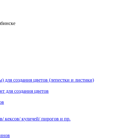
ябинске
 для создания цветов (лепестки и листики)
нт для создания цветов
ов
 кексов/ куличей/ пирогов и пр.
инов