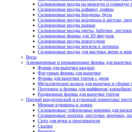
Силиконовые молды на морскую и пляжную 
Силиконовые молды алфавит, цифры
Силиконовые молды бордюры, бусы
Силиконовые молды младенцы и ангелы, люд
Силиконовые молды разные
Силиконовые молды цветы, бабочки, листики
Силиконовые формы для 3D фигурок
Силиконовые молды новогодние
Силиконовые молды вензеля и лепнина
Силиконовые молды для мастики звери и жи
Весы
Алюминиевые и нержавеющие формы для выпечки 
Форма для выпечки квадрат
Фигурные формы для выпечки
Формы для выпечки тортов с дном
Металлические кольца для выпечки и сборки 
Противни и формы для маффинов/ капкейков
Раздвижные формы для выпечки тортов
Прочий кондитерский и кухонный инвентарь/ инс
Мерные кувшины и ложки
Силиконовые/ тефлоновые коврики для раскат
Силиконовые лопатки, кисточки, венчики, л
Сито для муки и просеиватели
Скалки
Решетки