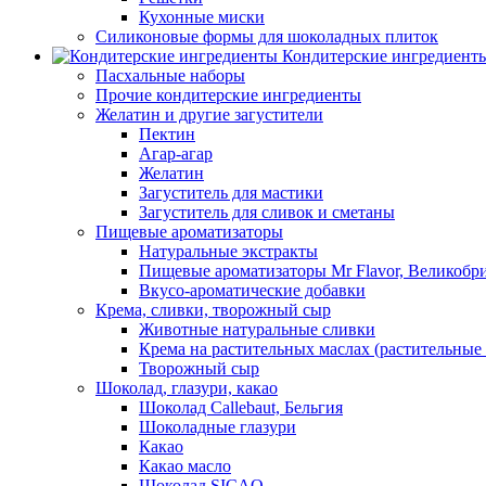
Кухонные миски
Силиконовые формы для шоколадных плиток
Кондитерские ингредиент
Пасхальные наборы
Прочие кондитерские ингредиенты
Желатин и другие загустители
Пектин
Агар-агар
Желатин
Загуститель для мастики
Загуститель для сливок и сметаны
Пищевые ароматизаторы
Натуральные экстракты
Пищевые ароматизаторы Mr Flavor, Великобр
Вкусо-ароматические добавки
Крема, сливки, творожный сыр
Животные натуральные сливки
Крема на растительных маслах (растительные
Творожный сыр
Шоколад, глазури, какао
Шоколад Callebaut, Бельгия
Шоколадные глазури
Какао
Какао масло
Шоколад SICAO