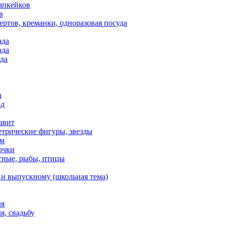
апкейков
в
ртов, креманки, одноразовая посуда
ада
ада
да
n
од
авит
етрические фигуры, звезды
ем
очки
тные, рыбы, птицы
 и выпускному (школьная тема)
ля
я, свадьбу