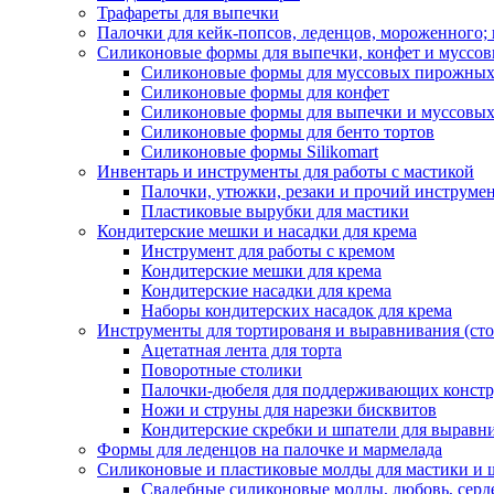
Трафареты для выпечки
Палочки для кейк-попсов, леденцов, мороженного;
Силиконовые формы для выпечки, конфет и муссов
Силиконовые формы для муссовых пирожны
Силиконовые формы для конфет
Силиконовые формы для выпечки и муссовых
Силиконовые формы для бенто тортов
Силиконовые формы Silikomart
Инвентарь и инструменты для работы с мастикой
Палочки, утюжки, резаки и прочий инструмен
Пластиковые вырубки для мастики
Кондитерские мешки и насадки для крема
Инструмент для работы с кремом
Кондитерские мешки для крема
Кондитерские насадки для крема
Наборы кондитерских насадок для крема
Инструменты для тортированя и выравнивания (стол
Ацетатная лента для торта
Поворотные столики
Палочки-дюбеля для поддерживающих констр
Ножи и струны для нарезки бисквитов
Кондитерские скребки и шпатели для выравн
Формы для леденцов на палочке и мармелада
Силиконовые и пластиковые молды для мастики и 
Свадебные силиконовые молды, любовь, серд