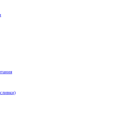
ы
итания
 сливки)