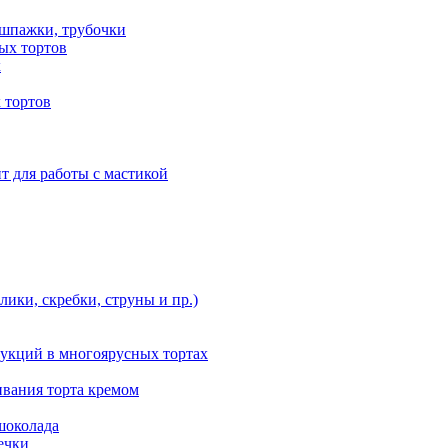
 шпажки, трубочки
ых тортов
х
 тортов
т для работы с мастикой
ики, скребки, струны и пр.)
укций в многоярусных тортах
ивания торта кремом
шоколада
ечки