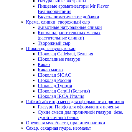
Натуральные экстракты
Пищевые ароматизаторы Mr Flavor,
Великобритания
Вкусо-ароматические добавки
Крема, сливки, творожный сыр
Животные натуральные сливки
Крема на растительных маслах
(растительные сливки)
Творожный сыр
Шоколад, глазури, какао
Шоколад Callebaut, Бельгия
Шоколадные глазури
Какао
Какао масло
Шоколад SICAO
Шоколад Россия
Шоколад Турция
Шоколад Cargill (Бельгия)
Шоколад IRCA Италия
Гибкий айсинг, смеси для оформления пряников
Глазури Парфэ для оформления печенья
Сухие смеси для пряничной глазури, безе,
сухой яичный белок
Ореховая мука/паста, пралине/начинки
Сахар, сахарная пудра, изомальт