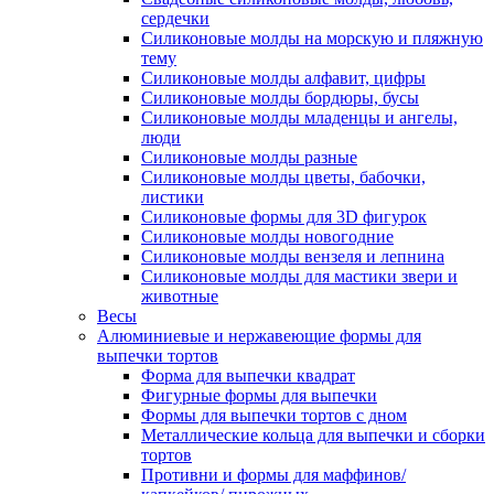
сердечки
Силиконовые молды на морскую и пляжную
тему
Силиконовые молды алфавит, цифры
Силиконовые молды бордюры, бусы
Силиконовые молды младенцы и ангелы,
люди
Силиконовые молды разные
Силиконовые молды цветы, бабочки,
листики
Силиконовые формы для 3D фигурок
Силиконовые молды новогодние
Силиконовые молды вензеля и лепнина
Силиконовые молды для мастики звери и
животные
Весы
Алюминиевые и нержавеющие формы для
выпечки тортов
Форма для выпечки квадрат
Фигурные формы для выпечки
Формы для выпечки тортов с дном
Металлические кольца для выпечки и сборки
тортов
Противни и формы для маффинов/