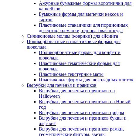
Ажурные бумажные формы-воротнички для
капкейков
Бумажные формы для выпечки кексов и
тартов
Пластиковые стаканчики для порционных
десертов, креманки, одноразовая посуда
Силиконовые молды (коврики) для айсинга
Поликорбонатные и пластиковые формы для
шоколада
Поликорбонатные формы для конфет и
шоколада
Пластиковые тематические формы для
шоколада
Пластиковые текстурные маты
Пластиковые формы для шоколадных плиток
Вырубки для печенья и пряников
Вырубки для печенья и пряников на
Halloween
Вырубки для печенья и пряников на Новый
год
Вырубки для печенья и пряников цифры
Вырубки для печенья и пряников буквы и
алфавит
Вырубки для печенья и пряников рамки,
геометрические фигуры, звезды