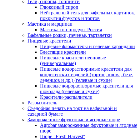
Гели, сиропы, топпинги
Глюкозный сироп
Нейтральный гель для вафельных картинок,
покрытия фруктов и тортов
Мастика и марципан
Мастика топ продукт Россия
Вафельные рожки, печенье, тарталетки
Пищевые красители
Пищевые фломастеры и гелевые карандаши
Блестящие красители
Пищевые красители неоновые
(универсальные)
Пищевые водорастворимые красители для
кондитерских изделий (тортов, крема, безе,
леденцов и др.) (гелевые и сухие)
Пищевые жирорастворимые красители для
шоколада (гелевые и сухие)
Красители-распылители
Разрыхлитель
Съедобная печать на торт на вафельной и
сахарной бумаге
Замороженные фруктовые и ягодные пюре
Agrobar замороженные фруктовые и ягодные
пюре
Пюре "Fresh Harvest"