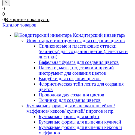
0
0
0
В корзине
пока
пусто
Каталог товаров
Кондитерский инвентарь
Инвентарь и инструменты для создания цветов
Силиконовые и пластиковые оттиски
(вайнеры) для создания цветов (лепестки и
листики)
Вафельная бумага для создания цветов
Палочки, маты, подставки и прочий
инструмент для создания цветов
Вырубки для создания цветов
Флористическая тейп лента для создания
цветов
Проволока для создания цветов
Тычинки для создания цветов
Бумажные формы для выпечки капкейков/
маффинов/ кексов/ куличей/ пирогов и пр.
Бумажные формы для конфет
Бумажные формы для выпечки куличей
Бумажные формы для выпечки кексов и
маффинов