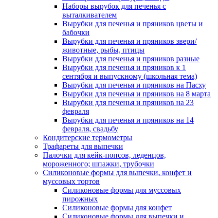
Наборы вырубок для печенья с
выталкивателем
Вырубки для печенья и пряников цветы и
бабочки
Вырубки для печенья и пряников звери/
животные, рыбы, птицы
Вырубки для печенья и пряников разные
Вырубки для печенья и пряников к 1
сентября и выпускному (школьная тема)
Вырубки для печенья и пряников на Пасху
Вырубки для печенья и пряников на 8 марта
Вырубки для печенья и пряников на 23
февраля
Вырубки для печенья и пряников на 14
февраля, свадьбу
Кондитерские термометры
Трафареты для выпечки
Палочки для кейк-попсов, леденцов,
мороженного; шпажки, трубочки
Силиконовые формы для выпечки, конфет и
муссовых тортов
Силиконовые формы для муссовых
пирожных
Силиконовые формы для конфет
Силиконовые формы для выпечки и