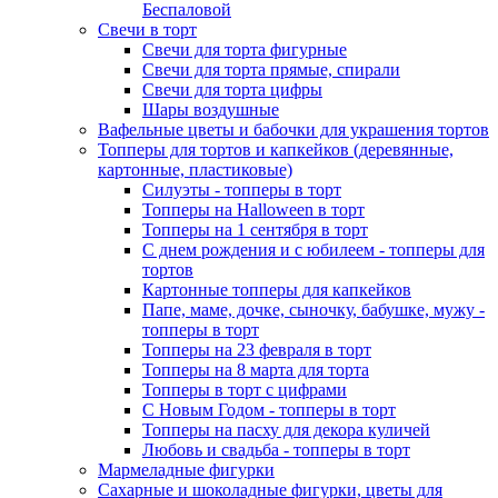
Беспаловой
Свечи в торт
Свечи для торта фигурные
Свечи для торта прямые, спирали
Свечи для торта цифры
Шары воздушные
Вафельные цветы и бабочки для украшения тортов
Топперы для тортов и капкейков (деревянные,
картонные, пластиковые)
Силуэты - топперы в торт
Топперы на Halloween в торт
Топперы на 1 сентября в торт
С днем рождения и с юбилеем - топперы для
тортов
Картонные топперы для капкейков
Папе, маме, дочке, сыночку, бабушке, мужу -
топперы в торт
Топперы на 23 февраля в торт
Топперы на 8 марта для торта
Топперы в торт с цифрами
С Новым Годом - топперы в торт
Топперы на пасху для декора куличей
Любовь и свадьба - топперы в торт
Мармеладные фигурки
Сахарные и шоколадные фигурки, цветы для