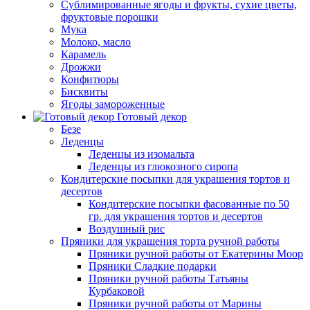
Сублимированные ягоды и фрукты, сухие цветы,
фруктовые порошки
Мука
Молоко, масло
Карамель
Дрожжи
Конфитюры
Бисквиты
Ягоды замороженные
Готовый декор
Безе
Леденцы
Леденцы из изомальта
Леденцы из глюкозного сиропа
Кондитерские посыпки для украшения тортов и
десертов
Кондитерские посыпки фасованные по 50
гр. для украшения тортов и десертов
Воздушный рис
Пряники для украшения торта ручной работы
Пряники ручной работы от Екатерины Моор
Пряники Сладкие подарки
Пряники ручной работы Татьяны
Курбаковой
Пряники ручной работы от Марины