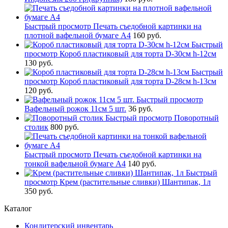
Быстрый просмотр
Печать съедобной картинки на
плотной вафельной бумаге А4
160 руб.
Быстрый
просмотр
Короб пластиковый для торта D-30см h-12см
130 руб.
Быстрый
просмотр
Короб пластиковый для торта D-28см h-13см
120 руб.
Быстрый просмотр
Вафельный рожок 11см 5 шт.
36 руб.
Быстрый просмотр
Поворотный
столик
800 руб.
Быстрый просмотр
Печать съедобной картинки на
тонкой вафельной бумаге А4
140 руб.
Быстрый
просмотр
Крем (растительные сливки) Шантипак, 1л
350 руб.
Каталог
Кондитерский инвентарь