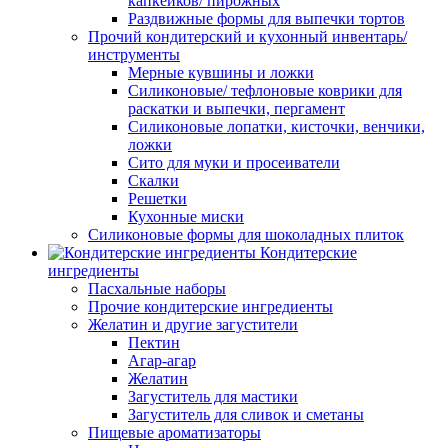
капкейков/ пирожных
Раздвижные формы для выпечки тортов
Прочий кондитерский и кухонный инвентарь/
инструменты
Мерные кувшины и ложки
Силиконовые/ тефлоновые коврики для
раскатки и выпечки, пергамент
Силиконовые лопатки, кисточки, венчики,
ложки
Сито для муки и просеиватели
Скалки
Решетки
Кухонные миски
Силиконовые формы для шоколадных плиток
Кондитерские
ингредиенты
Пасхальные наборы
Прочие кондитерские ингредиенты
Желатин и другие загустители
Пектин
Агар-агар
Желатин
Загуститель для мастики
Загуститель для сливок и сметаны
Пищевые ароматизаторы