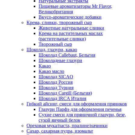
Натуральные экстракты
Пищевые ароматизаторы Mr Flavor,
Великобритания
Вкусо-ароматические добавки
Крема, сливки, творожный сыр
Животные натуральные сливки
Крема на растительных маслах
(растительные сливки)
Творожный сыр
Шоколад, глазури, какао
Шоколад Callebaut, Бельгия
Шоколадные глазури
Какао
Какао масло
Шоколад SICAO
Шоколад Россия
Шоколад Турция
Шоколад Cargill (Бельгия)
Шоколад IRCA Италия
Гибкий айсинг, смеси для оформления пряников
Глазури Парфэ для оформления печенья
Сухие смеси для пряничной глазури, безе,
сухой яичный белок
Ореховая мука/паста, пралине/начинки
Сахар, сахарная пудра, изомальт