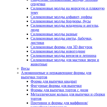
сердечки
Силиконовые молды на морскую и пляжную
тему
Силиконовые молды алфавит, цифры
Силиконовые молды бордюры, бусы
Силиконовые молды младенцы и ангелы,
люди
Силиконовые молды разные
Силиконовые молды цветы, бабочки,
листики
Силиконовые формы для 3D фигурок
Силиконовые молды новогодние
Силиконовые молды вензеля и лепнина
Силиконовые молды для мастики звери и
животные
Весы
Алюминиевые и нержавеющие формы для
выпечки тортов
Форма для выпечки квадрат
Фигурные формы для выпечки
Формы для выпечки тортов с дном
Металлические кольца для выпечки и сборки
тортов
Противни и формы для маффинов/