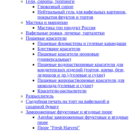
Гели, сиропы, топпинги
Глюкозный сироп
Нейтральный гель для вафельных картинок,
покрытия фруктов и тортов
Мастика и марципан
Мастика топ продукт Россия
Вафельные рожки, печенье, тарталетки
Пищевые красители
Пищевые фломастеры и гелевые карандаши
Блестящие красители
Пищевые красители неоновые
(универсальные)
Пищевые водорастворимые красители для
кондитерских изделий (тортов, крема, безе,
леденцов и др.) (гелевые и сухие)
Пищевые жирорастворимые красители для
шоколада (гелевые и сухие)
Красители-распылители
Разрыхлитель
Съедобная печать на торт на вафельной и
сахарной бумаге
Замороженные фруктовые и ягодные пюре
Agrobar замороженные фруктовые и ягодные
пюре
Пюре "Fresh Harvest"