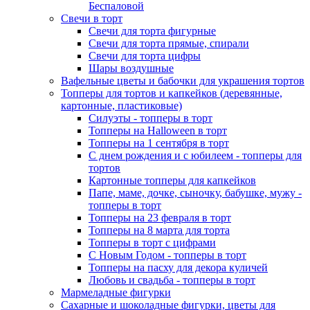
Беспаловой
Свечи в торт
Свечи для торта фигурные
Свечи для торта прямые, спирали
Свечи для торта цифры
Шары воздушные
Вафельные цветы и бабочки для украшения тортов
Топперы для тортов и капкейков (деревянные,
картонные, пластиковые)
Силуэты - топперы в торт
Топперы на Halloween в торт
Топперы на 1 сентября в торт
С днем рождения и с юбилеем - топперы для
тортов
Картонные топперы для капкейков
Папе, маме, дочке, сыночку, бабушке, мужу -
топперы в торт
Топперы на 23 февраля в торт
Топперы на 8 марта для торта
Топперы в торт с цифрами
С Новым Годом - топперы в торт
Топперы на пасху для декора куличей
Любовь и свадьба - топперы в торт
Мармеладные фигурки
Сахарные и шоколадные фигурки, цветы для