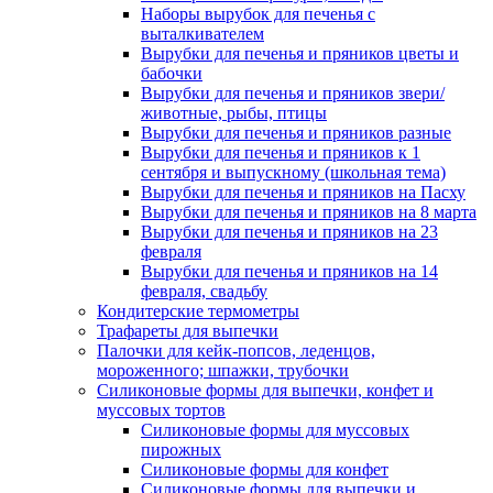
Наборы вырубок для печенья с
выталкивателем
Вырубки для печенья и пряников цветы и
бабочки
Вырубки для печенья и пряников звери/
животные, рыбы, птицы
Вырубки для печенья и пряников разные
Вырубки для печенья и пряников к 1
сентября и выпускному (школьная тема)
Вырубки для печенья и пряников на Пасху
Вырубки для печенья и пряников на 8 марта
Вырубки для печенья и пряников на 23
февраля
Вырубки для печенья и пряников на 14
февраля, свадьбу
Кондитерские термометры
Трафареты для выпечки
Палочки для кейк-попсов, леденцов,
мороженного; шпажки, трубочки
Силиконовые формы для выпечки, конфет и
муссовых тортов
Силиконовые формы для муссовых
пирожных
Силиконовые формы для конфет
Силиконовые формы для выпечки и