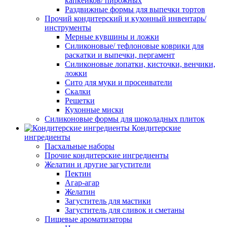
капкейков/ пирожных
Раздвижные формы для выпечки тортов
Прочий кондитерский и кухонный инвентарь/
инструменты
Мерные кувшины и ложки
Силиконовые/ тефлоновые коврики для
раскатки и выпечки, пергамент
Силиконовые лопатки, кисточки, венчики,
ложки
Сито для муки и просеиватели
Скалки
Решетки
Кухонные миски
Силиконовые формы для шоколадных плиток
Кондитерские
ингредиенты
Пасхальные наборы
Прочие кондитерские ингредиенты
Желатин и другие загустители
Пектин
Агар-агар
Желатин
Загуститель для мастики
Загуститель для сливок и сметаны
Пищевые ароматизаторы