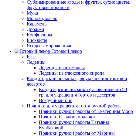
Сублимированные ягоды и фрукты, сухие цветы,
фруктовые порошки
Мука
Молоко, масло
Карамель
Дрожжи
Конфитюры
Бисквиты
Ягоды замороженные
Готовый декор
Безе
Леденцы
Леденцы из изомальта
Леденцы из глюкозного сиропа
Кондитерские посыпки для украшения тортов и
десертов
Кондитерские посыпки фасованные по 50
гр. для украшения тортов и десертов
Воздушный рис
Пряники для украшения торта ручной работы
Пряники ручной работы от Екатерины Моор
Пряники Сладкие подарки
Пряники ручной работы Татьяны
Курбаковой
Пряники ручной работы от Марины