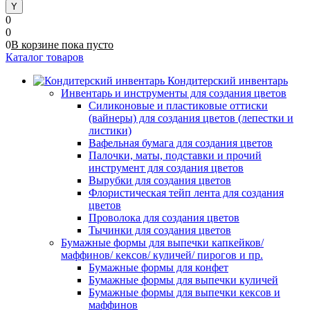
0
0
0
В корзине
пока
пусто
Каталог товаров
Кондитерский инвентарь
Инвентарь и инструменты для создания цветов
Силиконовые и пластиковые оттиски
(вайнеры) для создания цветов (лепестки и
листики)
Вафельная бумага для создания цветов
Палочки, маты, подставки и прочий
инструмент для создания цветов
Вырубки для создания цветов
Флористическая тейп лента для создания
цветов
Проволока для создания цветов
Тычинки для создания цветов
Бумажные формы для выпечки капкейков/
маффинов/ кексов/ куличей/ пирогов и пр.
Бумажные формы для конфет
Бумажные формы для выпечки куличей
Бумажные формы для выпечки кексов и
маффинов