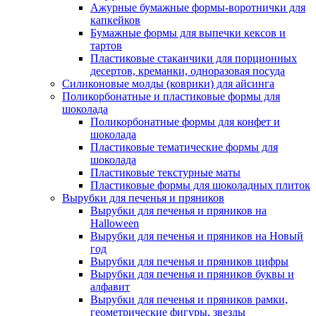
Ажурные бумажные формы-воротнички для
капкейков
Бумажные формы для выпечки кексов и
тартов
Пластиковые стаканчики для порционных
десертов, креманки, одноразовая посуда
Силиконовые молды (коврики) для айсинга
Поликорбонатные и пластиковые формы для
шоколада
Поликорбонатные формы для конфет и
шоколада
Пластиковые тематические формы для
шоколада
Пластиковые текстурные маты
Пластиковые формы для шоколадных плиток
Вырубки для печенья и пряников
Вырубки для печенья и пряников на
Halloween
Вырубки для печенья и пряников на Новый
год
Вырубки для печенья и пряников цифры
Вырубки для печенья и пряников буквы и
алфавит
Вырубки для печенья и пряников рамки,
геометрические фигуры, звезды