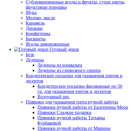
Сублимированные ягоды и фрукты, сухие цветы,
фруктовые порошки
Мука
Молоко, масло
Карамель
Дрожжи
Конфитюры
Бисквиты
Ягоды замороженные
Готовый декор
Безе
Леденцы
Леденцы из изомальта
Леденцы из глюкозного сиропа
Кондитерские посыпки для украшения тортов и
десертов
Кондитерские посыпки фасованные по 50
гр. для украшения тортов и десертов
Воздушный рис
Пряники для украшения торта ручной работы
Пряники ручной работы от Екатерины Моор
Пряники Сладкие подарки
Пряники ручной работы Татьяны
Курбаковой
Пряники ручной работы от Марины