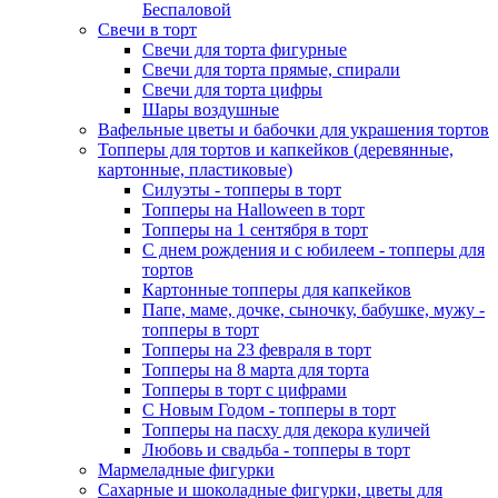
Беспаловой
Свечи в торт
Свечи для торта фигурные
Свечи для торта прямые, спирали
Свечи для торта цифры
Шары воздушные
Вафельные цветы и бабочки для украшения тортов
Топперы для тортов и капкейков (деревянные,
картонные, пластиковые)
Силуэты - топперы в торт
Топперы на Halloween в торт
Топперы на 1 сентября в торт
С днем рождения и с юбилеем - топперы для
тортов
Картонные топперы для капкейков
Папе, маме, дочке, сыночку, бабушке, мужу -
топперы в торт
Топперы на 23 февраля в торт
Топперы на 8 марта для торта
Топперы в торт с цифрами
С Новым Годом - топперы в торт
Топперы на пасху для декора куличей
Любовь и свадьба - топперы в торт
Мармеладные фигурки
Сахарные и шоколадные фигурки, цветы для