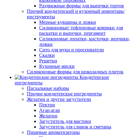
капкейков/ пирожных
Раздвижные формы для выпечки тортов
Прочий кондитерский и кухонный инвентарь/
инструменты
Мерные кувшины и ложки
Силиконовые/ тефлоновые коврики для
раскатки и выпечки, пергамент
Силиконовые лопатки, кисточки, венчики,
ложки
Сито для муки и просеиватели
Скалки
Решетки
Кухонные миски
Силиконовые формы для шоколадных плиток
Кондитерские
ингредиенты
Пасхальные наборы
Прочие кондитерские ингредиенты
Желатин и другие загустители
Пектин
Агар-агар
Желатин
Загуститель для мастики
Загуститель для сливок и сметаны
Пищевые ароматизаторы