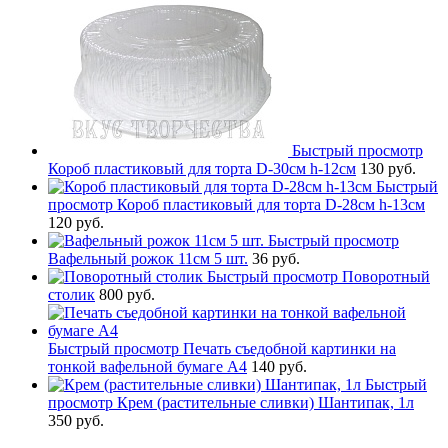
Быстрый просмотр
Короб пластиковый для торта D-30см h-12см
130 руб.
Быстрый
просмотр
Короб пластиковый для торта D-28см h-13см
120 руб.
Быстрый просмотр
Вафельный рожок 11см 5 шт.
36 руб.
Быстрый просмотр
Поворотный
столик
800 руб.
Быстрый просмотр
Печать съедобной картинки на
тонкой вафельной бумаге А4
140 руб.
Быстрый
просмотр
Крем (растительные сливки) Шантипак, 1л
350 руб.