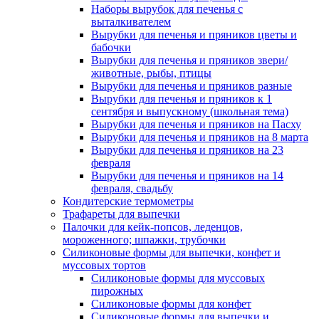
Наборы вырубок для печенья с
выталкивателем
Вырубки для печенья и пряников цветы и
бабочки
Вырубки для печенья и пряников звери/
животные, рыбы, птицы
Вырубки для печенья и пряников разные
Вырубки для печенья и пряников к 1
сентября и выпускному (школьная тема)
Вырубки для печенья и пряников на Пасху
Вырубки для печенья и пряников на 8 марта
Вырубки для печенья и пряников на 23
февраля
Вырубки для печенья и пряников на 14
февраля, свадьбу
Кондитерские термометры
Трафареты для выпечки
Палочки для кейк-попсов, леденцов,
мороженного; шпажки, трубочки
Силиконовые формы для выпечки, конфет и
муссовых тортов
Силиконовые формы для муссовых
пирожных
Силиконовые формы для конфет
Силиконовые формы для выпечки и