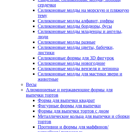
сердечки
Силиконовые молды на морскую и пляжную
тему
Силиконовые молды алфавит, цифры
Силиконовые молды бордюры, бусы
Силиконовые молды младенцы и ангелы,
люди
Силиконовые молды разные
Силиконовые молды цветы, бабочки,
листики
Силиконовые формы для 3D фигурок
Силиконовые молды новогодние
Силиконовые молды вензеля и лепнина
Силиконовые молды для мастики звери и
животные
Весы
Алюминиевые и нержавеющие формы для
выпечки тортов
Форма для выпечки квадрат
Фигурные формы для выпечки
Формы для выпечки тортов с дном
Металлические кольца для выпечки и сборки
тортов
Противни и формы для маффинов/