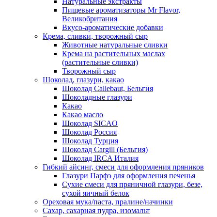
Натуральные экстракты
Пищевые ароматизаторы Mr Flavor,
Великобритания
Вкусо-ароматические добавки
Крема, сливки, творожный сыр
Животные натуральные сливки
Крема на растительных маслах
(растительные сливки)
Творожный сыр
Шоколад, глазури, какао
Шоколад Callebaut, Бельгия
Шоколадные глазури
Какао
Какао масло
Шоколад SICAO
Шоколад Россия
Шоколад Турция
Шоколад Cargill (Бельгия)
Шоколад IRCA Италия
Гибкий айсинг, смеси для оформления пряников
Глазури Парфэ для оформления печенья
Сухие смеси для пряничной глазури, безе,
сухой яичный белок
Ореховая мука/паста, пралине/начинки
Сахар, сахарная пудра, изомальт