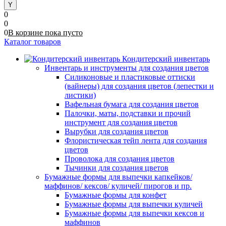
0
0
0
В корзине
пока
пусто
Каталог товаров
Кондитерский инвентарь
Инвентарь и инструменты для создания цветов
Силиконовые и пластиковые оттиски
(вайнеры) для создания цветов (лепестки и
листики)
Вафельная бумага для создания цветов
Палочки, маты, подставки и прочий
инструмент для создания цветов
Вырубки для создания цветов
Флористическая тейп лента для создания
цветов
Проволока для создания цветов
Тычинки для создания цветов
Бумажные формы для выпечки капкейков/
маффинов/ кексов/ куличей/ пирогов и пр.
Бумажные формы для конфет
Бумажные формы для выпечки куличей
Бумажные формы для выпечки кексов и
маффинов