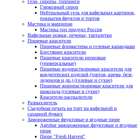
Гели, сиропы, топпинги
Глюкозный сироп
Нейтральный гель для вафельных картинок,
покрытия фруктов и тортов
Мастика и марципан
Мастика топ продукт Россия
Вафельные рожки, печенье, тарталетки
Пищевые красители
Пищевые фломастеры и гелевые карандаши
Блестящие красители
Пищевые красители неоновые
(универсальные)
Пищевые водорастворимые красители для
кондитерских изделий (тортов, крема, безе,
леденцов и др.) (гелевые и сухие)
Пищевые жирорастворимые красители для
шоколада (гелевые и сухие)
Красители-распылители
Разрыхлитель
Съедобная печать на торт на вафельной и
сахарной бумаге
Замороженные фруктовые и ягодные пюре
Agrobar замороженные фруктовые и ягодные
пюре
Пюре "Fresh Harvest"