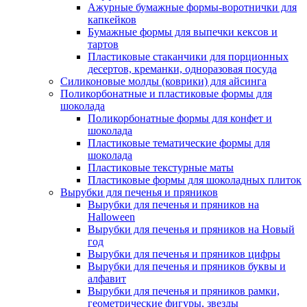
Ажурные бумажные формы-воротнички для
капкейков
Бумажные формы для выпечки кексов и
тартов
Пластиковые стаканчики для порционных
десертов, креманки, одноразовая посуда
Силиконовые молды (коврики) для айсинга
Поликорбонатные и пластиковые формы для
шоколада
Поликорбонатные формы для конфет и
шоколада
Пластиковые тематические формы для
шоколада
Пластиковые текстурные маты
Пластиковые формы для шоколадных плиток
Вырубки для печенья и пряников
Вырубки для печенья и пряников на
Halloween
Вырубки для печенья и пряников на Новый
год
Вырубки для печенья и пряников цифры
Вырубки для печенья и пряников буквы и
алфавит
Вырубки для печенья и пряников рамки,
геометрические фигуры, звезды