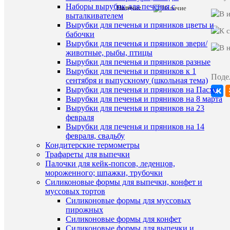
Наборы вырубок для печенья с
Наличие
Характе
Все
выталкивателем
характ
Вырубки для печенья и пряников цветы и
Наши
бабочки
Новинки
предложе
Вырубки для печенья и пряников звери/
животные, рыбы, птицы
Вырубки для печенья и пряников разные
Вырубки для печенья и пряников к 1
ХА
Поде
сентября и выпускному (школьная тема)
Вырубки для печенья и пряников на Пасху
Про
Вырубки для печенья и пряников на 8 марта
Вырубки для печенья и пряников на 23
февраля
Вырубки для печенья и пряников на 14
февраля, свадьбу
Ко
Кондитерские термометры
Трафареты для выпечки
Загрузка
Палочки для кейк-попсов, леденцов,
коммента
мороженного; шпажки, трубочки
Силиконовые формы для выпечки, конфет и
муссовых тортов
Силиконовые формы для муссовых
пирожных
Силиконовые формы для конфет
Силиконовые формы для выпечки и