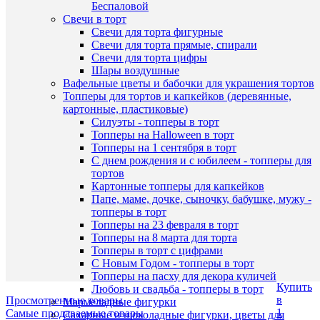
Быстры
Беспаловой
клик
просмот
Свечи в торт
Клубник
Свечи для торта фигурные
К
силикон
Свечи для торта прямые, спирали
сравнен
форма
Свечи для торта цифры
для
Шары воздушные
В
морожен
Вафельные цветы и бабочки для украшения тортов
избранн
эскимо
Топперы для тортов и капкейков (деревянные,
(43,5*15
картонные, пластиковые)
см),
Силуэты - топперы в торт
В
6
Топперы на Halloween в торт
наличии
ячеек
Наличие
Топперы на 1 сентября в торт
(6,3х9,6
в
С днем рождения и с юбилеем - топперы для
см.)
магазин
тортов
800
Картонные топперы для капкейков
Назван
руб.
Папе, маме, дочке, сыночку, бабушке, мужу -
/
топперы в торт
Основн
шт
Топперы на 23 февраля в торт
склад (у
Топперы на 8 марта для торта
Чичери
В
Топперы в торт с цифрами
5)
корзину
С Новым Годом - топперы в торт
Топперы на пасху для декора куличей
Купить
Любовь и свадьба - топперы в торт
в
Просмотренные товары
Мармеладные фигурки
1
Самые продаваемые товары
Сахарные и шоколадные фигурки, цветы для