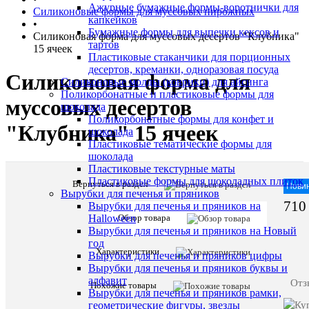
Ажурные бумажные формы-воротнички для
Силиконовые формы для муссовых пирожных
капкейков
•
Бумажные формы для выпечки кексов и
Силиконовая форма для муссовых десертов "Клубника"
тартов
15 ячеек
Пластиковые стаканчики для порционных
десертов, креманки, одноразовая посуда
Силиконовая форма для
Силиконовые молды (коврики) для айсинга
Поликорбонатные и пластиковые формы для
муссовых десертов
шоколада
Поликорбонатные формы для конфет и
"Клубника" 15 ячеек
шоколада
Пластиковые тематические формы для
шоколада
Пластиковые текстурные маты
Пластиковые формы для шоколадных плиток
Вернуться в раздел
Описани
Артик
Нови
Вырубки для печенья и пряников
товара:
710
Вырубки для печенья и пряников на
Силиконов
Обзор товара
Halloween
форма
Вырубки для печенья и пряников на Новый
для
год
муссовых
Характеристики
Вырубки для печенья и пряников цифры
десертов
Вырубки для печенья и пряников буквы и
"Клубника
алфавит
Отз
15
Похожие товары
Вырубки для печенья и пряников рамки,
ячеек
геометрические фигуры, звезды