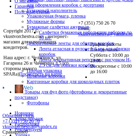
О магазине
для оформления коробок с десертами
Гарантия
Бумажный наполнитель
Полезные статьи
Упаковочная бумага, пленка
Муляжные формы
+7 (351) 750 26 70
Бумажные салфетки ажурные
Email:
Copyright 2017 ©
Салфетки бумажные небольшим набором по
vkustvorchestva@yandex.ru
vkustvorchestva.com - интернет-
10 шт.
магазин для начинающих
Декоративные ленты для обвязки коробок
График работы
кондитеров.
Лента атласная в рулоне h 6 мм для обвязки
Понедельник-
коробок
Суббота с 10:00 до
Наш адрес: г. Челябинск, ул.
Лента декоративная репсовая с рисунком H-
19:00
Гагарина 26 и Чичерина д.5 (со
2.5 см.для обвязки коробок
Воскресенье с 10:00
стороны малого
Прочая упаковка
до 16:00
SPARa)
Посмотреть на карте
Шляпные коробки
Картонные коробки для шоколадных плиток
Товары для фуд фото (фотофоны и декоративные
подставки)
Фотофоны
Новинки
Обратная связь
Хиты продаж
+7 (351) 750 26 70
Распродажа
vkustvorchestva@yandex.ru
Рекомендуем
Сравнение
0
Уценка