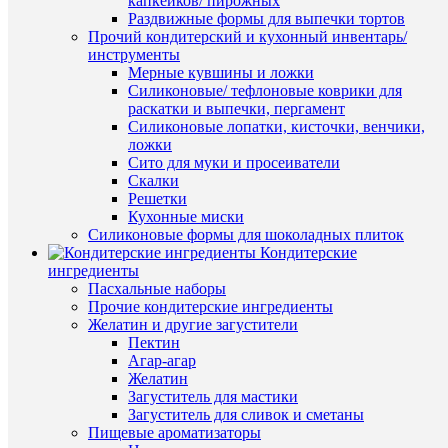
капкейков/ пирожных
Купить
Раздвижные формы для выпечки тортов
в
Быстры
Прочий кондитерский и кухонный инвентарь/
1
просмот
инструменты
клик
Силикон
Мерные кувшины и ложки
форма
Силиконовые/ тефлоновые коврики для
К
"Квадра
раскатки и выпечки, пергамент
сравнен
стакан"
Силиконовые лопатки, кисточки, венчики,
3
ложки
В
ячейки
Сито для муки и просеиватели
избранн
320
Скалки
руб.
Решетки
/
Кухонные миски
В
шт
Силиконовые формы для шоколадных плиток
наличии
Кондитерские
В
ингредиенты
корзину
Пасхальные наборы
Прочие кондитерские ингредиенты
Купить
Желатин и другие загустители
в
Пектин
1
Агар-агар
клик
Желатин
Быстры
Загуститель для мастики
К
просмот
Загуститель для сливок и сметаны
сравнен
Силикон
Пищевые ароматизаторы
форма