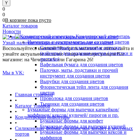
0
0
0
В корзине
пока
пусто
Каталог товаров
Новости
Кондитерский инвентарь
Инвентарь и инструменты для создания цветов
Узнай наличие товара в нужном магазине на сайте!
Силиконовые и пластиковые оттиски
Воспользуйтесь кнопкой "Выбрать магазин" в шапке сайта и
(вайнеры) для создания цветов (лепестки и
узнайте актуальное наличие товара в интересующем Вас
листики)
магазине: на Чичерина 5 или Гагарина 26!
Вафельная бумага для создания цветов
Палочки, маты, подставки и прочий
Мы в VK:
инструмент для создания цветов
Вырубки для создания цветов
Флористическая тейп лента для создания
цветов
Главная страница
Проволока для создания цветов
•
Тычинки для создания цветов
Каталог товаров
Бумажные формы для выпечки капкейков/
•
маффинов/ кексов/ куличей/ пирогов и пр.
Кондитерский инвентарь
Бумажные формы для конфет
•
Бумажные формы для выпечки куличей
Силиконовые формы для выпечки, конфет и муссовых
Бумажные формы для выпечки кексов и
тортов
маффинов
•