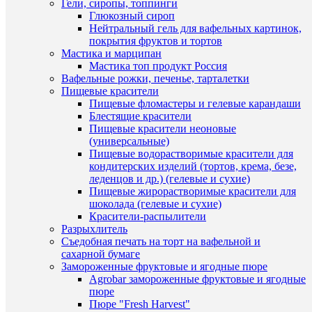
ячеек
Гели, сиропы, топпинги
470
Глюкозный сироп
В
руб.
Нейтральный гель для вафельных картинок,
наличии
/
покрытия фруктов и тортов
шт
Мастика и марципан
Мастика топ продукт Россия
В
Вафельные рожки, печенье, тарталетки
корзину
Пищевые красители
Пищевые фломастеры и гелевые карандаши
Купить
Блестящие красители
Быстры
в
Пищевые красители неоновые
просмот
1
(универсальные)
Силикон
клик
Пищевые водорастворимые красители для
форма
кондитерских изделий (тортов, крема, безе,
для
К
леденцов и др.) (гелевые и сухие)
пирожн
сравнен
Пищевые жирорастворимые красители для
"Шар"
шоколада (гелевые и сухие)
15
В
Красители-распылители
ячеек
избранн
Разрыхлитель
750
Съедобная печать на торт на вафельной и
руб.
сахарной бумаге
/
В
Замороженные фруктовые и ягодные пюре
шт
наличии
Agrobar замороженные фруктовые и ягодные
пюре
В
Пюре "Fresh Harvest"
корзину