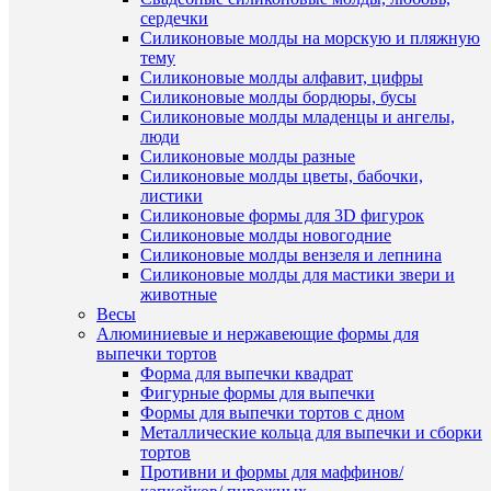
460
сердечки
руб.
Силиконовые молды на морскую и пляжную
/
тему
шт
Силиконовые молды алфавит, цифры
Силиконовые молды бордюры, бусы
В
Силиконовые молды младенцы и ангелы,
корзину
люди
Быстры
Силиконовые молды разные
Купить
просмот
Силиконовые молды цветы, бабочки,
в
"Листья
листики
1
форма
Силиконовые формы для 3D фигурок
клик
для
Силиконовые молды новогодние
муссовы
Силиконовые молды вензеля и лепнина
К
десертов
Силиконовые молды для мастики звери и
сравнен
6
животные
ячеек
Весы
В
400
Алюминиевые и нержавеющие формы для
избранн
руб.
выпечки тортов
/
Форма для выпечки квадрат
шт
Фигурные формы для выпечки
В
Формы для выпечки тортов с дном
наличии
Металлические кольца для выпечки и сборки
В
тортов
корзину
Противни и формы для маффинов/