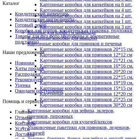
Каталог
Картонные коробки для капкейков на 6 шт.
Картонные коробки для капкейков на 4 шт.
Кондитерский инвентарь
Картонные коробки для капкейков на 2 шт.
Кондитерские ингредиенты
Картонные коробки для капкейков на 1 шт.
Готовый декор
Картонные коробки для капкейков на 3 шт.
Коробки для тортов, кондитерская упаковка, подложки
Коробки для конфет и шоколада
Товары для фуд фото (фотофоны и декоративные
Картонные коробки для макарон
подставки)
Картонные коробки для пряников и печенья
Картонные коробки для пряников 20*15 см.
Наши предложения
Картонные коробки для пряников 12*12 см
Картонные коробки для пряников 21*21 см.
Новинки
Картонные коробки для пряников 16*16 см.
Хиты продаж
Картонные коробки для пряников 20*20 см
Распродажа
Картонные коробки для пряников 22*15 см.
Рекомендуем
Картонные коробки для пряников 19*19 см.
Уценка
Картонные коробки для пряников 15*15 см
Ожидаем поступление
Картонные коробки для пряников 12*20 см
Картонные коробки для пряников 25*25 см
Помощь и сервисы
Картонные коробки для пряников 30*20 см
Картонные коробки для зефира, эклеров,
Главная
пончиков, пирожных
Отзывы
Картонные коробки для куличей/кексов
Контакты
Упаковочные пакетики для пряников, леденцов,
Услуги
куличей
Доставка
Зажимы, бантики, бирки, наклейки и другой декор