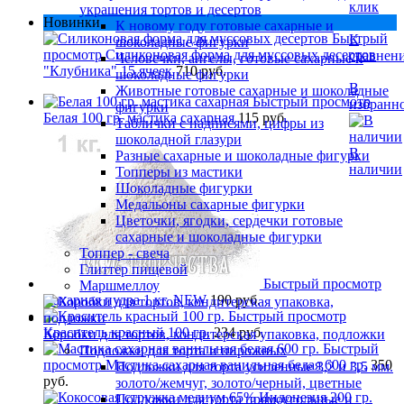
клик
украшения тортов и десертов
Новинки
К новому году готовые сахарные и
Быстрый
К
шоколадные фигурки
просмотр
Силиконовая форма для муссовых десертов
сравнен
Человечки, ангелы, готовые сахарные и
"Клубника" 15 ячеек
710 руб.
шоколадные фигурки
В
Животные готовые сахарные и шоколадные
Быстрый просмотр
избранн
фигурки
Белая 100 гр. мастика сахарная
115 руб.
Таблички с надписями, цифры из
шоколадной глазури
В
Разные сахарные и шоколадные фигурки
наличии
Топперы из мастики
Шоколадные фигурки
Медальоны сахарные фигурки
Цветочки, ягодки, сердечки готовые
сахарные и шоколадные фигурки
Топпер - свеча
Глиттер пищевой
Быстрый просмотр
Маршмеллоу
Сахарная пудра 1 кг. NEW
190 руб.
Быстрый просмотр
Краситель красный 100 гр.
234 руб.
Коробки для тортов, кондитерская упаковка, подложки
Быстрый
Подложки для торта и пирожных
просмотр
Мастика сахарная ванильная белая 600 гр.
350
Подложки для торта усиленные 3,2 и 3,5 мм.
руб.
золото/жемчуг, золото/черный, цветные
Подложки для торта прямоугольные и