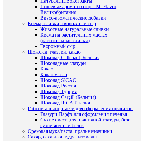
Натуральные экстракты
В
для
Пищевые ароматизаторы Mr Flavor,
избранн
муссовы
Великобритания
десертов
Вкусо-ароматические добавки
"Яблоко
Крема, сливки, творожный сыр
В
8
Животные натуральные сливки
наличии
ячеек
Крема на растительных маслах
550
(растительные сливки)
руб.
Творожный сыр
/
Шоколад, глазури, какао
шт
Шоколад Callebaut, Бельгия
Шоколадные глазури
В
Какао
корзину
Какао масло
Шоколад SICAO
Купить
Шоколад Россия
в
Быстры
Шоколад Турция
1
просмот
Шоколад Cargill (Бельгия)
клик
Силикон
Шоколад IRCA Италия
форма
Гибкий айсинг, смеси для оформления пряников
К
для
Глазури Парфэ для оформления печенья
сравнен
муссовы
Сухие смеси для пряничной глазури, безе,
десертов
сухой яичный белок
В
«Бананы
Ореховая мука/паста, пралине/начинки
избранн
12
Сахар, сахарная пудра, изомальт