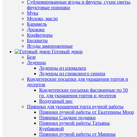
Сублимированные ягоды и фрукты, сухие цветы,
фруктовые порошки
Купить
Мука
в
Молоко, масло
1
Карамель
клик
Быстры
Дрожжи
просмот
Конфитюры
К
Силикон
Бисквиты
сравнен
форма
Ягоды замороженные
для
Готовый декор
В
муссовы
Безе
избранн
десертов
Леденцы
"Медвеж
Леденцы из изомальта
-
Леденцы из глюкозного сиропа
В
лежачек
Кондитерские посыпки для украшения тортов и
наличии
600
десертов
руб.
Кондитерские посыпки фасованные по 50
/
гр. для украшения тортов и десертов
шт
Воздушный рис
Пряники для украшения торта ручной работы
В
Пряники ручной работы от Екатерины Моор
корзину
Пряники Сладкие подарки
Пряники ручной работы Татьяны
Купить
Курбаковой
в
Пряники ручной работы от Марины
1