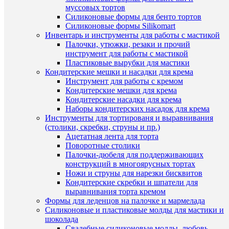
ПО
муссовых тортов
Силиконовые формы для бенто тортов
ТО
Силиконовые формы Silikomart
(8)
Инвентарь и инструменты для работы с мастикой
Палочки, утюжки, резаки и прочий
инструмент для работы с мастикой
Пластиковые вырубки для мастики
Кондитерские мешки и насадки для крема
Инструмент для работы с кремом
Кондитерские мешки для крема
Кондитерские насадки для крема
Наборы кондитерских насадок для крема
Инструменты для тортированя и выравнивания
(столики, скребки, струны и пр.)
Ацетатная лента для торта
Поворотные столики
Быстры
Палочки-дюбеля для поддерживающих
просмот
конструкций в многоярусных тортах
Форма
Ножи и струны для нарезки бисквитов
силикон
Кондитерские скребки и шпатели для
"Волна"
выравнивания торта кремом
29,7*17,
Формы для леденцов на палочке и мармелада
см,
Силиконовые и пластиковые молды для мастики и
10
шоколада
ячеек
Свадебные силиконовые молды, любовь,