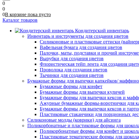
0
0
0
В корзине
пока
пусто
Каталог товаров
Кондитерский инвентарь
Инвентарь и инструменты для создания цветов
Силиконовые и пластиковые оттиски (вайнеры)
Вафельная бумага для создания цветов
Палочки, маты, подставки и прочий инструме
Вырубки для создания цветов
Флористическая тейп лента для создания цвет
Проволока для создания цветов
Тычинки для создания цветов
Бумажные формы для выпечки капкейков/ маффинов/
Бумажные формы для конфет
Бумажные формы для выпечки куличей
Бумажные формы для выпечки кексов и мафф
Ажурные бумажные формы-воротнички для к
Бумажные формы для выпечки кексов и тарто
Пластиковые стаканчики для порционных десе
Силиконовые молды (коврики) для айсинга
Поликорбонатные и пластиковые формы для шокол
Поликорбонатные формы для конфет и шокол
Пластиковые тематические формы для шокола