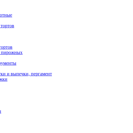
вотные
тортов
тортов
/ пирожных
трументы
ки и выпечки, пергамент
ожки
ы