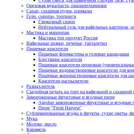
Сухие смеси для пряничной глазури, безе, су
Ореховая мука/паста, пралине/начинки
Сахар, сахарная пудра, изомальт
Гели, сиропы, топпинги
Глюкозный сироп
Нейтральный гель для вафельных картинок, п
Мастика и марципан
Мастика топ продукт Россия
Вафельные рожки, печенье, тарталетки
Пищевые красители
Пищевые фломастеры и гелевые карандаши
Блестящие красители
Пищевые красители неоновые (универсальны
Пищевые водорастворимые красители для конди
Пищевые жирорастворимые красители для шок
Красители-распылители
Разрыхлитель
Съедобная печать на торт на вафельной и сахарной 
Замороженные фруктовые и ягодные пюре
Agrobar замороженные фруктовые и ягодные 
Пюре "Fresh Harvest"
Сублимированные ягоды и фрукты, сухие цветы, 
Мука
Молоко, масло
Карамель