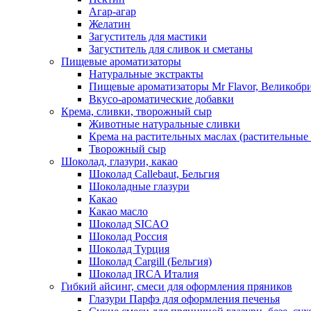
Агар-агар
Желатин
Загуститель для мастики
Загуститель для сливок и сметаны
Пищевые ароматизаторы
Натуральные экстракты
Пищевые ароматизаторы Mr Flavor, Великобр
Вкусо-ароматические добавки
Крема, сливки, творожный сыр
Животные натуральные сливки
Крема на растительных маслах (растительные
Творожный сыр
Шоколад, глазури, какао
Шоколад Callebaut, Бельгия
Шоколадные глазури
Какао
Какао масло
Шоколад SICAO
Шоколад Россия
Шоколад Турция
Шоколад Cargill (Бельгия)
Шоколад IRCA Италия
Гибкий айсинг, смеси для оформления пряников
Глазури Парфэ для оформления печенья