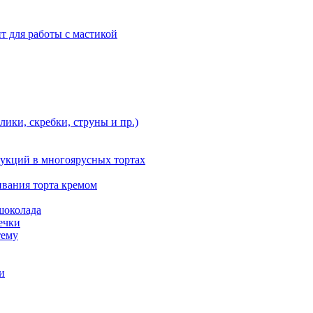
т для работы с мастикой
ики, скребки, струны и пр.)
укций в многоярусных тортах
ивания торта кремом
шоколада
ечки
тему
и