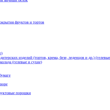
хой яичный белок
окрытия фруктов и тортов
е)
терских изделий (тортов, крема, безе, леденцов и др.) (гелевые
олада (гелевые и сухие)
бумаге
пюре
фруктовые порошки