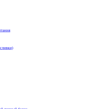
итания
 сливки)