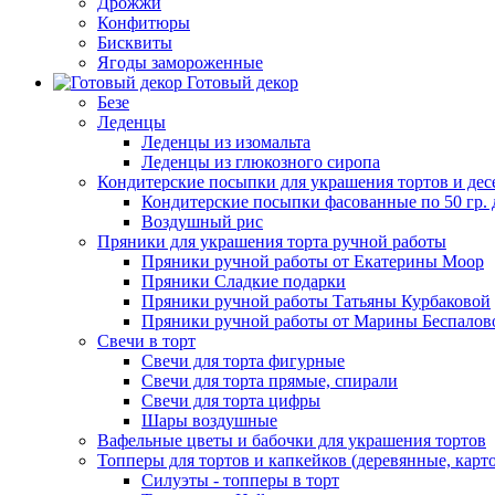
Дрожжи
Конфитюры
Бисквиты
Ягоды замороженные
Готовый декор
Безе
Леденцы
Леденцы из изомальта
Леденцы из глюкозного сиропа
Кондитерские посыпки для украшения тортов и дес
Кондитерские посыпки фасованные по 50 гр. 
Воздушный рис
Пряники для украшения торта ручной работы
Пряники ручной работы от Екатерины Моор
Пряники Сладкие подарки
Пряники ручной работы Татьяны Курбаковой
Пряники ручной работы от Марины Беспалов
Свечи в торт
Свечи для торта фигурные
Свечи для торта прямые, спирали
Свечи для торта цифры
Шары воздушные
Вафельные цветы и бабочки для украшения тортов
Топперы для тортов и капкейков (деревянные, карт
Силуэты - топперы в торт