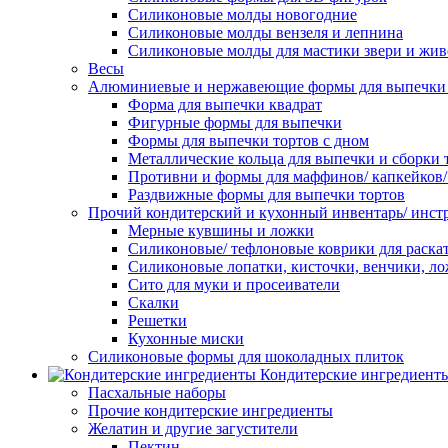
Силиконовые молды новогодние
Силиконовые молды вензеля и лепнина
Силиконовые молды для мастики звери и жи
Весы
Алюминиевые и нержавеющие формы для выпечки 
Форма для выпечки квадрат
Фигурные формы для выпечки
Формы для выпечки тортов с дном
Металлические кольца для выпечки и сборки 
Противни и формы для маффинов/ капкейков
Раздвижные формы для выпечки тортов
Прочий кондитерский и кухонный инвентарь/ инс
Мерные кувшины и ложки
Силиконовые/ тефлоновые коврики для раскат
Силиконовые лопатки, кисточки, венчики, л
Сито для муки и просеиватели
Скалки
Решетки
Кухонные миски
Силиконовые формы для шоколадных плиток
Кондитерские ингредиент
Пасхальные наборы
Прочие кондитерские ингредиенты
Желатин и другие загустители
Пектин