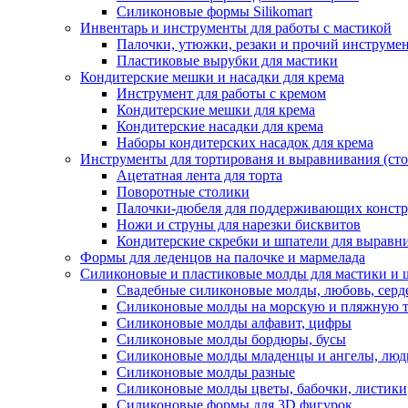
Силиконовые формы Silikomart
Инвентарь и инструменты для работы с мастикой
Палочки, утюжки, резаки и прочий инструмен
Пластиковые вырубки для мастики
Кондитерские мешки и насадки для крема
Инструмент для работы с кремом
Кондитерские мешки для крема
Кондитерские насадки для крема
Наборы кондитерских насадок для крема
Инструменты для тортированя и выравнивания (стол
Ацетатная лента для торта
Поворотные столики
Палочки-дюбеля для поддерживающих констр
Ножи и струны для нарезки бисквитов
Кондитерские скребки и шпатели для выравн
Формы для леденцов на палочке и мармелада
Силиконовые и пластиковые молды для мастики и 
Свадебные силиконовые молды, любовь, серд
Силиконовые молды на морскую и пляжную 
Силиконовые молды алфавит, цифры
Силиконовые молды бордюры, бусы
Силиконовые молды младенцы и ангелы, люд
Силиконовые молды разные
Силиконовые молды цветы, бабочки, листики
Силиконовые формы для 3D фигурок