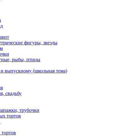
n
од
авит
етрические фигуры, звезды
ем
очки
тные, рыбы, птицы
 и выпускному (школьная тема)
ля
я, свадьбу
 шпажки, трубочки
ых тортов
х
 тортов