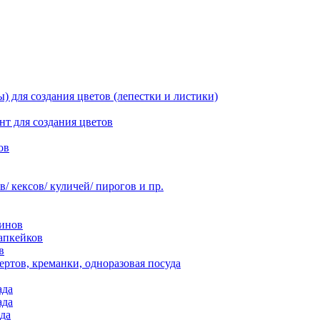
 для создания цветов (лепестки и листики)
нт для создания цветов
ов
 кексов/ куличей/ пирогов и пр.
инов
апкейков
в
ртов, креманки, одноразовая посуда
ада
ада
да