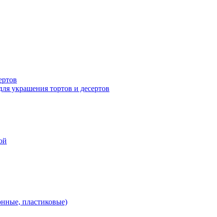
ертов
для украшения тортов и десертов
ой
онные, пластиковые)