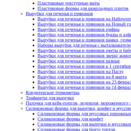
Пластиковые текстурные маты
Пластиковые формы для шоколадных плиток
Вырубки для печенья и пряников
Вырубки для печенья и пряников на Hallowee
Вырубки для печенья и пряников на Новый г
Вырубки для печенья и пряников цифры
Вырубки для печенья и пряников буквы и алф
Вырубки для печенья и пряников рамки, геом
Наборы вырубок для печенья с выталкивател
Вырубки для печенья и пряников цветы и баб
Вырубки для печенья и пряников звери/ живо
Вырубки для печенья и пряников разные
Вырубки для печенья и пряников к 1 сентября
Вырубки для печенья и пряников на Пасху
Вырубки для печенья и пряников на 8 марта
Вырубки для печенья и пряников на 23 февра
Вырубки для печенья и пряников на 14 феврал
Кондитерские термометры
Трафареты для выпечки
Палочки для кейк-попсов, леденцов, мороженного;
Силиконовые формы для выпечки, конфет и муссов
Силиконовые формы для муссовых пирожны
Силиконовые формы для конфет
Силиконовые формы для выпечки и муссовых
Силиконовые формы для бенто тортов