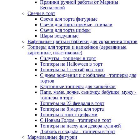
Пряники ручной работы от Марины
Беспаловой
Свечи в торт
Свечи для торта фигурные
Свечи для торта прямые, спирали
Свечи для торта цифры
Шары воздушные
Вафельные цветы и бабочки для украшения тортов
Топперы для тортов и капкейков (деревянные,
картонные, пластиковые)
Силуэты - топперы в торт
Топперы на Halloween в торт
Топперы на 1 сентября в торт
С днем рождения и с юбилеем - топперы для
тортов
Картонные топперы для капкейков
Папе, маме, дочке, сыночку, бабушке, мужу -
топперы в торт
Топперы на 23 февраля в торт
Топперы на 8 марта для торта
Топперы в торт с цифрами
С Новым Годом - топперы в торт
Топперы на пасху для декора куличей
Любовь и свадьба - топперы в торт
Мармеладные фигурки