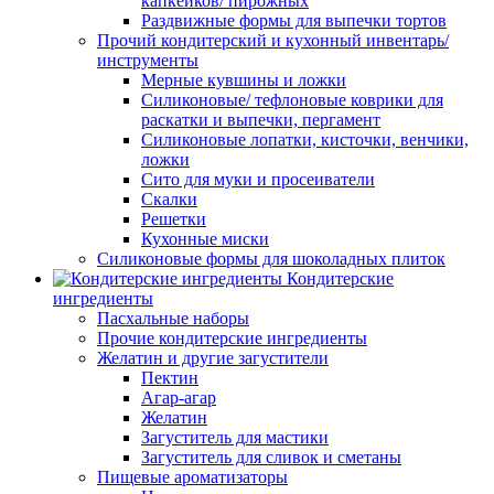
капкейков/ пирожных
Раздвижные формы для выпечки тортов
Прочий кондитерский и кухонный инвентарь/
инструменты
Мерные кувшины и ложки
Силиконовые/ тефлоновые коврики для
раскатки и выпечки, пергамент
Силиконовые лопатки, кисточки, венчики,
ложки
Сито для муки и просеиватели
Скалки
Решетки
Кухонные миски
Силиконовые формы для шоколадных плиток
Кондитерские
ингредиенты
Пасхальные наборы
Прочие кондитерские ингредиенты
Желатин и другие загустители
Пектин
Агар-агар
Желатин
Загуститель для мастики
Загуститель для сливок и сметаны
Пищевые ароматизаторы