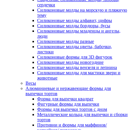
сердечки
Силиконовые молды на морскую и пляжную
тему
Силиконовые молды алфавит, цифры
Силиконовые молды бордюры, бусы
Силиконовые молды младенцы и ангелы,
люди
Силиконовые молды разные
Силиконовые молды цветы, бабочки,
листики
Силиконовые формы для 3D фигурок
Силиконовые молды новогодние
Силиконовые молды вензеля и лепнина
Силиконовые молды для мастики звери и
животные
Весы
Алюминиевые и нержавеющие формы для
выпечки тортов
Форма для выпечки квадрат
Фигурные формы для выпечки
Формы для выпечки тортов с дном
Металлические кольца для выпечки и сборки
тортов
Противни и формы для маффинов/