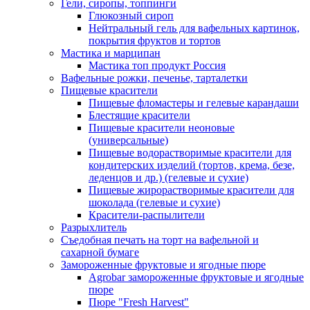
Гели, сиропы, топпинги
Глюкозный сироп
Нейтральный гель для вафельных картинок,
покрытия фруктов и тортов
Мастика и марципан
Мастика топ продукт Россия
Вафельные рожки, печенье, тарталетки
Пищевые красители
Пищевые фломастеры и гелевые карандаши
Блестящие красители
Пищевые красители неоновые
(универсальные)
Пищевые водорастворимые красители для
кондитерских изделий (тортов, крема, безе,
леденцов и др.) (гелевые и сухие)
Пищевые жирорастворимые красители для
шоколада (гелевые и сухие)
Красители-распылители
Разрыхлитель
Съедобная печать на торт на вафельной и
сахарной бумаге
Замороженные фруктовые и ягодные пюре
Agrobar замороженные фруктовые и ягодные
пюре
Пюре "Fresh Harvest"