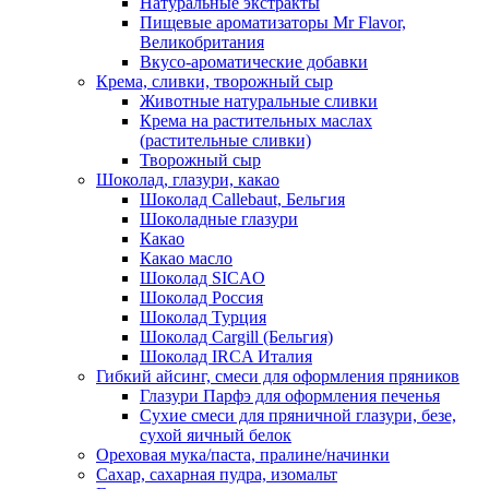
Натуральные экстракты
Пищевые ароматизаторы Mr Flavor,
Великобритания
Вкусо-ароматические добавки
Крема, сливки, творожный сыр
Животные натуральные сливки
Крема на растительных маслах
(растительные сливки)
Творожный сыр
Шоколад, глазури, какао
Шоколад Callebaut, Бельгия
Шоколадные глазури
Какао
Какао масло
Шоколад SICAO
Шоколад Россия
Шоколад Турция
Шоколад Cargill (Бельгия)
Шоколад IRCA Италия
Гибкий айсинг, смеси для оформления пряников
Глазури Парфэ для оформления печенья
Сухие смеси для пряничной глазури, безе,
сухой яичный белок
Ореховая мука/паста, пралине/начинки
Сахар, сахарная пудра, изомальт