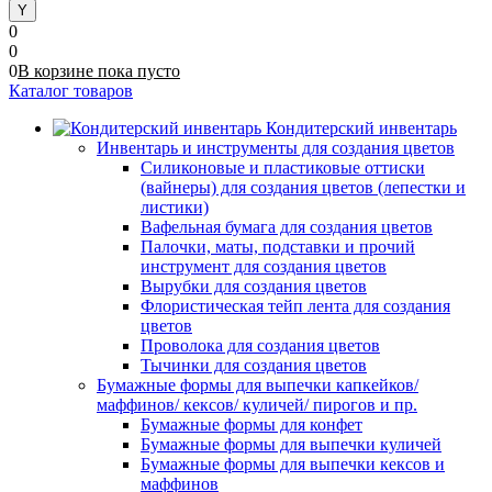
0
0
0
В корзине
пока
пусто
Каталог товаров
Кондитерский инвентарь
Инвентарь и инструменты для создания цветов
Силиконовые и пластиковые оттиски
(вайнеры) для создания цветов (лепестки и
листики)
Вафельная бумага для создания цветов
Палочки, маты, подставки и прочий
инструмент для создания цветов
Вырубки для создания цветов
Флористическая тейп лента для создания
цветов
Проволока для создания цветов
Тычинки для создания цветов
Бумажные формы для выпечки капкейков/
маффинов/ кексов/ куличей/ пирогов и пр.
Бумажные формы для конфет
Бумажные формы для выпечки куличей
Бумажные формы для выпечки кексов и
маффинов