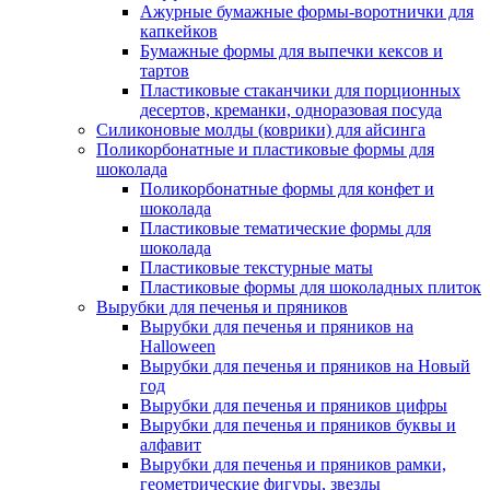
Ажурные бумажные формы-воротнички для
капкейков
Бумажные формы для выпечки кексов и
тартов
Пластиковые стаканчики для порционных
десертов, креманки, одноразовая посуда
Силиконовые молды (коврики) для айсинга
Поликорбонатные и пластиковые формы для
шоколада
Поликорбонатные формы для конфет и
шоколада
Пластиковые тематические формы для
шоколада
Пластиковые текстурные маты
Пластиковые формы для шоколадных плиток
Вырубки для печенья и пряников
Вырубки для печенья и пряников на
Halloween
Вырубки для печенья и пряников на Новый
год
Вырубки для печенья и пряников цифры
Вырубки для печенья и пряников буквы и
алфавит
Вырубки для печенья и пряников рамки,
геометрические фигуры, звезды