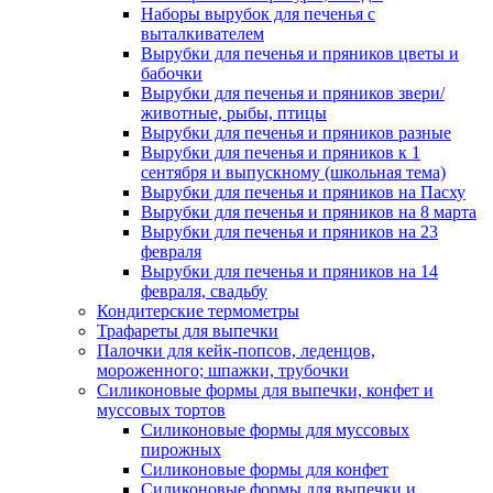
Наборы вырубок для печенья с
выталкивателем
Вырубки для печенья и пряников цветы и
бабочки
Вырубки для печенья и пряников звери/
животные, рыбы, птицы
Вырубки для печенья и пряников разные
Вырубки для печенья и пряников к 1
сентября и выпускному (школьная тема)
Вырубки для печенья и пряников на Пасху
Вырубки для печенья и пряников на 8 марта
Вырубки для печенья и пряников на 23
февраля
Вырубки для печенья и пряников на 14
февраля, свадьбу
Кондитерские термометры
Трафареты для выпечки
Палочки для кейк-попсов, леденцов,
мороженного; шпажки, трубочки
Силиконовые формы для выпечки, конфет и
муссовых тортов
Силиконовые формы для муссовых
пирожных
Силиконовые формы для конфет
Силиконовые формы для выпечки и