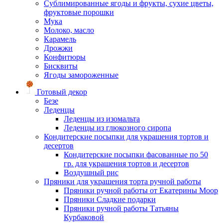
Сублимированные ягоды и фрукты, сухие цветы,
фруктовые порошки
Мука
Молоко, масло
Карамель
Дрожжи
Конфитюры
Бисквиты
Ягоды замороженные
Готовый декор
Безе
Леденцы
Леденцы из изомальта
Леденцы из глюкозного сиропа
Кондитерские посыпки для украшения тортов и
десертов
Кондитерские посыпки фасованные по 50
гр. для украшения тортов и десертов
Воздушный рис
Пряники для украшения торта ручной работы
Пряники ручной работы от Екатерины Моор
Пряники Сладкие подарки
Пряники ручной работы Татьяны
Курбаковой