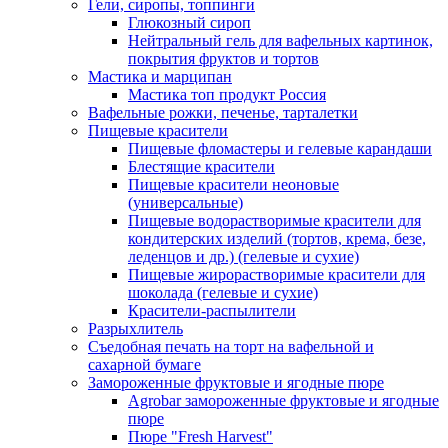
Гели, сиропы, топпинги
Глюкозный сироп
Нейтральный гель для вафельных картинок,
покрытия фруктов и тортов
Мастика и марципан
Мастика топ продукт Россия
Вафельные рожки, печенье, тарталетки
Пищевые красители
Пищевые фломастеры и гелевые карандаши
Блестящие красители
Пищевые красители неоновые
(универсальные)
Пищевые водорастворимые красители для
кондитерских изделий (тортов, крема, безе,
леденцов и др.) (гелевые и сухие)
Пищевые жирорастворимые красители для
шоколада (гелевые и сухие)
Красители-распылители
Разрыхлитель
Съедобная печать на торт на вафельной и
сахарной бумаге
Замороженные фруктовые и ягодные пюре
Agrobar замороженные фруктовые и ягодные
пюре
Пюре "Fresh Harvest"