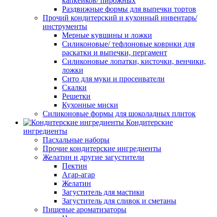
капкейков/ пирожных
Раздвижные формы для выпечки тортов
Прочий кондитерский и кухонный инвентарь/
инструменты
Мерные кувшины и ложки
Силиконовые/ тефлоновые коврики для
раскатки и выпечки, пергамент
Силиконовые лопатки, кисточки, венчики,
ложки
Сито для муки и просеиватели
Скалки
Решетки
Кухонные миски
Силиконовые формы для шоколадных плиток
Кондитерские
ингредиенты
Пасхальные наборы
Прочие кондитерские ингредиенты
Желатин и другие загустители
Пектин
Агар-агар
Желатин
Загуститель для мастики
Загуститель для сливок и сметаны
Пищевые ароматизаторы