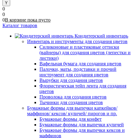
0
0
0
В корзине
пока
пусто
Каталог товаров
Кондитерский инвентарь
Инвентарь и инструменты для создания цветов
Силиконовые и пластиковые оттиски
(вайнеры) для создания цветов (лепестки и
листики)
Вафельная бумага для создания цветов
Палочки, маты, подставки и прочий
инструмент для создания цветов
Вырубки для создания цветов
Флористическая тейп лента для создания
цветов
Проволока для создания цветов
Тычинки для создания цветов
Бумажные формы для выпечки капкейков/
маффинов/ кексов/ куличей/ пирогов и пр.
Бумажные формы для конфет
Бумажные формы для выпечки куличей
Бумажные формы для выпечки кексов и
маффинов