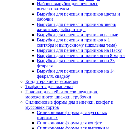
Наборы вырубок для печенья с
выталкивателем
Вырубки для печенья и пряников цветы и
бабочки
Вырубки для печенья и пряников звери/
животные, рыбы, птицы
Вырубки для печенья и пряников разные
Вырубки для печенья и пряников к 1
сентября и выпускному (школьная тема)
Вырубки для печенья и пряников на Пасху
Вырубки для печенья и пряников на 8 марта
Вырубки для печенья и пряников на 23
февраля
Вырубки для печенья и пряников на 14
февраля, свадьбу
Кондитерские термометры
Трафареты для выпечки
Палочки для кейк-попсов, леденцов,
мороженного; шпажки, трубочки
Силиконовые формы для выпечки, конфет и
муссовых тортов
Силиконовые формы для муссовых
пирожных
Силиконовые формы для конфет
Силиконовые формы для выпечки и