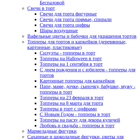
Беспаловой
Свечи в торт
Свечи для торта фигурные
Свечи для торта прямые, спирали
Свечи для торта цифры
Шары воздушные
Вафельные цветы и бабочки для украшения тортов
Топперы для тортов и капкейков (деревянные,
картонные, пластиковые)
Силуэты - топперы в торт
Топперы на Halloween в торт
Топперы на 1 сентября в торт
С днем рождения и с юбилеем - топперы для
тортов
Картонные топперы для капкейков
Папе, маме, дочке, сыночку, бабушке, мужу -
топперы в торт
Топперы на 23 февраля в торт
Топперы на 8 марта для торта
Топперы в торт с цифрами
С Новым Годом - топперы в торт
Топперы на пасху для декора куличей
Любовь и свадьба - топперы в торт
Мармеладные фигурки
Сахарные и шоколадные фигурки, цветы для