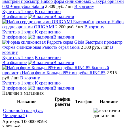
Быстрый просмотр
Набор форм силиконовых Сакура оригами
600 + вырубка Sakura
2 309 руб.
/ шт
В корзину
Купить в 1 клик
К сравнению
В избранное
В наличии
Быстрый просмотр
Набор
сердце оригами ORIGAMI
2 200 руб.
/ шт
В корзину
Купить в 1 клик
К сравнению
В избранное
В наличии
Быстрый просмотр
Форма силиконовая Радость серая Glola
2 300 руб.
/ шт
В
корзину
Купить в 1 клик
К сравнению
В избранное
В наличии
Быстрый
просмотр
Набор форм Кольца d85+ вырубка RING85
2 915
руб.
/ шт
В корзину
Купить в 1 клик
К сравнению
В избранное
В наличии
Наличие в магазинах
График
Название
Телефон
Наличие
работы
Основной склад (ул.
Чичерина 5)
достаточно
Артикул:
T0000008593
3 605 руб.