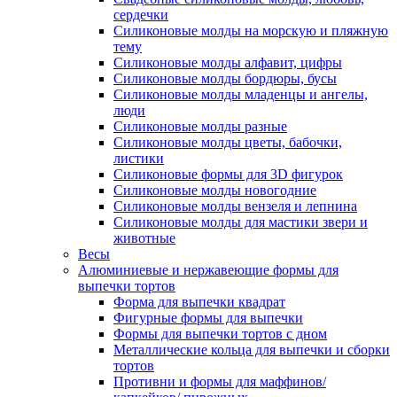
сердечки
Силиконовые молды на морскую и пляжную
тему
Силиконовые молды алфавит, цифры
Силиконовые молды бордюры, бусы
Силиконовые молды младенцы и ангелы,
люди
Силиконовые молды разные
Силиконовые молды цветы, бабочки,
листики
Силиконовые формы для 3D фигурок
Силиконовые молды новогодние
Силиконовые молды вензеля и лепнина
Силиконовые молды для мастики звери и
животные
Весы
Алюминиевые и нержавеющие формы для
выпечки тортов
Форма для выпечки квадрат
Фигурные формы для выпечки
Формы для выпечки тортов с дном
Металлические кольца для выпечки и сборки
тортов
Противни и формы для маффинов/