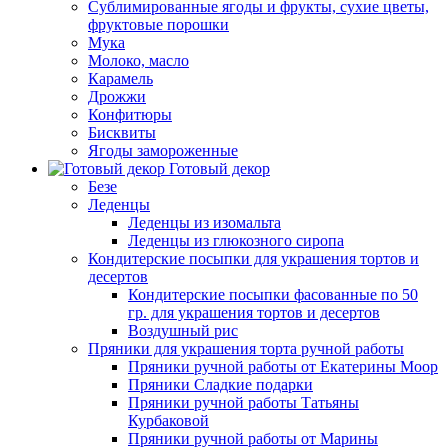
Сублимированные ягоды и фрукты, сухие цветы,
фруктовые порошки
Мука
Молоко, масло
Карамель
Дрожжи
Конфитюры
Бисквиты
Ягоды замороженные
Готовый декор
Безе
Леденцы
Леденцы из изомальта
Леденцы из глюкозного сиропа
Кондитерские посыпки для украшения тортов и
десертов
Кондитерские посыпки фасованные по 50
гр. для украшения тортов и десертов
Воздушный рис
Пряники для украшения торта ручной работы
Пряники ручной работы от Екатерины Моор
Пряники Сладкие подарки
Пряники ручной работы Татьяны
Курбаковой
Пряники ручной работы от Марины