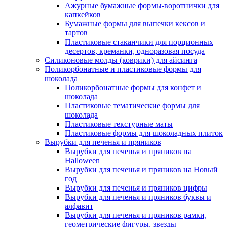
Ажурные бумажные формы-воротнички для
капкейков
Бумажные формы для выпечки кексов и
тартов
Пластиковые стаканчики для порционных
десертов, креманки, одноразовая посуда
Силиконовые молды (коврики) для айсинга
Поликорбонатные и пластиковые формы для
шоколада
Поликорбонатные формы для конфет и
шоколада
Пластиковые тематические формы для
шоколада
Пластиковые текстурные маты
Пластиковые формы для шоколадных плиток
Вырубки для печенья и пряников
Вырубки для печенья и пряников на
Halloween
Вырубки для печенья и пряников на Новый
год
Вырубки для печенья и пряников цифры
Вырубки для печенья и пряников буквы и
алфавит
Вырубки для печенья и пряников рамки,
геометрические фигуры, звезды