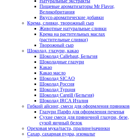
Натуральные экстракты
Пищевые ароматизаторы Mr Flavor,
Великобритания
Вкусо-ароматические добавки
Крема, сливки, творожный сыр
Животные натуральные сливки
Крема на растительных маслах
(растительные сливки)
Творожный сыр
Шоколад, глазури, какао
Шоколад Callebaut, Бельгия
Шоколадные глазури
Какао
Какао масло
Шоколад SICAO
Шоколад Россия
Шоколад Турция
Шоколад Cargill (Бельгия)
Шоколад IRCA Италия
Гибкий айсинг, смеси для оформления пряников
Глазури Парфэ для оформления печенья
Сухие смеси для пряничной глазури, безе,
сухой яичный белок
Ореховая мука/паста, пралине/начинки
Сахар, сахарная пудра, изомальт