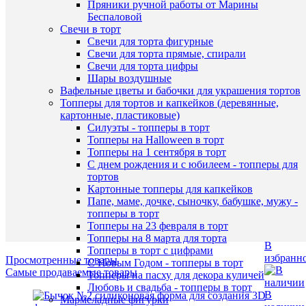
Пряники ручной работы от Марины
силикон
Беспаловой
форма
Свечи в торт
В
1
Свечи для торта фигурные
наличии
876
Свечи для торта прямые, спирали
руб.
Свечи для торта цифры
/
Шары воздушные
шт
Вафельные цветы и бабочки для украшения тортов
Топперы для тортов и капкейков (деревянные,
В
Наличие
картонные, пластиковые)
корзину
в
Силуэты - топперы в торт
магазин
Топперы на Halloween в торт
Купить
Топперы на 1 сентября в торт
Назван
в
С днем рождения и с юбилеем - топперы для
1
тортов
Основн
клик
Картонные топперы для капкейков
склад (у
Папе, маме, дочке, сыночку, бабушке, мужу -
Чичери
К
топперы в торт
5)
сравнен
Топперы на 23 февраля в торт
Топперы на 8 марта для торта
В
Топперы в торт с цифрами
избранн
Просмотренные товары
С Новым Годом - топперы в торт
Самые продаваемые товары
Топперы на пасху для декора куличей
Любовь и свадьба - топперы в торт
В
Мармеладные фигурки