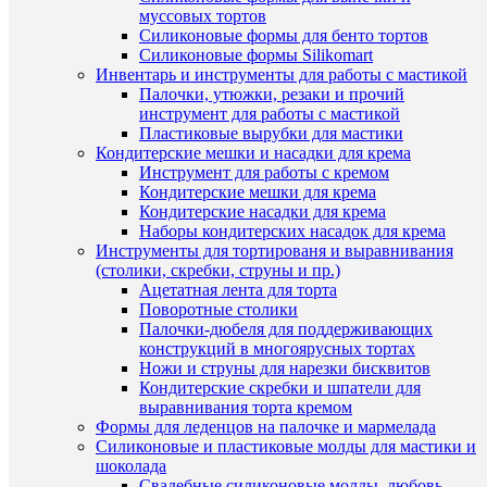
муссовых тортов
(8)
Силиконовые формы для бенто тортов
Силиконовые формы Silikomart
Инвентарь и инструменты для работы с мастикой
Палочки, утюжки, резаки и прочий
инструмент для работы с мастикой
Пластиковые вырубки для мастики
Кондитерские мешки и насадки для крема
Инструмент для работы с кремом
Кондитерские мешки для крема
Кондитерские насадки для крема
Быстры
Наборы кондитерских насадок для крема
просмот
Инструменты для тортированя и выравнивания
Буренка
(столики, скребки, струны и пр.)
нарядна
Ацетатная лента для торта
№3
Поворотные столики
силикон
Палочки-дюбеля для поддерживающих
форма
конструкций в многоярусных тортах
для
Ножи и струны для нарезки бисквитов
создания
Кондитерские скребки и шпатели для
3D
выравнивания торта кремом
фигурок
Формы для леденцов на палочке и мармелада
756
Силиконовые и пластиковые молды для мастики и
руб.
шоколада
/
Свадебные силиконовые молды, любовь,