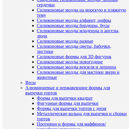
шт
сердечки
Силиконовые молды на морскую и пляжную
В
тему
корзину
Силиконовые молды алфавит, цифры
Силиконовые молды бордюры, бусы
Купить
Быстры
Силиконовые молды младенцы и ангелы,
в
просмот
люди
1
Мишка
Силиконовые молды разные
клик
-
Силиконовые молды цветы, бабочки,
пухлик
листики
К
с
Силиконовые формы для 3D фигурок
сравнен
сердцем
Силиконовые молды новогодние
силикон
Силиконовые молды вензеля и лепнина
В
форма
Силиконовые молды для мастики звери и
избранн
для
животные
создания
Весы
3D
Алюминиевые и нержавеющие формы для
В
фигурок
выпечки тортов
наличии
1
Форма для выпечки квадрат
351
Фигурные формы для выпечки
руб.
Формы для выпечки тортов с дном
/
Быстры
Металлические кольца для выпечки и сборки
шт
просмот
тортов
Силикон
Противни и формы для маффинов/
В