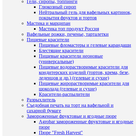
Гели, сиропы, топпинги
Купить
Глюкозный сироп
в
Нейтральный гель для вафельных картинок,
1
покрытия фруктов и тортов
клик
Мастика и марципан
Мастика топ продукт Россия
К
Вафельные рожки, печенье, тарталетки
сравнен
Быстры
Пищевые красители
просмот
Пищевые фломастеры и гелевые карандаши
В
Молд
Блестящие красители
избранн
№1
Пищевые красители неоновые
оленено
(универсальные)
спящий
Пищевые водорастворимые красители для
В
на
кондитерских изделий (тортов, крема, безе,
наличии
животик
леденцов и др.) (гелевые и сухие)
395
Пищевые жирорастворимые красители для
руб.
шоколада (гелевые и сухие)
/
Красители-распылители
шт
Разрыхлитель
Съедобная печать на торт на вафельной и
В
сахарной бумаге
корзину
Замороженные фруктовые и ягодные пюре
Agrobar замороженные фруктовые и ягодные
Купить
пюре
в
Пюре "Fresh Harvest"
Быстры