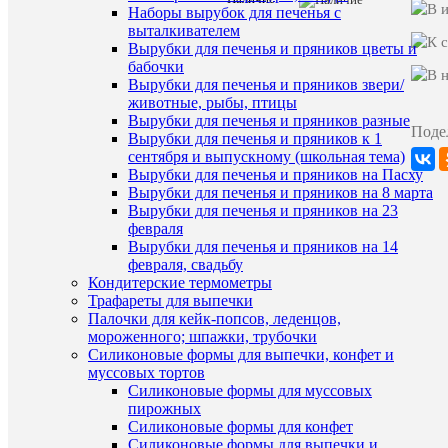
Характе
Все
Наборы вырубок для печенья с
характ
выталкивателем
02236
Вырубки для печенья и пряников цветы и
Артикул
№429
бабочки
Вырубки для печенья и пряников звери/
животные, рыбы, птицы
Вырубки для печенья и пряников разные
ХА
Поде
Вырубки для печенья и пряников к 1
сентября и выпускному (школьная тема)
Про
Вырубки для печенья и пряников на Пасху
Вырубки для печенья и пряников на 8 марта
Вырубки для печенья и пряников на 23
Ар
февраля
Вырубки для печенья и пряников на 14
Комме
февраля, свадьбу
Кондитерские термометры
Трафареты для выпечки
Палочки для кейк-попсов, леденцов,
мороженного; шпажки, трубочки
Силиконовые формы для выпечки, конфет и
муссовых тортов
Силиконовые формы для муссовых
пирожных
ПО
Силиконовые формы для конфет
ТО
Силиконовые формы для выпечки и