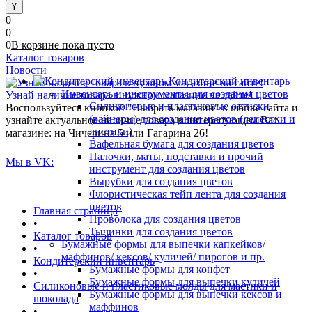
0
0
0
В корзине
пока
пусто
Каталог товаров
Новости
Кондитерский инвентарь
Инвентарь и инструменты для создания цветов
Узнай наличие товара в нужном магазине на сайте!
Силиконовые и пластиковые оттиски
Воспользуйтесь кнопкой "Выбрать магазин" в шапке сайта и
(вайнеры) для создания цветов (лепестки и
узнайте актуальное наличие товара в интересующем Вас
листики)
магазине: на Чичерина 5 или Гагарина 26!
Вафельная бумага для создания цветов
Палочки, маты, подставки и прочий
Мы в VK:
инструмент для создания цветов
Вырубки для создания цветов
Флористическая тейп лента для создания
цветов
Главная страница
Проволока для создания цветов
•
Тычинки для создания цветов
Каталог товаров
Бумажные формы для выпечки капкейков/
•
маффинов/ кексов/ куличей/ пирогов и пр.
Кондитерский инвентарь
Бумажные формы для конфет
•
Бумажные формы для выпечки куличей
Силиконовые и пластиковые молды для мастики и
Бумажные формы для выпечки кексов и
шоколада
маффинов
•