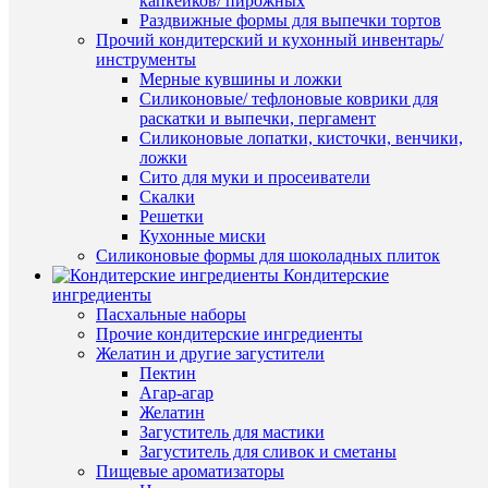
форма
капкейков/ пирожных
корзину
№8
Раздвижные формы для выпечки тортов
"1
Прочий кондитерский и кухонный инвентарь/
Купить
сентября
инструменты
в
335
Мерные кувшины и ложки
1
руб.
Силиконовые/ тефлоновые коврики для
клик
/
раскатки и выпечки, пергамент
шт
Силиконовые лопатки, кисточки, венчики,
К
ложки
сравнен
В
Сито для муки и просеиватели
корзину
Скалки
В
Решетки
избранн
Купить
Кухонные миски
в
Силиконовые формы для шоколадных плиток
1
Кондитерские
В
клик
ингредиенты
наличии
Пасхальные наборы
К
Прочие кондитерские ингредиенты
Быстры
сравнен
Желатин и другие загустители
просмот
Пектин
Бычок
В
Агар-агар
№6
избранн
Желатин
силикон
Загуститель для мастики
форма
Загуститель для сливок и сметаны
для
В
Пищевые ароматизаторы
создания