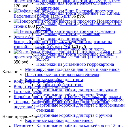
просмотр
Короб пластиковый для торта D-28см h-13см
Подложки для торта прямоугольные и
120 руб.
квадратные
Быстрый просмотр
Подложки для торта усиленные 1,5-1,8 мм.
Вафельный рожок 11см 5 шт.
36 руб.
золото/жемчуг
Быстрый просмотр
Поворотный
Подложки для торта двухсторонние золото/
столик
800 руб.
серебро
Подложки для торта деревянные
Подложки для пирожных
Быстрый просмотр
Печать съедобной картинки на
Подложки ЛХДФ
тонкой вафельной бумаге А4
140 руб.
Подложки из твердого пенопласта
Быстрый
Подложки для торта усиленные 2,5 мм.
просмотр
Крем (растительные сливки) Шантипак, 1л
золото
350 руб.
Подложки из усиленного гофрокартона
Многоярусные подставки для торта и капкейков
Каталог
Пластиковые тортницы и контейнеры
Картонные коробки для торта
Кондитерский инвентарь
Коробки под бенто торт
Кондитерские ингредиенты
Картонные коробки для торта с рисунком
Готовый декор
Картонные коробки для торта белые
Коробки для тортов, кондитерская упаковка, подложки
Картонные коробки для торта белые с окном
Товары для фуд фото (фотофоны и декоративные
Картонные коробки для торта с прозрачными
подставки)
стенками
Картонные коробки для торта с ручкой
Наши предложения
Картонные коробки для капкейков
Картонные коробки для капкейков на 12 шт.
Новинки