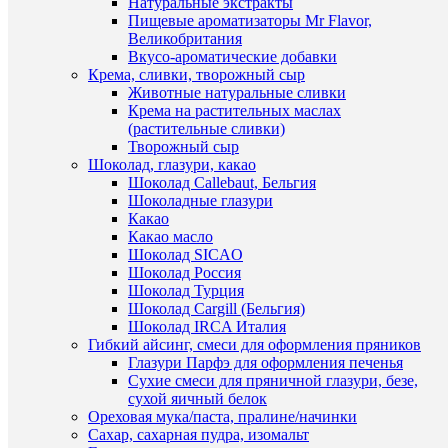
наличии
Натуральные экстракты
3D
Пищевые ароматизаторы Mr Flavor,
фигурок
Великобритания
299
Вкусо-ароматические добавки
руб.
Крема, сливки, творожный сыр
/
Животные натуральные сливки
шт
Крема на растительных маслах
(растительные сливки)
В
Творожный сыр
корзину
Шоколад, глазури, какао
Шоколад Callebaut, Бельгия
Купить
Быстры
Шоколадные глазури
в
просмот
Какао
1
Силикон
Какао масло
клик
форма
Шоколад SICAO
№7
Шоколад Россия
К
"1
Шоколад Турция
сравнен
сентября
Шоколад Cargill (Бельгия)
325
Шоколад IRCA Италия
В
руб.
Гибкий айсинг, смеси для оформления пряников
избранн
/
Глазури Парфэ для оформления печенья
шт
Сухие смеси для пряничной глазури, безе,
сухой яичный белок
В
В
Ореховая мука/паста, пралине/начинки
наличии
корзину
Сахар, сахарная пудра, изомальт