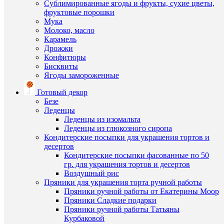
1
Сублимированные ягоды и фрукты, сухие цветы,
просмот
клик
фруктовые порошки
Мама
Мука
оленят
К
Молоко, масло
№3
сравнен
Карамель
силикон
Дрожжи
форма
В
Конфитюры
1
избранн
Бисквиты
603
Ягоды замороженные
руб.
/
Готовый декор
В
шт
Безе
наличии
Леденцы
В
Леденцы из изомальта
корзину
Леденцы из глюкозного сиропа
Кондитерские посыпки для украшения тортов и
Купить
десертов
в
Кондитерские посыпки фасованные по 50
1
гр. для украшения тортов и десертов
клик
Воздушный рис
Быстры
Пряники для украшения торта ручной работы
К
просмот
Пряники ручной работы от Екатерины Моор
сравнен
Мишки
Пряники Сладкие подарки
жених
Пряники ручной работы Татьяны
В
и
Курбаковой
избранн
невеста