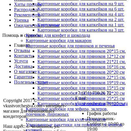
Картонные коробки для капкейков на 9 шт.
Хиты продаж
Картонные коробки для капкейков на 6 шт.
Распродажа
Картонные коробки для капкейков на 4 шт.
Рекомендуем
Картонные коробки для капкейков на 2 шт.
Уценка
Картонные коробки для капкейков на 1 шт.
Ожидаем поступление
Картонные коробки для капкейков на 3 шт.
Помощь и сервисы
Коробки для конфет и шоколада
Картонные коробки для макарон
Главная
Картонные коробки для пряников и печенья
Отзывы
Картонные коробки для пряников 20*15 см.
Контакты
Картонные коробки для пряников 12*12 см
Услуги
Картонные коробки для пряников 21*21 см.
Доставка
Картонные коробки для пряников 16*16 см.
О магазине
Картонные коробки для пряников 20*20 см
Гарантия
Картонные коробки для пряников 22*15 см.
Полезные статьи
Картонные коробки для пряников 19*19 см.
Картонные коробки для пряников 15*15 см
+7 (351) 750 26 70
Картонные коробки для пряников 12*20 см
Email:
Картонные коробки для пряников 25*25 см
Copyright 2017 ©
vkustvorchestva@yandex.ru
Картонные коробки для пряников 30*20 см
vkustvorchestva.com - интернет-
Картонные коробки для зефира, эклеров,
магазин для начинающих
График работы
пончиков, пирожных
кондитеров.
Понедельник-
Картонные коробки для куличей/кексов
Суббота с 10:00 до
Упаковочные пакетики для пряников, леденцов,
Наш адрес: г. Челябинск, ул.
19:00
куличей