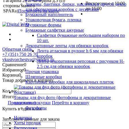
Гагарина 26 и Чичерина д.5 (со
Воскресенье с 10:00
Зажимы, бантики, бирки, наклейки и другой декор
стороны малого
до 16:00
для оформления коробок с десертами
SPARa)
Посмотреть на карте
Бумажный наполнитель
Упаковочная бумага, пленка
Муляжные формы
Бумажные салфетки ажурные
Салфетки бумажные небольшим набором по
10 шт.
Декоративные ленты для обвязки коробок
Обратная связь
Лента атласная в рулоне h 6 мм для обвязки
+7 (351) 750 26 70
коробок
vkustvorchestva@yandex.ru
Лента декоративная репсовая с рисунком H-
Сравнение
0
2.5 см.для обвязки коробок
Избранное
0
Прочая упаковка
Корзина
0
Шляпные коробки
Товар добавлен в корзину
Картонные коробки для шоколадных плиток
Кол-во:
Итого:
Товары для фуд фото (фотофоны и декоративные
Продолжить покупки
Перейти в корзину
подставки)
Фотофоны
Купить в один клик
Новинки
Заполните данные для заказа
Хиты продаж
Распродажа