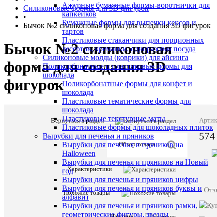
Ажурные бумажные формы-воротнички для
Силиконовые формы для 3D фигурок
капкейков
•
Бумажные формы для выпечки кексов и
Бычок №2 силиконовая форма для создания 3D фигурок
тартов
Пластиковые стаканчики для порционных
Бычок №2 силиконовая
десертов, креманки, одноразовая посуда
Силиконовые молды (коврики) для айсинга
форма для создания 3D
Поликорбонатные и пластиковые формы для
шоколада
фигурок
Поликорбонатные формы для конфет и
шоколада
Пластиковые тематические формы для
шоколада
Пластиковые текстурные маты
Вернуться в раздел
Описани
Артик
Пластиковые формы для шоколадных плиток
товара:
574
Вырубки для печенья и пряников
Бычок
Вырубки для печенья и пряников на
Обзор товара
№2
Halloween
силиконов
Вырубки для печенья и пряников на Новый
форма
Характеристики
год
для
Вырубки для печенья и пряников цифры
создания
Вырубки для печенья и пряников буквы и
Отз
3D
Похожие товары
алфавит
фигурок
Вырубки для печенья и пряников рамки,
геометрические фигуры, звезды
Наличие