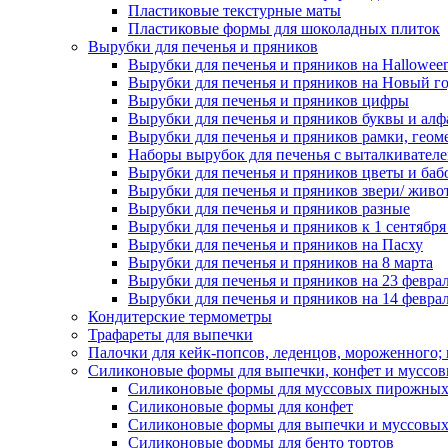
Пластиковые текстурные маты
Пластиковые формы для шоколадных плиток
Вырубки для печенья и пряников
Вырубки для печенья и пряников на Hallowee
Вырубки для печенья и пряников на Новый г
Вырубки для печенья и пряников цифры
Вырубки для печенья и пряников буквы и алф
Вырубки для печенья и пряников рамки, геом
Наборы вырубок для печенья с выталкивател
Вырубки для печенья и пряников цветы и баб
Вырубки для печенья и пряников звери/ живо
Вырубки для печенья и пряников разные
Вырубки для печенья и пряников к 1 сентября
Вырубки для печенья и пряников на Пасху
Вырубки для печенья и пряников на 8 марта
Вырубки для печенья и пряников на 23 февра
Вырубки для печенья и пряников на 14 феврал
Кондитерские термометры
Трафареты для выпечки
Палочки для кейк-попсов, леденцов, мороженного;
Силиконовые формы для выпечки, конфет и муссов
Силиконовые формы для муссовых пирожны
Силиконовые формы для конфет
Силиконовые формы для выпечки и муссовых
Силиконовые формы для бенто тортов