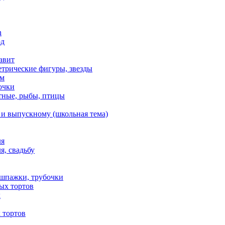
n
од
авит
етрические фигуры, звезды
ем
очки
тные, рыбы, птицы
 и выпускному (школьная тема)
ля
я, свадьбу
 шпажки, трубочки
ых тортов
х
 тортов