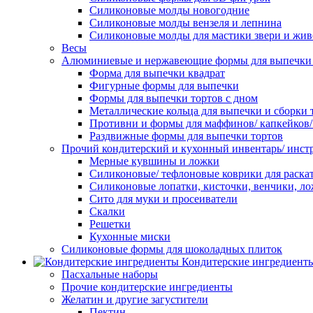
Силиконовые молды новогодние
Силиконовые молды вензеля и лепнина
Силиконовые молды для мастики звери и жи
Весы
Алюминиевые и нержавеющие формы для выпечки 
Форма для выпечки квадрат
Фигурные формы для выпечки
Формы для выпечки тортов с дном
Металлические кольца для выпечки и сборки 
Противни и формы для маффинов/ капкейков
Раздвижные формы для выпечки тортов
Прочий кондитерский и кухонный инвентарь/ инс
Мерные кувшины и ложки
Силиконовые/ тефлоновые коврики для раскат
Силиконовые лопатки, кисточки, венчики, л
Сито для муки и просеиватели
Скалки
Решетки
Кухонные миски
Силиконовые формы для шоколадных плиток
Кондитерские ингредиент
Пасхальные наборы
Прочие кондитерские ингредиенты
Желатин и другие загустители
Пектин