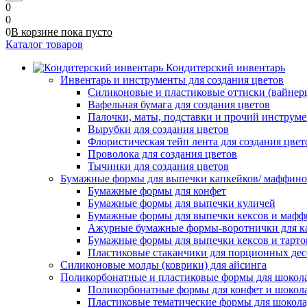
0
0
0
В корзине
пока
пусто
Каталог товаров
Кондитерский инвентарь
Инвентарь и инструменты для создания цветов
Силиконовые и пластиковые оттиски (вайнеры)
Вафельная бумага для создания цветов
Палочки, маты, подставки и прочий инструме
Вырубки для создания цветов
Флористическая тейп лента для создания цвет
Проволока для создания цветов
Тычинки для создания цветов
Бумажные формы для выпечки капкейков/ маффинов/
Бумажные формы для конфет
Бумажные формы для выпечки куличей
Бумажные формы для выпечки кексов и мафф
Ажурные бумажные формы-воротнички для к
Бумажные формы для выпечки кексов и тарто
Пластиковые стаканчики для порционных десе
Силиконовые молды (коврики) для айсинга
Поликорбонатные и пластиковые формы для шокол
Поликорбонатные формы для конфет и шокол
Пластиковые тематические формы для шокола