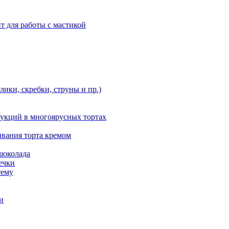
т для работы с мастикой
ики, скребки, струны и пр.)
укций в многоярусных тортах
ивания торта кремом
шоколада
ечки
тему
и