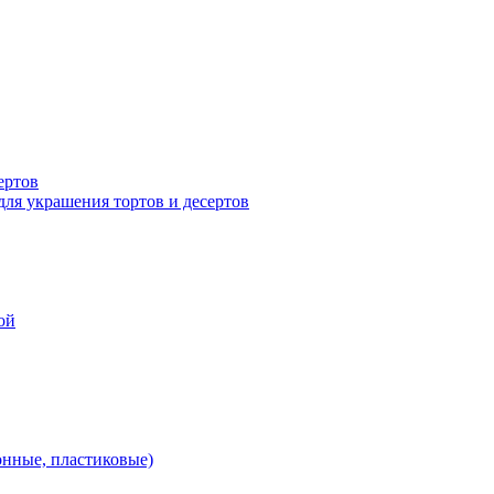
ертов
для украшения тортов и десертов
ой
онные, пластиковые)