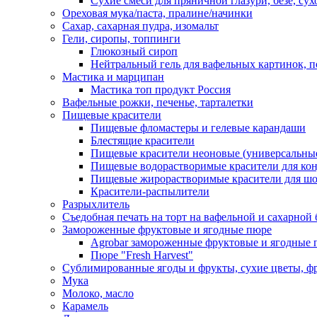
Сухие смеси для пряничной глазури, безе, су
Ореховая мука/паста, пралине/начинки
Сахар, сахарная пудра, изомальт
Гели, сиропы, топпинги
Глюкозный сироп
Нейтральный гель для вафельных картинок, п
Мастика и марципан
Мастика топ продукт Россия
Вафельные рожки, печенье, тарталетки
Пищевые красители
Пищевые фломастеры и гелевые карандаши
Блестящие красители
Пищевые красители неоновые (универсальны
Пищевые водорастворимые красители для конди
Пищевые жирорастворимые красители для шок
Красители-распылители
Разрыхлитель
Съедобная печать на торт на вафельной и сахарной 
Замороженные фруктовые и ягодные пюре
Agrobar замороженные фруктовые и ягодные 
Пюре "Fresh Harvest"
Сублимированные ягоды и фрукты, сухие цветы, 
Мука
Молоко, масло
Карамель