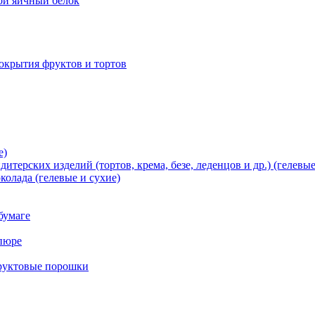
хой яичный белок
окрытия фруктов и тортов
е)
терских изделий (тортов, крема, безе, леденцов и др.) (гелевые
олада (гелевые и сухие)
бумаге
пюре
фруктовые порошки