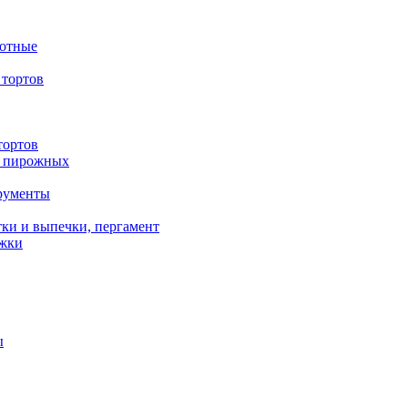
вотные
тортов
тортов
/ пирожных
трументы
ки и выпечки, пергамент
ожки
ы