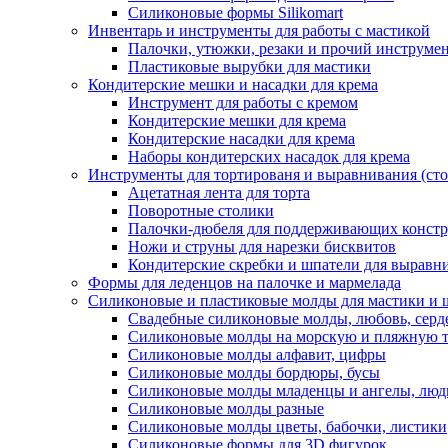
Силиконовые формы Silikomart
Инвентарь и инструменты для работы с мастикой
Палочки, утюжки, резаки и прочий инструмен
Пластиковые вырубки для мастики
Кондитерские мешки и насадки для крема
Инструмент для работы с кремом
Кондитерские мешки для крема
Кондитерские насадки для крема
Наборы кондитерских насадок для крема
Инструменты для тортированя и выравнивания (стол
Ацетатная лента для торта
Поворотные столики
Палочки-дюбеля для поддерживающих констр
Ножи и струны для нарезки бисквитов
Кондитерские скребки и шпатели для выравн
Формы для леденцов на палочке и мармелада
Силиконовые и пластиковые молды для мастики и 
Свадебные силиконовые молды, любовь, серд
Силиконовые молды на морскую и пляжную 
Силиконовые молды алфавит, цифры
Силиконовые молды бордюры, бусы
Силиконовые молды младенцы и ангелы, люд
Силиконовые молды разные
Силиконовые молды цветы, бабочки, листики
Силиконовые формы для 3D фигурок