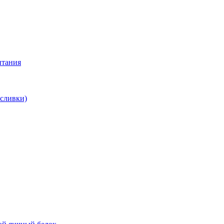
итания
 сливки)