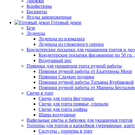
Дрожжи
Конфитюры
Бисквиты
Ягоды замороженные
Готовый декор
Безе
Леденцы
Леденцы из изомальта
Леденцы из глюкозного сиропа
Кондитерские посыпки для украшения тортов и дес
Кондитерские посыпки фасованные по 50 гр. 
Воздушный рис
Пряники для украшения торта ручной работы
Пряники ручной работы от Екатерины Моор
Пряники Сладкие подарки
Пряники ручной работы Татьяны Курбаковой
Пряники ручной работы от Марины Беспалов
Свечи в торт
Свечи для торта фигурные
Свечи для торта прямые, спирали
Свечи для торта цифры
Шары воздушные
Вафельные цветы и бабочки для украшения тортов
Топперы для тортов и капкейков (деревянные, карт
Силуэты - топперы в торт