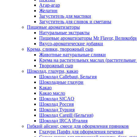
Агар-агар
Желатин
Загуститель для мастики
Загуститель для сливок и сметаны
Пищевые ароматизаторы
Натуральные экстракты
Пищевые ароматизаторы Mr Flavor, Великобр
Вкусо-ароматические добавки
Крема, сливки, творожный сыр
Животные натуральные сливки
Крема на растительных маслах (растительные
Творожный сыр
Шоколад, глазури, какао
Шоколад Callebaut, Бельгия
Шоколадные глазури
Какао
Какао масло
Шоколад SICAO
Шоколад Россия
Шоколад Турция
Шоколад Cargill (Бельгия)
Шоколад IRCA Италия
Гибкий айсинг, смеси для оформления пряников
Глазури Парфэ для оформления печенья