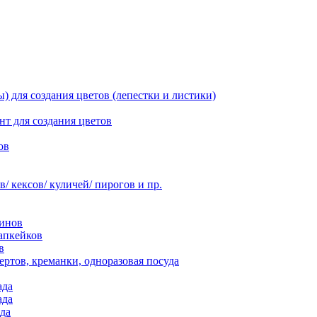
 для создания цветов (лепестки и листики)
нт для создания цветов
ов
 кексов/ куличей/ пирогов и пр.
инов
апкейков
в
ртов, креманки, одноразовая посуда
ада
ада
да