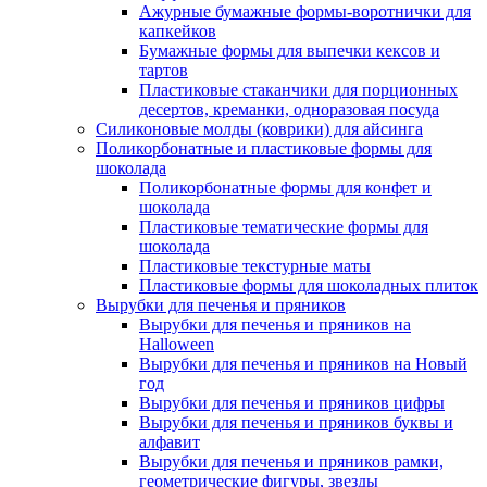
Ажурные бумажные формы-воротнички для
капкейков
Бумажные формы для выпечки кексов и
тартов
Пластиковые стаканчики для порционных
десертов, креманки, одноразовая посуда
Силиконовые молды (коврики) для айсинга
Поликорбонатные и пластиковые формы для
шоколада
Поликорбонатные формы для конфет и
шоколада
Пластиковые тематические формы для
шоколада
Пластиковые текстурные маты
Пластиковые формы для шоколадных плиток
Вырубки для печенья и пряников
Вырубки для печенья и пряников на
Halloween
Вырубки для печенья и пряников на Новый
год
Вырубки для печенья и пряников цифры
Вырубки для печенья и пряников буквы и
алфавит
Вырубки для печенья и пряников рамки,
геометрические фигуры, звезды