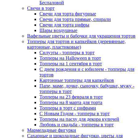
Беспаловой
Свечи в торт
Свечи для торта фигурные
Свечи для торта прямые, спирали
Свечи для торта цифры
Шары воздушные
Вафельные цветы и бабочки для украшения тортов
Топперы для тортов и капкейков (деревянные,
картонные, пластиковые)
Силуэты - топперы в торт
Топперы на Halloween в торт
Топперы на 1 сентября в торт
С днем рождения и с юбилеем - топперы для
тортов
Картонные топперы для капкейков
Папе, маме, дочке, сыночку, бабушке, мужу -
топперы в торт
Топперы на 23 февраля в торт
Топперы на 8 марта для торта
Топперы в торт с цифрами
С Новым Годом - топперы в торт
Топперы на пасху для декора куличей
Любовь и свадьба - топперы в торт
Мармеладные фигурки
Сахарные и шоколадные фигурки, цветы для