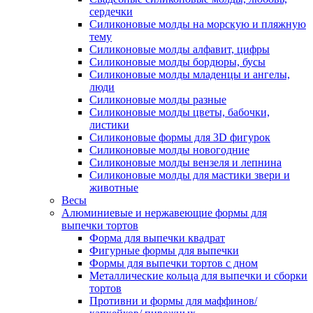
сердечки
Силиконовые молды на морскую и пляжную
тему
Силиконовые молды алфавит, цифры
Силиконовые молды бордюры, бусы
Силиконовые молды младенцы и ангелы,
люди
Силиконовые молды разные
Силиконовые молды цветы, бабочки,
листики
Силиконовые формы для 3D фигурок
Силиконовые молды новогодние
Силиконовые молды вензеля и лепнина
Силиконовые молды для мастики звери и
животные
Весы
Алюминиевые и нержавеющие формы для
выпечки тортов
Форма для выпечки квадрат
Фигурные формы для выпечки
Формы для выпечки тортов с дном
Металлические кольца для выпечки и сборки
тортов
Противни и формы для маффинов/