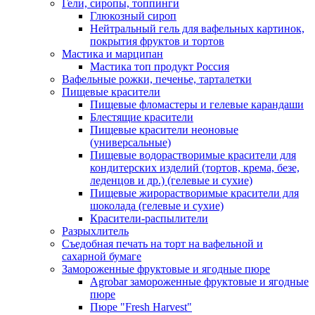
Гели, сиропы, топпинги
Глюкозный сироп
Нейтральный гель для вафельных картинок,
покрытия фруктов и тортов
Мастика и марципан
Мастика топ продукт Россия
Вафельные рожки, печенье, тарталетки
Пищевые красители
Пищевые фломастеры и гелевые карандаши
Блестящие красители
Пищевые красители неоновые
(универсальные)
Пищевые водорастворимые красители для
кондитерских изделий (тортов, крема, безе,
леденцов и др.) (гелевые и сухие)
Пищевые жирорастворимые красители для
шоколада (гелевые и сухие)
Красители-распылители
Разрыхлитель
Съедобная печать на торт на вафельной и
сахарной бумаге
Замороженные фруктовые и ягодные пюре
Agrobar замороженные фруктовые и ягодные
пюре
Пюре "Fresh Harvest"