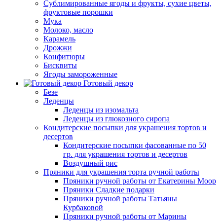
Сублимированные ягоды и фрукты, сухие цветы,
фруктовые порошки
Мука
Молоко, масло
Карамель
Дрожжи
Конфитюры
Бисквиты
Ягоды замороженные
Готовый декор
Безе
Леденцы
Леденцы из изомальта
Леденцы из глюкозного сиропа
Кондитерские посыпки для украшения тортов и
десертов
Кондитерские посыпки фасованные по 50
гр. для украшения тортов и десертов
Воздушный рис
Пряники для украшения торта ручной работы
Пряники ручной работы от Екатерины Моор
Пряники Сладкие подарки
Пряники ручной работы Татьяны
Курбаковой
Пряники ручной работы от Марины