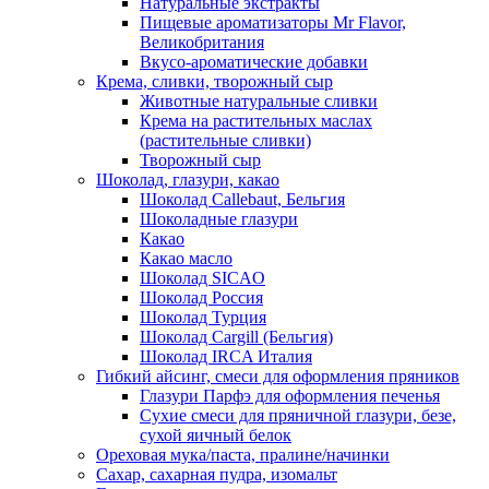
Натуральные экстракты
Пищевые ароматизаторы Mr Flavor,
Великобритания
Вкусо-ароматические добавки
Крема, сливки, творожный сыр
Животные натуральные сливки
Крема на растительных маслах
(растительные сливки)
Творожный сыр
Шоколад, глазури, какао
Шоколад Callebaut, Бельгия
Шоколадные глазури
Какао
Какао масло
Шоколад SICAO
Шоколад Россия
Шоколад Турция
Шоколад Cargill (Бельгия)
Шоколад IRCA Италия
Гибкий айсинг, смеси для оформления пряников
Глазури Парфэ для оформления печенья
Сухие смеси для пряничной глазури, безе,
сухой яичный белок
Ореховая мука/паста, пралине/начинки
Сахар, сахарная пудра, изомальт