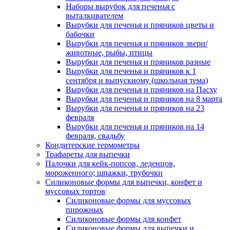
Наборы вырубок для печенья с
выталкивателем
Вырубки для печенья и пряников цветы и
бабочки
Вырубки для печенья и пряников звери/
животные, рыбы, птицы
Вырубки для печенья и пряников разные
Вырубки для печенья и пряников к 1
сентября и выпускному (школьная тема)
Вырубки для печенья и пряников на Пасху
Вырубки для печенья и пряников на 8 марта
Вырубки для печенья и пряников на 23
февраля
Вырубки для печенья и пряников на 14
февраля, свадьбу
Кондитерские термометры
Трафареты для выпечки
Палочки для кейк-попсов, леденцов,
мороженного; шпажки, трубочки
Силиконовые формы для выпечки, конфет и
муссовых тортов
Силиконовые формы для муссовых
пирожных
Силиконовые формы для конфет
Силиконовые формы для выпечки и