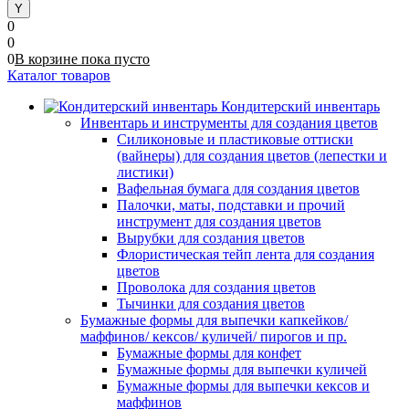
0
0
0
В корзине
пока
пусто
Каталог товаров
Кондитерский инвентарь
Инвентарь и инструменты для создания цветов
Силиконовые и пластиковые оттиски
(вайнеры) для создания цветов (лепестки и
листики)
Вафельная бумага для создания цветов
Палочки, маты, подставки и прочий
инструмент для создания цветов
Вырубки для создания цветов
Флористическая тейп лента для создания
цветов
Проволока для создания цветов
Тычинки для создания цветов
Бумажные формы для выпечки капкейков/
маффинов/ кексов/ куличей/ пирогов и пр.
Бумажные формы для конфет
Бумажные формы для выпечки куличей
Бумажные формы для выпечки кексов и
маффинов