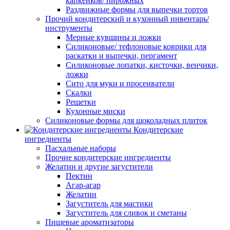
капкейков/ пирожных
Раздвижные формы для выпечки тортов
Прочий кондитерский и кухонный инвентарь/
инструменты
Мерные кувшины и ложки
Силиконовые/ тефлоновые коврики для
раскатки и выпечки, пергамент
Силиконовые лопатки, кисточки, венчики,
ложки
Сито для муки и просеиватели
Скалки
Решетки
Кухонные миски
Силиконовые формы для шоколадных плиток
Кондитерские
ингредиенты
Пасхальные наборы
Прочие кондитерские ингредиенты
Желатин и другие загустители
Пектин
Агар-агар
Желатин
Загуститель для мастики
Загуститель для сливок и сметаны
Пищевые ароматизаторы