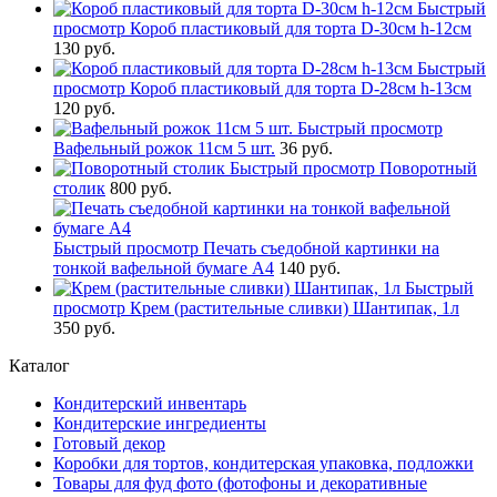
Быстрый
просмотр
Короб пластиковый для торта D-30см h-12см
130 руб.
Быстрый
просмотр
Короб пластиковый для торта D-28см h-13см
120 руб.
Быстрый просмотр
Вафельный рожок 11см 5 шт.
36 руб.
Быстрый просмотр
Поворотный
столик
800 руб.
Быстрый просмотр
Печать съедобной картинки на
тонкой вафельной бумаге А4
140 руб.
Быстрый
просмотр
Крем (растительные сливки) Шантипак, 1л
350 руб.
Каталог
Кондитерский инвентарь
Кондитерские ингредиенты
Готовый декор
Коробки для тортов, кондитерская упаковка, подложки
Товары для фуд фото (фотофоны и декоративные