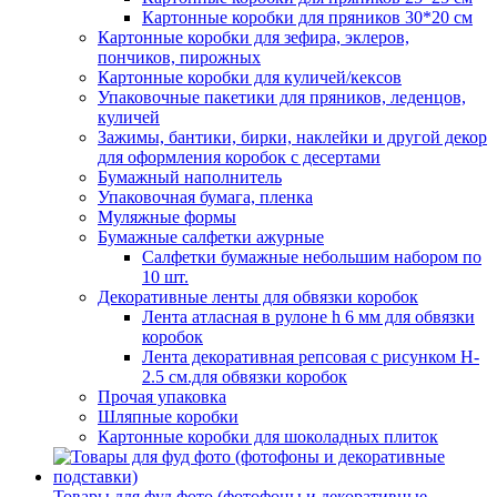
Картонные коробки для пряников 30*20 см
Картонные коробки для зефира, эклеров,
пончиков, пирожных
Картонные коробки для куличей/кексов
Упаковочные пакетики для пряников, леденцов,
куличей
Зажимы, бантики, бирки, наклейки и другой декор
для оформления коробок с десертами
Бумажный наполнитель
Упаковочная бумага, пленка
Муляжные формы
Бумажные салфетки ажурные
Салфетки бумажные небольшим набором по
10 шт.
Декоративные ленты для обвязки коробок
Лента атласная в рулоне h 6 мм для обвязки
коробок
Лента декоративная репсовая с рисунком H-
2.5 см.для обвязки коробок
Прочая упаковка
Шляпные коробки
Картонные коробки для шоколадных плиток
Товары для фуд фото (фотофоны и декоративные