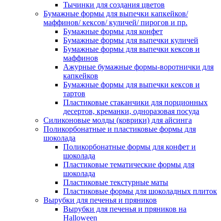
Тычинки для создания цветов
Бумажные формы для выпечки капкейков/
маффинов/ кексов/ куличей/ пирогов и пр.
Бумажные формы для конфет
Бумажные формы для выпечки куличей
Бумажные формы для выпечки кексов и
маффинов
Ажурные бумажные формы-воротнички для
капкейков
Бумажные формы для выпечки кексов и
тартов
Пластиковые стаканчики для порционных
десертов, креманки, одноразовая посуда
Силиконовые молды (коврики) для айсинга
Поликорбонатные и пластиковые формы для
шоколада
Поликорбонатные формы для конфет и
шоколада
Пластиковые тематические формы для
шоколада
Пластиковые текстурные маты
Пластиковые формы для шоколадных плиток
Вырубки для печенья и пряников
Вырубки для печенья и пряников на
Halloween