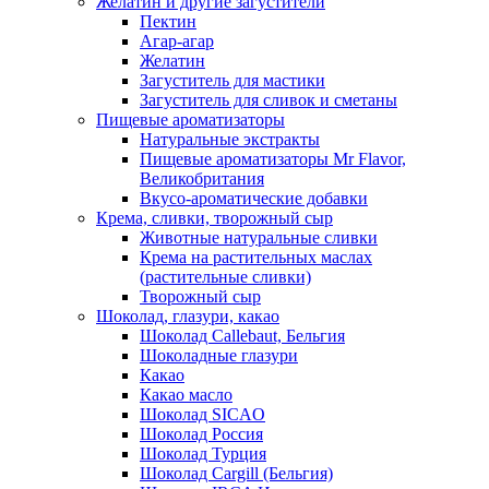
Желатин и другие загустители
Пектин
Агар-агар
Желатин
Загуститель для мастики
Загуститель для сливок и сметаны
Пищевые ароматизаторы
Натуральные экстракты
Пищевые ароматизаторы Mr Flavor,
Великобритания
Вкусо-ароматические добавки
Крема, сливки, творожный сыр
Животные натуральные сливки
Крема на растительных маслах
(растительные сливки)
Творожный сыр
Шоколад, глазури, какао
Шоколад Callebaut, Бельгия
Шоколадные глазури
Какао
Какао масло
Шоколад SICAO
Шоколад Россия
Шоколад Турция
Шоколад Cargill (Бельгия)