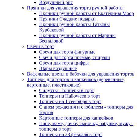
Воздушный рис
Пряники для украшения торта ручной работы
Пряники ручной работы от Екатерины Моор
Пряники Сладкие подарки
Пряники ручной работы Татьяны
Курбаковой
Пряники ручной работы от Марины
Беспаловой
Свечи в торт
Свечи для торта фигурные
Свечи для торта прямые, спирали
Свечи для торта цифры
Шары воздушные
Вафельные цветы и бабочки для украшения тортов
Топперы для тортов и капкейков (деревянные,
картонные, пластиковые)
Силуэты - топперы в торт
Топперы на Halloween в торт
Топперы на 1 сентября в торт
С днем рождения и с юбилеем - топперы для
тортов
Картонные топперы для капкейков
Папе, маме, дочке, сыночку, бабушке, мужу -
топперы в торт
Топперы на 23 февраля в торт