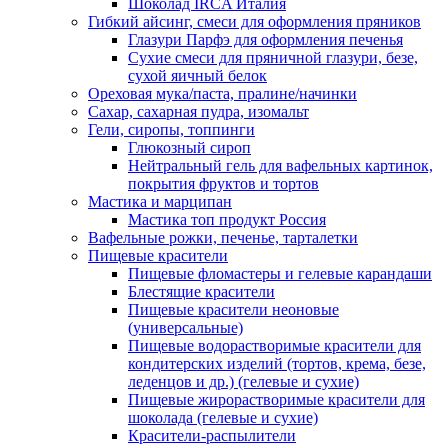
Шоколад IRCA Италия
Гибкий айсинг, смеси для оформления пряников
Глазури Парфэ для оформления печенья
Сухие смеси для пряничной глазури, безе,
сухой яичный белок
Ореховая мука/паста, пралине/начинки
Сахар, сахарная пудра, изомальт
Гели, сиропы, топпинги
Глюкозный сироп
Нейтральный гель для вафельных картинок,
покрытия фруктов и тортов
Мастика и марципан
Мастика топ продукт Россия
Вафельные рожки, печенье, тарталетки
Пищевые красители
Пищевые фломастеры и гелевые карандаши
Блестящие красители
Пищевые красители неоновые
(универсальные)
Пищевые водорастворимые красители для
кондитерских изделий (тортов, крема, безе,
леденцов и др.) (гелевые и сухие)
Пищевые жирорастворимые красители для
шоколада (гелевые и сухие)
Красители-распылители