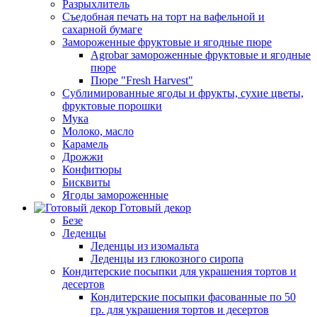
Разрыхлитель
Съедобная печать на торт на вафельной и
сахарной бумаге
Замороженные фруктовые и ягодные пюре
Agrobar замороженные фруктовые и ягодные
пюре
Пюре "Fresh Harvest"
Сублимированные ягоды и фрукты, сухие цветы,
фруктовые порошки
Мука
Молоко, масло
Карамель
Дрожжи
Конфитюры
Бисквиты
Ягоды замороженные
Готовый декор
Безе
Леденцы
Леденцы из изомальта
Леденцы из глюкозного сиропа
Кондитерские посыпки для украшения тортов и
десертов
Кондитерские посыпки фасованные по 50
гр. для украшения тортов и десертов