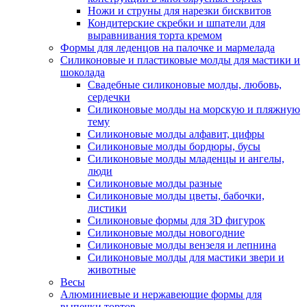
Ножи и струны для нарезки бисквитов
Кондитерские скребки и шпатели для
выравнивания торта кремом
Формы для леденцов на палочке и мармелада
Силиконовые и пластиковые молды для мастики и
шоколада
Свадебные силиконовые молды, любовь,
сердечки
Силиконовые молды на морскую и пляжную
тему
Силиконовые молды алфавит, цифры
Силиконовые молды бордюры, бусы
Силиконовые молды младенцы и ангелы,
люди
Силиконовые молды разные
Силиконовые молды цветы, бабочки,
листики
Силиконовые формы для 3D фигурок
Силиконовые молды новогодние
Силиконовые молды вензеля и лепнина
Силиконовые молды для мастики звери и
животные
Весы
Алюминиевые и нержавеющие формы для
выпечки тортов