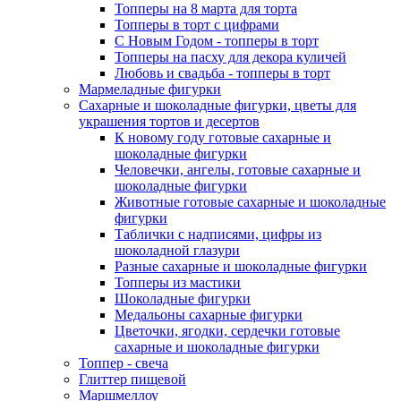
Топперы на 8 марта для торта
Топперы в торт с цифрами
С Новым Годом - топперы в торт
Топперы на пасху для декора куличей
Любовь и свадьба - топперы в торт
Мармеладные фигурки
Сахарные и шоколадные фигурки, цветы для
украшения тортов и десертов
К новому году готовые сахарные и
шоколадные фигурки
Человечки, ангелы, готовые сахарные и
шоколадные фигурки
Животные готовые сахарные и шоколадные
фигурки
Таблички с надписями, цифры из
шоколадной глазури
Разные сахарные и шоколадные фигурки
Топперы из мастики
Шоколадные фигурки
Медальоны сахарные фигурки
Цветочки, ягодки, сердечки готовые
сахарные и шоколадные фигурки
Топпер - свеча
Глиттер пищевой
Маршмеллоу