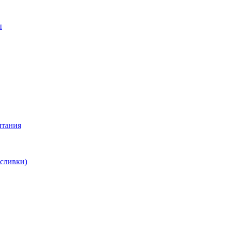
ы
итания
 сливки)