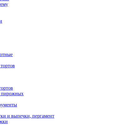
тему
и
вотные
тортов
тортов
/ пирожных
трументы
ки и выпечки, пергамент
ожки