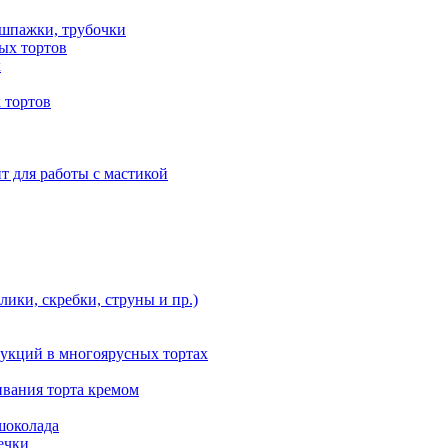
 шпажки, трубочки
ых тортов
х
 тортов
т для работы с мастикой
ики, скребки, струны и пр.)
укций в многоярусных тортах
ивания торта кремом
шоколада
ечки