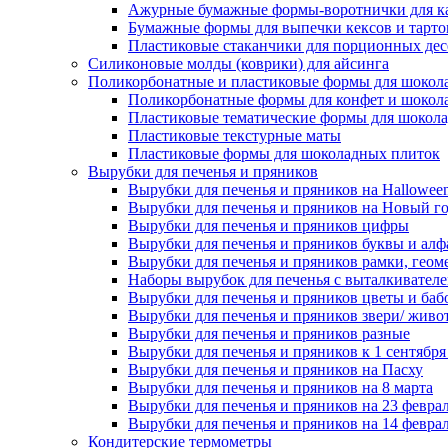
Ажурные бумажные формы-воротнички для к
Бумажные формы для выпечки кексов и тарто
Пластиковые стаканчики для порционных десе
Силиконовые молды (коврики) для айсинга
Поликорбонатные и пластиковые формы для шокол
Поликорбонатные формы для конфет и шокол
Пластиковые тематические формы для шокола
Пластиковые текстурные маты
Пластиковые формы для шоколадных плиток
Вырубки для печенья и пряников
Вырубки для печенья и пряников на Hallowee
Вырубки для печенья и пряников на Новый г
Вырубки для печенья и пряников цифры
Вырубки для печенья и пряников буквы и алф
Вырубки для печенья и пряников рамки, геом
Наборы вырубок для печенья с выталкивател
Вырубки для печенья и пряников цветы и баб
Вырубки для печенья и пряников звери/ живо
Вырубки для печенья и пряников разные
Вырубки для печенья и пряников к 1 сентября
Вырубки для печенья и пряников на Пасху
Вырубки для печенья и пряников на 8 марта
Вырубки для печенья и пряников на 23 февра
Вырубки для печенья и пряников на 14 феврал
Кондитерские термометры