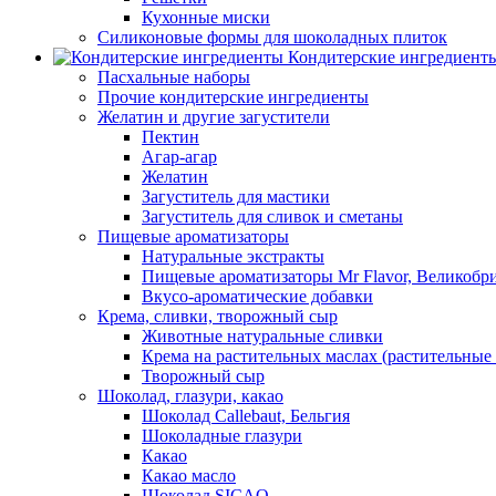
Кухонные миски
Силиконовые формы для шоколадных плиток
Кондитерские ингредиент
Пасхальные наборы
Прочие кондитерские ингредиенты
Желатин и другие загустители
Пектин
Агар-агар
Желатин
Загуститель для мастики
Загуститель для сливок и сметаны
Пищевые ароматизаторы
Натуральные экстракты
Пищевые ароматизаторы Mr Flavor, Великобр
Вкусо-ароматические добавки
Крема, сливки, творожный сыр
Животные натуральные сливки
Крема на растительных маслах (растительные
Творожный сыр
Шоколад, глазури, какао
Шоколад Callebaut, Бельгия
Шоколадные глазури
Какао
Какао масло
Шоколад SICAO