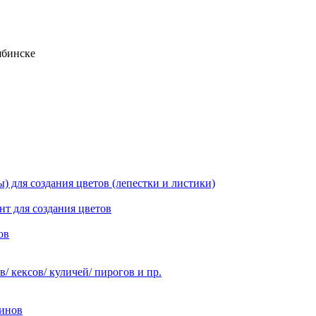
ябинске
 для создания цветов (лепестки и листики)
нт для создания цветов
ов
 кексов/ куличей/ пирогов и пр.
инов