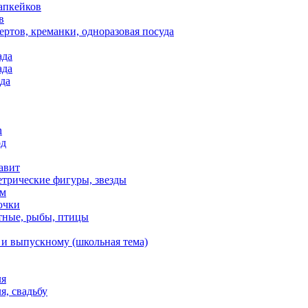
апкейков
в
ртов, креманки, одноразовая посуда
ада
ада
да
n
од
авит
етрические фигуры, звезды
ем
очки
тные, рыбы, птицы
 и выпускному (школьная тема)
ля
я, свадьбу