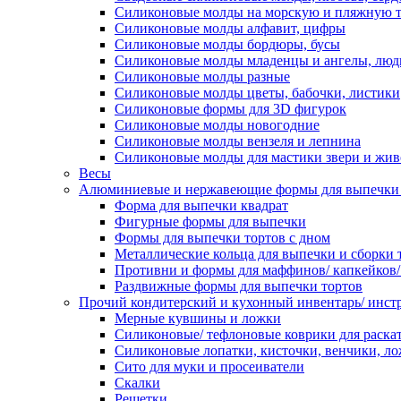
Силиконовые молды на морскую и пляжную 
Силиконовые молды алфавит, цифры
Силиконовые молды бордюры, бусы
Силиконовые молды младенцы и ангелы, люд
Силиконовые молды разные
Силиконовые молды цветы, бабочки, листики
Силиконовые формы для 3D фигурок
Силиконовые молды новогодние
Силиконовые молды вензеля и лепнина
Силиконовые молды для мастики звери и жи
Весы
Алюминиевые и нержавеющие формы для выпечки 
Форма для выпечки квадрат
Фигурные формы для выпечки
Формы для выпечки тортов с дном
Металлические кольца для выпечки и сборки 
Противни и формы для маффинов/ капкейков
Раздвижные формы для выпечки тортов
Прочий кондитерский и кухонный инвентарь/ инс
Мерные кувшины и ложки
Силиконовые/ тефлоновые коврики для раскат
Силиконовые лопатки, кисточки, венчики, л
Сито для муки и просеиватели
Скалки
Решетки