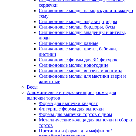
сердечки
Силиконовые молды на морскую и пляжную
тему
Силиконовые молды алфавит, цифры
Силиконовые молды бордюры, бусы
Силиконовые молды младенцы и ангелы,
люди
Силиконовые молды разные
Силиконовые молды цветы, бабочки,
листики
Силиконовые формы для 3D фигурок
Силиконовые молды новогодние
Силиконовые молды вензеля и лепнина
Силиконовые молды для мастики звери и
животные
Весы
Алюминиевые и нержавеющие формы для
выпечки тортов
Форма для выпечки квадрат
Фигурные формы для выпечки
Формы для выпечки тортов с дном
Металлические кольца для выпечки и сборки
тортов
Противни и формы для маффинов/