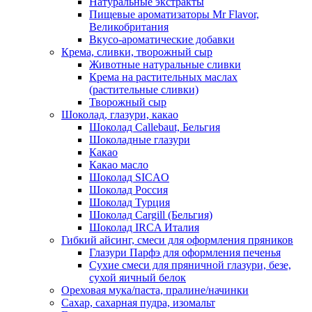
Натуральные экстракты
Пищевые ароматизаторы Mr Flavor,
Великобритания
Вкусо-ароматические добавки
Крема, сливки, творожный сыр
Животные натуральные сливки
Крема на растительных маслах
(растительные сливки)
Творожный сыр
Шоколад, глазури, какао
Шоколад Callebaut, Бельгия
Шоколадные глазури
Какао
Какао масло
Шоколад SICAO
Шоколад Россия
Шоколад Турция
Шоколад Cargill (Бельгия)
Шоколад IRCA Италия
Гибкий айсинг, смеси для оформления пряников
Глазури Парфэ для оформления печенья
Сухие смеси для пряничной глазури, безе,
сухой яичный белок
Ореховая мука/паста, пралине/начинки
Сахар, сахарная пудра, изомальт