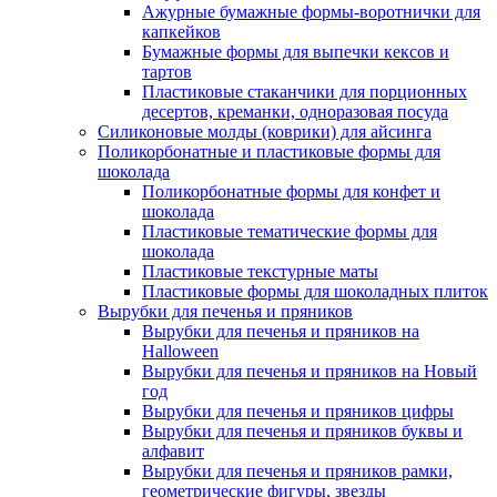
Ажурные бумажные формы-воротнички для
капкейков
Бумажные формы для выпечки кексов и
тартов
Пластиковые стаканчики для порционных
десертов, креманки, одноразовая посуда
Силиконовые молды (коврики) для айсинга
Поликорбонатные и пластиковые формы для
шоколада
Поликорбонатные формы для конфет и
шоколада
Пластиковые тематические формы для
шоколада
Пластиковые текстурные маты
Пластиковые формы для шоколадных плиток
Вырубки для печенья и пряников
Вырубки для печенья и пряников на
Halloween
Вырубки для печенья и пряников на Новый
год
Вырубки для печенья и пряников цифры
Вырубки для печенья и пряников буквы и
алфавит
Вырубки для печенья и пряников рамки,
геометрические фигуры, звезды