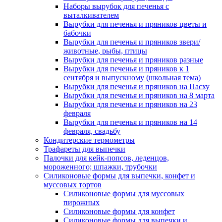
Наборы вырубок для печенья с
выталкивателем
Вырубки для печенья и пряников цветы и
бабочки
Вырубки для печенья и пряников звери/
животные, рыбы, птицы
Вырубки для печенья и пряников разные
Вырубки для печенья и пряников к 1
сентября и выпускному (школьная тема)
Вырубки для печенья и пряников на Пасху
Вырубки для печенья и пряников на 8 марта
Вырубки для печенья и пряников на 23
февраля
Вырубки для печенья и пряников на 14
февраля, свадьбу
Кондитерские термометры
Трафареты для выпечки
Палочки для кейк-попсов, леденцов,
мороженного; шпажки, трубочки
Силиконовые формы для выпечки, конфет и
муссовых тортов
Силиконовые формы для муссовых
пирожных
Силиконовые формы для конфет
Силиконовые формы для выпечки и