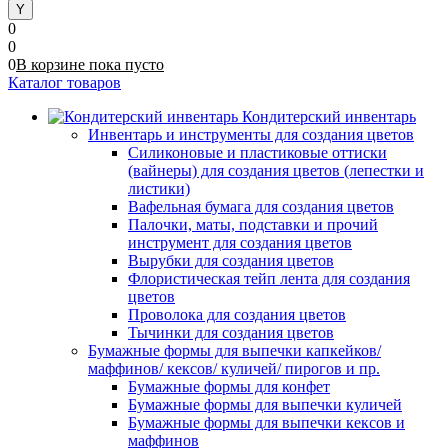
0
0
0
В корзине
пока
пусто
Каталог товаров
Кондитерский инвентарь
Инвентарь и инструменты для создания цветов
Силиконовые и пластиковые оттиски
(вайнеры) для создания цветов (лепестки и
листики)
Вафельная бумага для создания цветов
Палочки, маты, подставки и прочий
инструмент для создания цветов
Вырубки для создания цветов
Флористическая тейп лента для создания
цветов
Проволока для создания цветов
Тычинки для создания цветов
Бумажные формы для выпечки капкейков/
маффинов/ кексов/ куличей/ пирогов и пр.
Бумажные формы для конфет
Бумажные формы для выпечки куличей
Бумажные формы для выпечки кексов и
маффинов