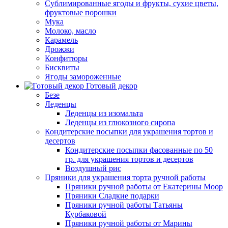
Сублимированные ягоды и фрукты, сухие цветы,
фруктовые порошки
Мука
Молоко, масло
Карамель
Дрожжи
Конфитюры
Бисквиты
Ягоды замороженные
Готовый декор
Безе
Леденцы
Леденцы из изомальта
Леденцы из глюкозного сиропа
Кондитерские посыпки для украшения тортов и
десертов
Кондитерские посыпки фасованные по 50
гр. для украшения тортов и десертов
Воздушный рис
Пряники для украшения торта ручной работы
Пряники ручной работы от Екатерины Моор
Пряники Сладкие подарки
Пряники ручной работы Татьяны
Курбаковой
Пряники ручной работы от Марины