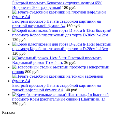
Быстрый просмотр
Кокосовая стружка медиум 65%
Индонезия 200 гр.(крупная)
180 руб.
Быстрый просмотр
Печать съедобной картинки на
плотной вафельной бумаге А4
160 руб.
Быстрый
просмотр
Короб пластиковый для торта D-30см h-12см
130 руб.
Быстрый
просмотр
Короб пластиковый для торта D-28см h-13см
120 руб.
Быстрый просмотр
Вафельный рожок 11см 5 шт.
36 руб.
Быстрый просмотр
Поворотный
столик
800 руб.
Быстрый просмотр
Печать съедобной картинки на
тонкой вафельной бумаге А4
140 руб.
Быстрый
просмотр
Крем (растительные сливки) Шантипак, 1л
350 руб.
Каталог