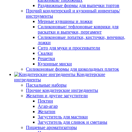
капкейков/ пирожных
Раздвижные формы для выпечки тортов
Прочий кондитерский и кухонный инвентарь/
инструменты
Мерные кувшины и ложки
Силиконовые/ тефлоновые коврики для
раскатки и выпечки, пергамент
Силиконовые лопатки, кисточки, венчики,
ложки
Сито для муки и просеиватели
Скалки
Решетки
Кухонные миски
Силиконовые формы для шоколадных плиток
Кондитерские
ингредиенты
Пасхальные наборы
Прочие кондитерские ингредиенты
Желатин и другие загустители
Пектин
Агар-агар
Желатин
Загуститель для мастики
Загуститель для сливок и сметаны
Пищевые ароматизаторы