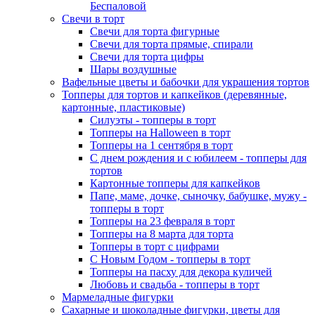
Беспаловой
Свечи в торт
Свечи для торта фигурные
Свечи для торта прямые, спирали
Свечи для торта цифры
Шары воздушные
Вафельные цветы и бабочки для украшения тортов
Топперы для тортов и капкейков (деревянные,
картонные, пластиковые)
Силуэты - топперы в торт
Топперы на Halloween в торт
Топперы на 1 сентября в торт
С днем рождения и с юбилеем - топперы для
тортов
Картонные топперы для капкейков
Папе, маме, дочке, сыночку, бабушке, мужу -
топперы в торт
Топперы на 23 февраля в торт
Топперы на 8 марта для торта
Топперы в торт с цифрами
С Новым Годом - топперы в торт
Топперы на пасху для декора куличей
Любовь и свадьба - топперы в торт
Мармеладные фигурки
Сахарные и шоколадные фигурки, цветы для