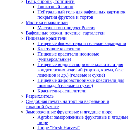
Гели, сиропы, топпинги
Глюкозный сироп
Нейтральный гель для вафельных картинок,
покрытия фруктов и тортов
Мастика и марципан
Мастика топ продукт Россия
Вафельные рожки, печенье, тарталетки
Пищевые красители
Пищевые фломастеры и гелевые карандаши
Блестящие красители
Пищевые красители неоновые
(универсальные)
Пищевые водорастворимые красители для
кондитерских изделий (тортов, крема, безе,
леденцов и др.) (гелевые и сухие)
Пищевые жирорастворимые красители для
шоколада (гелевые и сухие)
Красители-распылители
Разрыхлитель
Съедобная печать на торт на вафельной и
сахарной бумаге
Замороженные фруктовые и ягодные пюре
Agrobar замороженные фруктовые и ягодные
пюре
Пюре "Fresh Harvest"