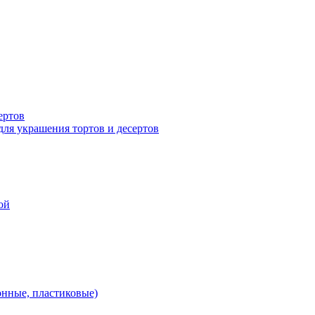
ертов
для украшения тортов и десертов
ой
онные, пластиковые)