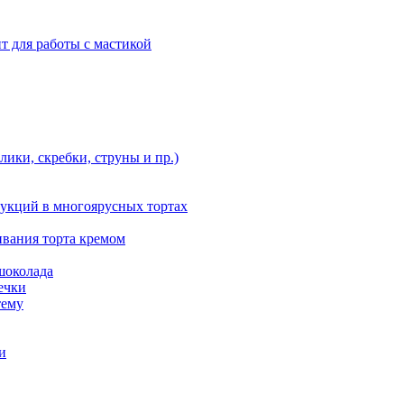
т для работы с мастикой
ики, скребки, струны и пр.)
укций в многоярусных тортах
ивания торта кремом
шоколада
ечки
тему
и