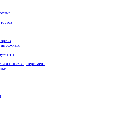
вотные
тортов
тортов
/ пирожных
трументы
ки и выпечки, пергамент
ожки
ы