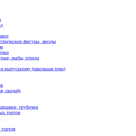
n
од
авит
етрические фигуры, звезды
ем
очки
тные, рыбы, птицы
 и выпускному (школьная тема)
ля
я, свадьбу
 шпажки, трубочки
ых тортов
х
 тортов