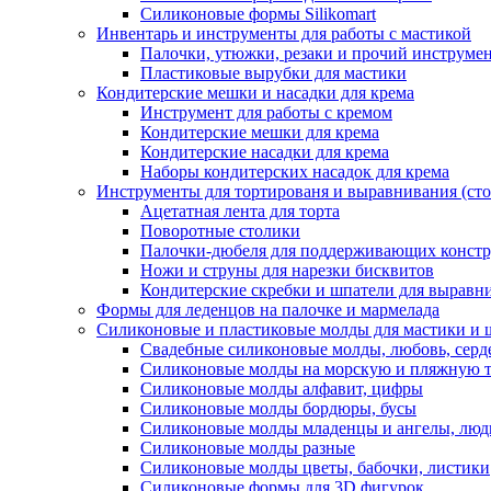
Силиконовые формы Silikomart
Инвентарь и инструменты для работы с мастикой
Палочки, утюжки, резаки и прочий инструмен
Пластиковые вырубки для мастики
Кондитерские мешки и насадки для крема
Инструмент для работы с кремом
Кондитерские мешки для крема
Кондитерские насадки для крема
Наборы кондитерских насадок для крема
Инструменты для тортированя и выравнивания (стол
Ацетатная лента для торта
Поворотные столики
Палочки-дюбеля для поддерживающих констр
Ножи и струны для нарезки бисквитов
Кондитерские скребки и шпатели для выравн
Формы для леденцов на палочке и мармелада
Силиконовые и пластиковые молды для мастики и 
Свадебные силиконовые молды, любовь, серд
Силиконовые молды на морскую и пляжную 
Силиконовые молды алфавит, цифры
Силиконовые молды бордюры, бусы
Силиконовые молды младенцы и ангелы, люд
Силиконовые молды разные
Силиконовые молды цветы, бабочки, листики
Силиконовые формы для 3D фигурок