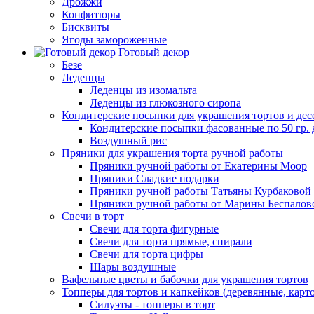
Дрожжи
Конфитюры
Бисквиты
Ягоды замороженные
Готовый декор
Безе
Леденцы
Леденцы из изомальта
Леденцы из глюкозного сиропа
Кондитерские посыпки для украшения тортов и дес
Кондитерские посыпки фасованные по 50 гр. 
Воздушный рис
Пряники для украшения торта ручной работы
Пряники ручной работы от Екатерины Моор
Пряники Сладкие подарки
Пряники ручной работы Татьяны Курбаковой
Пряники ручной работы от Марины Беспалов
Свечи в торт
Свечи для торта фигурные
Свечи для торта прямые, спирали
Свечи для торта цифры
Шары воздушные
Вафельные цветы и бабочки для украшения тортов
Топперы для тортов и капкейков (деревянные, карт
Силуэты - топперы в торт