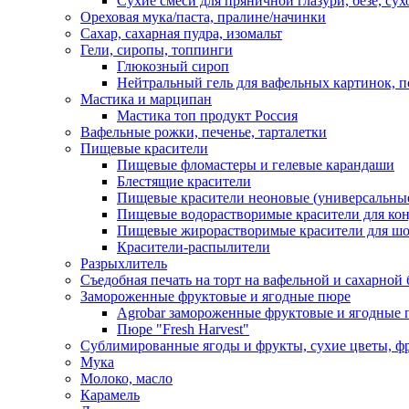
Сухие смеси для пряничной глазури, безе, су
Ореховая мука/паста, пралине/начинки
Сахар, сахарная пудра, изомальт
Гели, сиропы, топпинги
Глюкозный сироп
Нейтральный гель для вафельных картинок, п
Мастика и марципан
Мастика топ продукт Россия
Вафельные рожки, печенье, тарталетки
Пищевые красители
Пищевые фломастеры и гелевые карандаши
Блестящие красители
Пищевые красители неоновые (универсальны
Пищевые водорастворимые красители для конди
Пищевые жирорастворимые красители для шок
Красители-распылители
Разрыхлитель
Съедобная печать на торт на вафельной и сахарной 
Замороженные фруктовые и ягодные пюре
Agrobar замороженные фруктовые и ягодные 
Пюре "Fresh Harvest"
Сублимированные ягоды и фрукты, сухие цветы, 
Мука
Молоко, масло
Карамель