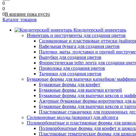
0
0
0
В корзине
пока
пусто
Каталог товаров
Кондитерский инвентарь
Инвентарь и инструменты для создания цветов
Силиконовые и пластиковые оттиски (вайнеры)
Вафельная бумага для создания цветов
Палочки, маты, подставки и прочий инструме
Вырубки для создания цветов
Флористическая тейп лента для создания цвет
Проволока для создания цветов
Тычинки для создания цветов
Бумажные формы для выпечки капкейков/ маффинов/
Бумажные формы для конфет
Бумажные формы для выпечки куличей
Бумажные формы для выпечки кексов и мафф
Ажурные бумажные формы-воротнички для к
Бумажные формы для выпечки кексов и тарто
Пластиковые стаканчики для порционных десе
Силиконовые молды (коврики) для айсинга
Поликорбонатные и пластиковые формы для шокол
Поликорбонатные формы для конфет и шокол
Пластиковые тематические формы для шокола