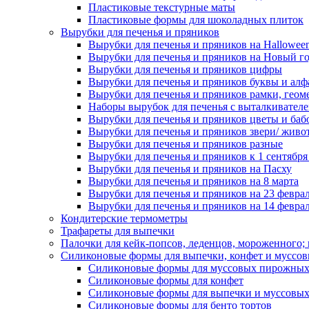
Пластиковые текстурные маты
Пластиковые формы для шоколадных плиток
Вырубки для печенья и пряников
Вырубки для печенья и пряников на Hallowee
Вырубки для печенья и пряников на Новый г
Вырубки для печенья и пряников цифры
Вырубки для печенья и пряников буквы и алф
Вырубки для печенья и пряников рамки, геом
Наборы вырубок для печенья с выталкивател
Вырубки для печенья и пряников цветы и баб
Вырубки для печенья и пряников звери/ живо
Вырубки для печенья и пряников разные
Вырубки для печенья и пряников к 1 сентября
Вырубки для печенья и пряников на Пасху
Вырубки для печенья и пряников на 8 марта
Вырубки для печенья и пряников на 23 февра
Вырубки для печенья и пряников на 14 феврал
Кондитерские термометры
Трафареты для выпечки
Палочки для кейк-попсов, леденцов, мороженного;
Силиконовые формы для выпечки, конфет и муссов
Силиконовые формы для муссовых пирожны
Силиконовые формы для конфет
Силиконовые формы для выпечки и муссовых
Силиконовые формы для бенто тортов