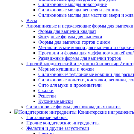
Силиконовые молды новогодние
Силиконовые молды вензеля и лепнина
Силиконовые молды для мастики звери и жи
Весы
Алюминиевые и нержавеющие формы для выпечки 
Форма для выпечки квадрат
Фигурные формы для выпечки
Формы для выпечки тортов с дном
Металлические кольца для выпечки и сборки 
Противни и формы для маффинов/ капкейков
Раздвижные формы для выпечки тортов
Прочий кондитерский и кухонный инвентарь/ инс
Мерные кувшины и ложки
Силиконовые/ тефлоновые коврики для раскат
Силиконовые лопатки, кисточки, венчики, л
Сито для муки и просеиватели
Скалки
Решетки
Кухонные миски
Силиконовые формы для шоколадных плиток
Кондитерские ингредиент
Пасхальные наборы
Прочие кондитерские ингредиенты
Желатин и другие загустители
Пектин