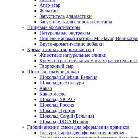
Агар-агар
Желатин
Загуститель для мастики
Загуститель для сливок и сметаны
Пищевые ароматизаторы
Натуральные экстракты
Пищевые ароматизаторы Mr Flavor, Великобр
Вкусо-ароматические добавки
Крема, сливки, творожный сыр
Животные натуральные сливки
Крема на растительных маслах (растительные
Творожный сыр
Шоколад, глазури, какао
Шоколад Callebaut, Бельгия
Шоколадные глазури
Какао
Какао масло
Шоколад SICAO
Шоколад Россия
Шоколад Турция
Шоколад Cargill (Бельгия)
Шоколад IRCA Италия
Гибкий айсинг, смеси для оформления пряников
Глазури Парфэ для оформления печенья