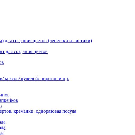
 для создания цветов (лепестки и листики)
нт для создания цветов
ов
 кексов/ куличей/ пирогов и пр.
инов
апкейков
в
ртов, креманки, одноразовая посуда
ада
ада
да