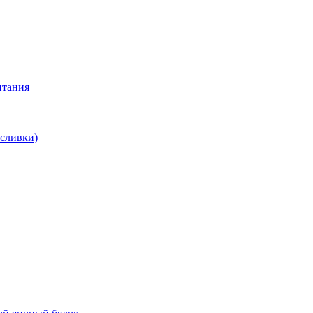
итания
 сливки)