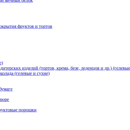
хой яичный белок
окрытия фруктов и тортов
е)
терских изделий (тортов, крема, безе, леденцов и др.) (гелевые
олада (гелевые и сухие)
бумаге
пюре
фруктовые порошки