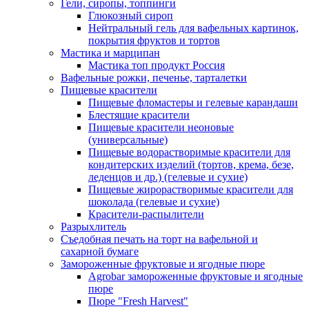
Гели, сиропы, топпинги
Глюкозный сироп
Нейтральный гель для вафельных картинок,
покрытия фруктов и тортов
Мастика и марципан
Мастика топ продукт Россия
Вафельные рожки, печенье, тарталетки
Пищевые красители
Пищевые фломастеры и гелевые карандаши
Блестящие красители
Пищевые красители неоновые
(универсальные)
Пищевые водорастворимые красители для
кондитерских изделий (тортов, крема, безе,
леденцов и др.) (гелевые и сухие)
Пищевые жирорастворимые красители для
шоколада (гелевые и сухие)
Красители-распылители
Разрыхлитель
Съедобная печать на торт на вафельной и
сахарной бумаге
Замороженные фруктовые и ягодные пюре
Agrobar замороженные фруктовые и ягодные
пюре
Пюре "Fresh Harvest"