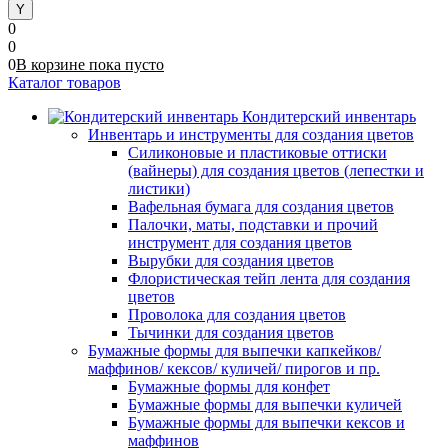
0
0
0
В корзине
пока
пусто
Каталог товаров
Кондитерский инвентарь
Инвентарь и инструменты для создания цветов
Силиконовые и пластиковые оттиски
(вайнеры) для создания цветов (лепестки и
листики)
Вафельная бумага для создания цветов
Палочки, маты, подставки и прочий
инструмент для создания цветов
Вырубки для создания цветов
Флористическая тейп лента для создания
цветов
Проволока для создания цветов
Тычинки для создания цветов
Бумажные формы для выпечки капкейков/
маффинов/ кексов/ куличей/ пирогов и пр.
Бумажные формы для конфет
Бумажные формы для выпечки куличей
Бумажные формы для выпечки кексов и
маффинов