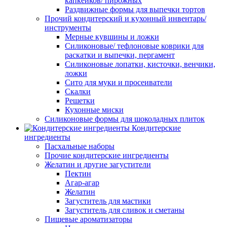
капкейков/ пирожных
Раздвижные формы для выпечки тортов
Прочий кондитерский и кухонный инвентарь/
инструменты
Мерные кувшины и ложки
Силиконовые/ тефлоновые коврики для
раскатки и выпечки, пергамент
Силиконовые лопатки, кисточки, венчики,
ложки
Сито для муки и просеиватели
Скалки
Решетки
Кухонные миски
Силиконовые формы для шоколадных плиток
Кондитерские
ингредиенты
Пасхальные наборы
Прочие кондитерские ингредиенты
Желатин и другие загустители
Пектин
Агар-агар
Желатин
Загуститель для мастики
Загуститель для сливок и сметаны
Пищевые ароматизаторы