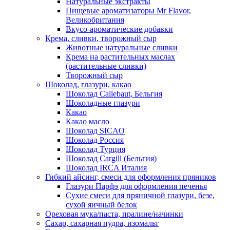
Натуральные экстракты
Пищевые ароматизаторы Mr Flavor,
Великобритания
Вкусо-ароматические добавки
Крема, сливки, творожный сыр
Животные натуральные сливки
Крема на растительных маслах
(растительные сливки)
Творожный сыр
Шоколад, глазури, какао
Шоколад Callebaut, Бельгия
Шоколадные глазури
Какао
Какао масло
Шоколад SICAO
Шоколад Россия
Шоколад Турция
Шоколад Cargill (Бельгия)
Шоколад IRCA Италия
Гибкий айсинг, смеси для оформления пряников
Глазури Парфэ для оформления печенья
Сухие смеси для пряничной глазури, безе,
сухой яичный белок
Ореховая мука/паста, пралине/начинки
Сахар, сахарная пудра, изомальт