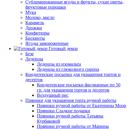
Сублимированные ягоды и фрукты, сухие цветы,
фруктовые порошки
Мука
Молоко, масло
Карамель
Дрожжи
Конфитюры
Бисквиты
Ягоды замороженные
Готовый декор
Безе
Леденцы
Леденцы из изомальта
Леденцы из глюкозного сиропа
Кондитерские посыпки для украшения тортов и
десертов
Кондитерские посыпки фасованные по 50
гр. для украшения тортов и десертов
Воздушный рис
Пряники для украшения торта ручной работы
Пряники ручной работы от Екатерины Моор
Пряники Сладкие подарки
Пряники ручной работы Татьяны
Курбаковой
Пряники ручной работы от Марины