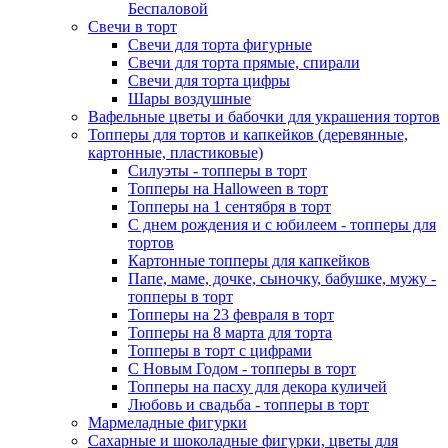
Беспаловой
Свечи в торт
Свечи для торта фигурные
Свечи для торта прямые, спирали
Свечи для торта цифры
Шары воздушные
Вафельные цветы и бабочки для украшения тортов
Топперы для тортов и капкейков (деревянные,
картонные, пластиковые)
Силуэты - топперы в торт
Топперы на Halloween в торт
Топперы на 1 сентября в торт
С днем рождения и с юбилеем - топперы для
тортов
Картонные топперы для капкейков
Папе, маме, дочке, сыночку, бабушке, мужу -
топперы в торт
Топперы на 23 февраля в торт
Топперы на 8 марта для торта
Топперы в торт с цифрами
С Новым Годом - топперы в торт
Топперы на пасху для декора куличей
Любовь и свадьба - топперы в торт
Мармеладные фигурки
Сахарные и шоколадные фигурки, цветы для