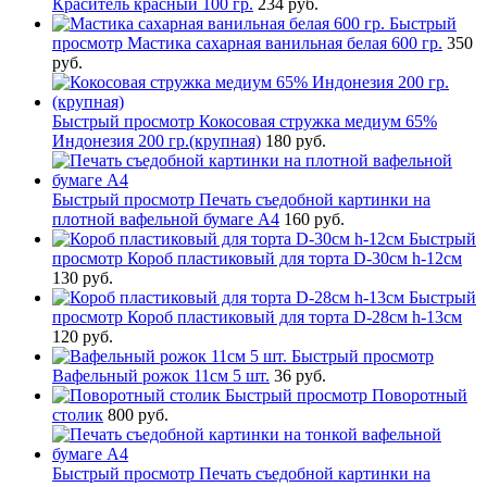
Краситель красный 100 гр.
234 руб.
Быстрый
просмотр
Мастика сахарная ванильная белая 600 гр.
350
руб.
Быстрый просмотр
Кокосовая стружка медиум 65%
Индонезия 200 гр.(крупная)
180 руб.
Быстрый просмотр
Печать съедобной картинки на
плотной вафельной бумаге А4
160 руб.
Быстрый
просмотр
Короб пластиковый для торта D-30см h-12см
130 руб.
Быстрый
просмотр
Короб пластиковый для торта D-28см h-13см
120 руб.
Быстрый просмотр
Вафельный рожок 11см 5 шт.
36 руб.
Быстрый просмотр
Поворотный
столик
800 руб.
Быстрый просмотр
Печать съедобной картинки на