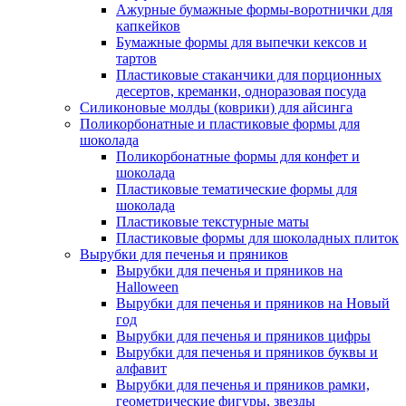
Ажурные бумажные формы-воротнички для
капкейков
Бумажные формы для выпечки кексов и
тартов
Пластиковые стаканчики для порционных
десертов, креманки, одноразовая посуда
Силиконовые молды (коврики) для айсинга
Поликорбонатные и пластиковые формы для
шоколада
Поликорбонатные формы для конфет и
шоколада
Пластиковые тематические формы для
шоколада
Пластиковые текстурные маты
Пластиковые формы для шоколадных плиток
Вырубки для печенья и пряников
Вырубки для печенья и пряников на
Halloween
Вырубки для печенья и пряников на Новый
год
Вырубки для печенья и пряников цифры
Вырубки для печенья и пряников буквы и
алфавит
Вырубки для печенья и пряников рамки,
геометрические фигуры, звезды