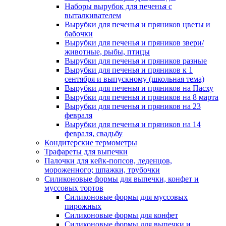
Наборы вырубок для печенья с
выталкивателем
Вырубки для печенья и пряников цветы и
бабочки
Вырубки для печенья и пряников звери/
животные, рыбы, птицы
Вырубки для печенья и пряников разные
Вырубки для печенья и пряников к 1
сентября и выпускному (школьная тема)
Вырубки для печенья и пряников на Пасху
Вырубки для печенья и пряников на 8 марта
Вырубки для печенья и пряников на 23
февраля
Вырубки для печенья и пряников на 14
февраля, свадьбу
Кондитерские термометры
Трафареты для выпечки
Палочки для кейк-попсов, леденцов,
мороженного; шпажки, трубочки
Силиконовые формы для выпечки, конфет и
муссовых тортов
Силиконовые формы для муссовых
пирожных
Силиконовые формы для конфет
Силиконовые формы для выпечки и