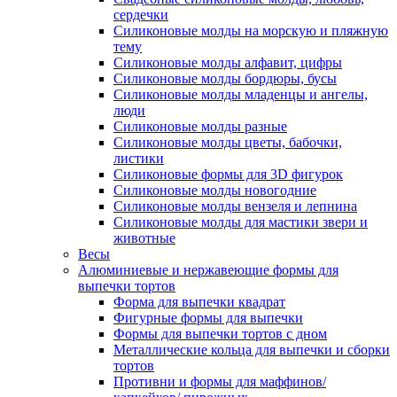
сердечки
Силиконовые молды на морскую и пляжную
тему
Силиконовые молды алфавит, цифры
Силиконовые молды бордюры, бусы
Силиконовые молды младенцы и ангелы,
люди
Силиконовые молды разные
Силиконовые молды цветы, бабочки,
листики
Силиконовые формы для 3D фигурок
Силиконовые молды новогодние
Силиконовые молды вензеля и лепнина
Силиконовые молды для мастики звери и
животные
Весы
Алюминиевые и нержавеющие формы для
выпечки тортов
Форма для выпечки квадрат
Фигурные формы для выпечки
Формы для выпечки тортов с дном
Металлические кольца для выпечки и сборки
тортов
Противни и формы для маффинов/