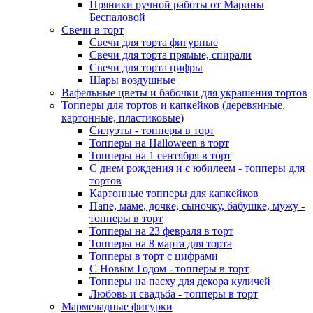
Пряники ручной работы от Марины
Беспаловой
Свечи в торт
Свечи для торта фигурные
Свечи для торта прямые, спирали
Свечи для торта цифры
Шары воздушные
Вафельные цветы и бабочки для украшения тортов
Топперы для тортов и капкейков (деревянные,
картонные, пластиковые)
Силуэты - топперы в торт
Топперы на Halloween в торт
Топперы на 1 сентября в торт
С днем рождения и с юбилеем - топперы для
тортов
Картонные топперы для капкейков
Папе, маме, дочке, сыночку, бабушке, мужу -
топперы в торт
Топперы на 23 февраля в торт
Топперы на 8 марта для торта
Топперы в торт с цифрами
С Новым Годом - топперы в торт
Топперы на пасху для декора куличей
Любовь и свадьба - топперы в торт
Мармеладные фигурки