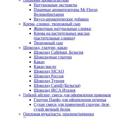
Пищевые ароматизаторы
Натуральные экстракты
Пищевые ароматизаторы Mr Flavor,
Великобритания
Вкусо-ароматические добавки
Крема, сливки, творожный сыр
Животные натуральные сливки
Крема на растительных маслах
(растительные сливки)
Творожный сыр
Шоколад, глазури, какао
Шоколад Callebaut, Бельгия
Шоколадные глазури
Какао
Какао масло
Шоколад SICAO
Шоколад Россия
Шоколад Турция
Шоколад Cargill (Бельгия)
Шоколад IRCA Италия
Гибкий айсинг, смеси для оформления пряников
Глазури Парфэ для оформления печенья
Сухие смеси для пряничной глазури, безе,
сухой яичный белок
Ореховая мука/паста, пралине/начинки