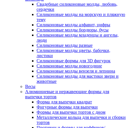
Свадебные силиконовые молды, любовь,
сердечки
Силиконовые молды на морскую и пляжную
тему
Силиконовые молды алфавит, цифры
Силиконовые молды бордюры, бусы
Силиконовые молды младенцы и ангелы,
люди
Силиконовые молды разные
Силиконовые молды цветы, бабочки,
листики
Силиконовые формы для 3D фигурок
Силиконовые молды новогодние
Силиконовые молды вензеля и лепнина
Силиконовые молды для мастики звери и
животные
Весы
Алюминиевые и нержавеющие формы для
выпечки тортов
Форма для выпечки квадрат
Фигурные формы для выпечки
Формы для выпечки тортов с дном
Металлические кольца для выпечки и сборки
тортов
Противни и формы для маффинов/