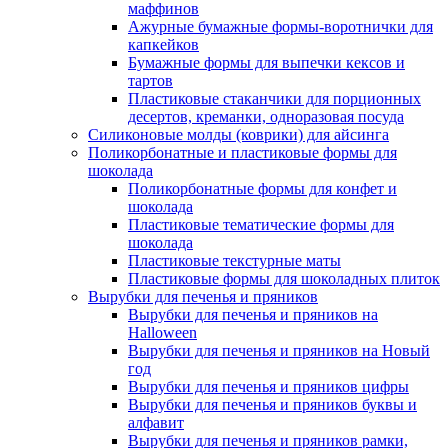
маффинов
Ажурные бумажные формы-воротнички для
капкейков
Бумажные формы для выпечки кексов и
тартов
Пластиковые стаканчики для порционных
десертов, креманки, одноразовая посуда
Силиконовые молды (коврики) для айсинга
Поликорбонатные и пластиковые формы для
шоколада
Поликорбонатные формы для конфет и
шоколада
Пластиковые тематические формы для
шоколада
Пластиковые текстурные маты
Пластиковые формы для шоколадных плиток
Вырубки для печенья и пряников
Вырубки для печенья и пряников на
Halloween
Вырубки для печенья и пряников на Новый
год
Вырубки для печенья и пряников цифры
Вырубки для печенья и пряников буквы и
алфавит
Вырубки для печенья и пряников рамки,