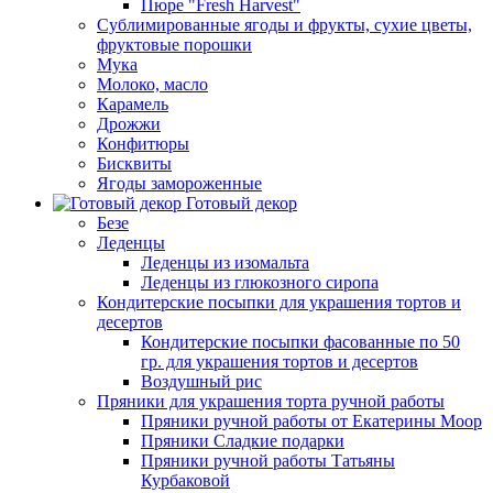
Пюре "Fresh Harvest"
Сублимированные ягоды и фрукты, сухие цветы,
фруктовые порошки
Мука
Молоко, масло
Карамель
Дрожжи
Конфитюры
Бисквиты
Ягоды замороженные
Готовый декор
Безе
Леденцы
Леденцы из изомальта
Леденцы из глюкозного сиропа
Кондитерские посыпки для украшения тортов и
десертов
Кондитерские посыпки фасованные по 50
гр. для украшения тортов и десертов
Воздушный рис
Пряники для украшения торта ручной работы
Пряники ручной работы от Екатерины Моор
Пряники Сладкие подарки
Пряники ручной работы Татьяны
Курбаковой