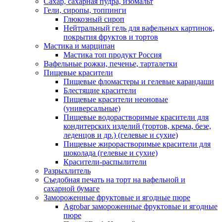
Сахар, сахарная пудра, изомальт
Гели, сиропы, топпинги
Глюкозный сироп
Нейтральный гель для вафельных картинок,
покрытия фруктов и тортов
Мастика и марципан
Мастика топ продукт Россия
Вафельные рожки, печенье, тарталетки
Пищевые красители
Пищевые фломастеры и гелевые карандаши
Блестящие красители
Пищевые красители неоновые
(универсальные)
Пищевые водорастворимые красители для
кондитерских изделий (тортов, крема, безе,
леденцов и др.) (гелевые и сухие)
Пищевые жирорастворимые красители для
шоколада (гелевые и сухие)
Красители-распылители
Разрыхлитель
Съедобная печать на торт на вафельной и
сахарной бумаге
Замороженные фруктовые и ягодные пюре
Agrobar замороженные фруктовые и ягодные
пюре