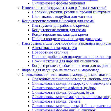
Силиконовые формы Silikomart
Инвентарь и инструменты для работы с мастикой
Палочки, утюжки, резаки и прочий инструмен
Пластиковые вырубки для мастики
Кондитерские мешки и насадки для крема
Инструмент для работы с кремом
Кондитерские мешки для крема
Кондитерские насадки для крема
Наборы кондитерских насадок для крема
Инструменты для тортированя и выравнивания (стол
Ацетатная лента для торта
Поворотные столики
Палочки-дюбеля для поддерживающих констр
Ножи и струны для нарезки бисквитов
Кондитерские скребки и шпатели для выравн
Формы для леденцов на палочке и мармелада
Силиконовые и пластиковые молды для мастики и 
Свадебные силиконовые молды, любовь, серд
Силиконовые молды на морскую и пляжную 
Силиконовые молды алфавит, цифры
Силиконовые молды бордюры, бусы
Силиконовые молды младенцы и ангелы, люд
Силиконовые молды разные
Силиконовые молды цветы, бабочки, листики
Силиконовые формы для 3D фигурок