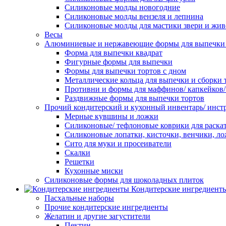
Силиконовые молды новогодние
Силиконовые молды вензеля и лепнина
Силиконовые молды для мастики звери и жи
Весы
Алюминиевые и нержавеющие формы для выпечки 
Форма для выпечки квадрат
Фигурные формы для выпечки
Формы для выпечки тортов с дном
Металлические кольца для выпечки и сборки 
Противни и формы для маффинов/ капкейков
Раздвижные формы для выпечки тортов
Прочий кондитерский и кухонный инвентарь/ инс
Мерные кувшины и ложки
Силиконовые/ тефлоновые коврики для раскат
Силиконовые лопатки, кисточки, венчики, л
Сито для муки и просеиватели
Скалки
Решетки
Кухонные миски
Силиконовые формы для шоколадных плиток
Кондитерские ингредиент
Пасхальные наборы
Прочие кондитерские ингредиенты
Желатин и другие загустители
Пектин