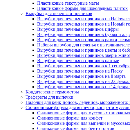
Пластиковые текстурные маты
Пластиковые формы для шоколадных плиток
Вырубки для печенья и пряников
Вырубки для печенья и пряников на Hallowee
Вырубки для печенья и пряников на Новый г
Вырубки для печенья и пряников цифры
Вырубки для печенья и пряников буквы и алф
Вырубки для печенья и пряников рамки, геом
Наборы вырубок для печенья с выталкивател
Вырубки для печенья и пряников цветы и баб
Вырубки для печенья и пряников звери/ живо
Вырубки для печенья и пряников разные
Вырубки для печенья и пряников к 1 сентября
Вырубки для печенья и пряников на Пасху
Вырубки для печенья и пряников на 8 марта
Вырубки для печенья и пряников на 23 февра
Вырубки для печенья и пряников на 14 феврал
Кондитерские термометры
Трафареты для выпечки
Палочки для кейк-попсов, леденцов, мороженного;
Силиконовые формы для выпечки, конфет и муссов
Силиконовые формы для муссовых пирожны
Силиконовые формы для конфет
Силиконовые формы для выпечки и муссовых
Силиконовые формы для бенто тортов