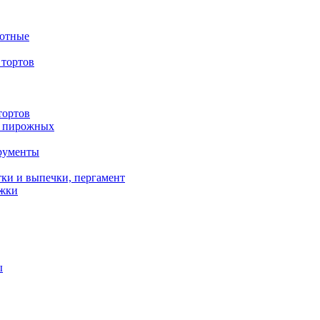
вотные
тортов
тортов
/ пирожных
трументы
ки и выпечки, пергамент
ожки
ы