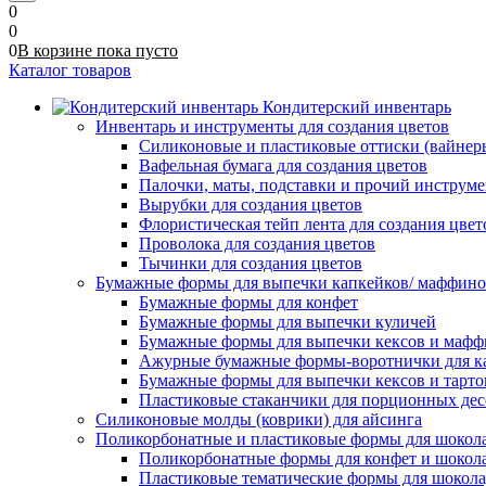
0
0
0
В корзине
пока
пусто
Каталог товаров
Кондитерский инвентарь
Инвентарь и инструменты для создания цветов
Силиконовые и пластиковые оттиски (вайнеры)
Вафельная бумага для создания цветов
Палочки, маты, подставки и прочий инструме
Вырубки для создания цветов
Флористическая тейп лента для создания цвет
Проволока для создания цветов
Тычинки для создания цветов
Бумажные формы для выпечки капкейков/ маффинов/
Бумажные формы для конфет
Бумажные формы для выпечки куличей
Бумажные формы для выпечки кексов и мафф
Ажурные бумажные формы-воротнички для к
Бумажные формы для выпечки кексов и тарто
Пластиковые стаканчики для порционных десе
Силиконовые молды (коврики) для айсинга
Поликорбонатные и пластиковые формы для шокол
Поликорбонатные формы для конфет и шокол
Пластиковые тематические формы для шокола