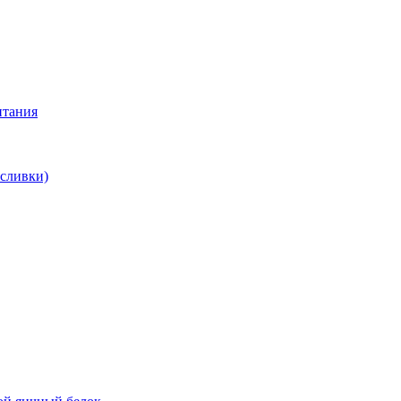
итания
 сливки)