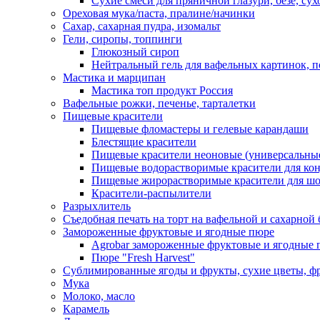
Сухие смеси для пряничной глазури, безе, су
Ореховая мука/паста, пралине/начинки
Сахар, сахарная пудра, изомальт
Гели, сиропы, топпинги
Глюкозный сироп
Нейтральный гель для вафельных картинок, п
Мастика и марципан
Мастика топ продукт Россия
Вафельные рожки, печенье, тарталетки
Пищевые красители
Пищевые фломастеры и гелевые карандаши
Блестящие красители
Пищевые красители неоновые (универсальны
Пищевые водорастворимые красители для конди
Пищевые жирорастворимые красители для шок
Красители-распылители
Разрыхлитель
Съедобная печать на торт на вафельной и сахарной 
Замороженные фруктовые и ягодные пюре
Agrobar замороженные фруктовые и ягодные 
Пюре "Fresh Harvest"
Сублимированные ягоды и фрукты, сухие цветы, 
Мука
Молоко, масло
Карамель