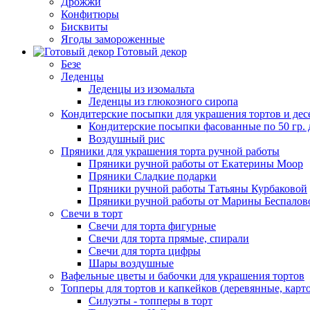
Дрожжи
Конфитюры
Бисквиты
Ягоды замороженные
Готовый декор
Безе
Леденцы
Леденцы из изомальта
Леденцы из глюкозного сиропа
Кондитерские посыпки для украшения тортов и дес
Кондитерские посыпки фасованные по 50 гр. 
Воздушный рис
Пряники для украшения торта ручной работы
Пряники ручной работы от Екатерины Моор
Пряники Сладкие подарки
Пряники ручной работы Татьяны Курбаковой
Пряники ручной работы от Марины Беспалов
Свечи в торт
Свечи для торта фигурные
Свечи для торта прямые, спирали
Свечи для торта цифры
Шары воздушные
Вафельные цветы и бабочки для украшения тортов
Топперы для тортов и капкейков (деревянные, карт
Силуэты - топперы в торт