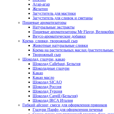
Агар-агар
Желатин
Загуститель для мастики
Загуститель для сливок и сметаны
Пищевые ароматизаторы
Натуральные экстракты
Пищевые ароматизаторы Mr Flavor, Великобр
Вкусо-ароматические добавки
Крема, сливки, творожный сыр
Животные натуральные сливки
Крема на растительных маслах (растительные
Творожный сыр
Шоколад, глазури, какао
Шоколад Callebaut, Бельгия
Шоколадные глазури
Какао
Какао масло
Шоколад SICAO
Шоколад Россия
Шоколад Турция
Шоколад Cargill (Бельгия)
Шоколад IRCA Италия
Гибкий айсинг, смеси для оформления пряников
Глазури Парфэ для оформления печенья