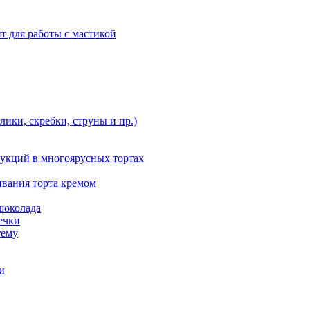
т для работы с мастикой
ики, скребки, струны и пр.)
укций в многоярусных тортах
ивания торта кремом
шоколада
ечки
тему
и