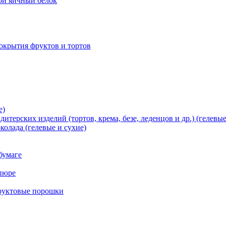
хой яичный белок
окрытия фруктов и тортов
е)
терских изделий (тортов, крема, безе, леденцов и др.) (гелевые
олада (гелевые и сухие)
бумаге
пюре
фруктовые порошки