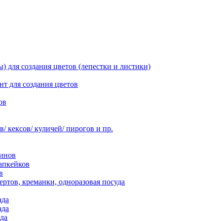
 для создания цветов (лепестки и листики)
нт для создания цветов
ов
 кексов/ куличей/ пирогов и пр.
инов
апкейков
в
ртов, креманки, одноразовая посуда
ада
ада
да