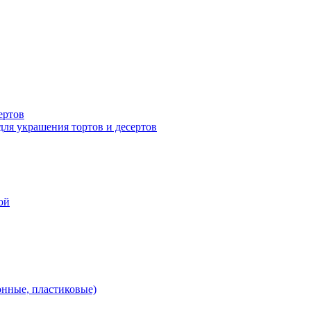
ертов
для украшения тортов и десертов
ой
онные, пластиковые)