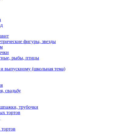
n
од
авит
етрические фигуры, звезды
ем
очки
тные, рыбы, птицы
 и выпускному (школьная тема)
ля
я, свадьбу
 шпажки, трубочки
ых тортов
х
 тортов