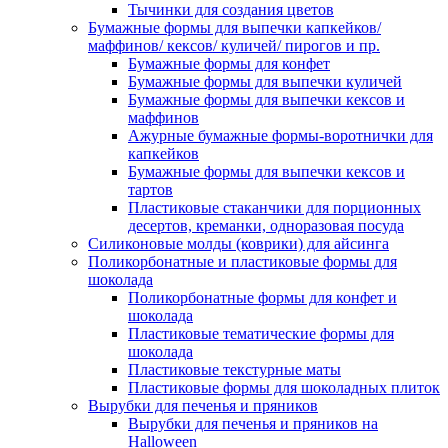
Тычинки для создания цветов
Бумажные формы для выпечки капкейков/
маффинов/ кексов/ куличей/ пирогов и пр.
Бумажные формы для конфет
Бумажные формы для выпечки куличей
Бумажные формы для выпечки кексов и
маффинов
Ажурные бумажные формы-воротнички для
капкейков
Бумажные формы для выпечки кексов и
тартов
Пластиковые стаканчики для порционных
десертов, креманки, одноразовая посуда
Силиконовые молды (коврики) для айсинга
Поликорбонатные и пластиковые формы для
шоколада
Поликорбонатные формы для конфет и
шоколада
Пластиковые тематические формы для
шоколада
Пластиковые текстурные маты
Пластиковые формы для шоколадных плиток
Вырубки для печенья и пряников
Вырубки для печенья и пряников на
Halloween