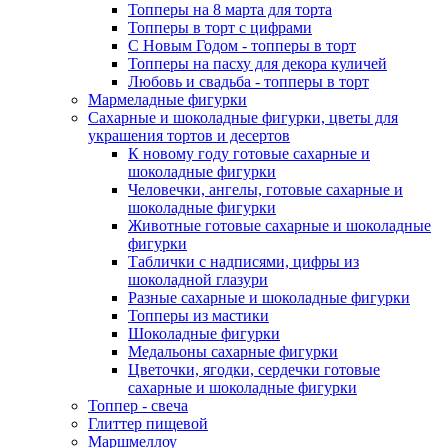
Топперы на 8 марта для торта
Топперы в торт с цифрами
С Новым Годом - топперы в торт
Топперы на пасху для декора куличей
Любовь и свадьба - топперы в торт
Мармеладные фигурки
Сахарные и шоколадные фигурки, цветы для
украшения тортов и десертов
К новому году готовые сахарные и
шоколадные фигурки
Человечки, ангелы, готовые сахарные и
шоколадные фигурки
Животные готовые сахарные и шоколадные
фигурки
Таблички с надписями, цифры из
шоколадной глазури
Разные сахарные и шоколадные фигурки
Топперы из мастики
Шоколадные фигурки
Медальоны сахарные фигурки
Цветочки, ягодки, сердечки готовые
сахарные и шоколадные фигурки
Топпер - свеча
Глиттер пищевой
Маршмеллоу