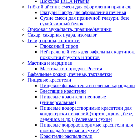
Шоколад IRCA Италия
Гибкий айсинг, смеси для оформления пряников
Глазури Парфэ для оформления печенья
Сухие смеси для пряничной глазури, безе,
сухой яичный белок
Ореховая мука/паста, пралине/начинки
Сахар, сахарная пудра, изомальт
Гели, сиропы, топпинги
Глюкозный сироп
Нейтральный гель для вафельных картинок,
покрытия фруктов и тортов
Мастика и марципан
Мастика топ продукт Россия
Вафельные рожки, печенье, тарталетки
Пищевые красители
Пищевые фломастеры и гелевые карандаши
Блестящие красители
Пищевые красители неоновые
(универсальные)
Пищевые водорастворимые красители для
кондитерских изделий (тортов, крема, безе,
леденцов и др.) (гелевые и сухие)
Пищевые жирорастворимые красители для
шоколада (гелевые и сухие)
Красители-распылители