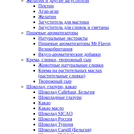
Желатин и другие загустители
Пектин
Агар-агар
Желатин
Загуститель для мастики
Загуститель для сливок и сметаны
Пищевые ароматизаторы
Натуральные экстракты
Пищевые ароматизаторы Mr Flavor,
Великобритания
Вкусо-ароматические добавки
Крема, сливки, творожный сыр
Животные натуральные сливки
Крема на растительных маслах
(растительные сливки)
Творожный сыр
Шоколад, глазури, какао
Шоколад Callebaut, Бельгия
Шоколадные глазури
Какао
Какао масло
Шоколад SICAO
Шоколад Россия
Шоколад Турция
Шоколад Cargill (Бельгия)