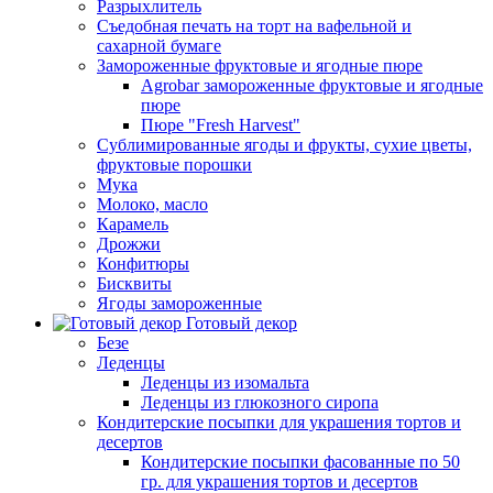
Разрыхлитель
Съедобная печать на торт на вафельной и
сахарной бумаге
Замороженные фруктовые и ягодные пюре
Agrobar замороженные фруктовые и ягодные
пюре
Пюре "Fresh Harvest"
Сублимированные ягоды и фрукты, сухие цветы,
фруктовые порошки
Мука
Молоко, масло
Карамель
Дрожжи
Конфитюры
Бисквиты
Ягоды замороженные
Готовый декор
Безе
Леденцы
Леденцы из изомальта
Леденцы из глюкозного сиропа
Кондитерские посыпки для украшения тортов и
десертов
Кондитерские посыпки фасованные по 50
гр. для украшения тортов и десертов