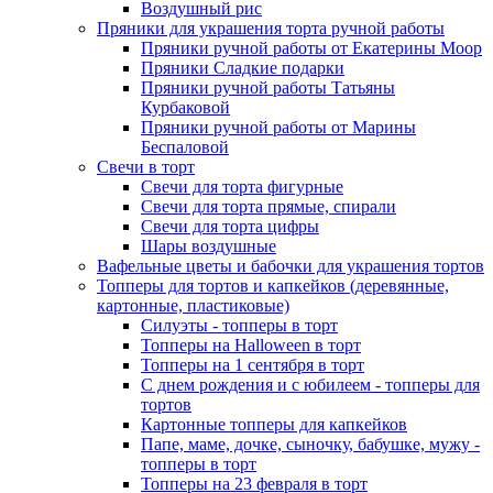
Воздушный рис
Пряники для украшения торта ручной работы
Пряники ручной работы от Екатерины Моор
Пряники Сладкие подарки
Пряники ручной работы Татьяны
Курбаковой
Пряники ручной работы от Марины
Беспаловой
Свечи в торт
Свечи для торта фигурные
Свечи для торта прямые, спирали
Свечи для торта цифры
Шары воздушные
Вафельные цветы и бабочки для украшения тортов
Топперы для тортов и капкейков (деревянные,
картонные, пластиковые)
Силуэты - топперы в торт
Топперы на Halloween в торт
Топперы на 1 сентября в торт
С днем рождения и с юбилеем - топперы для
тортов
Картонные топперы для капкейков
Папе, маме, дочке, сыночку, бабушке, мужу -
топперы в торт
Топперы на 23 февраля в торт