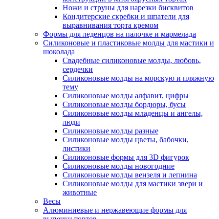
Ножи и струны для нарезки бисквитов
Кондитерские скребки и шпатели для
выравнивания торта кремом
Формы для леденцов на палочке и мармелада
Силиконовые и пластиковые молды для мастики и
шоколада
Свадебные силиконовые молды, любовь,
сердечки
Силиконовые молды на морскую и пляжную
тему
Силиконовые молды алфавит, цифры
Силиконовые молды бордюры, бусы
Силиконовые молды младенцы и ангелы,
люди
Силиконовые молды разные
Силиконовые молды цветы, бабочки,
листики
Силиконовые формы для 3D фигурок
Силиконовые молды новогодние
Силиконовые молды вензеля и лепнина
Силиконовые молды для мастики звери и
животные
Весы
Алюминиевые и нержавеющие формы для
выпечки тортов