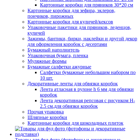
Картонные коробки для пряников 30*20 см
Картонные коробки для зефира, эклеров,
пончиков, пирожных
Картонные коробки для куличей/кексов
Упаковочные пакетики для пряников, леденцов,
куличей
Зажимы, бантики, бирки, наклейки и другой декор
для оформления коробок с десертами
Бумажный наполнитель
Упаковочная бумага, пленка
Муляжные формы
Бумажные салфетки ажурные
Салфетки бумажные небольшим набором по
10 шт.
Декоративные ленты для обвязки коробок
Лента атласная в рулоне h 6 мм для обвязки
коробок
Лента декоративная репсовая с рисунком H-
2.5 см.для обвязки коробок
Прочая упаковка
Шляпные коробки
Картонные коробки для шоколадных плиток
Товары для фуд фото (фотофоны и декоративные