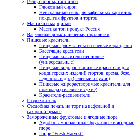
Гели, сиропы, топпинги
Глюкозный сироп
Нейтральный гель для вафельных картинок,
покрытия фруктов и тортов
Мастика и марципан
Мастика топ продукт Россия
Вафельные рожки, печенье, тарталетки
Пищевые красители
Пищевые фломастеры и гелевые карандаши
Блестящие красители
Пищевые красители неоновые
(универсальные)
Пищевые водорастворимые красители для
кондитерских изделий (тортов, крема, безе,
леденцов и др.) (гелевые и сухие)
Пищевые жирорастворимые красители для
шоколада (гелевые и сухие)
Красители-распылители
Разрыхлитель
Съедобная печать на торт на вафельной и
сахарной бумаге
Замороженные фруктовые и ягодные пюре
Agrobar замороженные фруктовые и ягодные
пюре
Пюре "Fresh Harvest"