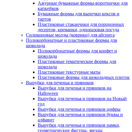
Ажурные бумажные формы-воротнички для
капкейков
Бумажные формы для выпечки кексов и
тартов
Пластиковые стаканчики для порционных
десертов, креманки, одноразовая посуда
Силиконовые молды (коврики) для айсинга
Поликорбонатные и пластиковые формы для
шоколада
Поликорбонатные формы для конфет и
шоколада
Пластиковые тематические формы для
шоколада
Пластиковые текстурные маты
Пластиковые формы для шоколадных плиток
Вырубки для печенья и пряников
Вырубки для печенья и пряников на
Halloween
Вырубки для печенья и пряников на Новый
год
Вырубки для печенья и пряников цифры
Вырубки для печенья и пряников буквы и
алфавит
Вырубки для печенья и пряников рамки,
геометрические фигуры, звезды