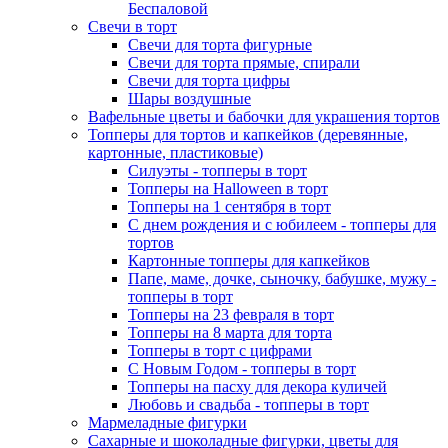
Беспаловой
Свечи в торт
Свечи для торта фигурные
Свечи для торта прямые, спирали
Свечи для торта цифры
Шары воздушные
Вафельные цветы и бабочки для украшения тортов
Топперы для тортов и капкейков (деревянные,
картонные, пластиковые)
Силуэты - топперы в торт
Топперы на Halloween в торт
Топперы на 1 сентября в торт
С днем рождения и с юбилеем - топперы для
тортов
Картонные топперы для капкейков
Папе, маме, дочке, сыночку, бабушке, мужу -
топперы в торт
Топперы на 23 февраля в торт
Топперы на 8 марта для торта
Топперы в торт с цифрами
С Новым Годом - топперы в торт
Топперы на пасху для декора куличей
Любовь и свадьба - топперы в торт
Мармеладные фигурки
Сахарные и шоколадные фигурки, цветы для