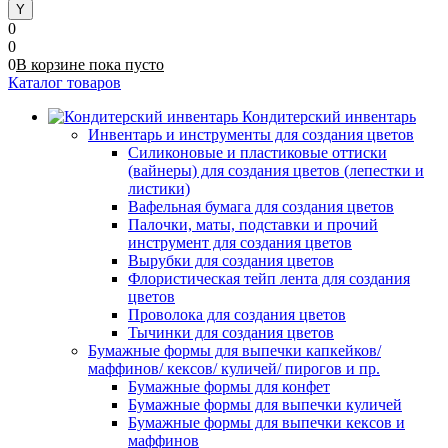
0
0
0
В корзине
пока
пусто
Каталог товаров
Кондитерский инвентарь
Инвентарь и инструменты для создания цветов
Силиконовые и пластиковые оттиски
(вайнеры) для создания цветов (лепестки и
листики)
Вафельная бумага для создания цветов
Палочки, маты, подставки и прочий
инструмент для создания цветов
Вырубки для создания цветов
Флористическая тейп лента для создания
цветов
Проволока для создания цветов
Тычинки для создания цветов
Бумажные формы для выпечки капкейков/
маффинов/ кексов/ куличей/ пирогов и пр.
Бумажные формы для конфет
Бумажные формы для выпечки куличей
Бумажные формы для выпечки кексов и
маффинов