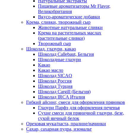
Натуральные экстракты
Пищевые ароматизаторы Mr Flavor,
Великобритания
Вкусо-ароматические добавки
Крема, сливки, творожный сыр
Животные натуральные сливки
Крема на растительных маслах
(растительные сливки)
Творожный сыр
Шоколад, глазури, какао
Шоколад Callebaut, Бельгия
Шоколадные глазури
Какао
Какао масло
Шоколад SICAO
Шоколад Россия
Шоколад Турция
Шоколад Cargill (Бельгия)
Шоколад IRCA Италия
Гибкий айсинг, смеси для оформления пряников
Глазури Парфэ для оформления печенья
Сухие смеси для пряничной глазури, безе,
сухой яичный белок
Ореховая мука/паста, пралине/начинки
Сахар, сахарная пудра, изомальт