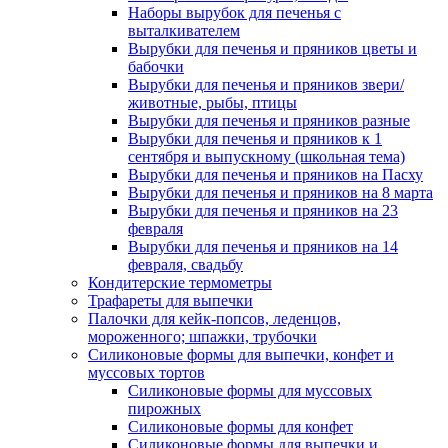
Наборы вырубок для печенья с
выталкивателем
Вырубки для печенья и пряников цветы и
бабочки
Вырубки для печенья и пряников звери/
животные, рыбы, птицы
Вырубки для печенья и пряников разные
Вырубки для печенья и пряников к 1
сентября и выпускному (школьная тема)
Вырубки для печенья и пряников на Пасху
Вырубки для печенья и пряников на 8 марта
Вырубки для печенья и пряников на 23
февраля
Вырубки для печенья и пряников на 14
февраля, свадьбу
Кондитерские термометры
Трафареты для выпечки
Палочки для кейк-попсов, леденцов,
мороженного; шпажки, трубочки
Силиконовые формы для выпечки, конфет и
муссовых тортов
Силиконовые формы для муссовых
пирожных
Силиконовые формы для конфет
Силиконовые формы для выпечки и