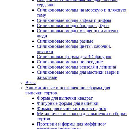
сердечки
Силиконовые молды на морскую и пляжную
тему
Силиконовые молды алфавит, цифры
Силиконовые молды бордюры, бусы
Силиконовые молды младенцы и ангелы,
люди
Силиконовые молды разные
Силиконовые молды цветы, бабочки,
листики
Силиконовые формы для 3D фигурок
Силиконовые молды новогодние
Силиконовые молды вензеля и лепнина
Силиконовые молды для мастики звери и
животные
Весы
Алюминиевые и нержавеющие формы для
выпечки тортов
Форма для выпечки квадрат
Фигурные формы для выпечки
Формы для выпечки тортов с дном
Металлические кольца для выпечки и сборки
тортов
Противни и формы для маффинов/