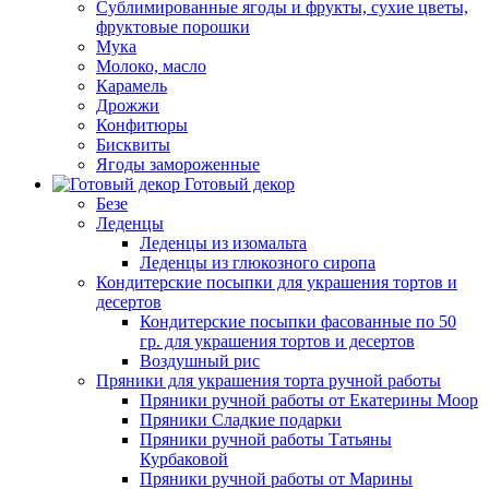
Сублимированные ягоды и фрукты, сухие цветы,
фруктовые порошки
Мука
Молоко, масло
Карамель
Дрожжи
Конфитюры
Бисквиты
Ягоды замороженные
Готовый декор
Безе
Леденцы
Леденцы из изомальта
Леденцы из глюкозного сиропа
Кондитерские посыпки для украшения тортов и
десертов
Кондитерские посыпки фасованные по 50
гр. для украшения тортов и десертов
Воздушный рис
Пряники для украшения торта ручной работы
Пряники ручной работы от Екатерины Моор
Пряники Сладкие подарки
Пряники ручной работы Татьяны
Курбаковой
Пряники ручной работы от Марины