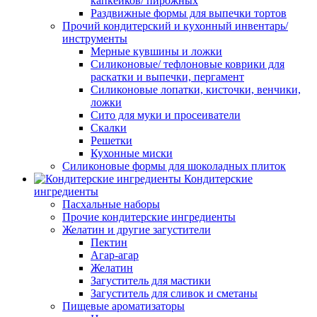
капкейков/ пирожных
Раздвижные формы для выпечки тортов
Прочий кондитерский и кухонный инвентарь/
инструменты
Мерные кувшины и ложки
Силиконовые/ тефлоновые коврики для
раскатки и выпечки, пергамент
Силиконовые лопатки, кисточки, венчики,
ложки
Сито для муки и просеиватели
Скалки
Решетки
Кухонные миски
Силиконовые формы для шоколадных плиток
Кондитерские
ингредиенты
Пасхальные наборы
Прочие кондитерские ингредиенты
Желатин и другие загустители
Пектин
Агар-агар
Желатин
Загуститель для мастики
Загуститель для сливок и сметаны
Пищевые ароматизаторы