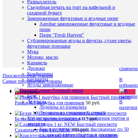
Разрыхлитель
/
Съедобная печать на торт на вафельной и
шт
Наличие
сахарной бумаге
в
Замороженные фруктовые и ягодные пюре
В
магазин
Agrobar замороженные фруктовые и ягодные
корзину
пюре
Назван
Пюре "Fresh Harvest"
Купить
Основн
Сублимированные ягоды и фрукты, сухие цветы,
в
склад (у
фруктовые порошки
1
Чичери
Мука
клик
5)
Молоко, масло
Карамель
К
Дрожжи
сравнен
Конфитюры
Просмотренные товары
Бисквиты
В
Самые продаваемые товары
Ягоды замороженные
избранн
Готовый декор
Распродажа
Безе
Быстрый просмотр
Леденцы
В
Рамка №1 вырубка для пряников
50 руб.
Леденцы из изомальта
наличии
Леденцы из глюкозного сиропа
Быстрый просмотр
Кондитерские посыпки для украшения тортов и
Белая 100 гр. мастика сахарная
115 руб.
десертов
Быстрый просмотр
Кондитерские посыпки фасованные по 50
Сахарная пудра 1 кг. NEW
190 руб.
гр. для украшения тортов и десертов
Быстрый просмотр