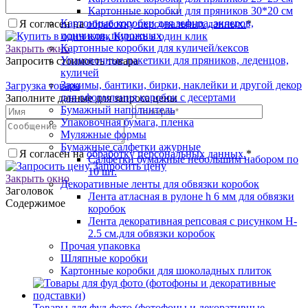
Картонные коробки для пряников 30*20 см
Картонные коробки для зефира, эклеров,
Я согласен на
обработку персональных данных.
*
пончиков, пирожных
Купить в один клик
Картонные коробки для куличей/кексов
Закрыть окно
Упаковочные пакетики для пряников, леденцов,
Запросить стоимость товара
куличей
Зажимы, бантики, бирки, наклейки и другой декор
Загрузка товара
для оформления коробок с десертами
Заполните данные для запроса цены
Бумажный наполнитель
Упаковочная бумага, пленка
Муляжные формы
Бумажные салфетки ажурные
Я согласен на
обработку персональных данных.
*
Салфетки бумажные небольшим набором по
Запросить цену
10 шт.
Закрыть окно
Декоративные ленты для обвязки коробок
Заголовок
Лента атласная в рулоне h 6 мм для обвязки
Содержимое
коробок
Лента декоративная репсовая с рисунком H-
2.5 см.для обвязки коробок
Прочая упаковка
Шляпные коробки
Картонные коробки для шоколадных плиток
Товары для фуд фото (фотофоны и декоративные