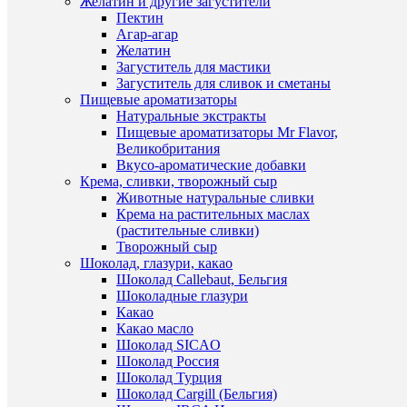
Желатин и другие загустители
Купить
"Рамки"
Пектин
в
набор
Агар-агар
1
вырубок
Желатин
клик
кондитер
Загуститель для мастики
4
Загуститель для сливок и сметаны
К
шт:
Пищевые ароматизаторы
сравнен
9х7,5/8,7
Натуральные экстракты
см
Пищевые ароматизаторы Mr Flavor,
В
210
Великобритания
избранн
руб.
Вкусо-ароматические добавки
/
Крема, сливки, творожный сыр
шт
Животные натуральные сливки
В
Крема на растительных маслах
наличии
В
(растительные сливки)
корзину
Творожный сыр
Шоколад, глазури, какао
Купить
Шоколад Callebaut, Бельгия
в
Шоколадные глазури
1
Быстры
Какао
клик
просмот
Какао масло
Набор
Шоколад SICAO
К
для
Шоколад Россия
сравнен
печенья,
Шоколад Турция
5
Шоколад Cargill (Бельгия)
В
насадок