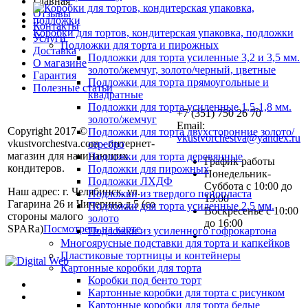
Главная
Отзывы
Контакты
Коробки для тортов, кондитерская упаковка, подложки
Услуги
Подложки для торта и пирожных
Доставка
Подложки для торта усиленные 3,2 и 3,5 мм.
О магазине
золото/жемчуг, золото/черный, цветные
Гарантия
Подложки для торта прямоугольные и
Полезные статьи
квадратные
Подложки для торта усиленные 1,5-1,8 мм.
+7 (351) 750 26 70
золото/жемчуг
Email:
Copyright 2017 ©
Подложки для торта двухсторонние золото/
vkustvorchestva@yandex.ru
vkustvorchestva.com - интернет-
серебро
магазин для начинающих
Подложки для торта деревянные
График работы
кондитеров.
Подложки для пирожных
Понедельник-
Подложки ЛХДФ
Суббота с 10:00 до
Наш адрес: г. Челябинск, ул.
Подложки из твердого пенопласта
19:00
Гагарина 26 и Чичерина д.5 (со
Подложки для торта усиленные 2,5 мм.
Воскресенье с 10:00
стороны малого
золото
до 16:00
SPARa)
Посмотреть на карте
Подложки из усиленного гофрокартона
Многоярусные подставки для торта и капкейков
Пластиковые тортницы и контейнеры
Картонные коробки для торта
Коробки под бенто торт
Картонные коробки для торта с рисунком
Картонные коробки для торта белые