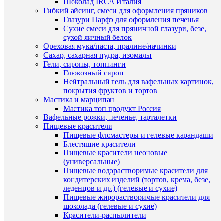
Шоколад IRCA Италия
избранн
280
Гибкий айсинг, смеси для оформления пряников
руб.
Глазури Парфэ для оформления печенья
/
Сухие смеси для пряничной глазури, безе,
В
шт
сухой яичный белок
наличии
Ореховая мука/паста, пралине/начинки
В
Сахар, сахарная пудра, изомальт
корзину
Гели, сиропы, топпинги
Глюкозный сироп
Купить
Нейтральный гель для вафельных картинок,
в
покрытия фруктов и тортов
1
Мастика и марципан
клик
Мастика топ продукт Россия
Вафельные рожки, печенье, тарталетки
К
Пищевые красители
Быстры
сравнен
Пищевые фломастеры и гелевые карандаши
просмот
Блестящие красители
"Звезда"
В
Пищевые красители неоновые
набор
избранн
(универсальные)
форм
Пищевые водорастворимые красители для
для
кондитерских изделий (тортов, крема, безе,
печенья,
В
леденцов и др.) (гелевые и сухие)
5
наличии
Пищевые жирорастворимые красители для
шт
шоколада (гелевые и сухие)
150
Красители-распылители
руб.