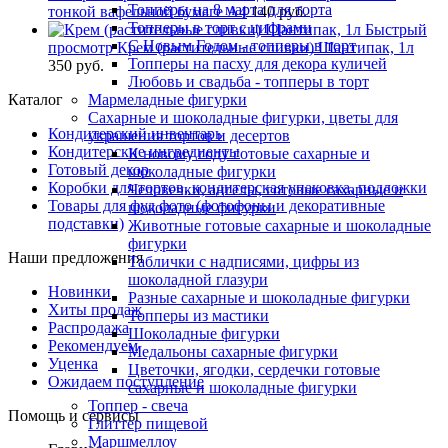
Топперы на 8 марта для торта
тонкой вафельной бумаге А4
140 руб.
Топперы в торт с цифрами
Быстрый
С Новым Годом - топперы в торт
просмотр
Крем (растительные сливки) Шантипак, 1л
Топперы на пасху для декора куличей
350 руб.
Любовь и свадьба - топперы в торт
Каталог
Мармеладные фигурки
Сахарные и шоколадные фигурки, цветы для
Кондитерский инвентарь
украшения тортов и десертов
Кондитерские ингредиенты
К новому году готовые сахарные и
Готовый декор
шоколадные фигурки
Коробки для тортов, кондитерская упаковка, подложки
Человечки, ангелы, готовые сахарные и
Товары для фуд фото (фотофоны и декоративные
шоколадные фигурки
подставки)
Животные готовые сахарные и шоколадные
фигурки
Наши предложения
Таблички с надписями, цифры из
шоколадной глазури
Новинки
Разные сахарные и шоколадные фигурки
Хиты продаж
Топперы из мастики
Распродажа
Шоколадные фигурки
Рекомендуем
Медальоны сахарные фигурки
Уценка
Цветочки, ягодки, сердечки готовые
Ожидаем поступление
сахарные и шоколадные фигурки
Топпер - свеча
Помощь и сервисы
Глиттер пищевой
Маршмеллоу