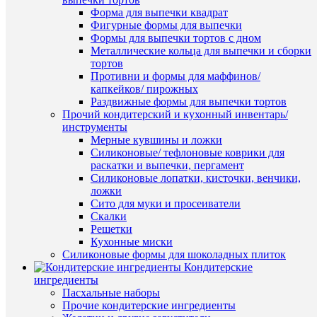
корзину
Форма для выпечки квадрат
Фигурные формы для выпечки
Купить
Формы для выпечки тортов с дном
в
Металлические кольца для выпечки и сборки
1
тортов
клик
Противни и формы для маффинов/
Быстры
капкейков/ пирожных
просмот
К
Раздвижные формы для выпечки тортов
"Волна"
сравнен
Прочий кондитерский и кухонный инвентарь/
набор
инструменты
форм
В
Мерные кувшины и ложки
для
избранн
Силиконовые/ тефлоновые коврики для
печенья
раскатки и выпечки, пергамент
и
Силиконовые лопатки, кисточки, венчики,
прянико
В
ложки
5
наличии
Сито для муки и просеиватели
шт
Скалки
140
Решетки
руб.
Кухонные миски
/
Силиконовые формы для шоколадных плиток
шт
Кондитерские
ингредиенты
В
Пасхальные наборы
корзину
Быстры
Прочие кондитерские ингредиенты
просмот