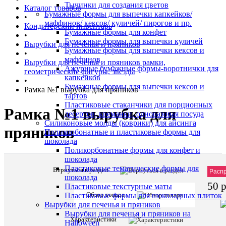
Тычинки для создания цветов
Каталог товаров
Бумажные формы для выпечки капкейков/
•
маффинов/ кексов/ куличей/ пирогов и пр.
Кондитерский инвентарь
Бумажные формы для конфет
•
Бумажные формы для выпечки куличей
Вырубки для печенья и пряников
Бумажные формы для выпечки кексов и
•
маффинов
Вырубки для печенья и пряников рамки,
Ажурные бумажные формы-воротнички для
геометрические фигуры, звезды
капкейков
•
Бумажные формы для выпечки кексов и
Рамка №1 вырубка для пряников
тартов
Пластиковые стаканчики для порционных
Рамка №1 вырубка для
десертов, креманки, одноразовая посуда
Силиконовые молды (коврики) для айсинга
пряников
Поликорбонатные и пластиковые формы для
шоколада
Поликорбонатные формы для конфет и
шоколада
Пластиковые тематические формы для
Вернуться в раздел
Описани
Артик
Расп
шоколада
товара:
50 
Пластиковые текстурные маты
Рамка
Обзор товара
Пластиковые формы для шоколадных плиток
№1
Вырубки для печенья и пряников
вырубка
Вырубки для печенья и пряников на
для
Характеристики
Halloween