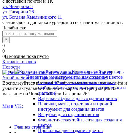
с доставкой почтой и ТК
ул. Чичерина 5
ул. Гагарина 26
ул. Богдана Хмельницкого 11
Самовывоз и доставка курьером из оффлайн магазинов в г.
Челябинске
0
0
0
В корзине
пока
пусто
Каталог товаров
Новости
Кондитерский инвентарь
Инвентарь и инструменты для создания цветов
Узнай наличие товара в нужном магазине на сайте!
Силиконовые и пластиковые оттиски
Воспользуйтесь кнопкой "Выбрать магазин" в шапке сайта и
(вайнеры) для создания цветов (лепестки и
узнайте актуальное наличие товара в интересующем Вас
листики)
магазине: на Чичерина 5 или Гагарина 26!
Вафельная бумага для создания цветов
Палочки, маты, подставки и прочий
Мы в VK:
инструмент для создания цветов
Вырубки для создания цветов
Флористическая тейп лента для создания
цветов
Главная страница
Проволока для создания цветов
•