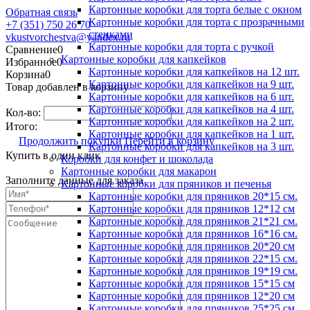
Картонные коробки для торта белые с окном
Обратная связь
Картонные коробки для торта с прозрачными
+7 (351) 750 26 70
стенками
vkustvorchestva@yandex.ru
Картонные коробки для торта с ручкой
Сравнение
0
Картонные коробки для капкейков
Избранное
0
Картонные коробки для капкейков на 12 шт.
Корзина
0
Картонные коробки для капкейков на 9 шт.
Товар добавлен в корзину
Картонные коробки для капкейков на 6 шт.
Картонные коробки для капкейков на 4 шт.
Кол-во:
Картонные коробки для капкейков на 2 шт.
Итого:
Картонные коробки для капкейков на 1 шт.
Продолжить покупки
Перейти в корзину
Картонные коробки для капкейков на 3 шт.
Купить в один клик
Коробки для конфет и шоколада
Картонные коробки для макарон
Заполните данные для заказа
Картонные коробки для пряников и печенья
Картонные коробки для пряников 20*15 см.
Картонные коробки для пряников 12*12 см
Картонные коробки для пряников 21*21 см.
Картонные коробки для пряников 16*16 см.
Картонные коробки для пряников 20*20 см
Картонные коробки для пряников 22*15 см.
Картонные коробки для пряников 19*19 см.
Картонные коробки для пряников 15*15 см
Картонные коробки для пряников 12*20 см
Картонные коробки для пряников 25*25 см