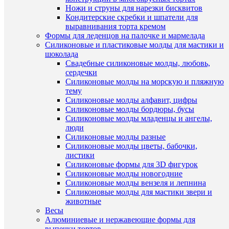
120
Ножи и струны для нарезки бисквитов
руб.
Кондитерские скребки и шпатели для
/
выравнивания торта кремом
шт
Формы для леденцов на палочке и мармелада
Силиконовые и пластиковые молды для мастики и
В
шоколада
корзину
Свадебные силиконовые молды, любовь,
сердечки
Купить
Силиконовые молды на морскую и пляжную
в
тему
1
Силиконовые молды алфавит, цифры
клик
Быстры
Силиконовые молды бордюры, бусы
просмот
Силиконовые молды младенцы и ангелы,
К
Набор
люди
сравнен
форм
Силиконовые молды разные
для
Силиконовые молды цветы, бабочки,
В
печенья
листики
избранн
"Круг",
Силиконовые формы для 3D фигурок
3шт.
Силиконовые молды новогодние
250
Силиконовые молды вензеля и лепнина
В
руб.
Силиконовые молды для мастики звери и
наличии
/
животные
шт
Весы
Алюминиевые и нержавеющие формы для
В
выпечки тортов