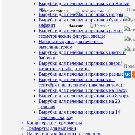
пряников
Вырубки для печенья и пряников на Новый
год
Отз
Похожие товары
Характе
Все
Вырубки для печенья и пряников цифры
характ
Вырубки для печенья и пряников буквы и
Наши
алфавит
Наличие
Распрод
предложе
Вырубки для печенья и пряников рамки,
геометрические фигуры, звезды
Старая
100
Наборы вырубок для печенья с
цена
выталкивателем
Вырубки для печенья и пряников цветы и
бабочки
ХА
Вырубки для печенья и пряников звери/
Поде
животные, рыбы, птицы
Вырубки для печенья и пряников разные
Про
Вырубки для печенья и пряников к 1
сентября и выпускному (школьная тема)
Вырубки для печенья и пряников на Пасху
Вырубки для печенья и пряников на 8 марта
Вырубки для печенья и пряников на 23
февраля
Вырубки для печенья и пряников на 14
Комме
февраля, свадьбу
Кондитерские термометры
Трафареты для выпечки
Палочки для кейк-попсов, леденцов,