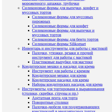
мороженного; шпажки, трубочки
Силиконовые формы для выпечки, конфет и
муссовых тортов
Силиконовые формы для муссовых
ПО
пирожных
Силиконовые формы для конфет
ТО
Силиконовые формы для выпечки и
(8)
муссовых тортов
Силиконовые формы для бенто тортов
Силиконовые формы Silikomart
Инвентарь и инструменты для работы с мастикой
Палочки, утюжки, резаки и прочий
инструмент для работы с мастикой
Пластиковые вырубки для мастики
Кондитерские мешки и насадки для крема
Инструмент для работы с кремом
Быстры
Кондитерские мешки для крема
просмот
Кондитерские насадки для крема
"Квадра
Наборы кондитерских насадок для крема
набор
Инструменты для тортированя и выравнивания
форм
(столики, скребки, струны и пр.)
для
Ацетатная лента для торта
печенья,
Поворотные столики
5
Палочки-дюбеля для поддерживающих
шт
конструкций в многоярусных тортах