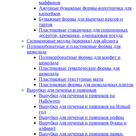
маффинов
Ажурные бумажные формы-воротнички для
капкейков
Бумажные формы для выпечки кексов и
тартов
Пластиковые стаканчики для порционных
десертов, креманки, одноразовая посуда
Силиконовые молды (коврики) для айсинга
Поликорбонатные и пластиковые формы для
шоколада
Поликорбонатные формы для конфет и
шоколада
Пластиковые тематические формы для
шоколада
Пластиковые текстурные маты
Пластиковые формы для шоколадных плиток
Вырубки для печенья и пряников
Вырубки для печенья и пряников на
Halloween
Вырубки для печенья и пряников на Новый
год
Вырубки для печенья и пряников цифры
Вырубки для печенья и пряников буквы и
алфавит
Вырубки для печенья и пряников рамки,