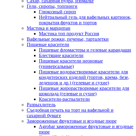
Сахар, сахарная пудра, изомальт
Гели, сиропы, топпинги
Глюкозный сироп
Нейтральный гель для вафельных картинок,
покрытия фруктов и тортов
Мастика и марципан
Мастика топ продукт Россия
Вафельные рожки, печенье, тарталетки
Пищевые красители
Пищевые фломастеры и гелевые карандаши
Блестящие красители
Пищевые красители неоновые
(универсальные)
Пищевые водорастворимые красители для
кондитерских изделий (тортов, крема, безе,
леденцов и др.) (гелевые и сухие)
Пищевые жирорастворимые красители для
шоколада (гелевые и сухие)
Красители-распылители
Разрыхлитель
Съедобная печать на торт на вафельной и
сахарной бумаге
Замороженные фруктовые и ягодные пюре
Agrobar замороженные фруктовые и ягодные
пюре