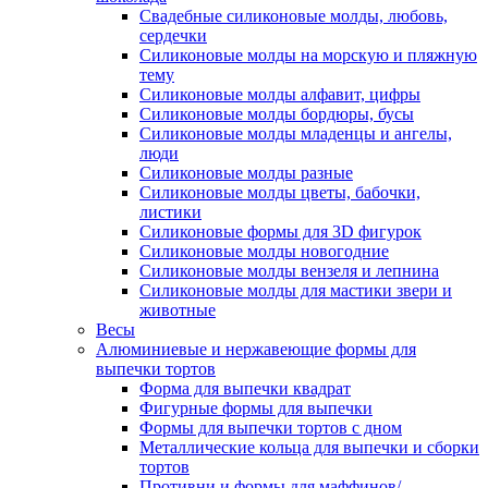
Свадебные силиконовые молды, любовь,
сердечки
Силиконовые молды на морскую и пляжную
тему
Силиконовые молды алфавит, цифры
Силиконовые молды бордюры, бусы
Силиконовые молды младенцы и ангелы,
люди
Силиконовые молды разные
Силиконовые молды цветы, бабочки,
листики
Силиконовые формы для 3D фигурок
Силиконовые молды новогодние
Силиконовые молды вензеля и лепнина
Силиконовые молды для мастики звери и
животные
Весы
Алюминиевые и нержавеющие формы для
выпечки тортов
Форма для выпечки квадрат
Фигурные формы для выпечки
Формы для выпечки тортов с дном
Металлические кольца для выпечки и сборки
тортов
Противни и формы для маффинов/