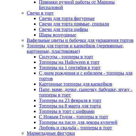
Пряники ручной работы от Марины
Беспаловой
Свечи в торт
Свечи для торта фигурные
Свечи для торта прямые, спирали
Свечи для торта цифры
Шары воздушные
Вафельные цветы и бабочки для украшения тортов
Топперы для тортов и капкейков (деревянные,
картонные, пластиковые)
Силуэты - топперы в торт
Топперы на Halloween в торт
Топперы на 1 сентября в торт
С днем рождения и с юбилеем - топперы для
тортов
Картонные топперы для капкейков
Папе, маме, дочке, сыночку, бабушке, мужу -
топперы в торт
Топперы на 23 февраля в торт
Топперы на 8 марта для торта
Топперы в торт с цифрами
С Новым Годом - топперы в торт
Топперы на пасху для декора куличей
Любовь и свадьба - топперы в торт
Мармеладные фигурки