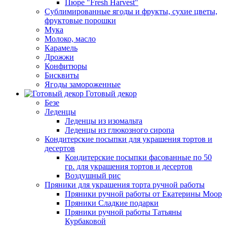
Пюре "Fresh Harvest"
Сублимированные ягоды и фрукты, сухие цветы,
фруктовые порошки
Мука
Молоко, масло
Карамель
Дрожжи
Конфитюры
Бисквиты
Ягоды замороженные
Готовый декор
Безе
Леденцы
Леденцы из изомальта
Леденцы из глюкозного сиропа
Кондитерские посыпки для украшения тортов и
десертов
Кондитерские посыпки фасованные по 50
гр. для украшения тортов и десертов
Воздушный рис
Пряники для украшения торта ручной работы
Пряники ручной работы от Екатерины Моор
Пряники Сладкие подарки
Пряники ручной работы Татьяны
Курбаковой