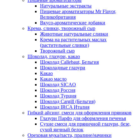
Пищевые ароматизаторы
Натуральные экстракты
Пищевые ароматизаторы Mr Flavor,
Великобритания
Вкусо-ароматические добавки
Крема, сливки, творожный сыр
Животные натуральные сливки
Крема на растительных маслах
(растительные сливки)
Творожный сыр
Шоколад, глазури, какао
Шоколад Callebaut, Бельгия
Шоколадные глазури
Какао
Какао масло
Шоколад SICAO
Шоколад Россия
Шоколад Турция
Шоколад Cargill (Бельгия)
Шоколад IRCA Италия
Гибкий айсинг, смеси для оформления пряников
Глазури Парфэ для оформления печенья
Сухие смеси для пряничной глазури, безе,
сухой яичный белок
Ореховая мука/паста, пралине/начинки