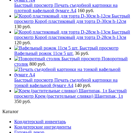
Быстрый просмотр
Печать съедобной картинки на
плотной вафельной бумаге А4
160 руб.
Быстрый
просмотр
Короб пластиковый для торта D-30см h-12см
130 руб.
Быстрый
просмотр
Короб пластиковый для торта D-28см h-13см
120 руб.
Быстрый просмотр
Вафельный рожок 11см 5 шт.
36 руб.
Быстрый просмотр
Поворотный
столик
800 руб.
Быстрый просмотр
Печать съедобной картинки на
тонкой вафельной бумаге А4
140 руб.
Быстрый
просмотр
Крем (растительные сливки) Шантипак, 1л
350 руб.
Каталог
Кондитерский инвентарь
Кондитерские ингредиенты
Готовый декор