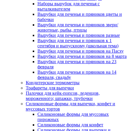
Наборы вырубок для печенья с
выталкивателем
Вырубки для печенья и пряников цветы и
бабочки
Вырубки для печенья и пряников звери/
животные, рыбы, птицы
Вырубки для печенья и пряников разные
Вырубки для печенья и пряников к 1
сентября и выпускному (школьная тема)
Вырубки для печенья и пряников на Пасху
Вырубки для печенья и пряников на 8 марта
Вырубки для печенья и пряников на 23
февраля
Вырубки для печенья и пряников на 14
февраля, свадьбу
Кондитерские термометры
Трафареты для выпечки
Палочки для кейк-попсов, леденцов,
мороженного; шпажки, трубочки
Силиконовые формы для выпечки, конфет и
муссовых тортов
Силиконовые формы для муссовых
пирожных
Силиконовые формы для конфет
Силиконовые формы для выпечки и