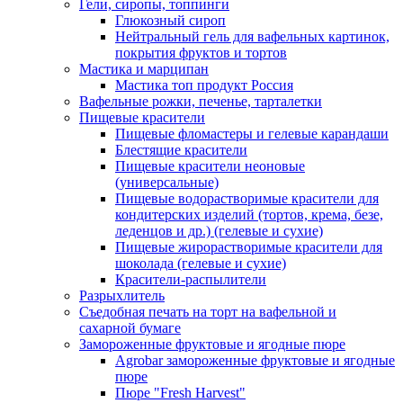
Гели, сиропы, топпинги
Глюкозный сироп
Нейтральный гель для вафельных картинок,
покрытия фруктов и тортов
Мастика и марципан
Мастика топ продукт Россия
Вафельные рожки, печенье, тарталетки
Пищевые красители
Пищевые фломастеры и гелевые карандаши
Блестящие красители
Пищевые красители неоновые
(универсальные)
Пищевые водорастворимые красители для
кондитерских изделий (тортов, крема, безе,
леденцов и др.) (гелевые и сухие)
Пищевые жирорастворимые красители для
шоколада (гелевые и сухие)
Красители-распылители
Разрыхлитель
Съедобная печать на торт на вафельной и
сахарной бумаге
Замороженные фруктовые и ягодные пюре
Agrobar замороженные фруктовые и ягодные
пюре
Пюре "Fresh Harvest"