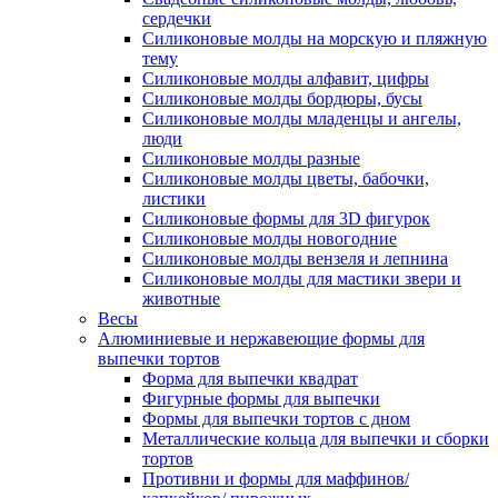
сердечки
Силиконовые молды на морскую и пляжную
тему
Силиконовые молды алфавит, цифры
Силиконовые молды бордюры, бусы
Силиконовые молды младенцы и ангелы,
люди
Силиконовые молды разные
Силиконовые молды цветы, бабочки,
листики
Силиконовые формы для 3D фигурок
Силиконовые молды новогодние
Силиконовые молды вензеля и лепнина
Силиконовые молды для мастики звери и
животные
Весы
Алюминиевые и нержавеющие формы для
выпечки тортов
Форма для выпечки квадрат
Фигурные формы для выпечки
Формы для выпечки тортов с дном
Металлические кольца для выпечки и сборки
тортов
Противни и формы для маффинов/