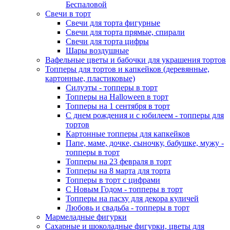
Беспаловой
Свечи в торт
Свечи для торта фигурные
Свечи для торта прямые, спирали
Свечи для торта цифры
Шары воздушные
Вафельные цветы и бабочки для украшения тортов
Топперы для тортов и капкейков (деревянные,
картонные, пластиковые)
Силуэты - топперы в торт
Топперы на Halloween в торт
Топперы на 1 сентября в торт
С днем рождения и с юбилеем - топперы для
тортов
Картонные топперы для капкейков
Папе, маме, дочке, сыночку, бабушке, мужу -
топперы в торт
Топперы на 23 февраля в торт
Топперы на 8 марта для торта
Топперы в торт с цифрами
С Новым Годом - топперы в торт
Топперы на пасху для декора куличей
Любовь и свадьба - топперы в торт
Мармеладные фигурки
Сахарные и шоколадные фигурки, цветы для