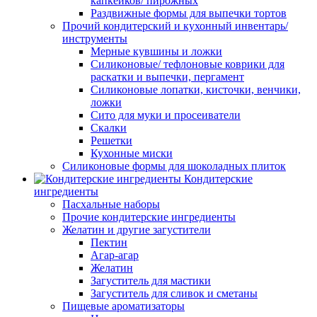
капкейков/ пирожных
Раздвижные формы для выпечки тортов
Прочий кондитерский и кухонный инвентарь/
инструменты
Мерные кувшины и ложки
Силиконовые/ тефлоновые коврики для
раскатки и выпечки, пергамент
Силиконовые лопатки, кисточки, венчики,
ложки
Сито для муки и просеиватели
Скалки
Решетки
Кухонные миски
Силиконовые формы для шоколадных плиток
Кондитерские
ингредиенты
Пасхальные наборы
Прочие кондитерские ингредиенты
Желатин и другие загустители
Пектин
Агар-агар
Желатин
Загуститель для мастики
Загуститель для сливок и сметаны
Пищевые ароматизаторы