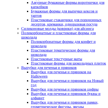
Ажурные бумажные формы-воротнички для
капкейков
Бумажные формы для выпечки кексов и
тартов
Пластиковые стаканчики для порционных
десертов, креманки, одноразовая посуда
Силиконовые молды (коврики) для айсинга
Поликорбонатные и пластиковые формы для
шоколада
Поликорбонатные формы для конфет и
шоколада
Пластиковые тематические формы для
шоколада
Пластиковые текстурные маты
Пластиковые формы для шоколадных плиток
Вырубки для печенья и пряников
Вырубки для печенья и пряников на
Halloween
Вырубки для печенья и пряников на Новый
год
Вырубки для печенья и пряников цифры
Вырубки для печенья и пряников буквы и
алфавит
Вырубки для печенья и пряников рамки,
геометрические фигуры, звезды