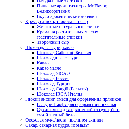
Натуральные экстракты
Пищевые ароматизаторы Mr Flavor,
Великобритания
Вкусо-ароматические добавки
Крема, сливки, творожный сыр
Животные натуральные сливки
Крема на растительных маслах
(растительные сливки)
Творожный сыр
Шоколад, глазури, какао
Шоколад Callebaut, Бельгия
Шоколадные глазури
Какао
Какао масло
Шоколад SICAO
Шоколад Россия
Шоколад Турция
Шоколад Cargill (Бельгия)
Шоколад IRCA Италия
Гибкий айсинг, смеси для оформления пряников
Глазури Парфэ для оформления печенья
Сухие смеси для пряничной глазури, безе,
сухой яичный белок
Ореховая мука/паста, пралине/начинки
Сахар, сахарная пудра, изомальт