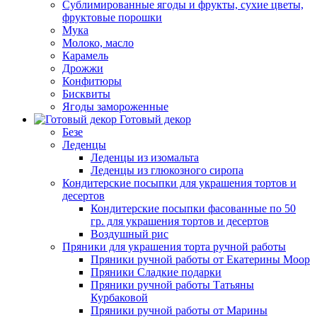
Сублимированные ягоды и фрукты, сухие цветы,
фруктовые порошки
Мука
Молоко, масло
Карамель
Дрожжи
Конфитюры
Бисквиты
Ягоды замороженные
Готовый декор
Безе
Леденцы
Леденцы из изомальта
Леденцы из глюкозного сиропа
Кондитерские посыпки для украшения тортов и
десертов
Кондитерские посыпки фасованные по 50
гр. для украшения тортов и десертов
Воздушный рис
Пряники для украшения торта ручной работы
Пряники ручной работы от Екатерины Моор
Пряники Сладкие подарки
Пряники ручной работы Татьяны
Курбаковой
Пряники ручной работы от Марины