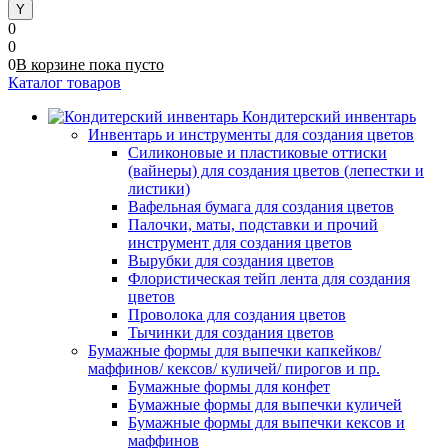
0
0
0
В корзине
пока
пусто
Каталог товаров
Кондитерский инвентарь
Инвентарь и инструменты для создания цветов
Силиконовые и пластиковые оттиски
(вайнеры) для создания цветов (лепестки и
листики)
Вафельная бумага для создания цветов
Палочки, маты, подставки и прочий
инструмент для создания цветов
Вырубки для создания цветов
Флористическая тейп лента для создания
цветов
Проволока для создания цветов
Тычинки для создания цветов
Бумажные формы для выпечки капкейков/
маффинов/ кексов/ куличей/ пирогов и пр.
Бумажные формы для конфет
Бумажные формы для выпечки куличей
Бумажные формы для выпечки кексов и
маффинов