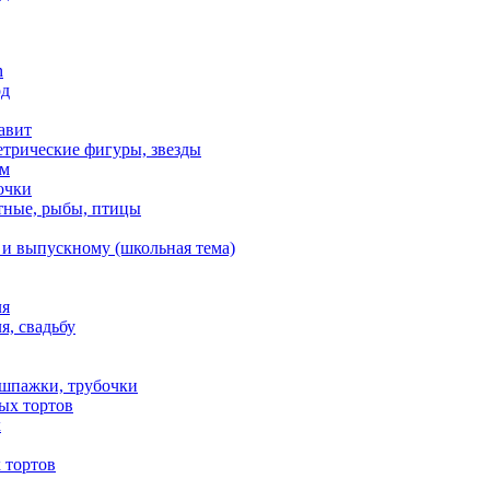
n
од
авит
етрические фигуры, звезды
ем
очки
тные, рыбы, птицы
 и выпускному (школьная тема)
ля
я, свадьбу
 шпажки, трубочки
ых тортов
х
 тортов