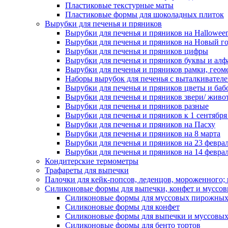
Пластиковые текстурные маты
Пластиковые формы для шоколадных плиток
Вырубки для печенья и пряников
Вырубки для печенья и пряников на Hallowee
Вырубки для печенья и пряников на Новый г
Вырубки для печенья и пряников цифры
Вырубки для печенья и пряников буквы и алф
Вырубки для печенья и пряников рамки, геом
Наборы вырубок для печенья с выталкивател
Вырубки для печенья и пряников цветы и баб
Вырубки для печенья и пряников звери/ живо
Вырубки для печенья и пряников разные
Вырубки для печенья и пряников к 1 сентября
Вырубки для печенья и пряников на Пасху
Вырубки для печенья и пряников на 8 марта
Вырубки для печенья и пряников на 23 февра
Вырубки для печенья и пряников на 14 феврал
Кондитерские термометры
Трафареты для выпечки
Палочки для кейк-попсов, леденцов, мороженного;
Силиконовые формы для выпечки, конфет и муссов
Силиконовые формы для муссовых пирожны
Силиконовые формы для конфет
Силиконовые формы для выпечки и муссовых
Силиконовые формы для бенто тортов