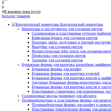
0
0
0
В корзине
пока
пусто
Каталог товаров
Кондитерский инвентарь
Инвентарь и инструменты для создания цветов
Силиконовые и пластиковые оттиски (вайнеры)
Вафельная бумага для создания цветов
Палочки, маты, подставки и прочий инструме
Вырубки для создания цветов
Флористическая тейп лента для создания цвет
Проволока для создания цветов
Тычинки для создания цветов
Бумажные формы для выпечки капкейков/ маффинов/
Бумажные формы для конфет
Бумажные формы для выпечки куличей
Бумажные формы для выпечки кексов и мафф
Ажурные бумажные формы-воротнички для к
Бумажные формы для выпечки кексов и тарто
Пластиковые стаканчики для порционных десе
Силиконовые молды (коврики) для айсинга
Поликорбонатные и пластиковые формы для шокол
Поликорбонатные формы для конфет и шокол
Пластиковые тематические формы для шокола