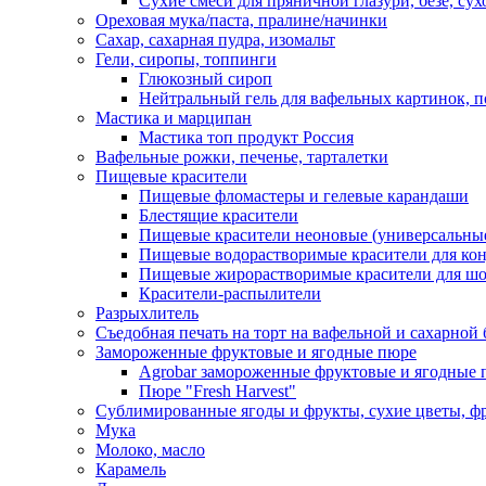
Сухие смеси для пряничной глазури, безе, су
Ореховая мука/паста, пралине/начинки
Сахар, сахарная пудра, изомальт
Гели, сиропы, топпинги
Глюкозный сироп
Нейтральный гель для вафельных картинок, п
Мастика и марципан
Мастика топ продукт Россия
Вафельные рожки, печенье, тарталетки
Пищевые красители
Пищевые фломастеры и гелевые карандаши
Блестящие красители
Пищевые красители неоновые (универсальны
Пищевые водорастворимые красители для конди
Пищевые жирорастворимые красители для шок
Красители-распылители
Разрыхлитель
Съедобная печать на торт на вафельной и сахарной 
Замороженные фруктовые и ягодные пюре
Agrobar замороженные фруктовые и ягодные 
Пюре "Fresh Harvest"
Сублимированные ягоды и фрукты, сухие цветы, 
Мука
Молоко, масло
Карамель