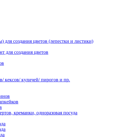
 для создания цветов (лепестки и листики)
нт для создания цветов
ов
 кексов/ куличей/ пирогов и пр.
инов
апкейков
в
ртов, креманки, одноразовая посуда
ада
ада
да