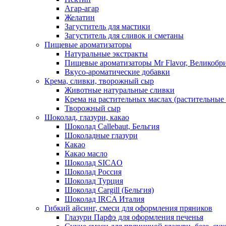
Агар-агар
Желатин
Загуститель для мастики
Загуститель для сливок и сметаны
Пищевые ароматизаторы
Натуральные экстракты
Пищевые ароматизаторы Mr Flavor, Великобр
Вкусо-ароматические добавки
Крема, сливки, творожный сыр
Животные натуральные сливки
Крема на растительных маслах (растительные
Творожный сыр
Шоколад, глазури, какао
Шоколад Callebaut, Бельгия
Шоколадные глазури
Какао
Какао масло
Шоколад SICAO
Шоколад Россия
Шоколад Турция
Шоколад Cargill (Бельгия)
Шоколад IRCA Италия
Гибкий айсинг, смеси для оформления пряников
Глазури Парфэ для оформления печенья