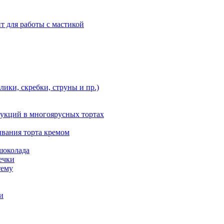
т для работы с мастикой
ики, скребки, струны и пр.)
укций в многоярусных тортах
ивания торта кремом
шоколада
ечки
тему
и