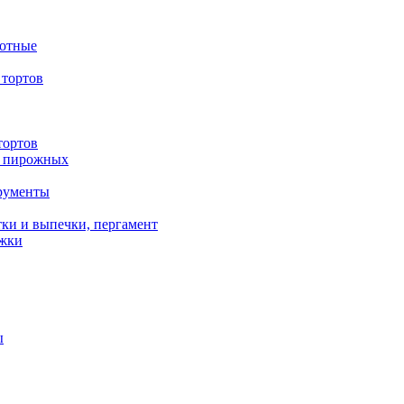
вотные
тортов
тортов
/ пирожных
трументы
ки и выпечки, пергамент
ожки
ы