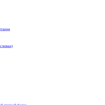
итания
 сливки)