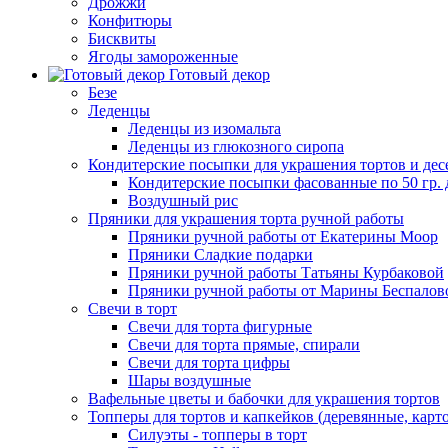
Дрожжи
Конфитюры
Бисквиты
Ягоды замороженные
Готовый декор
Безе
Леденцы
Леденцы из изомальта
Леденцы из глюкозного сиропа
Кондитерские посыпки для украшения тортов и дес
Кондитерские посыпки фасованные по 50 гр. 
Воздушный рис
Пряники для украшения торта ручной работы
Пряники ручной работы от Екатерины Моор
Пряники Сладкие подарки
Пряники ручной работы Татьяны Курбаковой
Пряники ручной работы от Марины Беспалов
Свечи в торт
Свечи для торта фигурные
Свечи для торта прямые, спирали
Свечи для торта цифры
Шары воздушные
Вафельные цветы и бабочки для украшения тортов
Топперы для тортов и капкейков (деревянные, карт
Силуэты - топперы в торт