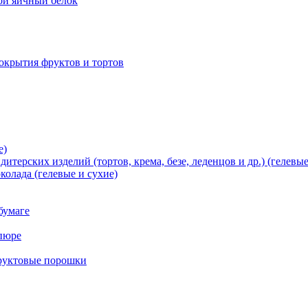
хой яичный белок
окрытия фруктов и тортов
е)
терских изделий (тортов, крема, безе, леденцов и др.) (гелевые
олада (гелевые и сухие)
бумаге
пюре
фруктовые порошки