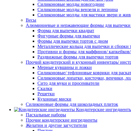
Силиконовые молды новогодние
Силиконовые молды вензеля и лепнина
Силиконовые молды для мастики звери и жи
Весы
Алюминиевые и нержавеющие формы для выпечки 
Форма для выпечки квадрат
Фигурные формы для выпечки
Формы для выпечки тортов с дном
Металлические кольца для выпечки и сборки 
Противни и формы для маффинов/ капкейков
Раздвижные формы для выпечки тортов
Прочий кондитерский и кухонный инвентарь/ инс
Мерные кувшины и ложки
Силиконовые/ тефлоновые коврики для раскат
Силиконовые лопатки, кисточки, венчики, л
Сито для муки и просеиватели
Скалки
Решетки
Кухонные миски
Силиконовые формы для шоколадных плиток
Кондитерские ингредиент
Пасхальные наборы
Прочие кондитерские ингредиенты
Желатин и другие загустители
Пектин