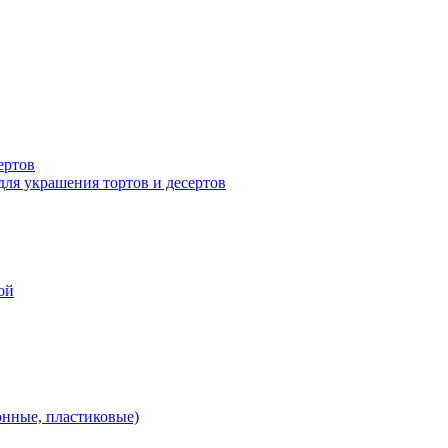
ертов
для украшения тортов и десертов
ой
онные, пластиковые)