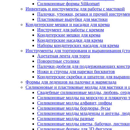
Силиконовые формы Silikomart
Инвентарь и инструменты для работы с мастикой
Палочки, утюжки, резаки и прочий инструмен
Пластиковые вырубки для мастики
Кондитерские мешки и насадки для крема
Инструмент для работы с кремом
Кондитерские мешки для крема
Кондитерские насадки для крема
Наборы кондитерских насадок для крема
Инструменты для тортированя и выравнивания (стол
Ацетатная лента для торта
Поворотные столики
Палочки-дюбеля для поддерживающих констр
Ножи и струны для нарезки бисквитов
Кондитерские скребки и шпатели для выравн
Формы для леденцов на палочке и мармелада
Силиконовые и пластиковые молды для мастики и 
Свадебные силиконовые молды, любовь, серд
Силиконовые молды на морскую и пляжную 
Силиконовые молды алфавит, цифры
Силиконовые молды бордюры, бусы
Силиконовые молды младенцы и ангелы, люд
Силиконовые молды разные
Силиконовые молды цветы, бабочки, листики
Силиконовые формы для 3D фигурок