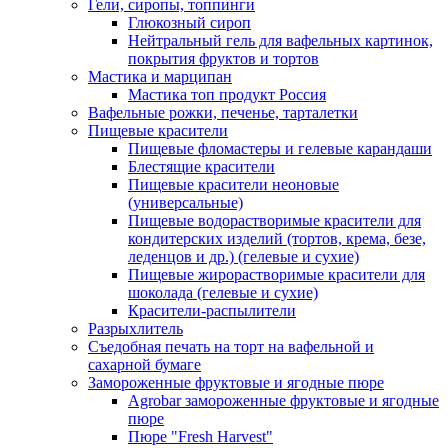
Гели, сиропы, топпинги
Глюкозный сироп
Нейтральный гель для вафельных картинок,
покрытия фруктов и тортов
Мастика и марципан
Мастика топ продукт Россия
Вафельные рожки, печенье, тарталетки
Пищевые красители
Пищевые фломастеры и гелевые карандаши
Блестящие красители
Пищевые красители неоновые
(универсальные)
Пищевые водорастворимые красители для
кондитерских изделий (тортов, крема, безе,
леденцов и др.) (гелевые и сухие)
Пищевые жирорастворимые красители для
шоколада (гелевые и сухие)
Красители-распылители
Разрыхлитель
Съедобная печать на торт на вафельной и
сахарной бумаге
Замороженные фруктовые и ягодные пюре
Agrobar замороженные фруктовые и ягодные
пюре
Пюре "Fresh Harvest"