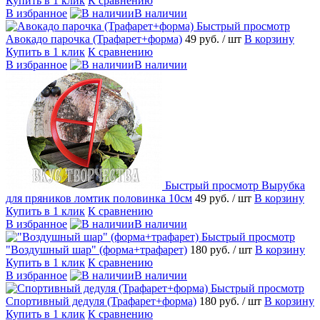
Купить в 1 клик
К сравнению
В избранное
В наличии
Быстрый просмотр
Авокадо парочка (Трафарет+форма)
49 руб.
/ шт
В корзину
Купить в 1 клик
К сравнению
В избранное
В наличии
Быстрый просмотр
Вырубка
для пряников ломтик половинка 10см
49 руб.
/ шт
В корзину
Купить в 1 клик
К сравнению
В избранное
В наличии
Быстрый просмотр
"Воздушный шар" (форма+трафарет)
180 руб.
/ шт
В корзину
Купить в 1 клик
К сравнению
В избранное
В наличии
Быстрый просмотр
Спортивный дедуля (Трафарет+форма)
180 руб.
/ шт
В корзину
Купить в 1 клик
К сравнению