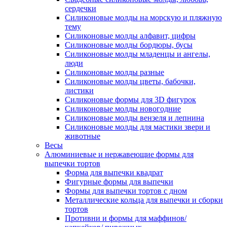
сердечки
Силиконовые молды на морскую и пляжную
тему
Силиконовые молды алфавит, цифры
Силиконовые молды бордюры, бусы
Силиконовые молды младенцы и ангелы,
люди
Силиконовые молды разные
Силиконовые молды цветы, бабочки,
листики
Силиконовые формы для 3D фигурок
Силиконовые молды новогодние
Силиконовые молды вензеля и лепнина
Силиконовые молды для мастики звери и
животные
Весы
Алюминиевые и нержавеющие формы для
выпечки тортов
Форма для выпечки квадрат
Фигурные формы для выпечки
Формы для выпечки тортов с дном
Металлические кольца для выпечки и сборки
тортов
Противни и формы для маффинов/