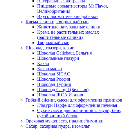
Натуральные экстракты
Пищевые ароматизаторы Mr Flavor,
Великобритания
Вкусо-ароматические добавки
Крема, сливки, творожный сыр
Животные натуральные сливки
Крема на растительных маслах
(растительные сливки)
Творожный сыр
Шоколад, глазури, какао
Шоколад Callebaut, Бельгия
Шоколадные глазури
Какао
Какао масло
Шоколад SICAO
Шоколад Россия
Шоколад Турция
Шоколад Cargill (Бельгия)
Шоколад IRCA Италия
Гибкий айсинг, смеси для оформления пряников
Глазури Парфэ для оформления печенья
Сухие смеси для пряничной глазури, безе,
сухой яичный белок
Ореховая мука/паста, пралине/начинки
Сахар, сахарная пудра, изомальт