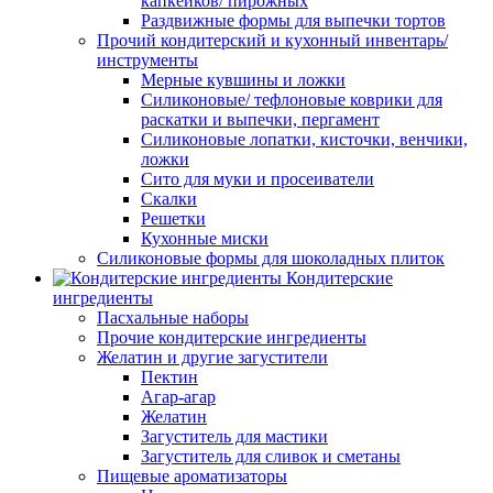
капкейков/ пирожных
Раздвижные формы для выпечки тортов
Прочий кондитерский и кухонный инвентарь/
инструменты
Мерные кувшины и ложки
Силиконовые/ тефлоновые коврики для
раскатки и выпечки, пергамент
Силиконовые лопатки, кисточки, венчики,
ложки
Сито для муки и просеиватели
Скалки
Решетки
Кухонные миски
Силиконовые формы для шоколадных плиток
Кондитерские
ингредиенты
Пасхальные наборы
Прочие кондитерские ингредиенты
Желатин и другие загустители
Пектин
Агар-агар
Желатин
Загуститель для мастики
Загуститель для сливок и сметаны
Пищевые ароматизаторы