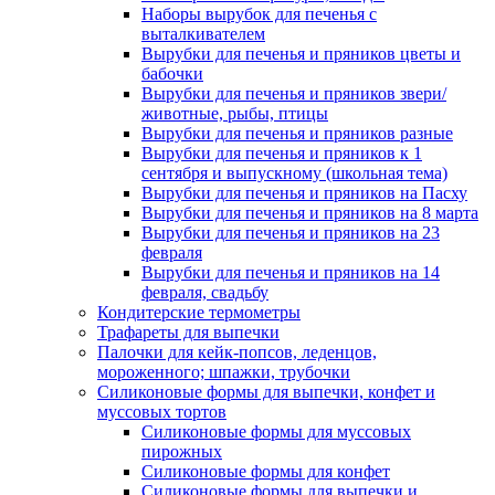
Наборы вырубок для печенья с
выталкивателем
Вырубки для печенья и пряников цветы и
бабочки
Вырубки для печенья и пряников звери/
животные, рыбы, птицы
Вырубки для печенья и пряников разные
Вырубки для печенья и пряников к 1
сентября и выпускному (школьная тема)
Вырубки для печенья и пряников на Пасху
Вырубки для печенья и пряников на 8 марта
Вырубки для печенья и пряников на 23
февраля
Вырубки для печенья и пряников на 14
февраля, свадьбу
Кондитерские термометры
Трафареты для выпечки
Палочки для кейк-попсов, леденцов,
мороженного; шпажки, трубочки
Силиконовые формы для выпечки, конфет и
муссовых тортов
Силиконовые формы для муссовых
пирожных
Силиконовые формы для конфет
Силиконовые формы для выпечки и