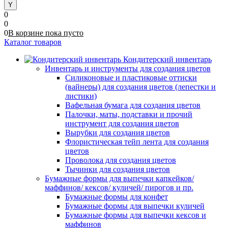
0
0
0
В корзине
пока
пусто
Каталог товаров
Кондитерский инвентарь
Инвентарь и инструменты для создания цветов
Силиконовые и пластиковые оттиски
(вайнеры) для создания цветов (лепестки и
листики)
Вафельная бумага для создания цветов
Палочки, маты, подставки и прочий
инструмент для создания цветов
Вырубки для создания цветов
Флористическая тейп лента для создания
цветов
Проволока для создания цветов
Тычинки для создания цветов
Бумажные формы для выпечки капкейков/
маффинов/ кексов/ куличей/ пирогов и пр.
Бумажные формы для конфет
Бумажные формы для выпечки куличей
Бумажные формы для выпечки кексов и
маффинов