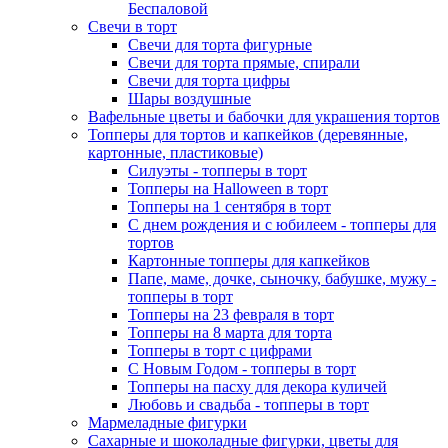
Беспаловой
Свечи в торт
Свечи для торта фигурные
Свечи для торта прямые, спирали
Свечи для торта цифры
Шары воздушные
Вафельные цветы и бабочки для украшения тортов
Топперы для тортов и капкейков (деревянные,
картонные, пластиковые)
Силуэты - топперы в торт
Топперы на Halloween в торт
Топперы на 1 сентября в торт
С днем рождения и с юбилеем - топперы для
тортов
Картонные топперы для капкейков
Папе, маме, дочке, сыночку, бабушке, мужу -
топперы в торт
Топперы на 23 февраля в торт
Топперы на 8 марта для торта
Топперы в торт с цифрами
С Новым Годом - топперы в торт
Топперы на пасху для декора куличей
Любовь и свадьба - топперы в торт
Мармеладные фигурки
Сахарные и шоколадные фигурки, цветы для