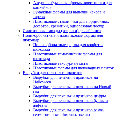
Ажурные бумажные формы-воротнички для
капкейков
Бумажные формы для выпечки кексов и
тартов
Пластиковые стаканчики для порционных
десертов, креманки, одноразовая посуда
Силиконовые молды (коврики) для айсинга
Поликорбонатные и пластиковые формы для
шоколада
Поликорбонатные формы для конфет и
шоколада
Пластиковые тематические формы для
шоколада
Пластиковые текстурные маты
Пластиковые формы для шоколадных плиток
Вырубки для печенья и пряников
Вырубки для печенья и пряников на
Halloween
Вырубки для печенья и пряников на Новый
год
Вырубки для печенья и пряников цифры
Вырубки для печенья и пряников буквы и
алфавит
Вырубки для печенья и пряников рамки,
геометрические фигуры, звезды