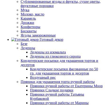
Сублимированные ягоды и фрукты, сухие цветы,
фруктовые порошки
Мука
Молоко, масло
Карамель
Дрожжи
Конфитюры
Бисквиты
Ягоды замороженные
Готовый декор
Безе
Леденцы
Леденцы из изомальта
Леденцы из глюкозного сиропа
Кондитерские посыпки для украшения тортов и
десертов
Кондитерские посыпки фасованные по 50
гр. для украшения тортов и десертов
Воздушный рис
Пряники для украшения торта ручной работы
Пряники ручной работы от Екатерины Моор
Пряники Сладкие подарки
Пряники ручной работы Татьяны
Курбаковой
Пряники ручной работы от Марины