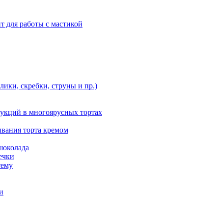
т для работы с мастикой
ики, скребки, струны и пр.)
укций в многоярусных тортах
ивания торта кремом
шоколада
ечки
тему
и