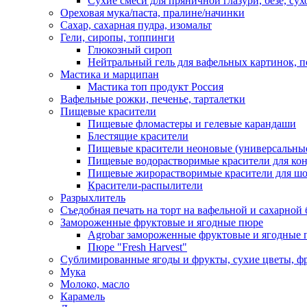
Сухие смеси для пряничной глазури, безе, су
Ореховая мука/паста, пралине/начинки
Сахар, сахарная пудра, изомальт
Гели, сиропы, топпинги
Глюкозный сироп
Нейтральный гель для вафельных картинок, п
Мастика и марципан
Мастика топ продукт Россия
Вафельные рожки, печенье, тарталетки
Пищевые красители
Пищевые фломастеры и гелевые карандаши
Блестящие красители
Пищевые красители неоновые (универсальны
Пищевые водорастворимые красители для конди
Пищевые жирорастворимые красители для шок
Красители-распылители
Разрыхлитель
Съедобная печать на торт на вафельной и сахарной 
Замороженные фруктовые и ягодные пюре
Agrobar замороженные фруктовые и ягодные 
Пюре "Fresh Harvest"
Сублимированные ягоды и фрукты, сухие цветы, 
Мука
Молоко, масло
Карамель