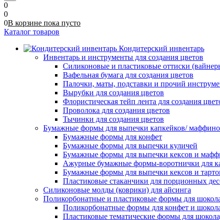
0
0
0
В корзине
пока
пусто
Каталог товаров
Кондитерский инвентарь
Инвентарь и инструменты для создания цветов
Силиконовые и пластиковые оттиски (вайнеры)
Вафельная бумага для создания цветов
Палочки, маты, подставки и прочий инструме
Вырубки для создания цветов
Флористическая тейп лента для создания цвет
Проволока для создания цветов
Тычинки для создания цветов
Бумажные формы для выпечки капкейков/ маффинов/
Бумажные формы для конфет
Бумажные формы для выпечки куличей
Бумажные формы для выпечки кексов и мафф
Ажурные бумажные формы-воротнички для к
Бумажные формы для выпечки кексов и тарто
Пластиковые стаканчики для порционных десе
Силиконовые молды (коврики) для айсинга
Поликорбонатные и пластиковые формы для шокол
Поликорбонатные формы для конфет и шокол
Пластиковые тематические формы для шокола