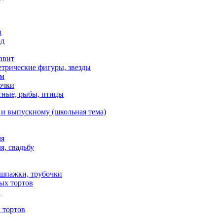
n
од
авит
етрические фигуры, звезды
ем
очки
тные, рыбы, птицы
 и выпускному (школьная тема)
ля
я, свадьбу
 шпажки, трубочки
ых тортов
х
 тортов