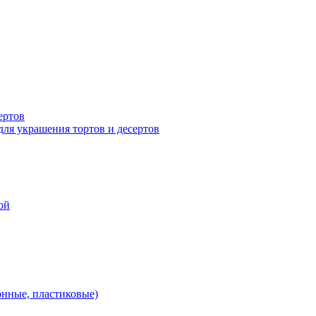
ертов
для украшения тортов и десертов
ой
онные, пластиковые)