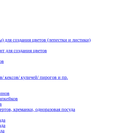
 для создания цветов (лепестки и листики)
нт для создания цветов
ов
 кексов/ куличей/ пирогов и пр.
инов
апкейков
в
ртов, креманки, одноразовая посуда
ада
ада
да