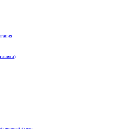
итания
 сливки)