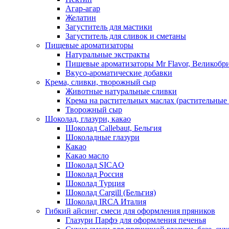
Агар-агар
Желатин
Загуститель для мастики
Загуститель для сливок и сметаны
Пищевые ароматизаторы
Натуральные экстракты
Пищевые ароматизаторы Mr Flavor, Великобр
Вкусо-ароматические добавки
Крема, сливки, творожный сыр
Животные натуральные сливки
Крема на растительных маслах (растительные
Творожный сыр
Шоколад, глазури, какао
Шоколад Callebaut, Бельгия
Шоколадные глазури
Какао
Какао масло
Шоколад SICAO
Шоколад Россия
Шоколад Турция
Шоколад Cargill (Бельгия)
Шоколад IRCA Италия
Гибкий айсинг, смеси для оформления пряников
Глазури Парфэ для оформления печенья