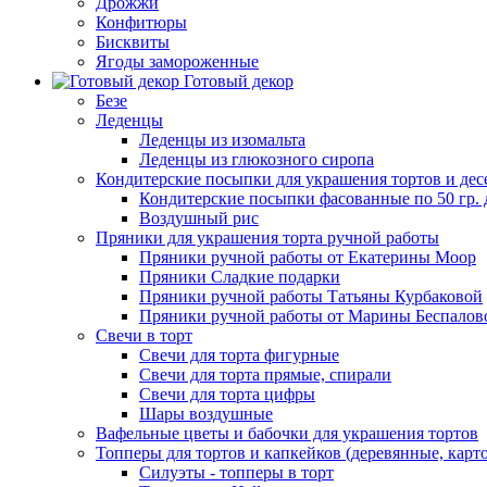
Дрожжи
Конфитюры
Бисквиты
Ягоды замороженные
Готовый декор
Безе
Леденцы
Леденцы из изомальта
Леденцы из глюкозного сиропа
Кондитерские посыпки для украшения тортов и дес
Кондитерские посыпки фасованные по 50 гр. 
Воздушный рис
Пряники для украшения торта ручной работы
Пряники ручной работы от Екатерины Моор
Пряники Сладкие подарки
Пряники ручной работы Татьяны Курбаковой
Пряники ручной работы от Марины Беспалов
Свечи в торт
Свечи для торта фигурные
Свечи для торта прямые, спирали
Свечи для торта цифры
Шары воздушные
Вафельные цветы и бабочки для украшения тортов
Топперы для тортов и капкейков (деревянные, карт
Силуэты - топперы в торт