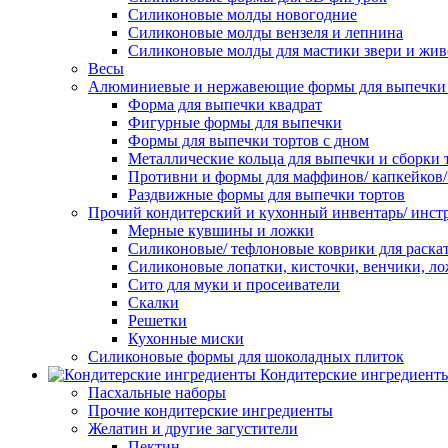
Силиконовые молды новогодние
Силиконовые молды вензеля и лепнина
Силиконовые молды для мастики звери и жи
Весы
Алюминиевые и нержавеющие формы для выпечки 
Форма для выпечки квадрат
Фигурные формы для выпечки
Формы для выпечки тортов с дном
Металлические кольца для выпечки и сборки 
Противни и формы для маффинов/ капкейков
Раздвижные формы для выпечки тортов
Прочий кондитерский и кухонный инвентарь/ инс
Мерные кувшины и ложки
Силиконовые/ тефлоновые коврики для раскат
Силиконовые лопатки, кисточки, венчики, л
Сито для муки и просеиватели
Скалки
Решетки
Кухонные миски
Силиконовые формы для шоколадных плиток
Кондитерские ингредиент
Пасхальные наборы
Прочие кондитерские ингредиенты
Желатин и другие загустители
Пектин