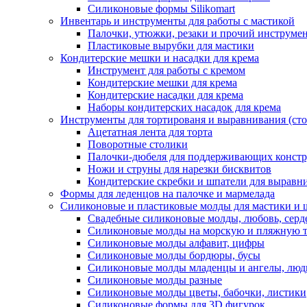
Силиконовые формы Silikomart
Инвентарь и инструменты для работы с мастикой
Палочки, утюжки, резаки и прочий инструмен
Пластиковые вырубки для мастики
Кондитерские мешки и насадки для крема
Инструмент для работы с кремом
Кондитерские мешки для крема
Кондитерские насадки для крема
Наборы кондитерских насадок для крема
Инструменты для тортированя и выравнивания (стол
Ацетатная лента для торта
Поворотные столики
Палочки-дюбеля для поддерживающих констр
Ножи и струны для нарезки бисквитов
Кондитерские скребки и шпатели для выравн
Формы для леденцов на палочке и мармелада
Силиконовые и пластиковые молды для мастики и 
Свадебные силиконовые молды, любовь, серд
Силиконовые молды на морскую и пляжную 
Силиконовые молды алфавит, цифры
Силиконовые молды бордюры, бусы
Силиконовые молды младенцы и ангелы, люд
Силиконовые молды разные
Силиконовые молды цветы, бабочки, листики
Силиконовые формы для 3D фигурок