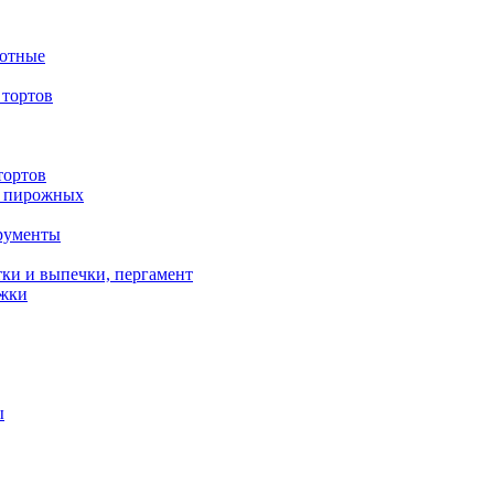
вотные
тортов
тортов
/ пирожных
трументы
ки и выпечки, пергамент
ожки
ы