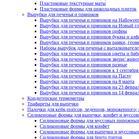
Пластиковые текстурные маты
Пластиковые формы для шоколадных плиток
Вырубки для печенья и пряников
Вырубки для печенья и пряников на Hallowee
Вырубки для печенья и пряников на Новый г
Вырубки для печенья и пряников цифры
Вырубки для печенья и пряников буквы и алф
Вырубки для печенья и пряников рамки, геом
Наборы вырубок для печенья с выталкивател
Вырубки для печенья и пряников цветы и баб
Вырубки для печенья и пряников звери/ живо
Вырубки для печенья и пряников разные
Вырубки для печенья и пряников к 1 сентября
Вырубки для печенья и пряников на Пасху
Вырубки для печенья и пряников на 8 марта
Вырубки для печенья и пряников на 23 февра
Вырубки для печенья и пряников на 14 феврал
Кондитерские термометры
Трафареты для выпечки
Палочки для кейк-попсов, леденцов, мороженного;
Силиконовые формы для выпечки, конфет и муссов
Силиконовые формы для муссовых пирожны
Силиконовые формы для конфет
Силиконовые формы для выпечки и муссовых
Силиконовые формы для бенто тортов