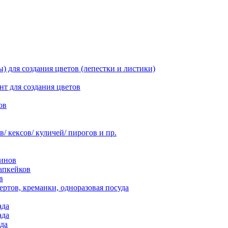
 для создания цветов (лепестки и листики)
нт для создания цветов
ов
 кексов/ куличей/ пирогов и пр.
инов
апкейков
в
ртов, креманки, одноразовая посуда
ада
ада
да