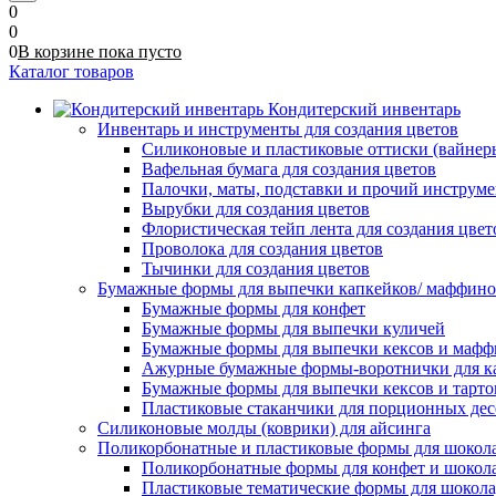
0
0
0
В корзине
пока
пусто
Каталог товаров
Кондитерский инвентарь
Инвентарь и инструменты для создания цветов
Силиконовые и пластиковые оттиски (вайнеры)
Вафельная бумага для создания цветов
Палочки, маты, подставки и прочий инструме
Вырубки для создания цветов
Флористическая тейп лента для создания цвет
Проволока для создания цветов
Тычинки для создания цветов
Бумажные формы для выпечки капкейков/ маффинов/
Бумажные формы для конфет
Бумажные формы для выпечки куличей
Бумажные формы для выпечки кексов и мафф
Ажурные бумажные формы-воротнички для к
Бумажные формы для выпечки кексов и тарто
Пластиковые стаканчики для порционных десе
Силиконовые молды (коврики) для айсинга
Поликорбонатные и пластиковые формы для шокол
Поликорбонатные формы для конфет и шокол
Пластиковые тематические формы для шокола