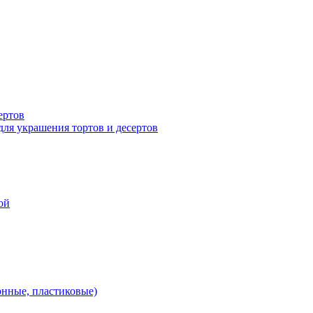
ертов
для украшения тортов и десертов
ой
онные, пластиковые)