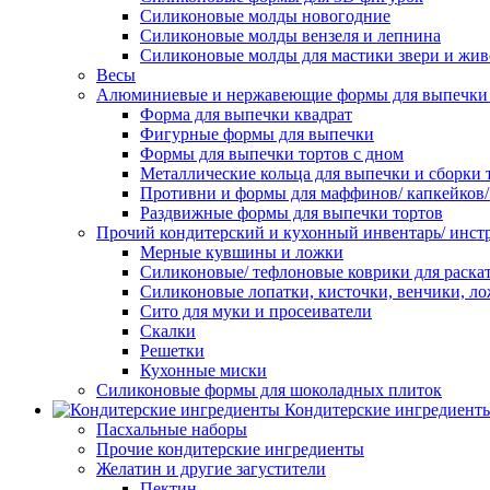
Силиконовые молды новогодние
Силиконовые молды вензеля и лепнина
Силиконовые молды для мастики звери и жи
Весы
Алюминиевые и нержавеющие формы для выпечки 
Форма для выпечки квадрат
Фигурные формы для выпечки
Формы для выпечки тортов с дном
Металлические кольца для выпечки и сборки 
Противни и формы для маффинов/ капкейков
Раздвижные формы для выпечки тортов
Прочий кондитерский и кухонный инвентарь/ инс
Мерные кувшины и ложки
Силиконовые/ тефлоновые коврики для раскат
Силиконовые лопатки, кисточки, венчики, л
Сито для муки и просеиватели
Скалки
Решетки
Кухонные миски
Силиконовые формы для шоколадных плиток
Кондитерские ингредиент
Пасхальные наборы
Прочие кондитерские ингредиенты
Желатин и другие загустители
Пектин