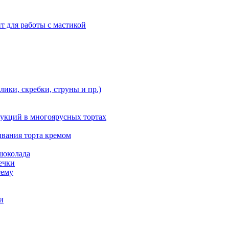
т для работы с мастикой
ики, скребки, струны и пр.)
укций в многоярусных тортах
ивания торта кремом
шоколада
ечки
тему
и