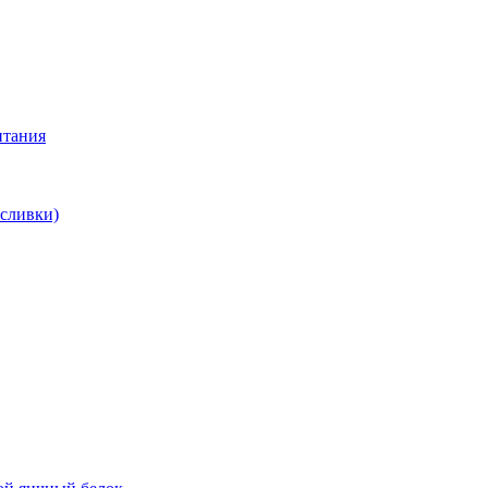
итания
 сливки)