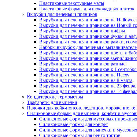
Пластиковые текстурные маты
Пластиковые формы для шоколадных плиток
Вырубки для печенья и пряников
Вырубки для печенья и пряников на Hallowee
Вырубки для печенья и пряников на Новый г
Вырубки для печенья и пряников цифры
Вырубки для печенья и пряников буквы и алф
Вырубки для печенья и пряников рамки, геом
Наборы вырубок для печенья с выталкивател
Вырубки для печенья и пряников цветы и баб
Вырубки для печенья и пряников звери/ живо
Вырубки для печенья и пряников разные
Вырубки для печенья и пряников к 1 сентября
Вырубки для печенья и пряников на Пасху
Вырубки для печенья и пряников на 8 марта
Вырубки для печенья и пряников на 23 февра
Вырубки для печенья и пряников на 14 феврал
Кондитерские термометры
Трафареты для выпечки
Палочки для кейк-попсов, леденцов, мороженного;
Силиконовые формы для выпечки, конфет и муссов
Силиконовые формы для муссовых пирожны
Силиконовые формы для конфет
Силиконовые формы для выпечки и муссовых
Силиконовые формы для бенто тортов