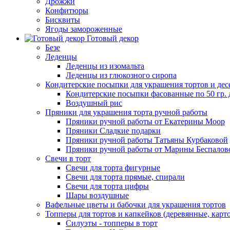
Дрожжи
Конфитюры
Бисквиты
Ягоды замороженные
Готовый декор
Безе
Леденцы
Леденцы из изомальта
Леденцы из глюкозного сиропа
Кондитерские посыпки для украшения тортов и дес
Кондитерские посыпки фасованные по 50 гр. 
Воздушный рис
Пряники для украшения торта ручной работы
Пряники ручной работы от Екатерины Моор
Пряники Сладкие подарки
Пряники ручной работы Татьяны Курбаковой
Пряники ручной работы от Марины Беспалов
Свечи в торт
Свечи для торта фигурные
Свечи для торта прямые, спирали
Свечи для торта цифры
Шары воздушные
Вафельные цветы и бабочки для украшения тортов
Топперы для тортов и капкейков (деревянные, карт
Силуэты - топперы в торт