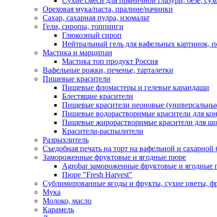
Сухие смеси для пряничной глазури, безе, су
Ореховая мука/паста, пралине/начинки
Сахар, сахарная пудра, изомальт
Гели, сиропы, топпинги
Глюкозный сироп
Нейтральный гель для вафельных картинок, п
Мастика и марципан
Мастика топ продукт Россия
Вафельные рожки, печенье, тарталетки
Пищевые красители
Пищевые фломастеры и гелевые карандаши
Блестящие красители
Пищевые красители неоновые (универсальны
Пищевые водорастворимые красители для конди
Пищевые жирорастворимые красители для шок
Красители-распылители
Разрыхлитель
Съедобная печать на торт на вафельной и сахарной 
Замороженные фруктовые и ягодные пюре
Agrobar замороженные фруктовые и ягодные 
Пюре "Fresh Harvest"
Сублимированные ягоды и фрукты, сухие цветы, 
Мука
Молоко, масло
Карамель