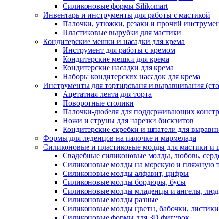
Силиконовые формы Silikomart
Инвентарь и инструменты для работы с мастикой
Палочки, утюжки, резаки и прочий инструмен
Пластиковые вырубки для мастики
Кондитерские мешки и насадки для крема
Инструмент для работы с кремом
Кондитерские мешки для крема
Кондитерские насадки для крема
Наборы кондитерских насадок для крема
Инструменты для тортированя и выравнивания (стол
Ацетатная лента для торта
Поворотные столики
Палочки-дюбеля для поддерживающих констр
Ножи и струны для нарезки бисквитов
Кондитерские скребки и шпатели для выравн
Формы для леденцов на палочке и мармелада
Силиконовые и пластиковые молды для мастики и 
Свадебные силиконовые молды, любовь, серд
Силиконовые молды на морскую и пляжную 
Силиконовые молды алфавит, цифры
Силиконовые молды бордюры, бусы
Силиконовые молды младенцы и ангелы, люд
Силиконовые молды разные
Силиконовые молды цветы, бабочки, листики
Силиконовые формы для 3D фигурок