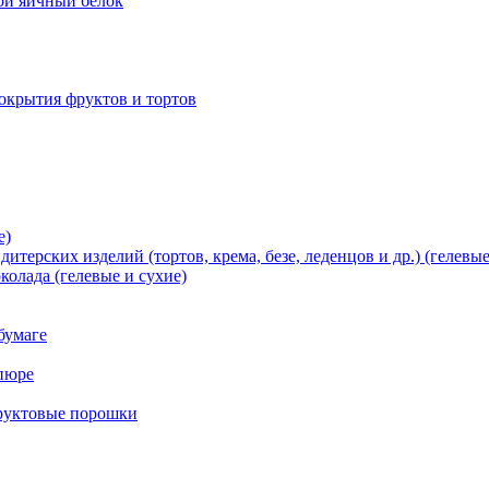
хой яичный белок
окрытия фруктов и тортов
е)
терских изделий (тортов, крема, безе, леденцов и др.) (гелевые
олада (гелевые и сухие)
бумаге
пюре
фруктовые порошки