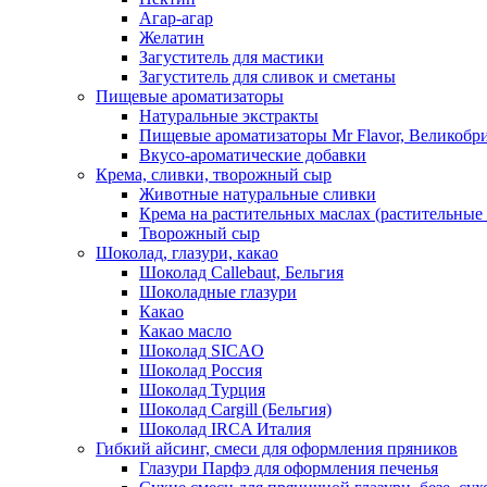
Агар-агар
Желатин
Загуститель для мастики
Загуститель для сливок и сметаны
Пищевые ароматизаторы
Натуральные экстракты
Пищевые ароматизаторы Mr Flavor, Великобр
Вкусо-ароматические добавки
Крема, сливки, творожный сыр
Животные натуральные сливки
Крема на растительных маслах (растительные
Творожный сыр
Шоколад, глазури, какао
Шоколад Callebaut, Бельгия
Шоколадные глазури
Какао
Какао масло
Шоколад SICAO
Шоколад Россия
Шоколад Турция
Шоколад Cargill (Бельгия)
Шоколад IRCA Италия
Гибкий айсинг, смеси для оформления пряников
Глазури Парфэ для оформления печенья