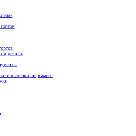
вотные
тортов
тортов
/ пирожных
трументы
ки и выпечки, пергамент
ожки
ы