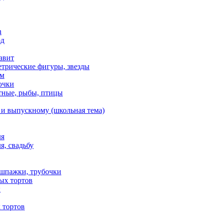
n
од
авит
етрические фигуры, звезды
ем
очки
тные, рыбы, птицы
 и выпускному (школьная тема)
ля
я, свадьбу
 шпажки, трубочки
ых тортов
х
 тортов