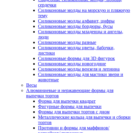
сердечки
Силиконовые молды на морскую и пляжную
тему
Силиконовые молды алфавит, цифры
Силиконовые молды бордюры, бусы
Силиконовые молды младенцы и ангелы,
люди
Силиконовые молды разные
Силиконовые молды цветы, бабочки,
листики
Силиконовые формы для 3D фигурок
Силиконовые молды новогодние
Силиконовые молды вензеля и лепнина
Силиконовые молды для мастики звери и
животные
Весы
Алюминиевые и нержавеющие формы для
выпечки тортов
Форма для выпечки квадрат
Фигурные формы для выпечки
Формы для выпечки тортов с дном
Металлические кольца для выпечки и сборки
тортов
Противни и формы для маффинов/