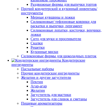
капкейков/ пирожных
Раздвижные формы для выпечки тортов
Прочий кондитерский и кухонный инвентарь/
инструменты
Мерные кувшины и ложки
Силиконовые/ тефлоновые коврики для
раскатки и выпечки, пергамент
Силиконовые лопатки, кисточки, венчики,
ложки
Сито для муки и просеиватели
Скалки
Решетки
Кухонные миски
Силиконовые формы для шоколадных плиток
Кондитерские
ингредиенты
Пасхальные наборы
Прочие кондитерские ингредиенты
Желатин и другие загустители
Пектин
Агар-агар
Желатин
Загуститель для мастики
Загуститель для сливок и сметаны
Пищевые ароматизаторы