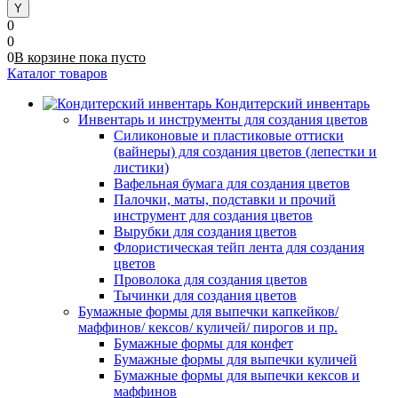
0
0
0
В корзине
пока
пусто
Каталог товаров
Кондитерский инвентарь
Инвентарь и инструменты для создания цветов
Силиконовые и пластиковые оттиски
(вайнеры) для создания цветов (лепестки и
листики)
Вафельная бумага для создания цветов
Палочки, маты, подставки и прочий
инструмент для создания цветов
Вырубки для создания цветов
Флористическая тейп лента для создания
цветов
Проволока для создания цветов
Тычинки для создания цветов
Бумажные формы для выпечки капкейков/
маффинов/ кексов/ куличей/ пирогов и пр.
Бумажные формы для конфет
Бумажные формы для выпечки куличей
Бумажные формы для выпечки кексов и
маффинов