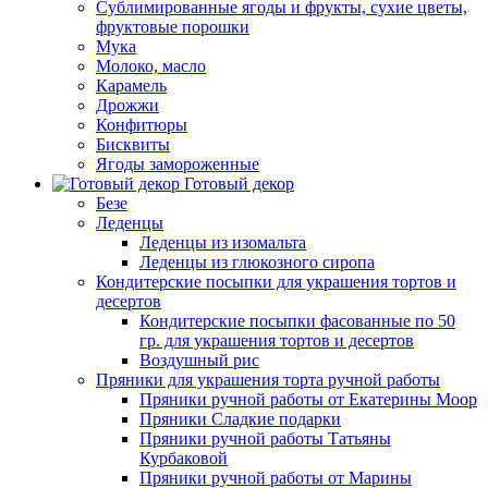
Сублимированные ягоды и фрукты, сухие цветы,
фруктовые порошки
Мука
Молоко, масло
Карамель
Дрожжи
Конфитюры
Бисквиты
Ягоды замороженные
Готовый декор
Безе
Леденцы
Леденцы из изомальта
Леденцы из глюкозного сиропа
Кондитерские посыпки для украшения тортов и
десертов
Кондитерские посыпки фасованные по 50
гр. для украшения тортов и десертов
Воздушный рис
Пряники для украшения торта ручной работы
Пряники ручной работы от Екатерины Моор
Пряники Сладкие подарки
Пряники ручной работы Татьяны
Курбаковой
Пряники ручной работы от Марины