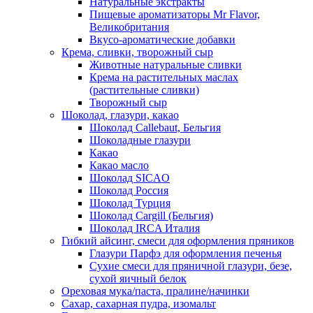
Натуральные экстракты
Пищевые ароматизаторы Mr Flavor,
Великобритания
Вкусо-ароматические добавки
Крема, сливки, творожный сыр
Животные натуральные сливки
Крема на растительных маслах
(растительные сливки)
Творожный сыр
Шоколад, глазури, какао
Шоколад Callebaut, Бельгия
Шоколадные глазури
Какао
Какао масло
Шоколад SICAO
Шоколад Россия
Шоколад Турция
Шоколад Cargill (Бельгия)
Шоколад IRCA Италия
Гибкий айсинг, смеси для оформления пряников
Глазури Парфэ для оформления печенья
Сухие смеси для пряничной глазури, безе,
сухой яичный белок
Ореховая мука/паста, пралине/начинки
Сахар, сахарная пудра, изомальт