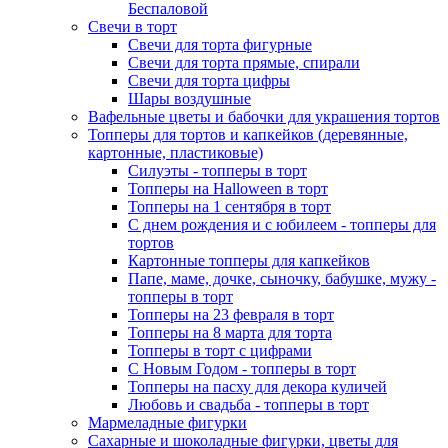
Беспаловой
Свечи в торт
Свечи для торта фигурные
Свечи для торта прямые, спирали
Свечи для торта цифры
Шары воздушные
Вафельные цветы и бабочки для украшения тортов
Топперы для тортов и капкейков (деревянные,
картонные, пластиковые)
Силуэты - топперы в торт
Топперы на Halloween в торт
Топперы на 1 сентября в торт
С днем рождения и с юбилеем - топперы для
тортов
Картонные топперы для капкейков
Папе, маме, дочке, сыночку, бабушке, мужу -
топперы в торт
Топперы на 23 февраля в торт
Топперы на 8 марта для торта
Топперы в торт с цифрами
С Новым Годом - топперы в торт
Топперы на пасху для декора куличей
Любовь и свадьба - топперы в торт
Мармеладные фигурки
Сахарные и шоколадные фигурки, цветы для