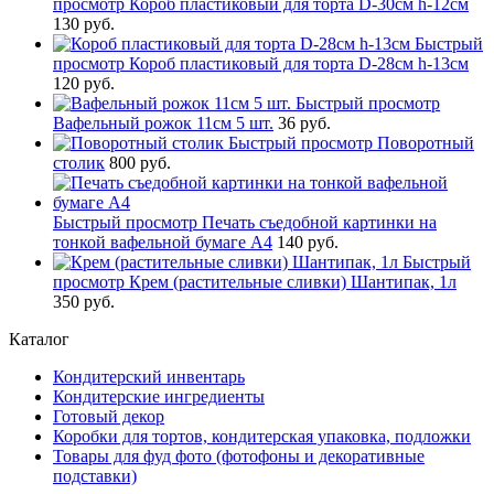
просмотр
Короб пластиковый для торта D-30см h-12см
130 руб.
Быстрый
просмотр
Короб пластиковый для торта D-28см h-13см
120 руб.
Быстрый просмотр
Вафельный рожок 11см 5 шт.
36 руб.
Быстрый просмотр
Поворотный
столик
800 руб.
Быстрый просмотр
Печать съедобной картинки на
тонкой вафельной бумаге А4
140 руб.
Быстрый
просмотр
Крем (растительные сливки) Шантипак, 1л
350 руб.
Каталог
Кондитерский инвентарь
Кондитерские ингредиенты
Готовый декор
Коробки для тортов, кондитерская упаковка, подложки
Товары для фуд фото (фотофоны и декоративные
подставки)