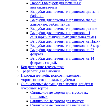
Наборы вырубок для печенья с
выталкивателем
Вырубки для печенья и пряников цветы и
бабочки
Вырубки для печенья и пряников звери/
животные, рыбы, птицы
Вырубки для печенья и пряников разные
Вырубки для печенья и пряников к 1
сентября и выпускному (школьная тема)
Вырубки для печенья и пряников на Пасху
Вырубки для печенья и пряников на 8 марта
Вырубки для печенья и пряников на 23
февраля
Вырубки для печенья и пряников на 14
февраля, свадьбу
Кондитерские термометры
Трафареты для выпечки
Палочки для кейк-попсов, леденцов,
мороженного; шпажки, трубочки
Силиконовые формы для выпечки, конфет и
муссовых тортов
Силиконовые формы для муссовых
пирожных
Силиконовые формы для конфет
Силиконовые формы для выпечки и