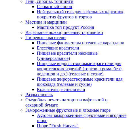
Гели, сиропы, топпинги
Глюкозный сироп
Нейтральный гель для вафельных картинок,
покрытия фруктов и тортов
Мастика и марципан
Мастика топ продукт Россия
Вафельные рожки, печенье, тарталетки
Пищевые красители
Пищевые фломастеры и гелевые карандаши
Блестящие красители
Пищевые красители неоновые
(универсальные)
Пищевые водорастворимые красители для
кондитерских изделий (тортов, крема, безе,
леденцов и др.) (гелевые и сухие)
Пищевые жирорастворимые красители для
шоколада (гелевые и сухие)
Красители-распылители
Разрыхлитель
Съедобная печать на торт на вафельной и
сахарной бумаге
Замороженные фруктовые и ягодные пюре
Agrobar замороженные фруктовые и ягодные
пюре
Пюре "Fresh Harvest"