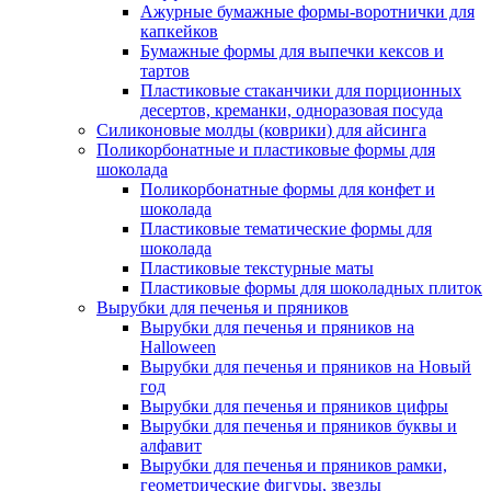
Ажурные бумажные формы-воротнички для
капкейков
Бумажные формы для выпечки кексов и
тартов
Пластиковые стаканчики для порционных
десертов, креманки, одноразовая посуда
Силиконовые молды (коврики) для айсинга
Поликорбонатные и пластиковые формы для
шоколада
Поликорбонатные формы для конфет и
шоколада
Пластиковые тематические формы для
шоколада
Пластиковые текстурные маты
Пластиковые формы для шоколадных плиток
Вырубки для печенья и пряников
Вырубки для печенья и пряников на
Halloween
Вырубки для печенья и пряников на Новый
год
Вырубки для печенья и пряников цифры
Вырубки для печенья и пряников буквы и
алфавит
Вырубки для печенья и пряников рамки,
геометрические фигуры, звезды