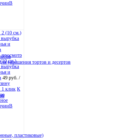
В
 просмотр
ертов
(10 см.)
для украшения тортов и десертов
 вырубка
нья и
в
49 руб.
/
рзину
 1 клик
К
ию
ой
нное
В
онные, пластиковые)