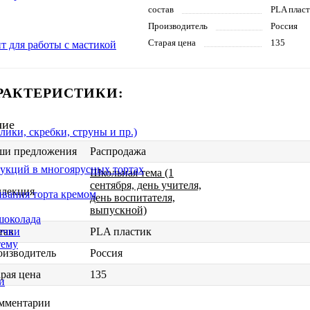
состав
PLA плас
Производитель
Россия
Старая цена
135
т для работы с мастикой
РАКТЕРИСТИКИ:
чие
ики, скребки, струны и пр.)
ши предложения
Распродажа
укций в многоярусных тортах
Школьная тема (1
сентября, день учителя,
ллекция
ивания торта кремом
день воспитателя,
выпускной)
шоколада
тав
PLA пластик
ечки
тему
оизводитель
Россия
рая цена
135
и
мментарии