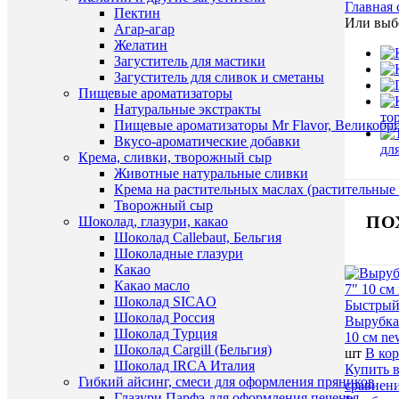
Главная 
Пектин
Или выбе
Агар-агар
Желатин
Загуститель для мастики
Загуститель для сливок и сметаны
Пищевые ароматизаторы
Натуральные экстракты
то
Пищевые ароматизаторы Mr Flavor, Великобр
Вкусо-ароматические добавки
дл
Крема, сливки, творожный сыр
Животные натуральные сливки
Крема на растительных маслах (растительные
Творожный сыр
ПО
Шоколад, глазури, какао
Шоколад Callebaut, Бельгия
Шоколадные глазури
Какао
Какао масло
Шоколад SICAO
Быстрый
Шоколад Россия
Вырубка
Шоколад Турция
10 см ne
Шоколад Cargill (Бельгия)
шт
В ко
Шоколад IRCA Италия
Купить в
Гибкий айсинг, смеси для оформления пряников
сравнен
Глазури Парфэ для оформления печенья