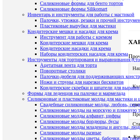
Силиконовые формы для бенто тортов
Силиконовые формы Silikomart
Инвентарь и инструменты для работы с мастикой
Палочки, утюжки, резаки и прочий инструмен
Пластиковые вырубки для мастики
Кондитерские мешки и насадки для крема
Инструмент для работы с кремом
ХА
Кондитерские мешки для крема
Кондитерские насадки для крема
Наборы кондитерских насадок для крема
Про
Инструменты для тортированя и выравнивания (стол
Ацетатная лента для торта
На
Поворотные столики
Палочки-дюбеля для поддерживающих констр
Ножи и струны для нарезки бисквитов
Ко
Кондитерские скребки и шпатели для выравн
Формы для леденцов на палочке и мармелада
Силиконовые и пластиковые молды для мастики и 
сос
Свадебные силиконовые молды, любовь, серд
Силиконовые молды на морскую и пляжную 
Пр
Силиконовые молды алфавит, цифры
Силиконовые молды бордюры, бусы
Ста
Силиконовые молды младенцы и ангелы, люд
Силиконовые молды разные
Ко
Силиконовые молды цветы, бабочки, листики