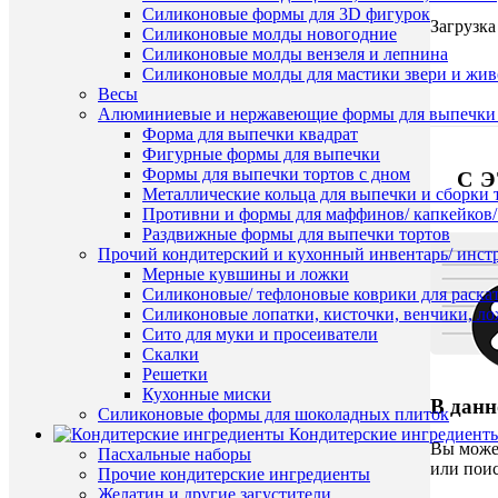
Силиконовые формы для 3D фигурок
Загрузка
Силиконовые молды новогодние
Силиконовые молды вензеля и лепнина
Силиконовые молды для мастики звери и жи
Весы
Алюминиевые и нержавеющие формы для выпечки 
Форма для выпечки квадрат
Фигурные формы для выпечки
Формы для выпечки тортов с дном
С 
Металлические кольца для выпечки и сборки 
Противни и формы для маффинов/ капкейков
Раздвижные формы для выпечки тортов
Прочий кондитерский и кухонный инвентарь/ инс
Мерные кувшины и ложки
Силиконовые/ тефлоновые коврики для раскат
Силиконовые лопатки, кисточки, венчики, л
Сито для муки и просеиватели
Скалки
Решетки
Кухонные миски
В данн
Силиконовые формы для шоколадных плиток
Кондитерские ингредиент
Вы може
Пасхальные наборы
или поис
Прочие кондитерские ингредиенты
Желатин и другие загустители