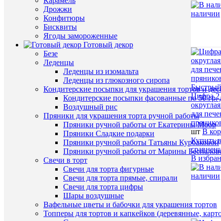
Карамель
Дрожжи
наличии
Конфитюры
Бисквиты
Ягоды замороженные
Готовый декор
Безе
Леденцы
Леденцы из изомальта
Леденцы из глюкозного сиропа
Быстрый
Кондитерские посыпки для украшения тортов и дес
Цифра 2 
Кондитерские посыпки фасованные по 50 гр. 
округлая
Воздушный рис
для пече
Пряники для украшения торта ручной работы
прянико
Пряники ручной работы от Екатерины Моор
шт
В ко
Пряники Сладкие подарки
Купить в
Пряники ручной работы Татьяны Курбаковой
сравнен
Пряники ручной работы от Марины Беспалов
В избра
Свечи в торт
Свечи для торта фигурные
наличии
Свечи для торта прямые, спирали
Свечи для торта цифры
Шары воздушные
Вафельные цветы и бабочки для украшения тортов
Топперы для тортов и капкейков (деревянные, карт