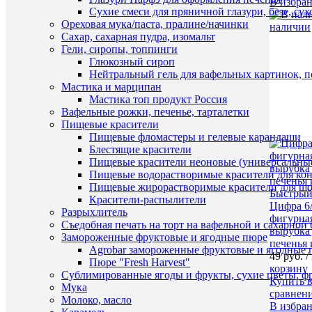
В избра
Сухие смеси для пряничной глазури, безе, су
Ореховая мука/паста, пралине/начинки
наличии
Сахар, сахарная пудра, изомальт
Гели, сиропы, топпинги
Глюкозный сироп
Нейтральный гель для вафельных картинок, п
Мастика и марципан
Мастика топ продукт Россия
Вафельные рожки, печенье, тарталетки
Пищевые красители
Пищевые фломастеры и гелевые карандаши
Блестящие красители
Пищевые красители неоновые (универсальны
Пищевые водорастворимые красители для конди
Пищевые жирорастворимые красители для шок
Быстрый
Красители-распылители
Цифра 6
Разрыхлитель
фигурная
Съедобная печать на торт на вафельной и сахарной 
вырубка
Замороженные фруктовые и ягодные пюре
печенья 
Agrobar замороженные фруктовые и ягодные 
49 руб.
/
Пюре "Fresh Harvest"
корзину
Сублимированные ягоды и фрукты, сухие цветы, 
Купить в
Мука
сравнен
Молоко, масло
В избра