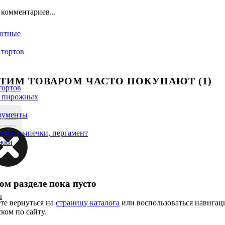
 комментариев...
вотные
тортов
ЭТИМ ТОВАРОМ ЧАСТО ПОКУПАЮТ (1)
тортов
/ пирожных
трументы
ки и выпечки, пергамент
ожки
ом разделе пока пусто
ы
те вернуться на
страницу каталога
или воспользоваться навигац
ком по сайту.