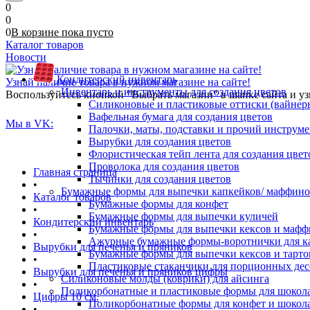
0
0
0
В корзине
пока
пусто
Каталог товаров
Новости
Кондитерский инвентарь
Узнай наличие товара в нужном магазине на сайте!
Инвентарь и инструменты для создания цветов
Воспользуйтесь кнопкой "Выбрать магазин" в шапке сайта и уз
Силиконовые и пластиковые оттиски (вайнеры)
Вафельная бумага для создания цветов
Мы в VK:
Палочки, маты, подставки и прочий инструме
Вырубки для создания цветов
Флористическая тейп лента для создания цвет
Проволока для создания цветов
Главная страница
Тычинки для создания цветов
•
Бумажные формы для выпечки капкейков/ маффинов/
Каталог товаров
Бумажные формы для конфет
•
Бумажные формы для выпечки куличей
Кондитерский инвентарь
Бумажные формы для выпечки кексов и мафф
•
Ажурные бумажные формы-воротнички для к
Вырубки для печенья и пряников
Бумажные формы для выпечки кексов и тарто
•
Пластиковые стаканчики для порционных десе
Вырубки для печенья и пряников цифры
Силиконовые молды (коврики) для айсинга
•
Поликорбонатные и пластиковые формы для шокол
Цифры 10 см.
Поликорбонатные формы для конфет и шокол
•