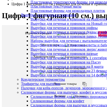
Пластиковые тематические формы для шокола
Цифра 1 фигурная (10 см.) вырубка для печенья и пряник
Пластиковые текстурные маты
Пластиковые формы для шоколадных плиток
Цифра 1 фигурная (10 см.) вы
Вырубки для печенья и пряников
Вырубки для печенья и пряников на Hallowee
Вырубки для печенья и пряников на Новый г
Вырубки для печенья и пряников цифры
Вырубки для печенья и пряников буквы и алф
Вернуться в раздел
Расп
Вырубки для печенья и пряников рамки, геом
Наборы вырубок для печенья с выталкивател
Обзор товара
Вырубки для печенья и пряников цветы и баб
Вырубки для печенья и пряников звери/ живо
Вырубки для печенья и пряников разные
Характеристики
Вырубки для печенья и пряников к 1 сентября
Вырубки для печенья и пряников на Пасху
Вырубки для печенья и пряников на 8 марта
С этим товаром часто покупают
Вырубки для печенья и пряников на 23 февра
Вырубки для печенья и пряников на 14 феврал
Кондитерские термометры
Трафареты для выпечки
Похожие товары
Палочки для кейк-попсов, леденцов, мороженного;
Силиконовые формы для выпечки, конфет и муссов
Наличие
Силиконовые формы для муссовых пирожны
Силиконовые формы для конфет
Силиконовые формы для выпечки и муссовых