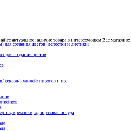
найте актуальное наличие товара в интересующем Вас магазине: 
 для создания цветов (лепестки и листики)
нт для создания цветов
ов
 кексов/ куличей/ пирогов и пр.
инов
апкейков
в
ртов, креманки, одноразовая посуда
ада
ада