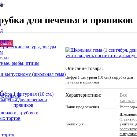
да
ов
рубка для печенья и пряников
n
од
авит
родажа
етрические фигуры, звезды
ем
очки
тные, рыбы, птицы
Описание товара:
 и выпускному (школьная тема)
Цифра 1 фигурная (10 см.) вырубка для
печенья и пряников
ля
Характеристики:
Все
я, свадьбу
характе
Наши предложения
Распрода
 шпажки, трубочки
Школьная
ых тортов
(1 сентяб
х
Коллекция
учителя, 
воспитате
выпускно
 тортов