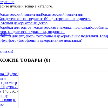
страница
рите нужный товар в каталоге.
Кондитерский инвентарь
Кондитерские ингредиенты
Готовый декор
Коробки д
ртов, кондитерская упаковка, подложки
итания
Това
я фуд фото (фотофоны и декоративные подставки)
 сливки)
ХОЖИЕ ТОВАРЫ (8)
 просмотр
 "Цифра 7"
w
140 руб.
/
рзину
 1 клик
К
ию