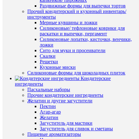
капкейков/ пирожных
и
Раздвижные формы для выпечки тортов
прянико
Прочий кондитерский и кухонный инвентарь/
49
инструменты
руб.
Мерные кувшины и ложки
/
Силиконовые/ тефлоновые коврики для
шт
раскатки и выпечки, пергамент
Быстры
Силиконовые лопатки, кисточки, венчики,
В
просмот
ложки
корзину
Вырубка
Сито для муки и просеиватели
"Цифра
Скалки
3"
Купить
Решетки
10
в
Кухонные миски
см
1
Силиконовые формы для шоколадных плиток
new
клик
Кондитерские
140
ингредиенты
руб.
Пасхальные наборы
К
/
Прочие кондитерские ингредиенты
сравнен
шт
Желатин и другие загустители
Пектин
В
Агар-агар
В
избранн
Желатин
корзину
Загуститель для мастики
Загуститель для сливок и сметаны
В
Купить
Пищевые ароматизаторы
наличии
в