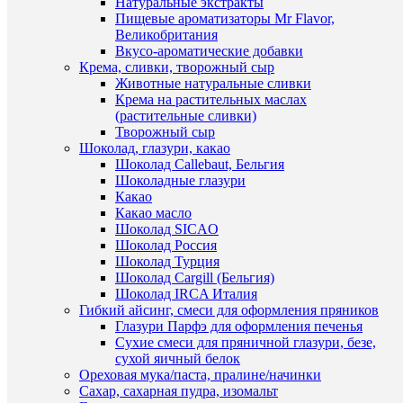
Натуральные экстракты
1
Пищевые ароматизаторы Mr Flavor,
клик
Великобритания
Вкусо-ароматические добавки
К
Крема, сливки, творожный сыр
сравнен
Быстры
Животные натуральные сливки
просмот
Крема на растительных маслах
В
Цифра
(растительные сливки)
избранн
4
Творожный сыр
(10
Шоколад, глазури, какао
см.)
Шоколад Callebaut, Бельгия
В
округлая
Шоколадные глазури
наличии
вырубка
Какао
для
Какао масло
печенья
Шоколад SICAO
и
Шоколад Россия
прянико
Шоколад Турция
140
Шоколад Cargill (Бельгия)
руб.
Шоколад IRCA Италия
/
Гибкий айсинг, смеси для оформления пряников
шт
Глазури Парфэ для оформления печенья
Сухие смеси для пряничной глазури, безе,
В
сухой яичный белок
корзину
Ореховая мука/паста, пралине/начинки
Сахар, сахарная пудра, изомальт
Купить