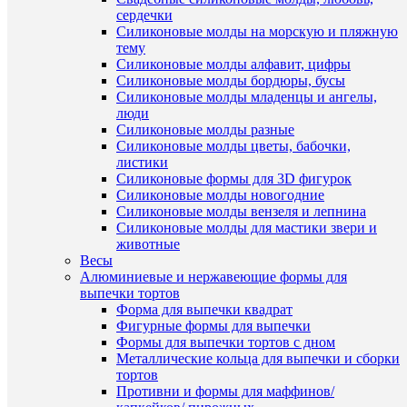
new
сердечки
49
Силиконовые молды на морскую и пляжную
руб.
тему
/
Силиконовые молды алфавит, цифры
шт
Силиконовые молды бордюры, бусы
Силиконовые молды младенцы и ангелы,
В
люди
корзину
Силиконовые молды разные
Силиконовые молды цветы, бабочки,
Купить
листики
в
Силиконовые формы для 3D фигурок
1
Силиконовые молды новогодние
клик
Силиконовые молды вензеля и лепнина
Силиконовые молды для мастики звери и
К
животные
сравнен
Быстры
Весы
просмот
Алюминиевые и нержавеющие формы для
В
Цифра
выпечки тортов
избранн
7
Форма для выпечки квадрат
(10
Фигурные формы для выпечки
см.)
Формы для выпечки тортов с дном
В
округлая
Металлические кольца для выпечки и сборки
наличии
вырубка
тортов
для
Противни и формы для маффинов/
печенья