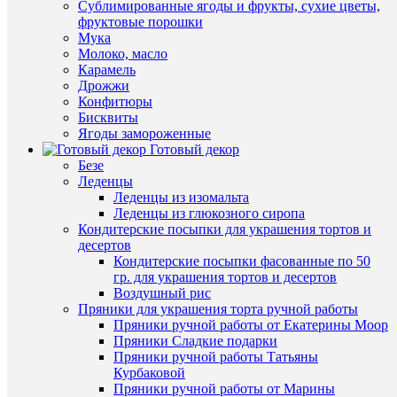
вырубка
Сублимированные ягоды и фрукты, сухие цветы,
избранн
для
фруктовые порошки
печенья
Мука
и
Молоко, масло
В
прянико
Карамель
наличии
130
Дрожжи
руб.
Конфитюры
/
Бисквиты
шт
Ягоды замороженные
Готовый декор
Быстры
В
Безе
просмот
корзину
Леденцы
Вырубка
Леденцы из изомальта
"Цифра
Леденцы из глюкозного сиропа
7"
Купить
Кондитерские посыпки для украшения тортов и
10
в
десертов
см
1
Кондитерские посыпки фасованные по 50
new
клик
гр. для украшения тортов и десертов
140
Воздушный рис
руб.
К
Пряники для украшения торта ручной работы
/
сравнен
Пряники ручной работы от Екатерины Моор
шт
Пряники Сладкие подарки
В
Пряники ручной работы Татьяны
В
избранн
Курбаковой
корзину
Пряники ручной работы от Марины