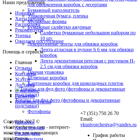
Наши предложения
для оформления коробок с десертами
Бумажный наполнитель
Новинки
Упаковочная бумага, пленка
Хиты продаж
Муляжные формы
Распродажа
Бумажные салфетки ажурные
Рекомендуем
Салфетки бумажные небольшим набором по
Уценка
10 шт.
Ожидаем поступление
Декоративные ленты для обвязки коробок
Лента атласная в рулоне h 6 мм для обвязки
Помощь и сервисы
коробок
Лента декоративная репсовая с рисунком H-
Главная
2.5 см.для обвязки коробок
Отзывы
Прочая упаковка
Контакты
Шляпные коробки
Услуги
Картонные коробки для шоколадных плиток
Доставка
О магазине
Гарантия
Товары для фуд фото (фотофоны и декоративные
Полезные статьи
подставки)
Фотофоны
+7 (351) 750 26 70
Email:
Copyright 2017 ©
Новинки
vkustvorchestva@yandex.ru
vkustvorchestva.com - интернет-
Хиты продаж
магазин для начинающих
Распродажа
График работы
кондитеров.
Рекомендуем