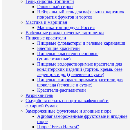
Быстры
Гели, сиропы, топпинги
в
просмот
Глюкозный сироп
1
Вырубка
Нейтральный гель для вафельных картинок,
клик
"Цифра
покрытия фруктов и тортов
2"
Мастика и марципан
К
10
Мастика топ продукт Россия
сравнен
см
Вафельные рожки, печенье, тарталетки
new
Пищевые красители
В
140
Пищевые фломастеры и гелевые карандаши
избранн
руб.
Блестящие красители
/
Пищевые красители неоновые
шт
(универсальные)
В
Пищевые водорастворимые красители для
наличии
кондитерских изделий (тортов, крема, безе,
В
леденцов и др.) (гелевые и сухие)
корзину
Пищевые жирорастворимые красители для
шоколада (гелевые и сухие)
Купить
Красители-распылители
в
Быстры
Разрыхлитель
1
просмот
Съедобная печать на торт на вафельной и
клик
Цифра
сахарной бумаге
3
Замороженные фруктовые и ягодные пюре
К
(10
Agrobar замороженные фруктовые и ягодные
сравнен
см.)
пюре
округлая
Пюре "Fresh Harvest"
В