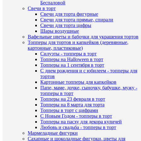
Беспаловой
В
Купить
Свечи в торт
наличии
в
Свечи для торта фигурные
1
Свечи для торта прямые, спирали
клик
Быстры
Свечи для торта цифры
просмот
Шары воздушные
Форма
К
Вафельные цветы и бабочки для украшения тортов
"Цифра
сравнен
Топперы для тортов и капкейков (деревянные,
0"
картонные, пластиковые)
10
В
Силуэты - топперы в торт
см
избранн
Топперы на Halloween в торт
new
Топперы на 1 сентября в торт
49
С днем рождения и с юбилеем - топперы для
руб.
В
тортов
/
наличии
Картонные топперы для капкейков
шт
Папе, маме, дочке, сыночку, бабушке, мужу -
топперы в торт
В
Топперы на 23 февраля в торт
корзину
Наличие
Топперы на 8 марта для торта
в
Топперы в торт с цифрами
Купить
магазин
С Новым Годом - топперы в торт
в
Топперы на пасху для декора куличей
Назван
1
Любовь и свадьба - топперы в торт
клик
Мармеладные фигурки
Основн
Сахарные и шоколадные фигурки, цветы для
склад (у