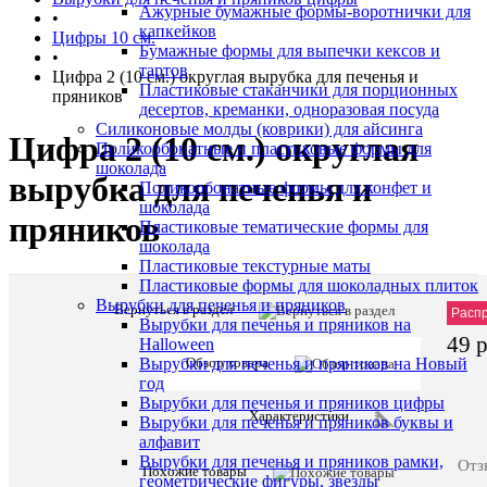
Ажурные бумажные формы-воротнички для
•
капкейков
Цифры 10 см.
Бумажные формы для выпечки кексов и
•
тартов
Цифра 2 (10 см.) округлая вырубка для печенья и
Пластиковые стаканчики для порционных
пряников
десертов, креманки, одноразовая посуда
Силиконовые молды (коврики) для айсинга
Цифра 2 (10 см.) округлая
Поликорбонатные и пластиковые формы для
шоколада
вырубка для печенья и
Поликорбонатные формы для конфет и
шоколада
пряников
Пластиковые тематические формы для
шоколада
Пластиковые текстурные маты
Пластиковые формы для шоколадных плиток
Вырубки для печенья и пряников
Вернуться в раздел
Описани
Артик
Расп
Вырубки для печенья и пряников на
товара:
49 
Halloween
Цифра
Обзор товара
Вырубки для печенья и пряников на Новый
2
год
(10
Вырубки для печенья и пряников цифры
см.)
Характеристики
Вырубки для печенья и пряников буквы и
округлая
алфавит
вырубка
Вырубки для печенья и пряников рамки,
Отз
для
Похожие товары
геометрические фигуры, звезды
печенья