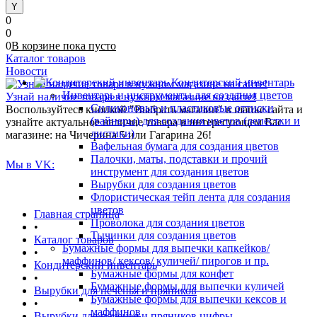
0
0
0
В корзине
пока
пусто
Каталог товаров
Новости
Кондитерский инвентарь
Инвентарь и инструменты для создания цветов
Узнай наличие товара в нужном магазине на сайте!
Силиконовые и пластиковые оттиски
Воспользуйтесь кнопкой "Выбрать магазин" в шапке сайта и
(вайнеры) для создания цветов (лепестки и
узнайте актуальное наличие товара в интересующем Вас
листики)
магазине: на Чичерина 5 или Гагарина 26!
Вафельная бумага для создания цветов
Палочки, маты, подставки и прочий
Мы в VK:
инструмент для создания цветов
Вырубки для создания цветов
Флористическая тейп лента для создания
цветов
Главная страница
Проволока для создания цветов
•
Тычинки для создания цветов
Каталог товаров
Бумажные формы для выпечки капкейков/
•
маффинов/ кексов/ куличей/ пирогов и пр.
Кондитерский инвентарь
Бумажные формы для конфет
•
Бумажные формы для выпечки куличей
Вырубки для печенья и пряников
Бумажные формы для выпечки кексов и
•
маффинов
Вырубки для печенья и пряников цифры