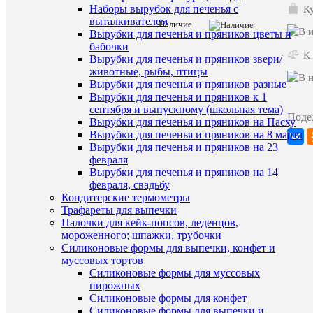
Наборы вырубок для печенья с
и
Ку
пряников
выталкивателем
Наличие
Вырубки для печенья и пряников цветы и
бабочки
Характе
Все
К
Вырубки для печенья и пряников звери/
характ
животные, рыбы, птицы
Наши
Распрод
Вырубки для печенья и пряников разные
предложе
Вырубки для печенья и пряников к 1
Старая
сентября и выпускному (школьная тема)
130
цена
Поде
Вырубки для печенья и пряников на Пасху
Вырубки для печенья и пряников на 8 марта
Вырубки для печенья и пряников на 23
февраля
ХА
Вырубки для печенья и пряников на 14
февраля, свадьбу
Про
Кондитерские термометры
Трафареты для выпечки
Палочки для кейк-попсов, леденцов,
мороженного; шпажки, трубочки
Силиконовые формы для выпечки, конфет и
муссовых тортов
Силиконовые формы для муссовых
Ко
пирожных
Силиконовые формы для конфет
Загрузка
Силиконовые формы для выпечки и
коммента