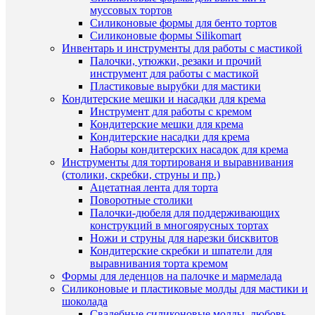
муссовых тортов
Силиконовые формы для бенто тортов
Силиконовые формы Silikomart
Инвентарь и инструменты для работы с мастикой
Палочки, утюжки, резаки и прочий
инструмент для работы с мастикой
Пластиковые вырубки для мастики
ПО
Кондитерские мешки и насадки для крема
ТО
Инструмент для работы с кремом
Кондитерские мешки для крема
(8)
Кондитерские насадки для крема
Наборы кондитерских насадок для крема
Инструменты для тортированя и выравнивания
(столики, скребки, струны и пр.)
Ацетатная лента для торта
Поворотные столики
Палочки-дюбеля для поддерживающих
конструкций в многоярусных тортах
Быстры
Ножи и струны для нарезки бисквитов
просмот
Кондитерские скребки и шпатели для
Форма
выравнивания торта кремом
"Цифра
Формы для леденцов на палочке и мармелада
1"
Силиконовые и пластиковые молды для мастики и
10
шоколада
см
Свадебные силиконовые молды, любовь,