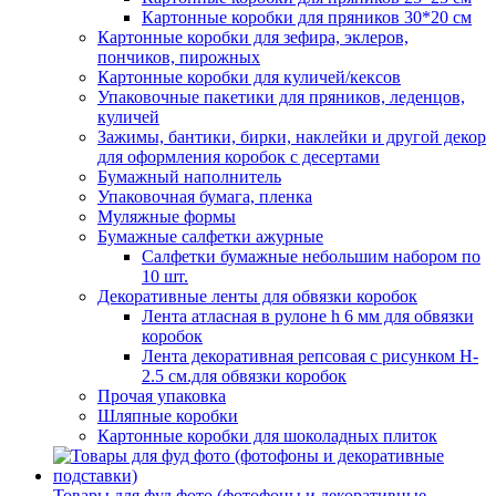
Картонные коробки для пряников 30*20 см
Картонные коробки для зефира, эклеров,
пончиков, пирожных
Картонные коробки для куличей/кексов
Упаковочные пакетики для пряников, леденцов,
куличей
Зажимы, бантики, бирки, наклейки и другой декор
для оформления коробок с десертами
Бумажный наполнитель
Упаковочная бумага, пленка
Муляжные формы
Бумажные салфетки ажурные
Салфетки бумажные небольшим набором по
10 шт.
Декоративные ленты для обвязки коробок
Лента атласная в рулоне h 6 мм для обвязки
коробок
Лента декоративная репсовая с рисунком H-
2.5 см.для обвязки коробок
Прочая упаковка
Шляпные коробки
Картонные коробки для шоколадных плиток
Товары для фуд фото (фотофоны и декоративные