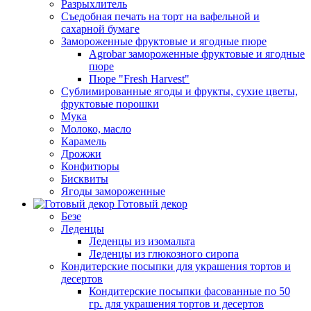
Разрыхлитель
Съедобная печать на торт на вафельной и
сахарной бумаге
Замороженные фруктовые и ягодные пюре
Agrobar замороженные фруктовые и ягодные
пюре
Пюре "Fresh Harvest"
Сублимированные ягоды и фрукты, сухие цветы,
фруктовые порошки
Мука
Молоко, масло
Карамель
Дрожжи
Конфитюры
Бисквиты
Ягоды замороженные
Готовый декор
Безе
Леденцы
Леденцы из изомальта
Леденцы из глюкозного сиропа
Кондитерские посыпки для украшения тортов и
десертов
Кондитерские посыпки фасованные по 50
гр. для украшения тортов и десертов