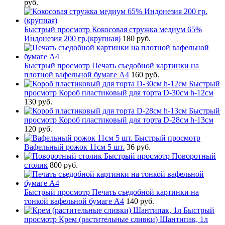
руб.
Быстрый просмотр
Кокосовая стружка медиум 65%
Индонезия 200 гр.(крупная)
180 руб.
Быстрый просмотр
Печать съедобной картинки на
плотной вафельной бумаге А4
160 руб.
Быстрый
просмотр
Короб пластиковый для торта D-30см h-12см
130 руб.
Быстрый
просмотр
Короб пластиковый для торта D-28см h-13см
120 руб.
Быстрый просмотр
Вафельный рожок 11см 5 шт.
36 руб.
Быстрый просмотр
Поворотный
столик
800 руб.
Быстрый просмотр
Печать съедобной картинки на
тонкой вафельной бумаге А4
140 руб.
Быстрый
просмотр
Крем (растительные сливки) Шантипак, 1л