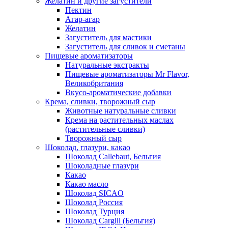
Желатин и другие загустители
Пектин
Агар-агар
Желатин
Загуститель для мастики
Загуститель для сливок и сметаны
Пищевые ароматизаторы
Натуральные экстракты
Пищевые ароматизаторы Mr Flavor,
Великобритания
Вкусо-ароматические добавки
Крема, сливки, творожный сыр
Животные натуральные сливки
Крема на растительных маслах
(растительные сливки)
Творожный сыр
Шоколад, глазури, какао
Шоколад Callebaut, Бельгия
Шоколадные глазури
Какао
Какао масло
Шоколад SICAO
Шоколад Россия
Шоколад Турция
Шоколад Cargill (Бельгия)