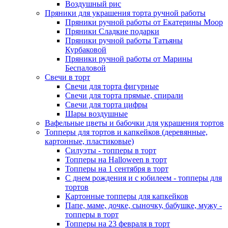
Воздушный рис
Пряники для украшения торта ручной работы
Пряники ручной работы от Екатерины Моор
Пряники Сладкие подарки
Пряники ручной работы Татьяны
Курбаковой
Пряники ручной работы от Марины
Беспаловой
Свечи в торт
Свечи для торта фигурные
Свечи для торта прямые, спирали
Свечи для торта цифры
Шары воздушные
Вафельные цветы и бабочки для украшения тортов
Топперы для тортов и капкейков (деревянные,
картонные, пластиковые)
Силуэты - топперы в торт
Топперы на Halloween в торт
Топперы на 1 сентября в торт
С днем рождения и с юбилеем - топперы для
тортов
Картонные топперы для капкейков
Папе, маме, дочке, сыночку, бабушке, мужу -
топперы в торт
Топперы на 23 февраля в торт