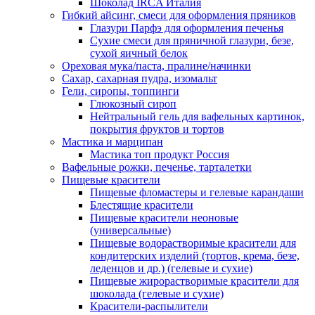
Шоколад IRCA Италия
Гибкий айсинг, смеси для оформления пряников
Глазури Парфэ для оформления печенья
Сухие смеси для пряничной глазури, безе,
сухой яичный белок
Ореховая мука/паста, пралине/начинки
Сахар, сахарная пудра, изомальт
Гели, сиропы, топпинги
Глюкозный сироп
Нейтральный гель для вафельных картинок,
покрытия фруктов и тортов
Мастика и марципан
Мастика топ продукт Россия
Вафельные рожки, печенье, тарталетки
Пищевые красители
Пищевые фломастеры и гелевые карандаши
Блестящие красители
Пищевые красители неоновые
(универсальные)
Пищевые водорастворимые красители для
кондитерских изделий (тортов, крема, безе,
леденцов и др.) (гелевые и сухие)
Пищевые жирорастворимые красители для
шоколада (гелевые и сухие)
Красители-распылители