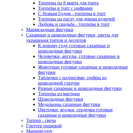
Топперы на 8 марта для торта
Топперы в торт с цифрами
С Новым Годом - топперы в торт
Топперы на пасху для декора куличей
Любовь и свадьба - топперы в торт
Мармеладные фигурки
Сахарные и шоколадные фигурки, цветы для
украшения тортов и десертов
К новому году готовые сахарные и
шоколадные фигурки
Человечки, ангелы, готовые сахарные и
шоколадные фигурки
Животные готовые сахарные и шоколадные
фигурки
Таблички с надписями, цифры из
шоколадной глазури
Разные сахарные и шоколадные фигурки
Топперы из мастики
Шоколадные фигурки
Медальоны сахарные фигурки
Цветочки, ягодки, сердечки готовые
сахарные и шоколадные фигурки
Топпер - свеча
Глиттер пищевой
Маршмеллоу