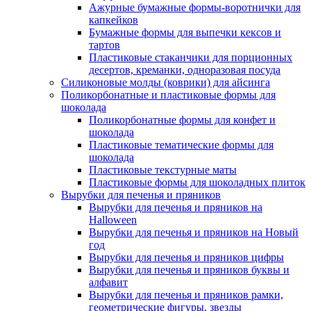
Ажурные бумажные формы-воротнички для
капкейков
Бумажные формы для выпечки кексов и
тартов
Пластиковые стаканчики для порционных
десертов, креманки, одноразовая посуда
Силиконовые молды (коврики) для айсинга
Поликорбонатные и пластиковые формы для
шоколада
Поликорбонатные формы для конфет и
шоколада
Пластиковые тематические формы для
шоколада
Пластиковые текстурные маты
Пластиковые формы для шоколадных плиток
Вырубки для печенья и пряников
Вырубки для печенья и пряников на
Halloween
Вырубки для печенья и пряников на Новый
год
Вырубки для печенья и пряников цифры
Вырубки для печенья и пряников буквы и
алфавит
Вырубки для печенья и пряников рамки,
геометрические фигуры, звезды