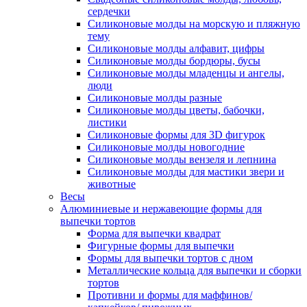
сердечки
Силиконовые молды на морскую и пляжную
тему
Силиконовые молды алфавит, цифры
Силиконовые молды бордюры, бусы
Силиконовые молды младенцы и ангелы,
люди
Силиконовые молды разные
Силиконовые молды цветы, бабочки,
листики
Силиконовые формы для 3D фигурок
Силиконовые молды новогодние
Силиконовые молды вензеля и лепнина
Силиконовые молды для мастики звери и
животные
Весы
Алюминиевые и нержавеющие формы для
выпечки тортов
Форма для выпечки квадрат
Фигурные формы для выпечки
Формы для выпечки тортов с дном
Металлические кольца для выпечки и сборки
тортов
Противни и формы для маффинов/