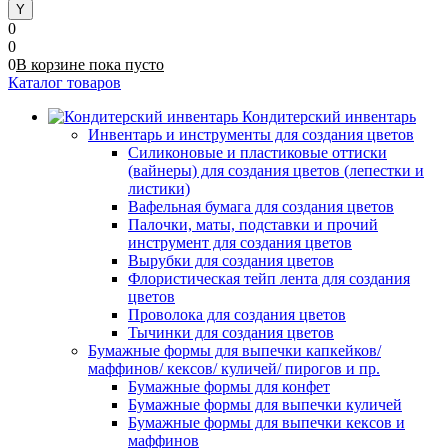
0
0
0
В корзине
пока
пусто
Каталог товаров
Кондитерский инвентарь
Инвентарь и инструменты для создания цветов
Силиконовые и пластиковые оттиски
(вайнеры) для создания цветов (лепестки и
листики)
Вафельная бумага для создания цветов
Палочки, маты, подставки и прочий
инструмент для создания цветов
Вырубки для создания цветов
Флористическая тейп лента для создания
цветов
Проволока для создания цветов
Тычинки для создания цветов
Бумажные формы для выпечки капкейков/
маффинов/ кексов/ куличей/ пирогов и пр.
Бумажные формы для конфет
Бумажные формы для выпечки куличей
Бумажные формы для выпечки кексов и
маффинов