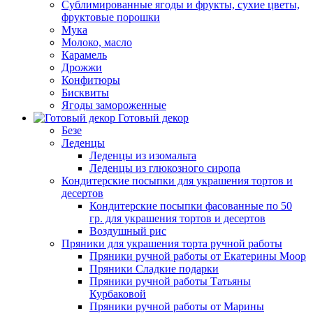
Сублимированные ягоды и фрукты, сухие цветы,
фруктовые порошки
Мука
Молоко, масло
Карамель
Дрожжи
Конфитюры
Бисквиты
Ягоды замороженные
Готовый декор
Безе
Леденцы
Леденцы из изомальта
Леденцы из глюкозного сиропа
Кондитерские посыпки для украшения тортов и
десертов
Кондитерские посыпки фасованные по 50
гр. для украшения тортов и десертов
Воздушный рис
Пряники для украшения торта ручной работы
Пряники ручной работы от Екатерины Моор
Пряники Сладкие подарки
Пряники ручной работы Татьяны
Курбаковой
Пряники ручной работы от Марины