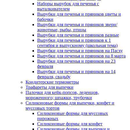
Наборы вырубок для печенья с
выталкивателем
Вырубки для печенья и пряников цветы и
бабочки
Вырубки для печенья и пряников звери/
животные, рыбы, птицы
Вырубки для печенья и пряников разные
Вырубки для печенья и пряников к 1
сентября и выпускному (школьная тема)
Вырубки для печенья и пряников на Пасху
Вырубки для печенья и пряников на 8 марта
Вырубки для печенья и пряников на 23
февраля
Вырубки для печенья и пряников на 14
февраля, свадьбу
Кондитерские термометры
Трафареты для выпечки
Палочки для кейк-попсов, леденцов,
мороженного; шпажки, трубочки
Силиконовые формы для выпечки, конфет и
муссовых тортов
Силиконовые формы для муссовых
пирожных
Силиконовые формы для конфет
Силиконовые формы для выпечки и