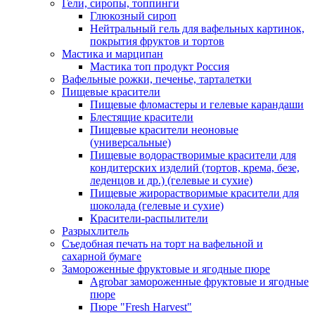
Гели, сиропы, топпинги
Глюкозный сироп
Нейтральный гель для вафельных картинок,
покрытия фруктов и тортов
Мастика и марципан
Мастика топ продукт Россия
Вафельные рожки, печенье, тарталетки
Пищевые красители
Пищевые фломастеры и гелевые карандаши
Блестящие красители
Пищевые красители неоновые
(универсальные)
Пищевые водорастворимые красители для
кондитерских изделий (тортов, крема, безе,
леденцов и др.) (гелевые и сухие)
Пищевые жирорастворимые красители для
шоколада (гелевые и сухие)
Красители-распылители
Разрыхлитель
Съедобная печать на торт на вафельной и
сахарной бумаге
Замороженные фруктовые и ягодные пюре
Agrobar замороженные фруктовые и ягодные
пюре
Пюре "Fresh Harvest"