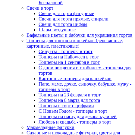
Беспаловой
Свечи в торт
Свечи для торта фигурные
Свечи для торта прямые, спирали
Свечи для торта цифры
Шары воздушные
Вафельные цветы и бабочки для украшения тортов
Топперы для тортов и капкейков (деревянные,
картонные, пластиковые)
Силуэты - топперы в торт
Топперы на Halloween в торт
Топперы на 1 сентября в торт
С днем рождения и с юбилеем - топперы для
тортов
Картонные топперы для капкейков
Папе, маме, дочке, сыночку, бабушке, мужу -
топперы в торт
Топперы на 23 февраля в торт
Топперы на 8 марта для торта
Топперы в торт с цифрами
С Новым Годом - топперы в торт
Топперы на пасху для декора куличей
Любовь и свадьба - топперы в торт
Мармеладные фигурки
Сахарные и шоколадные фигурки, цветы для