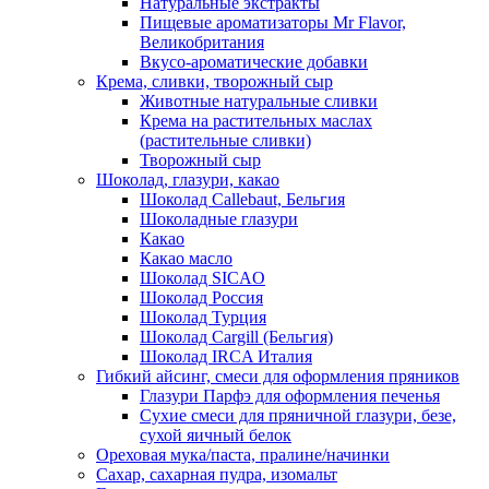
Натуральные экстракты
Пищевые ароматизаторы Mr Flavor,
Великобритания
Вкусо-ароматические добавки
Крема, сливки, творожный сыр
Животные натуральные сливки
Крема на растительных маслах
(растительные сливки)
Творожный сыр
Шоколад, глазури, какао
Шоколад Callebaut, Бельгия
Шоколадные глазури
Какао
Какао масло
Шоколад SICAO
Шоколад Россия
Шоколад Турция
Шоколад Cargill (Бельгия)
Шоколад IRCA Италия
Гибкий айсинг, смеси для оформления пряников
Глазури Парфэ для оформления печенья
Сухие смеси для пряничной глазури, безе,
сухой яичный белок
Ореховая мука/паста, пралине/начинки
Сахар, сахарная пудра, изомальт