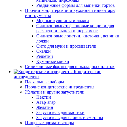
капкейков/ пирожных
Раздвижные формы для выпечки тортов
Прочий кондитерский и кухонный инвентарь/
инструменты
Мерные кувшины и ложки
Силиконовые/ тефлоновые коврики для
раскатки и выпечки, пергамент
Силиконовые лопатки, кисточки, венчики,
ложки
Сито для муки и просеиватели
Скалки
Решетки
Кухонные миски
Силиконовые формы для шоколадных плиток
Кондитерские
ингредиенты
Пасхальные наборы
Прочие кондитерские ингредиенты
Желатин и другие загустители
Пектин
Агар-агар
Желатин
Загуститель для мастики
Загуститель для сливок и сметаны
Пищевые ароматизаторы