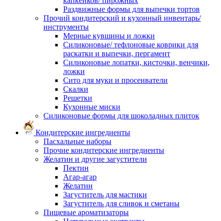
капкейков/ пирожных
Раздвижные формы для выпечки тортов
Прочий кондитерский и кухонный инвентарь/
инструменты
Мерные кувшины и ложки
Силиконовые/ тефлоновые коврики для
раскатки и выпечки, пергамент
Силиконовые лопатки, кисточки, венчики,
ложки
Сито для муки и просеиватели
Скалки
Решетки
Кухонные миски
Силиконовые формы для шоколадных плиток
Кондитерские ингредиенты
Пасхальные наборы
Прочие кондитерские ингредиенты
Желатин и другие загустители
Пектин
Агар-агар
Желатин
Загуститель для мастики
Загуститель для сливок и сметаны
Пищевые ароматизаторы