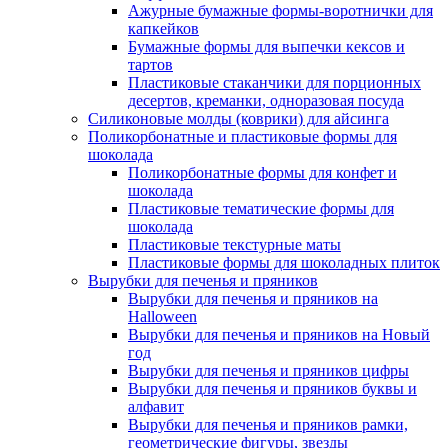
Ажурные бумажные формы-воротнички для
капкейков
Бумажные формы для выпечки кексов и
тартов
Пластиковые стаканчики для порционных
десертов, креманки, одноразовая посуда
Силиконовые молды (коврики) для айсинга
Поликорбонатные и пластиковые формы для
шоколада
Поликорбонатные формы для конфет и
шоколада
Пластиковые тематические формы для
шоколада
Пластиковые текстурные маты
Пластиковые формы для шоколадных плиток
Вырубки для печенья и пряников
Вырубки для печенья и пряников на
Halloween
Вырубки для печенья и пряников на Новый
год
Вырубки для печенья и пряников цифры
Вырубки для печенья и пряников буквы и
алфавит
Вырубки для печенья и пряников рамки,
геометрические фигуры, звезды