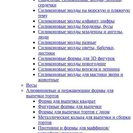
сердечки
Силиконовые молды на морскую и пляжную
тему
Силиконовые молды алфавит, цифры
Силиконовые молды бордюры, бусы
Силиконовые молды младенцы и ангелы,
люди
Силиконовые молды разные
Силиконовые молды цветы, бабочки,
листики
Силиконовые формы для 3D фигурок
Силиконовые молды новогодние
Силиконовые молды вензеля и лепнина
Силиконовые молды для мастики звери и
животные
Весы
Алюминиевые и нержавеющие формы для
выпечки тортов
Форма для выпечки квадрат
Фигурные формы для выпечки
Формы для выпечки тортов с дном
Металлические кольца для выпечки и сборки
тортов
Противни и формы для маффинов/