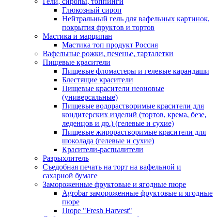
Гели, сиропы, топпинги
Глюкозный сироп
Нейтральный гель для вафельных картинок,
покрытия фруктов и тортов
Мастика и марципан
Мастика топ продукт Россия
Вафельные рожки, печенье, тарталетки
Пищевые красители
Пищевые фломастеры и гелевые карандаши
Блестящие красители
Пищевые красители неоновые
(универсальные)
Пищевые водорастворимые красители для
кондитерских изделий (тортов, крема, безе,
леденцов и др.) (гелевые и сухие)
Пищевые жирорастворимые красители для
шоколада (гелевые и сухие)
Красители-распылители
Разрыхлитель
Съедобная печать на торт на вафельной и
сахарной бумаге
Замороженные фруктовые и ягодные пюре
Agrobar замороженные фруктовые и ягодные
пюре
Пюре "Fresh Harvest"