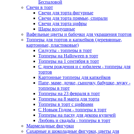
Беспаловой
Свечи в торт
Свечи для торта фигурные
Свечи для торта прямые, спирали
Свечи для торта цифры
Шары воздушные
Вафельные цветы и бабочки для украшения тортов
Топперы для тортов и капкейков (деревянные,
картонные, пластиковые)
Силуэты - топперы в торт
Топперы на Halloween в торт
Топперы на 1 сентября в торт
С днем рождения и с юбилеем - топперы для
тортов
Картонные топперы для капкейков
Папе, маме, дочке, сыночку, бабушке, мужу -
топперы в торт
Топперы на 23 февраля в торт
Топперы на 8 марта для торта
Топперы в торт с цифрами
С Новым Годом - топперы в торт
Топперы на пасху для декора куличей
Любовь и свадьба - топперы в торт
Мармеладные фигурки
Сахарные и шоколадные фигурки, цветы для