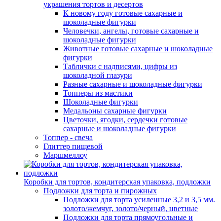
украшения тортов и десертов
К новому году готовые сахарные и
шоколадные фигурки
Человечки, ангелы, готовые сахарные и
шоколадные фигурки
Животные готовые сахарные и шоколадные
фигурки
Таблички с надписями, цифры из
шоколадной глазури
Разные сахарные и шоколадные фигурки
Топперы из мастики
Шоколадные фигурки
Медальоны сахарные фигурки
Цветочки, ягодки, сердечки готовые
сахарные и шоколадные фигурки
Топпер - свеча
Глиттер пищевой
Маршмеллоу
Коробки для тортов, кондитерская упаковка, подложки
Подложки для торта и пирожных
Подложки для торта усиленные 3,2 и 3,5 мм.
золото/жемчуг, золото/черный, цветные
Подложки для торта прямоугольные и