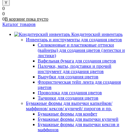
0
0
0
В корзине
пока
пусто
Каталог товаров
Кондитерский инвентарь
Инвентарь и инструменты для создания цветов
Силиконовые и пластиковые оттиски
(вайнеры) для создания цветов (лепестки и
листики)
Вафельная бумага для создания цветов
Палочки, маты, подставки и прочий
инструмент для создания цветов
Вырубки для создания цветов
Флористическая тейп лента для создания
цветов
Проволока для создания цветов
Тычинки для создания цветов
Бумажные формы для выпечки капкейков/
маффинов/ кексов/ куличей/ пирогов и пр.
Бумажные формы для конфет
Бумажные формы для выпечки куличей
Бумажные формы для выпечки кексов и
маффинов