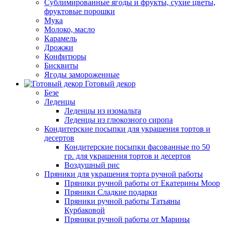
Сублимированные ягоды и фрукты, сухие цветы,
фруктовые порошки
Мука
Молоко, масло
Карамель
Дрожжи
Конфитюры
Бисквиты
Ягоды замороженные
Готовый декор
Безе
Леденцы
Леденцы из изомальта
Леденцы из глюкозного сиропа
Кондитерские посыпки для украшения тортов и
десертов
Кондитерские посыпки фасованные по 50
гр. для украшения тортов и десертов
Воздушный рис
Пряники для украшения торта ручной работы
Пряники ручной работы от Екатерины Моор
Пряники Сладкие подарки
Пряники ручной работы Татьяны
Курбаковой
Пряники ручной работы от Марины