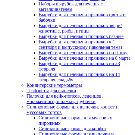
Наборы вырубок для печенья с
выталкивателем
Вырубки для печенья и пряников цветы и
бабочки
Вырубки для печенья и пряников звери/
животные, рыбы, птицы
Вырубки для печенья и пряников разные
Вырубки для печенья и пряников к 1
сентября и выпускному (школьная тема)
Вырубки для печенья и пряников на Пасху
Вырубки для печенья и пряников на 8 марта
Вырубки для печенья и пряников на 23
февраля
Вырубки для печенья и пряников на 14
февраля, свадьбу
Кондитерские термометры
Трафареты для выпечки
Палочки для кейк-попсов, леденцов,
мороженного; шпажки, трубочки
Силиконовые формы для выпечки, конфет и
муссовых тортов
Силиконовые формы для муссовых
пирожных
Силиконовые формы для конфет
Силиконовые формы для выпечки и