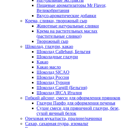
Натуральные экстракты
Пищевые ароматизаторы Mr Flavor,
Великобритания
Вкусо-ароматические добавки
Крема, сливки, творожный сыр
Животные натуральные сливки
Крема на растительных маслах
(растительные сливки)
Творожный сыр
Шоколад, глазури, какао
Шоколад Callebaut, Бельгия
Шоколадные глазури
Какао
Какао масло
Шоколад SICAO
Шоколад Россия
Шоколад Турция
Шоколад Cargill (Бельгия)
Шоколад IRCA Италия
Гибкий айсинг, смеси для оформления пряников
Глазури Парфэ для оформления печенья
Сухие смеси для пряничной глазури, безе,
сухой яичный белок
Ореховая мука/паста, пралине/начинки
Сахар, сахарная пудра, изомальт