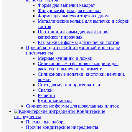
Быстры
Купить
Форма для выпечки квадрат
просмот
в
Фигурные формы для выпечки
Цифра
1
Формы для выпечки тортов с дном
7
клик
Металлические кольца для выпечки и сборки
(7
тортов
см.)
К
Противни и формы для маффинов/
округлая
сравнен
капкейков/ пирожных
вырубка
Раздвижные формы для выпечки тортов
для
В
Прочий кондитерский и кухонный инвентарь/
печенья
избранн
инструменты
и
Мерные кувшины и ложки
прянико
Силиконовые/ тефлоновые коврики для
110
В
раскатки и выпечки, пергамент
руб.
наличии
Силиконовые лопатки, кисточки, венчики,
/
ложки
шт
Сито для муки и просеиватели
Скалки
В
Решетки
корзину
Кухонные миски
Силиконовые формы для шоколадных плиток
Купить
Быстры
Кондитерские
в
просмот
ингредиенты
1
Цифра
Пасхальные наборы
клик
6/9
Прочие кондитерские ингредиенты
(7