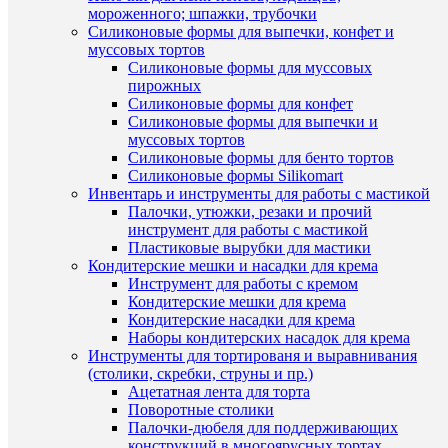
(7)
мороженного; шпажки, трубочки
Силиконовые формы для выпечки, конфет и
муссовых тортов
Силиконовые формы для муссовых
пирожных
Силиконовые формы для конфет
Силиконовые формы для выпечки и
муссовых тортов
Силиконовые формы для бенто тортов
Силиконовые формы Silikomart
Инвентарь и инструменты для работы с мастикой
Быстры
Палочки, утюжки, резаки и прочий
просмот
инструмент для работы с мастикой
Цифра
Пластиковые вырубки для мастики
0
Кондитерские мешки и насадки для крема
(7
Инструмент для работы с кремом
см.)
Кондитерские мешки для крема
округлая
Кондитерские насадки для крема
вырубка
Наборы кондитерских насадок для крема
для
Инструменты для тортированя и выравнивания
печенья
(столики, скребки, струны и пр.)
и
Ацетатная лента для торта
прянико
Поворотные столики
110
Палочки-дюбеля для поддерживающих
руб.
конструкций в многоярусных тортах