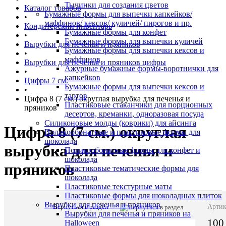
Тычинки для создания цветов
Каталог товаров
Бумажные формы для выпечки капкейков/
•
маффинов/ кексов/ куличей/ пирогов и пр.
Кондитерский инвентарь
Бумажные формы для конфет
•
Бумажные формы для выпечки куличей
Вырубки для печенья и пряников
Бумажные формы для выпечки кексов и
•
маффинов
Вырубки для печенья и пряников цифры
Ажурные бумажные формы-воротнички для
•
капкейков
Цифры 7 см.
Бумажные формы для выпечки кексов и
•
тартов
Цифра 8 (7 см.) округлая вырубка для печенья и
Пластиковые стаканчики для порционных
пряников
десертов, креманки, одноразовая посуда
Силиконовые молды (коврики) для айсинга
Цифра 8 (7 см.) округлая
Поликорбонатные и пластиковые формы для
шоколада
вырубка для печенья и
Поликорбонатные формы для конфет и
шоколада
пряников
Пластиковые тематические формы для
шоколада
Пластиковые текстурные маты
Пластиковые формы для шоколадных плиток
Вырубки для печенья и пряников
Вернуться в раздел
Описани
Артик
Вырубки для печенья и пряников на
товара:
100
Halloween