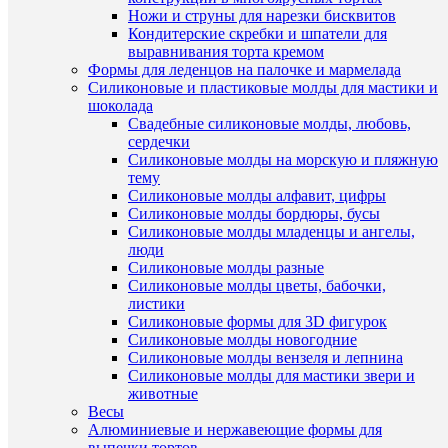
/
Ножи и струны для нарезки бисквитов
шт
Кондитерские скребки и шпатели для
выравнивания торта кремом
В
Формы для леденцов на палочке и мармелада
корзину
Силиконовые и пластиковые молды для мастики и
Быстры
шоколада
Купить
просмот
Свадебные силиконовые молды, любовь,
в
Цифра
сердечки
1
3
Силиконовые молды на морскую и пляжную
клик
(7
тему
см.)
Силиконовые молды алфавит, цифры
К
округлая
Силиконовые молды бордюры, бусы
сравнен
вырубка
Силиконовые молды младенцы и ангелы,
для
люди
В
печенья
Силиконовые молды разные
избранн
и
Силиконовые молды цветы, бабочки,
прянико
листики
110
Силиконовые формы для 3D фигурок
В
руб.
Силиконовые молды новогодние
наличии
/
Силиконовые молды вензеля и лепнина
шт
Силиконовые молды для мастики звери и
животные
В
Весы
корзину
Алюминиевые и нержавеющие формы для
выпечки тортов