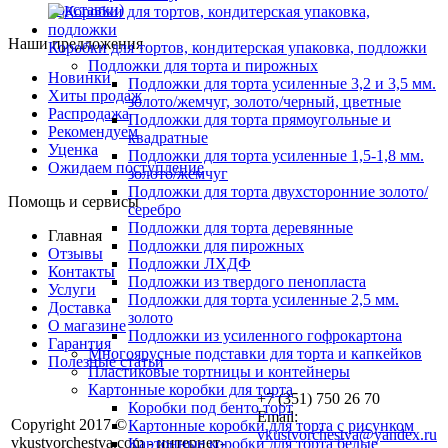
подставки)
Наши предложения
Коробки для тортов, кондитерская упаковка, подложки
Подложки для торта и пирожных
Новинки
Подложки для торта усиленные 3,2 и 3,5 мм.
Хиты продаж
золото/жемчуг, золото/черный, цветные
Распродажа
Подложки для торта прямоугольные и
Рекомендуем
квадратные
Уценка
Подложки для торта усиленные 1,5-1,8 мм.
Ожидаем поступление
золото/жемчуг
Подложки для торта двухсторонние золото/
Помощь и сервисы
серебро
Подложки для торта деревянные
Главная
Подложки для пирожных
Отзывы
Подложки ЛХДФ
Контакты
Подложки из твердого пенопласта
Услуги
Подложки для торта усиленные 2,5 мм.
Доставка
золото
О магазине
Подложки из усиленного гофрокартона
Гарантия
Многоярусные подставки для торта и капкейков
Полезные статьи
Пластиковые тортницы и контейнеры
Картонные коробки для торта
+7 (351) 750 26 70
Коробки под бенто торт
Email:
Copyright 2017 ©
Картонные коробки для торта с рисунком
vkustvorchestva@yandex.ru
vkustvorchestva.com - интернет-
Картонные коробки для торта белые