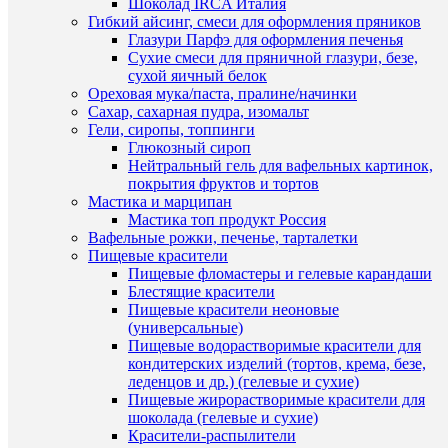
Шоколад IRCA Италия
110
Гибкий айсинг, смеси для оформления пряников
руб.
Глазури Парфэ для оформления печенья
В
/
Сухие смеси для пряничной глазури, безе,
наличии
шт
сухой яичный белок
Ореховая мука/паста, пралине/начинки
В
Сахар, сахарная пудра, изомальт
корзину
Гели, сиропы, топпинги
Быстры
Глюкозный сироп
Купить
просмот
Нейтральный гель для вафельных картинок,
в
Цифра
покрытия фруктов и тортов
1
8
Мастика и марципан
клик
(7
Мастика топ продукт Россия
см.)
Вафельные рожки, печенье, тарталетки
К
округлая
Пищевые красители
сравнен
вырубка
Пищевые фломастеры и гелевые карандаши
для
Блестящие красители
В
печенья
Пищевые красители неоновые
избранн
и
(универсальные)
прянико
Пищевые водорастворимые красители для
110
кондитерских изделий (тортов, крема, безе,
В
руб.
леденцов и др.) (гелевые и сухие)
наличии
/
Пищевые жирорастворимые красители для
шт
шоколада (гелевые и сухие)
Красители-распылители