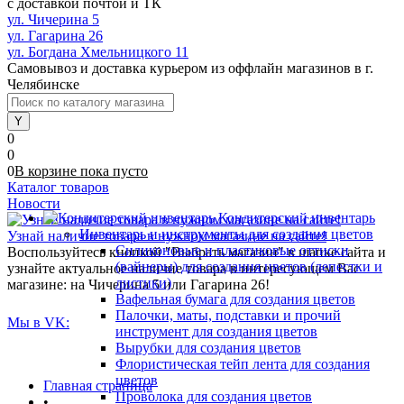
с доставкой почтой и ТК
ул. Чичерина 5
ул. Гагарина 26
ул. Богдана Хмельницкого 11
Самовывоз и доставка курьером из оффлайн магазинов в г.
Челябинске
0
0
0
В корзине
пока
пусто
Каталог товаров
Новости
Кондитерский инвентарь
Инвентарь и инструменты для создания цветов
Узнай наличие товара в нужном магазине на сайте!
Силиконовые и пластиковые оттиски
Воспользуйтесь кнопкой "Выбрать магазин" в шапке сайта и
(вайнеры) для создания цветов (лепестки и
узнайте актуальное наличие товара в интересующем Вас
листики)
магазине: на Чичерина 5 или Гагарина 26!
Вафельная бумага для создания цветов
Палочки, маты, подставки и прочий
Мы в VK:
инструмент для создания цветов
Вырубки для создания цветов
Флористическая тейп лента для создания
цветов
Главная страница
Проволока для создания цветов
•