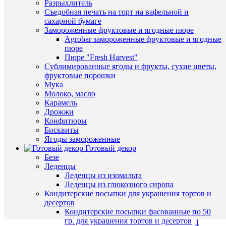
В
Разрыхлитель
корзину
Съедобная печать на торт на вафельной и
сахарной бумаге
Быстры
Купить
Замороженные фруктовые и ягодные пюре
просмот
в
Agrobar замороженные фруктовые и ягодные
Цифра
1
пюре
4
клик
Пюре "Fresh Harvest"
(7
Сублимированные ягоды и фрукты, сухие цветы,
см.)
К
фруктовые порошки
округлая
сравнен
Мука
вырубка
Молоко, масло
для
В
Карамель
печенья
избранн
Дрожжи
и
Конфитюры
прянико
Наличие
Бисквиты
110
в
В
Ягоды замороженные
руб.
магазин
наличии
Готовый декор
/
Безе
Назван
шт
Леденцы
Основн
Леденцы из изомальта
В
склад (у
Леденцы из глюкозного сиропа
корзину
Чичери
Кондитерские посыпки для украшения тортов и
5)
десертов
Купить
Кондитерские посыпки фасованные по 50
в
гр. для украшения тортов и десертов
1