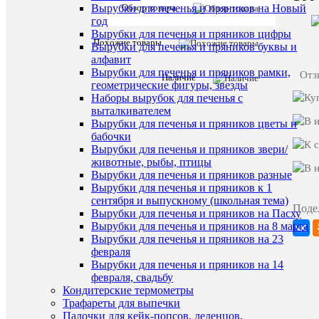
Цифра
Обзор товара
Вырубки для печенья и пряников на Новый
8
год
(7
Вырубки для печенья и пряников цифры
см.)
Похожие товары
Вырубки для печенья и пряников буквы и
округлая
алфавит
вырубка
Вырубки для печенья и пряников рамки,
Отз
для
Наличие
геометрические фигуры, звезды
печенья
Наборы вырубок для печенья с
и
пряников
выталкивателем
Вырубки для печенья и пряников цветы и
бабочки
Вырубки для печенья и пряников звери/
животные, рыбы, птицы
Комме
Вырубки для печенья и пряников разные
Вырубки для печенья и пряников к 1
сентября и выпускному (школьная тема)
Поде
Вырубки для печенья и пряников на Пасху
Вырубки для печенья и пряников на 8 марта
Вырубки для печенья и пряников на 23
февраля
Вырубки для печенья и пряников на 14
февраля, свадьбу
ПО
Кондитерские термометры
ТО
Трафареты для выпечки
Палочки для кейк-попсов, леденцов,