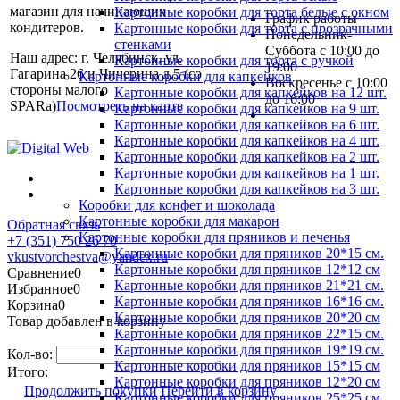
магазин для начинающих
Картонные коробки для торта белые с окном
График работы
кондитеров.
Картонные коробки для торта с прозрачными
Понедельник-
стенками
Суббота с 10:00 до
Наш адрес: г. Челябинск, ул.
Картонные коробки для торта с ручкой
19:00
Гагарина 26 и Чичерина д.5 (со
Картонные коробки для капкейков
Воскресенье с 10:00
стороны малого
Картонные коробки для капкейков на 12 шт.
до 16:00
SPARa)
Посмотреть на карте
Картонные коробки для капкейков на 9 шт.
Картонные коробки для капкейков на 6 шт.
Картонные коробки для капкейков на 4 шт.
Картонные коробки для капкейков на 2 шт.
Картонные коробки для капкейков на 1 шт.
Картонные коробки для капкейков на 3 шт.
Коробки для конфет и шоколада
Картонные коробки для макарон
Обратная связь
Картонные коробки для пряников и печенья
+7 (351) 750 26 70
Картонные коробки для пряников 20*15 см.
vkustvorchestva@yandex.ru
Картонные коробки для пряников 12*12 см
Сравнение
0
Картонные коробки для пряников 21*21 см.
Избранное
0
Картонные коробки для пряников 16*16 см.
Корзина
0
Картонные коробки для пряников 20*20 см
Товар добавлен в корзину
Картонные коробки для пряников 22*15 см.
Картонные коробки для пряников 19*19 см.
Кол-во:
Картонные коробки для пряников 15*15 см
Итого:
Картонные коробки для пряников 12*20 см
Продолжить покупки
Перейти в корзину
Картонные коробки для пряников 25*25 см