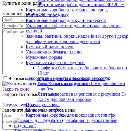
Купить в один клик
Картонные коробки для пряников 30*20 см
Картонные коробки для зефира, эклеров,
Заполните данные для заказа
пончиков, пирожных
Картонные коробки для куличей/кексов
Упаковочные пакетики для пряников, леденцов,
куличей
Зажимы, бантики, бирки, наклейки и другой декор
для оформления коробок с десертами
Бумажный наполнитель
Упаковочная бумага, пленка
Муляжные формы
Бумажные салфетки ажурные
Салфетки бумажные небольшим набором по
10 шт.
Декоративные ленты для обвязки коробок
Я согласен на
обработку персональных данных.
*
Лента атласная в рулоне h 6 мм для обвязки
Купить в один клик
коробок
Закрыть окно
Лента декоративная репсовая с рисунком H-
Запросить стоимость товара
2.5 см.для обвязки коробок
Прочая упаковка
Загрузка товара
Шляпные коробки
Заполните данные для запроса цены
Картонные коробки для шоколадных плиток
Товары для фуд фото (фотофоны и декоративные