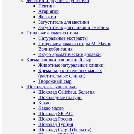
Желатин и другие загустители
К
см.)
Пектин
сравнен
округлая
Агар-агар
вырубка
Желатин
В
для
Загуститель для мастики
избранн
печенья
Загуститель для сливок и сметаны
и
Пищевые ароматизаторы
прянико
Натуральные экстракты
В
110
Пищевые ароматизаторы Mr Flavor,
наличии
руб.
Великобритания
/
Вкусо-ароматические добавки
шт
Крема, сливки, творожный сыр
Животные натуральные сливки
В
Крема на растительных маслах
корзину
Быстры
(растительные сливки)
просмот
Творожный сыр
Купить
Цифра
Шоколад, глазури, какао
в
1
Шоколад Callebaut, Бельгия
1
(7
Шоколадные глазури
клик
см.)
Какао
округлая
Какао масло
К
вырубка
Шоколад SICAO
сравнен
для
Шоколад Россия
печенья
Шоколад Турция
В
и
Шоколад Cargill (Бельгия)
избранн
прянико