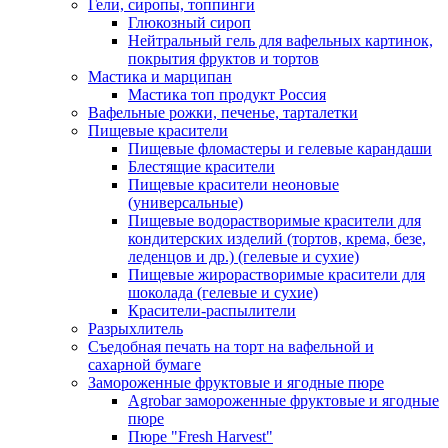
Гели, сиропы, топпинги
Глюкозный сироп
Нейтральный гель для вафельных картинок,
покрытия фруктов и тортов
Мастика и марципан
Мастика топ продукт Россия
Вафельные рожки, печенье, тарталетки
Пищевые красители
Пищевые фломастеры и гелевые карандаши
Блестящие красители
Пищевые красители неоновые
(универсальные)
Пищевые водорастворимые красители для
кондитерских изделий (тортов, крема, безе,
леденцов и др.) (гелевые и сухие)
Пищевые жирорастворимые красители для
шоколада (гелевые и сухие)
Красители-распылители
Разрыхлитель
Съедобная печать на торт на вафельной и
сахарной бумаге
Замороженные фруктовые и ягодные пюре
Agrobar замороженные фруктовые и ягодные
пюре
Пюре "Fresh Harvest"