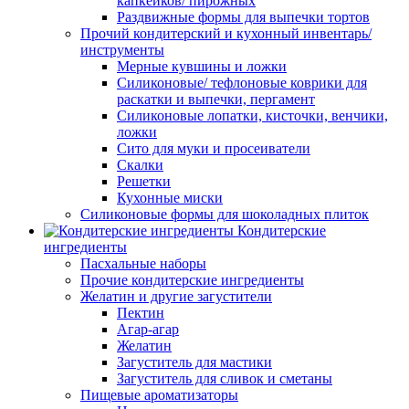
капкейков/ пирожных
Раздвижные формы для выпечки тортов
Прочий кондитерский и кухонный инвентарь/
инструменты
Мерные кувшины и ложки
Силиконовые/ тефлоновые коврики для
раскатки и выпечки, пергамент
Силиконовые лопатки, кисточки, венчики,
ложки
Сито для муки и просеиватели
Скалки
Решетки
Кухонные миски
Силиконовые формы для шоколадных плиток
Кондитерские
ингредиенты
Пасхальные наборы
Прочие кондитерские ингредиенты
Желатин и другие загустители
Пектин
Агар-агар
Желатин
Загуститель для мастики
Загуститель для сливок и сметаны
Пищевые ароматизаторы