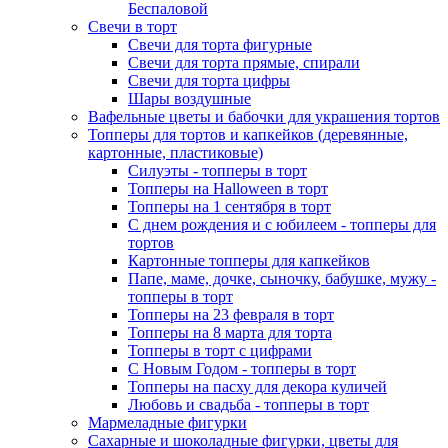
Беспаловой
Свечи в торт
Свечи для торта фигурные
Свечи для торта прямые, спирали
Свечи для торта цифры
Шары воздушные
Вафельные цветы и бабочки для украшения тортов
Топперы для тортов и капкейков (деревянные,
картонные, пластиковые)
Силуэты - топперы в торт
Топперы на Halloween в торт
Топперы на 1 сентября в торт
С днем рождения и с юбилеем - топперы для
тортов
Картонные топперы для капкейков
Папе, маме, дочке, сыночку, бабушке, мужу -
топперы в торт
Топперы на 23 февраля в торт
Топперы на 8 марта для торта
Топперы в торт с цифрами
С Новым Годом - топперы в торт
Топперы на пасху для декора куличей
Любовь и свадьба - топперы в торт
Мармеладные фигурки
Сахарные и шоколадные фигурки, цветы для