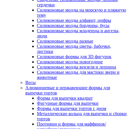
сердечки
Силиконовые молды на морскую и пляжную
тему
Силиконовые молды алфавит, цифры
Силиконовые молды бордюры, бусы
Силиконовые молды младенцы и ангелы,
люди
Силиконовые молды разные
Силиконовые молды цветы, бабочки,
листики
Силиконовые формы для 3D фигурок
Силиконовые молды новогодние
Силиконовые молды вензеля и лепнина
Силиконовые молды для мастики звери и
животные
Весы
Алюминиевые и нержавеющие формы для
выпечки тортов
Форма для выпечки квадрат
Фигурные формы для выпечки
Формы для выпечки тортов с дном
Металлические кольца для выпечки и сборки
тортов
Противни и формы для маффинов/