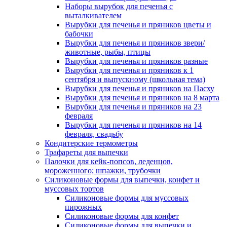
Наборы вырубок для печенья с
выталкивателем
Вырубки для печенья и пряников цветы и
бабочки
Вырубки для печенья и пряников звери/
животные, рыбы, птицы
Вырубки для печенья и пряников разные
Вырубки для печенья и пряников к 1
сентября и выпускному (школьная тема)
Вырубки для печенья и пряников на Пасху
Вырубки для печенья и пряников на 8 марта
Вырубки для печенья и пряников на 23
февраля
Вырубки для печенья и пряников на 14
февраля, свадьбу
Кондитерские термометры
Трафареты для выпечки
Палочки для кейк-попсов, леденцов,
мороженного; шпажки, трубочки
Силиконовые формы для выпечки, конфет и
муссовых тортов
Силиконовые формы для муссовых
пирожных
Силиконовые формы для конфет
Силиконовые формы для выпечки и