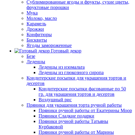
Сублимированные ягоды и фрукты, сухие цветы,
фруктовые порошки
Мука
Молоко, масло
Карамель
Дрожжи
Конфитюры
Бисквиты
Ягоды замороженные
Готовый декор
Безе
Леденцы
Леденцы из изомальта
Леденцы из глюкозного сиропа
Кондитерские посыпки для украшения тортов и
десертов
Кондитерские посыпки фасованные по 50
гр. для украшения тортов и десертов
Воздушный рис
Пряники для украшения торта ручной работы
Пряники ручной работы от Екатерины Моор
Пряники Сладкие подарки
Пряники ручной работы Татьяны
Курбаковой
Пряники ручной работы от Марины