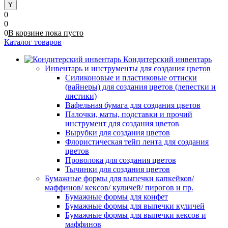
0
0
0
В корзине
пока
пусто
Каталог товаров
Кондитерский инвентарь
Инвентарь и инструменты для создания цветов
Силиконовые и пластиковые оттиски
(вайнеры) для создания цветов (лепестки и
листики)
Вафельная бумага для создания цветов
Палочки, маты, подставки и прочий
инструмент для создания цветов
Вырубки для создания цветов
Флористическая тейп лента для создания
цветов
Проволока для создания цветов
Тычинки для создания цветов
Бумажные формы для выпечки капкейков/
маффинов/ кексов/ куличей/ пирогов и пр.
Бумажные формы для конфет
Бумажные формы для выпечки куличей
Бумажные формы для выпечки кексов и
маффинов