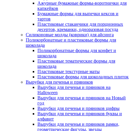
Ажурные бумажные формы-воротнички для
капкейков
Бумажные формы для выпечки кексов и
тартов
Пластиковые стаканчики для порционных
десертов, креманки, одноразовая посуда
Силиконовые молды (коврики) для айсинга
Поликорбонатные и пластиковые формы для
шоколада
Поликорбонатные формы для конфет и
шоколада
Пластиковые тематические формы для
шоколада
Пластиковые текстурные маты
Пластиковые формы для шоколадных плиток
Вырубки для печенья и пряников
Вырубки для печенья и пряников на
Halloween
Вырубки для печенья и пряников на Новый
год
Вырубки для печенья и пряников цифры
Вырубки для печенья и пряников буквы и
алфавит
Вырубки для печенья и пряников рамки,
геометрические фигуры, звезды