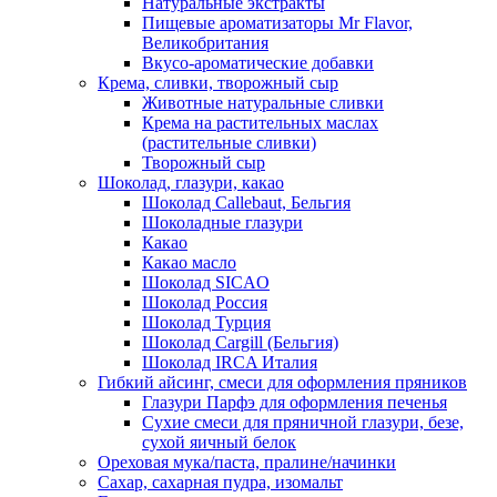
Натуральные экстракты
Пищевые ароматизаторы Mr Flavor,
Великобритания
Вкусо-ароматические добавки
Крема, сливки, творожный сыр
Животные натуральные сливки
Крема на растительных маслах
(растительные сливки)
Творожный сыр
Шоколад, глазури, какао
Шоколад Callebaut, Бельгия
Шоколадные глазури
Какао
Какао масло
Шоколад SICAO
Шоколад Россия
Шоколад Турция
Шоколад Cargill (Бельгия)
Шоколад IRCA Италия
Гибкий айсинг, смеси для оформления пряников
Глазури Парфэ для оформления печенья
Сухие смеси для пряничной глазури, безе,
сухой яичный белок
Ореховая мука/паста, пралине/начинки
Сахар, сахарная пудра, изомальт