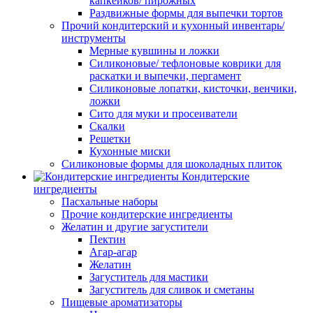
капкейков/ пирожных
Раздвижные формы для выпечки тортов
Прочий кондитерский и кухонный инвентарь/
инструменты
Мерные кувшины и ложки
Силиконовые/ тефлоновые коврики для
раскатки и выпечки, пергамент
Силиконовые лопатки, кисточки, венчики,
ложки
Сито для муки и просеиватели
Скалки
Решетки
Кухонные миски
Силиконовые формы для шоколадных плиток
Кондитерские
ингредиенты
Пасхальные наборы
Прочие кондитерские ингредиенты
Желатин и другие загустители
Пектин
Агар-агар
Желатин
Загуститель для мастики
Загуститель для сливок и сметаны
Пищевые ароматизаторы