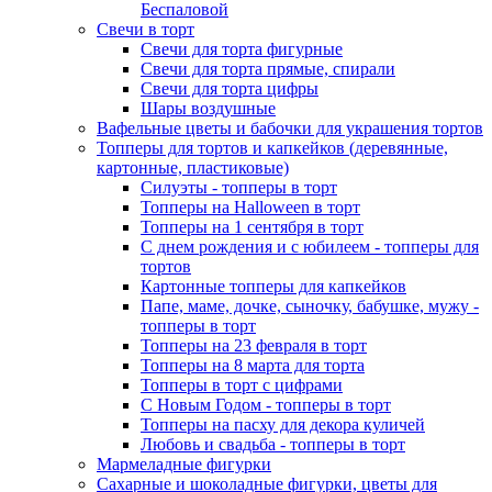
Беспаловой
Свечи в торт
Свечи для торта фигурные
Свечи для торта прямые, спирали
Свечи для торта цифры
Шары воздушные
Вафельные цветы и бабочки для украшения тортов
Топперы для тортов и капкейков (деревянные,
картонные, пластиковые)
Силуэты - топперы в торт
Топперы на Halloween в торт
Топперы на 1 сентября в торт
С днем рождения и с юбилеем - топперы для
тортов
Картонные топперы для капкейков
Папе, маме, дочке, сыночку, бабушке, мужу -
топперы в торт
Топперы на 23 февраля в торт
Топперы на 8 марта для торта
Топперы в торт с цифрами
С Новым Годом - топперы в торт
Топперы на пасху для декора куличей
Любовь и свадьба - топперы в торт
Мармеладные фигурки
Сахарные и шоколадные фигурки, цветы для