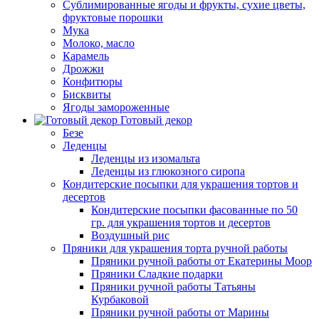
Сублимированные ягоды и фрукты, сухие цветы,
фруктовые порошки
Мука
Молоко, масло
Карамель
Дрожжи
Конфитюры
Бисквиты
Ягоды замороженные
Готовый декор
Безе
Леденцы
Леденцы из изомальта
Леденцы из глюкозного сиропа
Кондитерские посыпки для украшения тортов и
десертов
Кондитерские посыпки фасованные по 50
гр. для украшения тортов и десертов
Воздушный рис
Пряники для украшения торта ручной работы
Пряники ручной работы от Екатерины Моор
Пряники Сладкие подарки
Пряники ручной работы Татьяны
Курбаковой
Пряники ручной работы от Марины