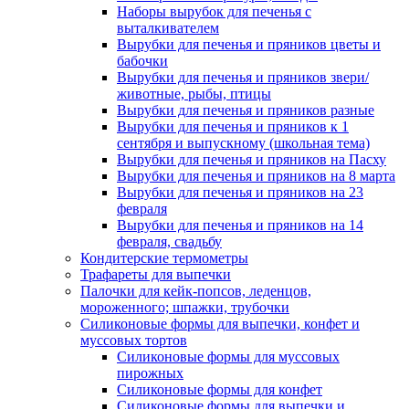
Наборы вырубок для печенья с
выталкивателем
Вырубки для печенья и пряников цветы и
бабочки
Вырубки для печенья и пряников звери/
животные, рыбы, птицы
Вырубки для печенья и пряников разные
Вырубки для печенья и пряников к 1
сентября и выпускному (школьная тема)
Вырубки для печенья и пряников на Пасху
Вырубки для печенья и пряников на 8 марта
Вырубки для печенья и пряников на 23
февраля
Вырубки для печенья и пряников на 14
февраля, свадьбу
Кондитерские термометры
Трафареты для выпечки
Палочки для кейк-попсов, леденцов,
мороженного; шпажки, трубочки
Силиконовые формы для выпечки, конфет и
муссовых тортов
Силиконовые формы для муссовых
пирожных
Силиконовые формы для конфет
Силиконовые формы для выпечки и