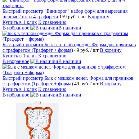
Быстрый просмотр
"Единорог" набор форм для вырезания
печнья 2 шт и 4 трафарета
159 руб.
/ шт
В корзину
Купить в 1 клик
К сравнению
В избранное
В наличии
Быстрый просмотр
Бык в теплой одежде. Форма для пряников
с трафаретом (Трафарет + форма)
49 руб.
/ шт
В корзину
Купить в 1 клик
К сравнению
В избранное
В наличии
Быстрый просмотр
Бык с мешком денег. Форма для пряников
с трафаретом (Трафарет + форма)
49 руб.
/ шт
В корзину
Купить в 1 клик
К сравнению
В избранное
В наличии