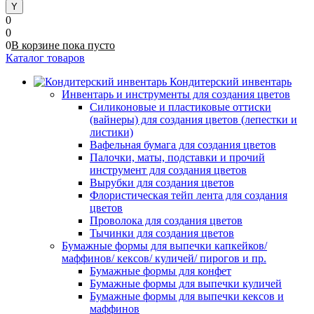
0
0
0
В корзине
пока
пусто
Каталог товаров
Кондитерский инвентарь
Инвентарь и инструменты для создания цветов
Силиконовые и пластиковые оттиски
(вайнеры) для создания цветов (лепестки и
листики)
Вафельная бумага для создания цветов
Палочки, маты, подставки и прочий
инструмент для создания цветов
Вырубки для создания цветов
Флористическая тейп лента для создания
цветов
Проволока для создания цветов
Тычинки для создания цветов
Бумажные формы для выпечки капкейков/
маффинов/ кексов/ куличей/ пирогов и пр.
Бумажные формы для конфет
Бумажные формы для выпечки куличей
Бумажные формы для выпечки кексов и
маффинов