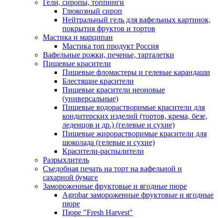
Гели, сиропы, топпинги
Глюкозный сироп
Нейтральный гель для вафельных картинок,
покрытия фруктов и тортов
Мастика и марципан
Мастика топ продукт Россия
Вафельные рожки, печенье, тарталетки
Пищевые красители
Пищевые фломастеры и гелевые карандаши
Блестящие красители
Пищевые красители неоновые
(универсальные)
Пищевые водорастворимые красители для
кондитерских изделий (тортов, крема, безе,
леденцов и др.) (гелевые и сухие)
Пищевые жирорастворимые красители для
шоколада (гелевые и сухие)
Красители-распылители
Разрыхлитель
Съедобная печать на торт на вафельной и
сахарной бумаге
Замороженные фруктовые и ягодные пюре
Agrobar замороженные фруктовые и ягодные
пюре
Пюре "Fresh Harvest"