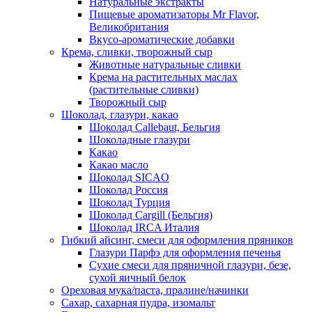
Натуральные экстракты
Пищевые ароматизаторы Mr Flavor,
Великобритания
Вкусо-ароматические добавки
Крема, сливки, творожный сыр
Животные натуральные сливки
Крема на растительных маслах
(растительные сливки)
Творожный сыр
Шоколад, глазури, какао
Шоколад Callebaut, Бельгия
Шоколадные глазури
Какао
Какао масло
Шоколад SICAO
Шоколад Россия
Шоколад Турция
Шоколад Cargill (Бельгия)
Шоколад IRCA Италия
Гибкий айсинг, смеси для оформления пряников
Глазури Парфэ для оформления печенья
Сухие смеси для пряничной глазури, безе,
сухой яичный белок
Ореховая мука/паста, пралине/начинки
Сахар, сахарная пудра, изомальт