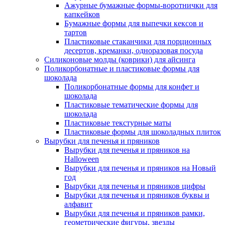
Ажурные бумажные формы-воротнички для
капкейков
Бумажные формы для выпечки кексов и
тартов
Пластиковые стаканчики для порционных
десертов, креманки, одноразовая посуда
Силиконовые молды (коврики) для айсинга
Поликорбонатные и пластиковые формы для
шоколада
Поликорбонатные формы для конфет и
шоколада
Пластиковые тематические формы для
шоколада
Пластиковые текстурные маты
Пластиковые формы для шоколадных плиток
Вырубки для печенья и пряников
Вырубки для печенья и пряников на
Halloween
Вырубки для печенья и пряников на Новый
год
Вырубки для печенья и пряников цифры
Вырубки для печенья и пряников буквы и
алфавит
Вырубки для печенья и пряников рамки,
геометрические фигуры, звезды