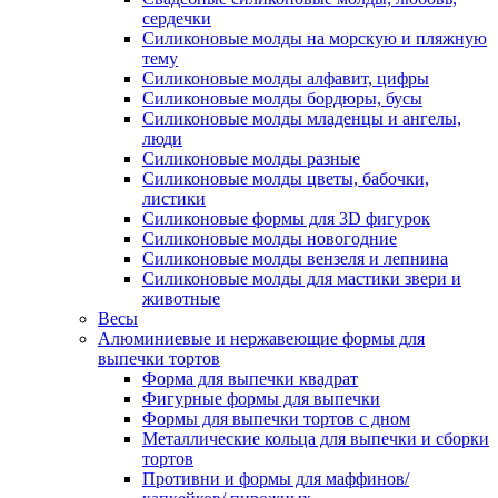
сердечки
Силиконовые молды на морскую и пляжную
тему
Силиконовые молды алфавит, цифры
Силиконовые молды бордюры, бусы
Силиконовые молды младенцы и ангелы,
люди
Силиконовые молды разные
Силиконовые молды цветы, бабочки,
листики
Силиконовые формы для 3D фигурок
Силиконовые молды новогодние
Силиконовые молды вензеля и лепнина
Силиконовые молды для мастики звери и
животные
Весы
Алюминиевые и нержавеющие формы для
выпечки тортов
Форма для выпечки квадрат
Фигурные формы для выпечки
Формы для выпечки тортов с дном
Металлические кольца для выпечки и сборки
тортов
Противни и формы для маффинов/