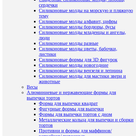
лапах"
сравнен
сердечки
(Трафар
Силиконовые молды на морскую и пляжную
49
В
тему
руб.
избранн
Силиконовые молды алфавит, цифры
/
Силиконовые молды бордюры, бусы
шт
Силиконовые молды младенцы и ангелы,
В
люди
В
наличии
Силиконовые молды разные
корзину
Силиконовые молды цветы, бабочки,
листики
Купить
Силиконовые формы для 3D фигурок
в
Силиконовые молды новогодние
1
Силиконовые молды вензеля и лепнина
клик
Силиконовые молды для мастики звери и
животные
К
Весы
сравнен
Алюминиевые и нержавеющие формы для
выпечки тортов
Быстры
В
Форма для выпечки квадрат
просмот
избранн
Фигурные формы для выпечки
Бык
Формы для выпечки тортов с дном
с
Металлические кольца для выпечки и сборки
длинны
В
тортов
колпачко
наличии
Противни и формы для маффинов/
Форма