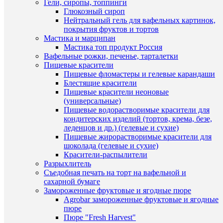
просмот
Гели, сиропы, топпинги
Вырубка
Глюкозный сироп
для
Нейтральный гель для вафельных картинок,
В
прянико
покрытия фруктов и тортов
наличии
фламинг
Мастика и марципан
12см
Мастика топ продукт Россия
140
Вафельные рожки, печенье, тарталетки
руб.
Пищевые красители
/
Пищевые фломастеры и гелевые карандаши
шт
Блестящие красители
Пищевые красители неоновые
В
(универсальные)
корзину
Пищевые водорастворимые красители для
кондитерских изделий (тортов, крема, безе,
Купить
леденцов и др.) (гелевые и сухие)
в
Пищевые жирорастворимые красители для
1
шоколада (гелевые и сухие)
клик
Красители-распылители
Разрыхлитель
К
Съедобная печать на торт на вафельной и
сравнен
сахарной бумаге
Замороженные фруктовые и ягодные пюре
Быстры
В
Agrobar замороженные фруктовые и ягодные
просмот
избранн
пюре
Мышоно
Пюре "Fresh Harvest"
с