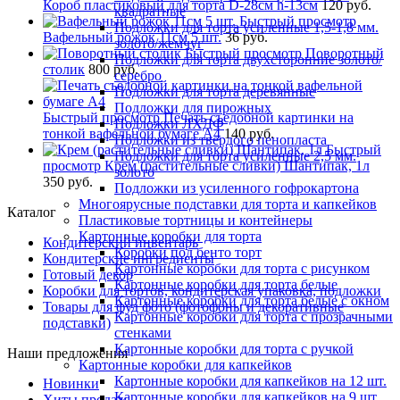
Короб пластиковый для торта D-28см h-13см
120 руб.
квадратные
Быстрый просмотр
Подложки для торта усиленные 1,5-1,8 мм.
Вафельный рожок 11см 5 шт.
36 руб.
золото/жемчуг
Быстрый просмотр
Поворотный
Подложки для торта двухсторонние золото/
столик
800 руб.
серебро
Подложки для торта деревянные
Подложки для пирожных
Быстрый просмотр
Печать съедобной картинки на
Подложки ЛХДФ
тонкой вафельной бумаге А4
140 руб.
Подложки из твердого пенопласта
Быстрый
Подложки для торта усиленные 2,5 мм.
просмотр
Крем (растительные сливки) Шантипак, 1л
золото
350 руб.
Подложки из усиленного гофрокартона
Многоярусные подставки для торта и капкейков
Каталог
Пластиковые тортницы и контейнеры
Картонные коробки для торта
Кондитерский инвентарь
Коробки под бенто торт
Кондитерские ингредиенты
Картонные коробки для торта с рисунком
Готовый декор
Картонные коробки для торта белые
Коробки для тортов, кондитерская упаковка, подложки
Картонные коробки для торта белые с окном
Товары для фуд фото (фотофоны и декоративные
Картонные коробки для торта с прозрачными
подставки)
стенками
Картонные коробки для торта с ручкой
Наши предложения
Картонные коробки для капкейков
Картонные коробки для капкейков на 12 шт.
Новинки
Картонные коробки для капкейков на 9 шт.
Хиты продаж