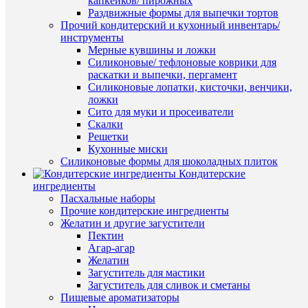
капкейков/ пирожных
для
Раздвижные формы для выпечки тортов
прянико
Прочий кондитерский и кухонный инвентарь/
с
инструменты
трафаре
Мерные кувшины и ложки
(Трафаре
Силиконовые/ тефлоновые коврики для
+
раскатки и выпечки, пергамент
форма)
Силиконовые лопатки, кисточки, венчики,
49
ложки
руб.
Быстры
Сито для муки и просеиватели
/
просмот
Скалки
шт
"Тигрен
Решетки
в
Кухонные миски
В
огромно
Силиконовые формы для шоколадных плиток
корзину
колпачке
Кондитерские
(Трафар
ингредиенты
Купить
49
Пасхальные наборы
в
руб.
Прочие кондитерские ингредиенты
1
/
Желатин и другие загустители
клик
шт
Пектин
Агар-агар
К
В
Желатин
сравнен
корзину
Загуститель для мастики
Загуститель для сливок и сметаны
В
Купить
Пищевые ароматизаторы
избранн
в