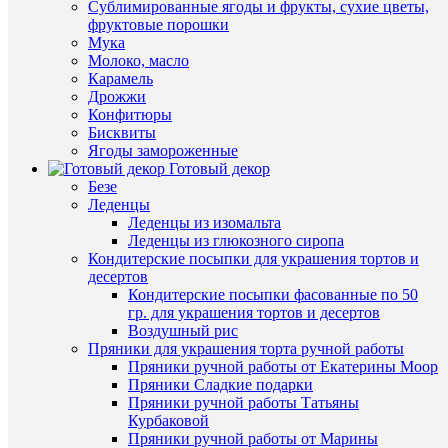
Сублимированные ягоды и фрукты, сухие цветы,
волшебн
В
фруктовые порошки
палочко
наличии
Мука
(высота
Молоко, масло
11
Карамель
см
Дрожжи
/
Конфитюры
Вырубка
Бисквиты
и
Ягоды замороженные
трафарет
Готовый декор
49
Безе
руб.
Леденцы
/
Леденцы из изомальта
шт
Быстры
Леденцы из глюкозного сиропа
просмот
Кондитерские посыпки для украшения тортов и
В
"Слон"
десертов
корзину
набор
Кондитерские посыпки фасованные по 50
форм
гр. для украшения тортов и десертов
Купить
для
Воздушный рис
в
вырезан
Пряники для украшения торта ручной работы
1
печенья
Пряники ручной работы от Екатерины Моор
клик
3D,
Пряники Сладкие подарки
3
Пряники ручной работы Татьяны
К
шт
Курбаковой
сравнен
49
Пряники ручной работы от Марины
руб.