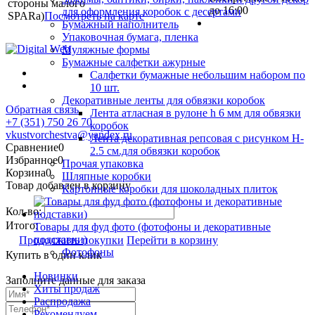
стороны малого
до 16:00
для оформления коробок с десертами
SPARa)
Посмотреть на карте
Бумажный наполнитель
Упаковочная бумага, пленка
Муляжные формы
Бумажные салфетки ажурные
Салфетки бумажные небольшим набором по
10 шт.
Декоративные ленты для обвязки коробок
Обратная связь
Лента атласная в рулоне h 6 мм для обвязки
+7 (351) 750 26 70
коробок
vkustvorchestva@yandex.ru
Лента декоративная репсовая с рисунком H-
Сравнение
0
2.5 см.для обвязки коробок
Избранное
0
Прочая упаковка
Корзина
0
Шляпные коробки
Товар добавлен в корзину
Картонные коробки для шоколадных плиток
Кол-во:
Итого:
Товары для фуд фото (фотофоны и декоративные
подставки)
Продолжить покупки
Перейти в корзину
Фотофоны
Купить в один клик
Новинки
Заполните данные для заказа
Хиты продаж
Распродажа
Рекомендуем