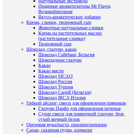
Натуральные экстракты
1
Пищевые ароматизаторы Mr Flavor,
клик
Быстры
Великобритания
В
просмот
Вкусо-ароматические добавки
наличии
К
Смешно
Крема, сливки, творожный сыр
сравнен
тигр
Животные натуральные сливки
№2.
Крема на растительных маслах
В
(Трафар
(растительные сливки)
избранн
49
Творожный сыр
руб.
Шоколад, глазури, какао
/
Шоколад Callebaut, Бельгия
В
шт
Шоколадные глазури
наличии
Какао
В
Какао масло
корзину
Шоколад SICAO
Шоколад Россия
Купить
Шоколад Турция
в
Шоколад Cargill (Бельгия)
1
Шоколад IRCA Италия
клик
Гибкий айсинг, смеси для оформления пряников
Глазури Парфэ для оформления печенья
К
Сухие смеси для пряничной глазури, безе,
сравнен
сухой яичный белок
Ореховая мука/паста, пралине/начинки
В
Быстры
Сахар, сахарная пудра, изомальт
избранн