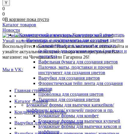
0
0
0
В корзине
пока
пусто
Каталог товаров
Новости
Кондитерский инвентарь
Инвентарь и инструменты для создания цветов
Узнай наличие товара в нужном магазине на сайте!
Силиконовые и пластиковые оттиски
Воспользуйтесь кнопкой "Выбрать магазин" в шапке сайта и
(вайнеры) для создания цветов (лепестки и
узнайте актуальное наличие товара в интересующем Вас
листики)
магазине: на Чичерина 5 или Гагарина 26!
Вафельная бумага для создания цветов
Палочки, маты, подставки и прочий
Мы в VK:
инструмент для создания цветов
Вырубки для создания цветов
Флористическая тейп лента для создания
цветов
Главная страница
Проволока для создания цветов
•
Тычинки для создания цветов
Каталог товаров
Бумажные формы для выпечки капкейков/
•
маффинов/ кексов/ куличей/ пирогов и пр.
Кондитерский инвентарь
Бумажные формы для конфет
•
Бумажные формы для выпечки куличей
Вырубки для печенья и пряников
Бумажные формы для выпечки кексов и
•
маффинов
Вырубки для печенья и пряников звери/ животные,