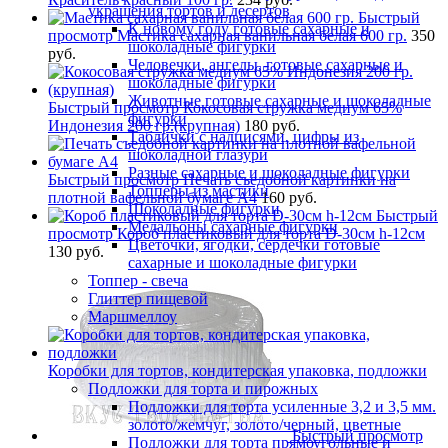
украшения тортов и десертов
Быстрый
К новому году готовые сахарные и
просмотр
Мастика сахарная ванильная белая 600 гр.
350
шоколадные фигурки
руб.
Человечки, ангелы, готовые сахарные и
шоколадные фигурки
Животные готовые сахарные и шоколадные
Быстрый просмотр
Кокосовая стружка медиум 65%
фигурки
Индонезия 200 гр.(крупная)
180 руб.
Таблички с надписями, цифры из
шоколадной глазури
Разные сахарные и шоколадные фигурки
Быстрый просмотр
Печать съедобной картинки на
Топперы из мастики
плотной вафельной бумаге А4
160 руб.
Шоколадные фигурки
Быстрый
Медальоны сахарные фигурки
просмотр
Короб пластиковый для торта D-30см h-12см
Цветочки, ягодки, сердечки готовые
130 руб.
сахарные и шоколадные фигурки
Топпер - свеча
Глиттер пищевой
Маршмеллоу
Коробки для тортов, кондитерская упаковка, подложки
Подложки для торта и пирожных
Подложки для торта усиленные 3,2 и 3,5 мм.
золото/жемчуг, золото/черный, цветные
Быстрый просмотр
Подложки для торта прямоугольные и