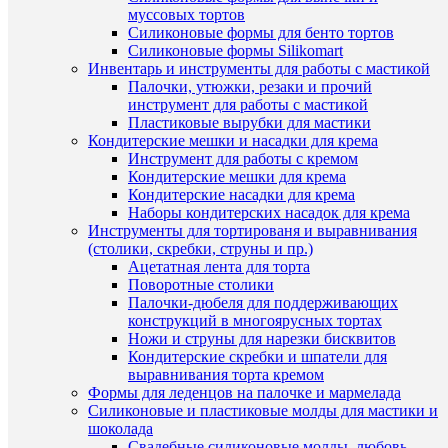
муссовых тортов
Силиконовые формы для бенто тортов
Силиконовые формы Silikomart
Инвентарь и инструменты для работы с мастикой
Палочки, утюжки, резаки и прочий
Быстры
инструмент для работы с мастикой
просмот
Пластиковые вырубки для мастики
"Тигр
Кондитерские мешки и насадки для крема
символ
Инструмент для работы с кремом
года"
Кондитерские мешки для крема
(Трафар
Кондитерские насадки для крема
49
Наборы кондитерских насадок для крема
руб.
Инструменты для тортированя и выравнивания
/
(столики, скребки, струны и пр.)
шт
Ацетатная лента для торта
Поворотные столики
В
Палочки-дюбеля для поддерживающих
корзину
конструкций в многоярусных тортах
Ножи и струны для нарезки бисквитов
Быстры
Купить
Кондитерские скребки и шпатели для
просмот
в
выравнивания торта кремом
"Тигрен
1
Формы для леденцов на палочке и мармелада
с
клик
Силиконовые и пластиковые молды для мастики и
гирлянд
шоколада
в
К
Свадебные силиконовые молды, любовь,