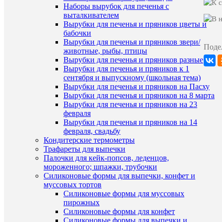
Наборы вырубок для печенья с
выталкивателем
Вырубки для печенья и пряников цветы и
бабочки
Вырубки для печенья и пряников звери/
Ко
Поде
животные, рыбы, птицы
Вырубки для печенья и пряников разные
Загрузка
Вырубки для печенья и пряников к 1
коммента
сентября и выпускному (школьная тема)
Вырубки для печенья и пряников на Пасху
Вырубки для печенья и пряников на 8 марта
Вырубки для печенья и пряников на 23
февраля
Вырубки для печенья и пряников на 14
февраля, свадьбу
ПО
Кондитерские термометры
ТО
Трафареты для выпечки
Палочки для кейк-попсов, леденцов,
(8)
мороженного; шпажки, трубочки
Силиконовые формы для выпечки, конфет и
муссовых тортов
Силиконовые формы для муссовых
пирожных
Силиконовые формы для конфет
Силиконовые формы для выпечки и