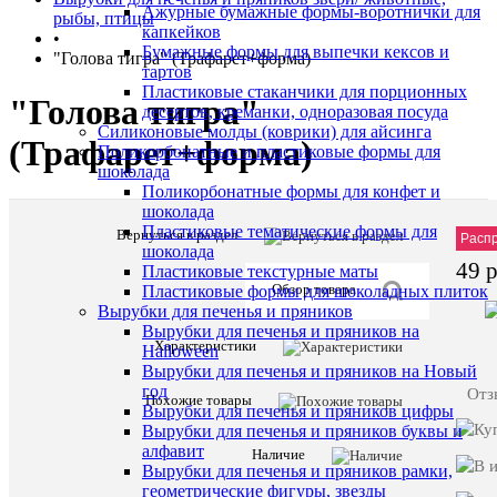
Ажурные бумажные формы-воротнички для
рыбы, птицы
капкейков
•
Бумажные формы для выпечки кексов и
"Голова тигра" (Трафарет+форма)
тартов
Пластиковые стаканчики для порционных
"Голова тигра"
десертов, креманки, одноразовая посуда
Силиконовые молды (коврики) для айсинга
(Трафарет+форма)
Поликорбонатные и пластиковые формы для
шоколада
Поликорбонатные формы для конфет и
шоколада
Пластиковые тематические формы для
Вернуться в раздел
Характе
Все
Артик
Расп
шоколада
характ
49 
Пластиковые текстурные маты
Наши
Распрод
Обзор товара
Пластиковые формы для шоколадных плиток
предложе
Вырубки для печенья и пряников
Старая
Вырубки для печенья и пряников на
180
цена
Характеристики
Halloween
Вырубки для печенья и пряников на Новый
год
Отз
Похожие товары
Вырубки для печенья и пряников цифры
ХА
Вырубки для печенья и пряников буквы и
алфавит
Наличие
Про
Вырубки для печенья и пряников рамки,
геометрические фигуры, звезды