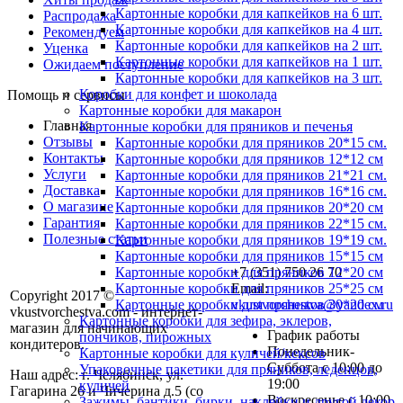
Картонные коробки для капкейков на 6 шт.
Распродажа
Картонные коробки для капкейков на 4 шт.
Рекомендуем
Картонные коробки для капкейков на 2 шт.
Уценка
Картонные коробки для капкейков на 1 шт.
Ожидаем поступление
Картонные коробки для капкейков на 3 шт.
Коробки для конфет и шоколада
Помощь и сервисы
Картонные коробки для макарон
Главная
Картонные коробки для пряников и печенья
Отзывы
Картонные коробки для пряников 20*15 см.
Контакты
Картонные коробки для пряников 12*12 см
Услуги
Картонные коробки для пряников 21*21 см.
Доставка
Картонные коробки для пряников 16*16 см.
О магазине
Картонные коробки для пряников 20*20 см
Гарантия
Картонные коробки для пряников 22*15 см.
Полезные статьи
Картонные коробки для пряников 19*19 см.
Картонные коробки для пряников 15*15 см
+7 (351) 750 26 70
Картонные коробки для пряников 12*20 см
Email:
Картонные коробки для пряников 25*25 см
Copyright 2017 ©
vkustvorchestva@yandex.ru
Картонные коробки для пряников 30*20 см
vkustvorchestva.com - интернет-
Картонные коробки для зефира, эклеров,
магазин для начинающих
График работы
пончиков, пирожных
кондитеров.
Понедельник-
Картонные коробки для куличей/кексов
Суббота с 10:00 до
Упаковочные пакетики для пряников, леденцов,
Наш адрес: г. Челябинск, ул.
19:00
куличей
Гагарина 26 и Чичерина д.5 (со
Воскресенье с 10:00
Зажимы, бантики, бирки, наклейки и другой декор